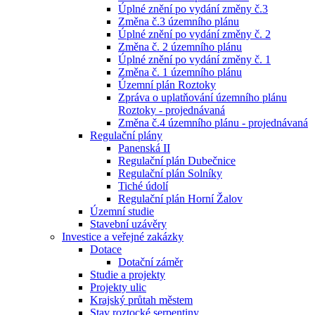
Úplné znění po vydání změny č.3
Změna č.3 územního plánu
Úplné znění po vydání změny č. 2
Změna č. 2 územního plánu
Úplné znění po vydání změny č. 1
Změna č. 1 územního plánu
Územní plán Roztoky
Zpráva o uplatňování územního plánu
Roztoky - projednávaná
Změna č.4 územního plánu - projednávaná
Regulační plány
Panenská II
Regulační plán Dubečnice
Regulační plán Solníky
Tiché údolí
Regulační plán Horní Žalov
Územní studie
Stavební uzávěry
Investice a veřejné zakázky
Dotace
Dotační záměr
Studie a projekty
Projekty ulic
Krajský průtah městem
Stav roztocké serpentiny