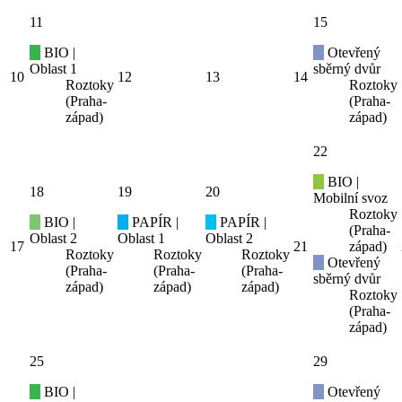
11
15
BIO |
Otevřený
Oblast 1
sběrný dvůr
10
12
13
14
Roztoky
Roztoky
(Praha-
(Praha-
západ)
západ)
22
BIO |
18
19
20
Mobilní svoz
Roztoky
BIO |
PAPÍR |
PAPÍR |
(Praha-
Oblast 2
Oblast 1
Oblast 2
17
21
západ)
Roztoky
Roztoky
Roztoky
Otevřený
(Praha-
(Praha-
(Praha-
sběrný dvůr
západ)
západ)
západ)
Roztoky
(Praha-
západ)
25
29
BIO |
Otevřený