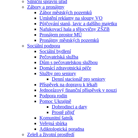
Silniční správní úřad
Zábory a pronájmy
Zábor městských pozemků
Umístění reklamy na sloupy VO
Půjčování stanů, lavic a dalšího majetku
Nafukovací hala a tělocvičny ZŠZB
Pronájem prostor MÚ
Pronájmy městských pozemků
Sociální podpora
Sociální bydlení
Pečovatelská služba
Dům s pečovatelskou službou
Domácí zdravotnická péče
Služby pro seniory
Denní stacionář pro seniory
Příspěvek na dopravu k lékaři
Jednorázový finanční příspěvek v nouzi
Podpora rodin
Pomoc Ukrajině
Dobrodinci a dary
Prostě přijď
Komunitní šatník
Veřejná sbírka
Adiktologická poradna
Zeleň a životní prostředí