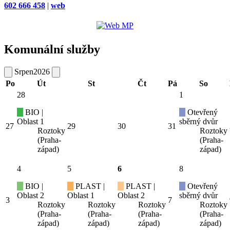
602 666 458
|
web
Komunální služby
Srpen
2026
Po
Út
St
Čt
Pá
So
28
1
BIO |
Otevřený
Oblast 1
sběrný dvůr
27
29
30
31
Roztoky
Roztoky
(Praha-
(Praha-
západ)
západ)
4
5
6
8
BIO |
PLAST |
PLAST |
Otevřený
Oblast 2
Oblast 1
Oblast 2
sběrný dvůr
3
7
Roztoky
Roztoky
Roztoky
Roztoky
(Praha-
(Praha-
(Praha-
(Praha-
západ)
západ)
západ)
západ)