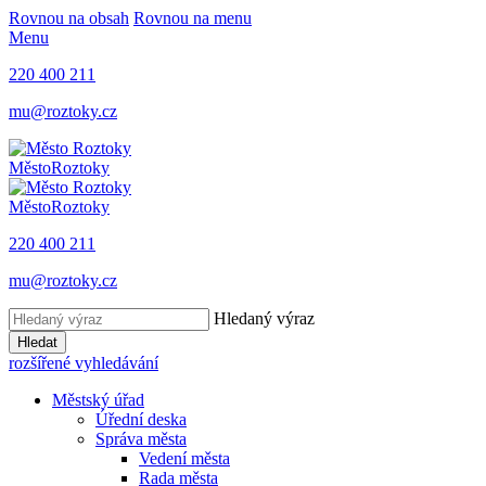
Rovnou na obsah
Rovnou na menu
Menu
220 400 211
mu@roztoky.cz
Město
Roztoky
Město
Roztoky
220 400 211
mu@roztoky.cz
Hledaný výraz
Hledat
rozšířené vyhledávání
Městský úřad
Úřední deska
Správa města
Vedení města
Rada města