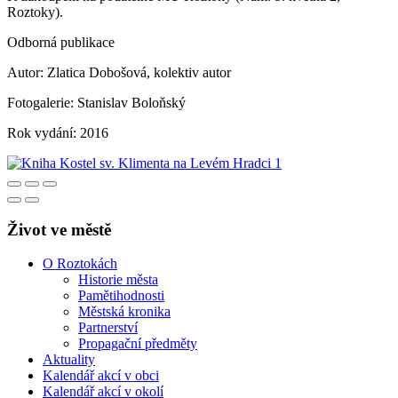
Roztoky).
Odborná publikace
Autor: Zlatica Dobošová, kolektiv autor
Fotogalerie: Stanislav Boloňský
Rok vydání: 2016
Život ve městě
O Roztokách
Historie města
Pamětihodnosti
Městská kronika
Partnerství
Propagační předměty
Aktuality
Kalendář akcí v obci
Kalendář akcí v okolí