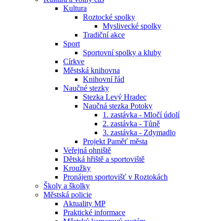
Kultura
Roztocké spolky
Myslivecké spolky
Tradiční akce
Sport
Sportovní spolky a kluby
Církve
Městská knihovna
Knihovní řád
Naučné stezky
Stezka Levý Hradec
Naučná stezka Potoky
1. zastávka - Mločí údolí
2. zastávka - Tůně
3. zastávka - Zdymadlo
Projekt Paměť města
Veřejná ohniště
Dětská hřiště a sportoviště
Kroužky
Pronájem sportovišť v Roztokách
Školy a školky
Městská policie
Aktuality MP
Praktické informace