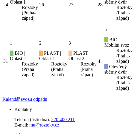
Oblast 1
sběrný dvůr
24
26
27
28
Roztoky
Roztoky
(Praha-
(Praha-
západ)
západ)
5
BIO |
1
2
3
Mobilní svoz
Roztoky
BIO |
PLAST |
PLAST |
(Praha-
Oblast 2
Oblast 1
Oblast 2
31
4
západ)
Roztoky
Roztoky
Roztoky
Otevřený
(Praha-
(Praha-
(Praha-
sběrný dvůr
západ)
západ)
západ)
Roztoky
(Praha-
západ)
Kalendář svozu odpadu
Kontakty
Telefon (ústředna):
220 400 211
E-mail:
mu@roztoky.cz