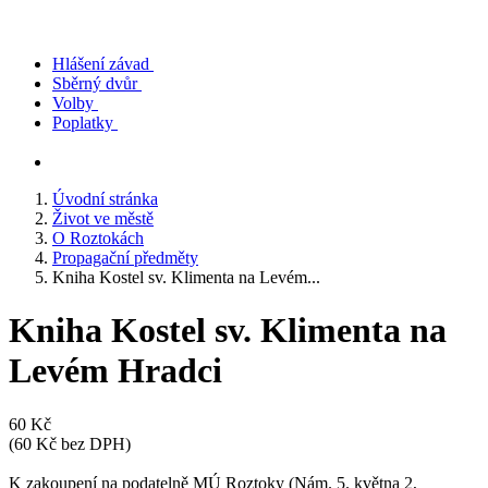
Hlášení závad
Sběrný dvůr
Volby
Poplatky
Úvodní stránka
Život ve městě
O Roztokách
Propagační předměty
Kniha Kostel sv. Klimenta na Levém...
Kniha Kostel sv. Klimenta na
Levém Hradci
60 Kč
(60 Kč bez DPH)
K zakoupení na podatelně MÚ Roztoky (Nám. 5. května 2,