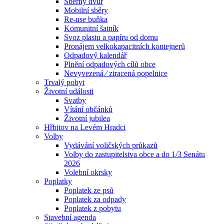
Sběrný dvůr
Mobilní sběry
Re-use buňka
Komunitní šatník
Svoz plastu a papíru od domu
Pronájem velkokapacitních kontejnerů
Odpadový kalendář
Plnění odpadových cílů obce
Nevyvezená ⁄ ztracená popelnice
Trvalý pobyt
Životní události
Svatby
Vítání občánků
Životní jubilea
Hřbitov na Levém Hradci
Volby
Vydávání voličských průkazů
Volby do zastupitelstva obce a do 1/3 Senátu
2026
Volební okrsky
Poplatky
Poplatek ze psů
Poplatek za odpady
Poplatek z pobytu
Stavební agenda