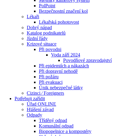
Městský kamerový systém
PolPoint
Bezpečnostní značení kol
Lékaři
Lékařská pohotovost
Dobrý nápad
Katalog podnikatelů
Jízdní řády
Krizové situace
Při povodni
Voda září 2024
Povodňové zpravodajství
Při epidemiích a nákazách
Při dopravní nehodě
Při požáru
Při evakuaci
Únik nebezpečné látky
Cizinci ⁄ Foreigners
Potřebuji zařídit
Úřad ONLINE
Hlášení závad
Odpady
Tříděný odpad
Komunální odpad
Biopopelnice a kompostéry