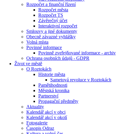
Rozpočet a finanční řízení
Rozpočet města
Rozpočet TS
Závěrečný účet
Interaktivní rozpočet
Smlouvy a jiné dokumenty
Obecně závazné vyhlášky
Volná místa
Povinné informace
Povinně zveřejňované informace - archiv
Ochrana osobních údajů - GDPR
Život ve městě
O Roztokách
Historie města
Sametová revoluce v Roztokách
Pamětihodnosti
Městská kronika
Partnerství
Propagační předměty
Aktuality
Kalendář akcí v obci
Kalendář akcí v okolí
Fotogalerie
Časopis Odraz
Kultura a volný čas