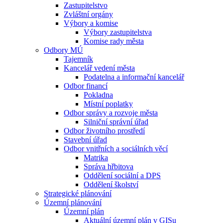
Zastupitelstvo
Zvláštní orgány
Výbory a komise
Výbory zastupitelstva
Komise rady města
Odbory MÚ
Tajemník
Kancelář vedení města
Podatelna a informační kancelář
Odbor financí
Pokladna
Místní poplatky
Odbor správy a rozvoje města
Silniční správní úřad
Odbor životního prostředí
Stavební úřad
Odbor vnitřních a sociálních věcí
Matrika
Správa hřbitova
Oddělení sociální a DPS
Oddělení školství
Strategické plánování
Územní plánování
Územní plán
Aktuální územní plán v GISu