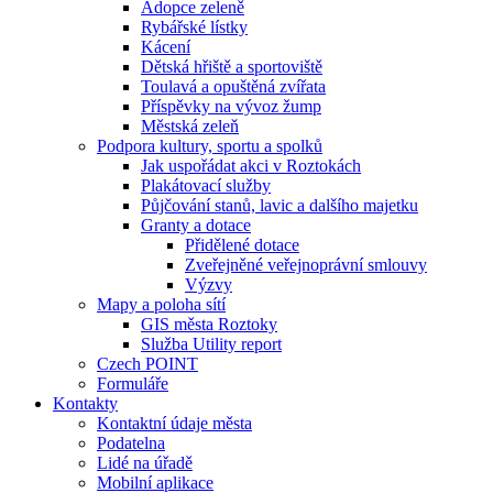
Adopce zeleně
Rybářské lístky
Kácení
Dětská hřiště a sportoviště
Toulavá a opuštěná zvířata
Příspěvky na vývoz žump
Městská zeleň
Podpora kultury, sportu a spolků
Jak uspořádat akci v Roztokách
Plakátovací služby
Půjčování stanů, lavic a dalšího majetku
Granty a dotace
Přidělené dotace
Zveřejněné veřejnoprávní smlouvy
Výzvy
Mapy a poloha sítí
GIS města Roztoky
Služba Utility report
Czech POINT
Formuláře
Kontakty
Kontaktní údaje města
Podatelna
Lidé na úřadě
Mobilní aplikace