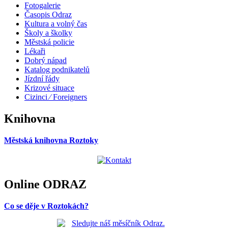
Fotogalerie
Časopis Odraz
Kultura a volný čas
Školy a školky
Městská policie
Lékaři
Dobrý nápad
Katalog podnikatelů
Jízdní řády
Krizové situace
Cizinci ⁄ Foreigners
Knihovna
Městská knihovna Roztoky
Online ODRAZ
Co se děje v Roztokách?