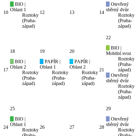
BIO |
Otevřený
Oblast 1
sběrný dvůr
10
12
13
14
Roztoky
Roztoky
(Praha-
(Praha-
západ)
západ)
22
BIO |
18
19
20
Mobilní svoz
Roztoky
BIO |
PAPÍR |
PAPÍR |
(Praha-
Oblast 2
Oblast 1
Oblast 2
17
21
západ)
Roztoky
Roztoky
Roztoky
Otevřený
(Praha-
(Praha-
(Praha-
sběrný dvůr
západ)
západ)
západ)
Roztoky
(Praha-
západ)
25
29
BIO |
Otevřený
Oblast 1
sběrný dvůr
24
26
27
28
Roztoky
Roztoky
(Praha-
(Praha-