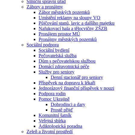
Silniční správní úřad
Zábory a pronájmy
Zábor městských pozemků
Umístění reklamy na sloupy VO
Půjčování stanů, lavic a dalšího majetku
Nafukovací hala a tělocvičny ZŠZB
Pronájem prostor MÚ
Pronájmy městských pozemků
Sociální podpora
Sociální bydlení
Pečovatelská služba
Dům s pečovatelskou službou
Domácí zdravotnická péče
Služby pro seniory
Denní stacionář pro seniory
Příspěvek na dopravu k lékaři
Jednorázový finanční příspěvek v nouzi
Podpora rodin
Pomoc Ukrajině
Dobrodinci a dary
Prostě přijď
Komunitní šatník
Veřejná sbírka
Adiktologická poradna
Zeleň a životní prostředí