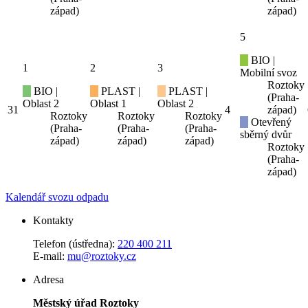
západ)
západ)
5
BIO |
1
2
3
Mobilní svoz
Roztoky
BIO |
PLAST |
PLAST |
(Praha-
Oblast 2
Oblast 1
Oblast 2
31
4
západ)
Roztoky
Roztoky
Roztoky
Otevřený
(Praha-
(Praha-
(Praha-
sběrný dvůr
západ)
západ)
západ)
Roztoky
(Praha-
západ)
Kalendář svozu odpadu
Kontakty
Telefon (ústředna):
220 400 211
E-mail:
mu@roztoky.cz
Adresa
Městský úřad Roztoky