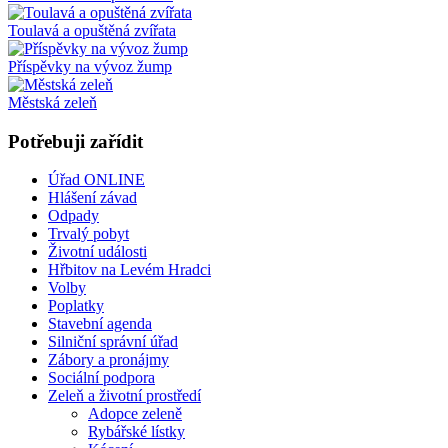
Toulavá a opuštěná zvířata
Příspěvky na vývoz žump
Městská zeleň
Potřebuji zařídit
Úřad ONLINE
Hlášení závad
Odpady
Trvalý pobyt
Životní události
Hřbitov na Levém Hradci
Volby
Poplatky
Stavební agenda
Silniční správní úřad
Zábory a pronájmy
Sociální podpora
Zeleň a životní prostředí
Adopce zeleně
Rybářské lístky