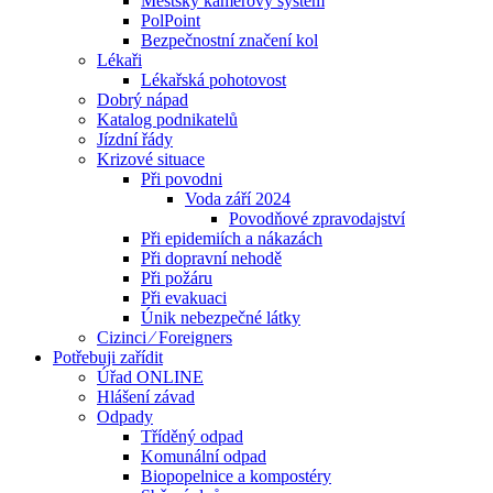
Městský kamerový systém
PolPoint
Bezpečnostní značení kol
Lékaři
Lékařská pohotovost
Dobrý nápad
Katalog podnikatelů
Jízdní řády
Krizové situace
Při povodni
Voda září 2024
Povodňové zpravodajství
Při epidemiích a nákazách
Při dopravní nehodě
Při požáru
Při evakuaci
Únik nebezpečné látky
Cizinci ⁄ Foreigners
Potřebuji zařídit
Úřad ONLINE
Hlášení závad
Odpady
Tříděný odpad
Komunální odpad
Biopopelnice a kompostéry