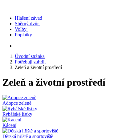
Hlášení závad
Sběrný dvůr
Volby
Poplatky
Úvodní stránka
Potřebuji zařídit
Zeleň a životní prostředí
Zeleň a životní prostředí
Adopce zeleně
Rybářské lístky
Kácení
Dětská hřiště a sportoviště