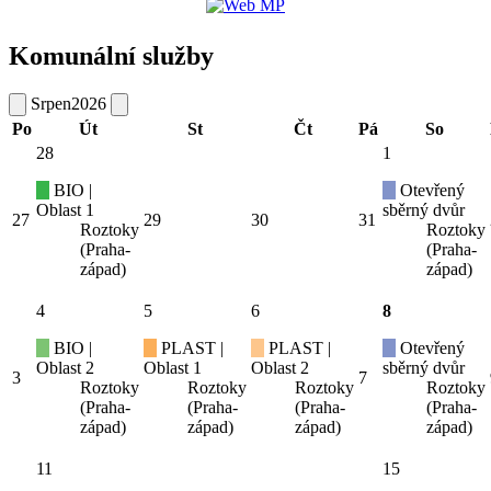
Komunální služby
Srpen
2026
Po
Út
St
Čt
Pá
So
28
1
BIO |
Otevřený
Oblast 1
sběrný dvůr
27
29
30
31
Roztoky
Roztoky
(Praha-
(Praha-
západ)
západ)
4
5
6
8
BIO |
PLAST |
PLAST |
Otevřený
Oblast 2
Oblast 1
Oblast 2
sběrný dvůr
3
7
Roztoky
Roztoky
Roztoky
Roztoky
(Praha-
(Praha-
(Praha-
(Praha-
západ)
západ)
západ)
západ)
11
15