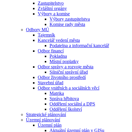
Zastupitelstvo
Zvláštní orgány
Výbory a komise
Výbory zastupitelstva
Komise rady města
Odbory MÚ
Tajemník
Kancelář vedení města
Podatelna a informační kancelář
Odbor financí
Pokladna
Místní poplatky
Odbor správy a rozvoje města
Silniční správní úřad
Odbor životního prostředí
Stavební úřad
Odbor vnitřních a sociálních věcí
Matrika
Správa hřbitova
Oddělení sociální a DPS
Oddělení školství
Strategické plánování
Územní plánování
Územní plán
Aktuální územní plán v GISu