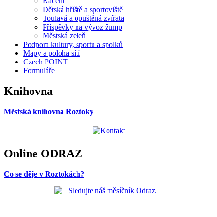
Kácení
Dětská hřiště a sportoviště
Toulavá a opuštěná zvířata
Příspěvky na vývoz žump
Městská zeleň
Podpora kultury, sportu a spolků
Mapy a poloha sítí
Czech POINT
Formuláře
Knihovna
Městská knihovna Roztoky
Online ODRAZ
Co se děje v Roztokách?