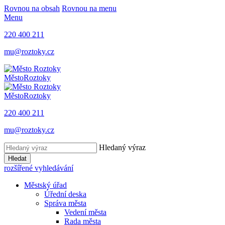
Rovnou na obsah
Rovnou na menu
Menu
220 400 211
mu@roztoky.cz
Město
Roztoky
Město
Roztoky
220 400 211
mu@roztoky.cz
Hledaný výraz
Hledat
rozšířené vyhledávání
Městský úřad
Úřední deska
Správa města
Vedení města
Rada města