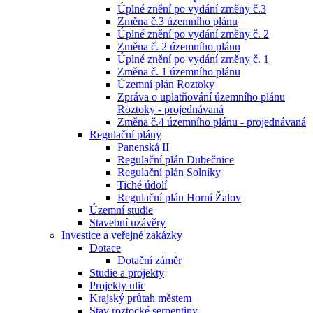
Úplné znění po vydání změny č.3
Změna č.3 územního plánu
Úplné znění po vydání změny č. 2
Změna č. 2 územního plánu
Úplné znění po vydání změny č. 1
Změna č. 1 územního plánu
Územní plán Roztoky
Zpráva o uplatňování územního plánu
Roztoky - projednávaná
Změna č.4 územního plánu - projednávaná
Regulační plány
Panenská II
Regulační plán Dubečnice
Regulační plán Solníky
Tiché údolí
Regulační plán Horní Žalov
Územní studie
Stavební uzávěry
Investice a veřejné zakázky
Dotace
Dotační záměr
Studie a projekty
Projekty ulic
Krajský průtah městem
Stav roztocké serpentiny