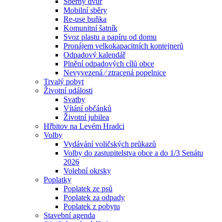
Sběrný dvůr
Mobilní sběry
Re-use buňka
Komunitní šatník
Svoz plastu a papíru od domu
Pronájem velkokapacitních kontejnerů
Odpadový kalendář
Plnění odpadových cílů obce
Nevyvezená ⁄ ztracená popelnice
Trvalý pobyt
Životní události
Svatby
Vítání občánků
Životní jubilea
Hřbitov na Levém Hradci
Volby
Vydávání voličských průkazů
Volby do zastupitelstva obce a do 1/3 Senátu
2026
Volební okrsky
Poplatky
Poplatek ze psů
Poplatek za odpady
Poplatek z pobytu
Stavební agenda