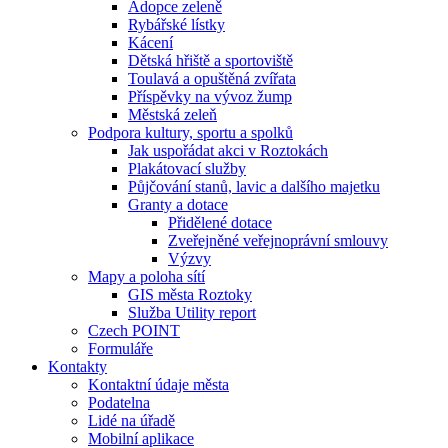
Adopce zeleně
Rybářské lístky
Kácení
Dětská hřiště a sportoviště
Toulavá a opuštěná zvířata
Příspěvky na vývoz žump
Městská zeleň
Podpora kultury, sportu a spolků
Jak uspořádat akci v Roztokách
Plakátovací služby
Půjčování stanů, lavic a dalšího majetku
Granty a dotace
Přidělené dotace
Zveřejněné veřejnoprávní smlouvy
Výzvy
Mapy a poloha sítí
GIS města Roztoky
Služba Utility report
Czech POINT
Formuláře
Kontakty
Kontaktní údaje města
Podatelna
Lidé na úřadě
Mobilní aplikace