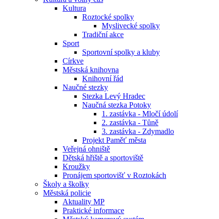
Kultura
Roztocké spolky
Myslivecké spolky
Tradiční akce
Sport
Sportovní spolky a kluby
Církve
Městská knihovna
Knihovní řád
Naučné stezky
Stezka Levý Hradec
Naučná stezka Potoky
1. zastávka - Mločí údolí
2. zastávka - Tůně
3. zastávka - Zdymadlo
Projekt Paměť města
Veřejná ohniště
Dětská hřiště a sportoviště
Kroužky
Pronájem sportovišť v Roztokách
Školy a školky
Městská policie
Aktuality MP
Praktické informace