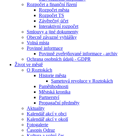
Rozpočet a finanční řízení
Rozpočet města
Rozpočet TS
Závěrečný účet
Interaktivní rozpočet
Smlouvy a jiné dokumenty
Obecně závazné vyhlášky
Volná místa
Povinné informace
Povinně zveřejňované informace - archiv
Ochrana osobních údajů - GDPR
Život ve městě
O Roztokách
Historie města
Sametová revoluce v Roztokách
Pamětihodnosti
Městská kronika
Partnerství
Propagační předměty
Aktuality
Kalendář akcí v obci
Kalendář akcí v okolí
Fotogalerie
Časopis Odraz
Kultura a volný čas