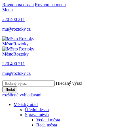
Rovnou na obsah
Rovnou na menu
Menu
220 400 211
mu@roztoky.cz
Město
Roztoky
Město
Roztoky
220 400 211
mu@roztoky.cz
Hledaný výraz
Hledat
rozšířené vyhledávání
Městský úřad
Úřední deska
Správa města
Vedení města
Rada města