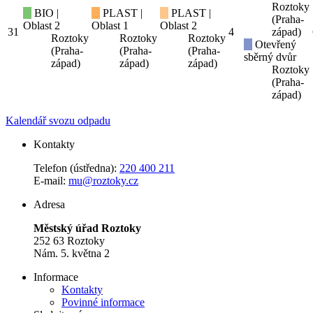
Roztoky
BIO |
PLAST |
PLAST |
(Praha-
Oblast 2
Oblast 1
Oblast 2
31
4
západ)
Roztoky
Roztoky
Roztoky
Otevřený
(Praha-
(Praha-
(Praha-
sběrný dvůr
západ)
západ)
západ)
Roztoky
(Praha-
západ)
Kalendář svozu odpadu
Kontakty
Telefon (ústředna):
220 400 211
E-mail:
mu@roztoky.cz
Adresa
Městský úřad Roztoky
252 63 Roztoky
Nám. 5. května 2
Informace
Kontakty
Povinné informace