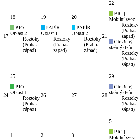
22
BIO |
18
19
20
Mobilní svoz
Roztoky
BIO |
PAPÍR |
PAPÍR |
(Praha-
Oblast 2
Oblast 1
Oblast 2
17
21
západ)
Roztoky
Roztoky
Roztoky
Otevřený
(Praha-
(Praha-
(Praha-
sběrný dvůr
západ)
západ)
západ)
Roztoky
(Praha-
západ)
25
29
BIO |
Otevřený
Oblast 1
sběrný dvůr
24
26
27
28
Roztoky
Roztoky
(Praha-
(Praha-
západ)
západ)
5
BIO |
1
2
3
Mobilní svoz