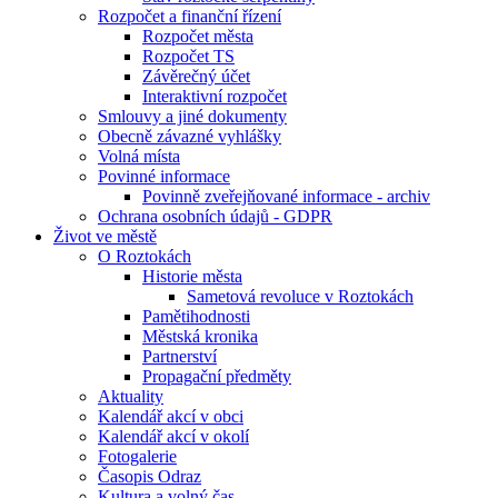
Rozpočet a finanční řízení
Rozpočet města
Rozpočet TS
Závěrečný účet
Interaktivní rozpočet
Smlouvy a jiné dokumenty
Obecně závazné vyhlášky
Volná místa
Povinné informace
Povinně zveřejňované informace - archiv
Ochrana osobních údajů - GDPR
Život ve městě
O Roztokách
Historie města
Sametová revoluce v Roztokách
Pamětihodnosti
Městská kronika
Partnerství
Propagační předměty
Aktuality
Kalendář akcí v obci
Kalendář akcí v okolí
Fotogalerie
Časopis Odraz
Kultura a volný čas