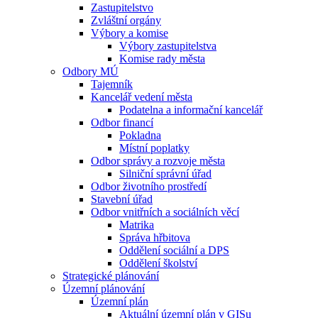
Zastupitelstvo
Zvláštní orgány
Výbory a komise
Výbory zastupitelstva
Komise rady města
Odbory MÚ
Tajemník
Kancelář vedení města
Podatelna a informační kancelář
Odbor financí
Pokladna
Místní poplatky
Odbor správy a rozvoje města
Silniční správní úřad
Odbor životního prostředí
Stavební úřad
Odbor vnitřních a sociálních věcí
Matrika
Správa hřbitova
Oddělení sociální a DPS
Oddělení školství
Strategické plánování
Územní plánování
Územní plán
Aktuální územní plán v GISu