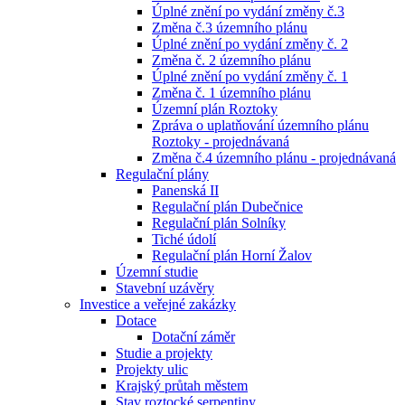
Úplné znění po vydání změny č.3
Změna č.3 územního plánu
Úplné znění po vydání změny č. 2
Změna č. 2 územního plánu
Úplné znění po vydání změny č. 1
Změna č. 1 územního plánu
Územní plán Roztoky
Zpráva o uplatňování územního plánu
Roztoky - projednávaná
Změna č.4 územního plánu - projednávaná
Regulační plány
Panenská II
Regulační plán Dubečnice
Regulační plán Solníky
Tiché údolí
Regulační plán Horní Žalov
Územní studie
Stavební uzávěry
Investice a veřejné zakázky
Dotace
Dotační záměr
Studie a projekty
Projekty ulic
Krajský průtah městem
Stav roztocké serpentiny