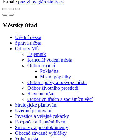
E-mail:
pozivilova@roztoky.cz
Městský úřad
Úřední deska
Správa města
Odbory MÚ
Tajemník
Kancelář vedení města
Odbor financí
Pokladna
Místní poplatky
Odbor správy a rozvoje města
Odbor životního prostředí
Stavební úřad
Odbor vnitřních a sociálních věcí
Strategické plánování
Územní plánování
Investice a veřejné zakázky
Rozpočet a finanční řízení
Smlouvy a jiné dokumenty
Obecně závazné vyhlášky
Volná místa