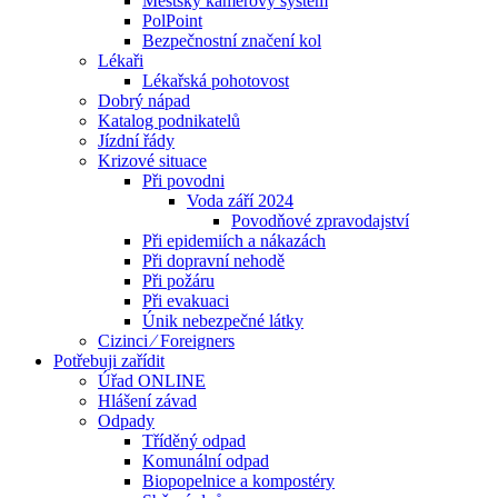
Městský kamerový systém
PolPoint
Bezpečnostní značení kol
Lékaři
Lékařská pohotovost
Dobrý nápad
Katalog podnikatelů
Jízdní řády
Krizové situace
Při povodni
Voda září 2024
Povodňové zpravodajství
Při epidemiích a nákazách
Při dopravní nehodě
Při požáru
Při evakuaci
Únik nebezpečné látky
Cizinci ⁄ Foreigners
Potřebuji zařídit
Úřad ONLINE
Hlášení závad
Odpady
Tříděný odpad
Komunální odpad
Biopopelnice a kompostéry