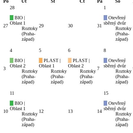
Po
Út
St
Čt
Pá
So
28
1
BIO |
Otevřený
Oblast 1
sběrný dvůr
27
29
30
31
Roztoky
Roztoky
(Praha-
(Praha-
západ)
západ)
4
5
6
8
BIO |
PLAST |
PLAST |
Otevřený
Oblast 2
Oblast 1
Oblast 2
sběrný dvůr
3
7
Roztoky
Roztoky
Roztoky
Roztoky
(Praha-
(Praha-
(Praha-
(Praha-
západ)
západ)
západ)
západ)
11
15
BIO |
Otevřený
Oblast 1
sběrný dvůr
10
12
13
14
Roztoky
Roztoky
(Praha-
(Praha-
západ)
západ)