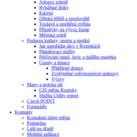
Adopce zeleně
Rybářské lístky
Kácení
Dětská hřiště a sportoviště
Toulavá a opuštěná zvířata
Příspěvky na vývoz žump
Městská zeleň
Podpora kultury, sportu a spolků
Jak uspořádat akci v Roztokách
Plakátovací služby
Půjčování stanů, lavic a dalšího majetku
Granty a dotace
Přidělené dotace
Zveřejněné veřejnoprávní smlouvy
Výzvy
Mapy a poloha sítí
GIS města Roztoky
Služba Utility report
Czech POINT
Formuláře
Kontakty
Kontaktní údaje města
Podatelna
Lidé na úřadě
Mobilní aplikace