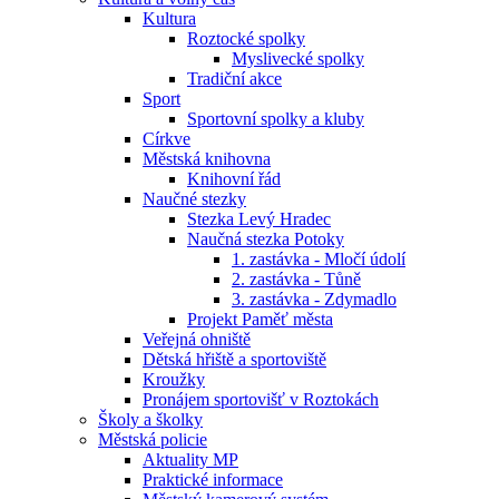
Kultura
Roztocké spolky
Myslivecké spolky
Tradiční akce
Sport
Sportovní spolky a kluby
Církve
Městská knihovna
Knihovní řád
Naučné stezky
Stezka Levý Hradec
Naučná stezka Potoky
1. zastávka - Mločí údolí
2. zastávka - Tůně
3. zastávka - Zdymadlo
Projekt Paměť města
Veřejná ohniště
Dětská hřiště a sportoviště
Kroužky
Pronájem sportovišť v Roztokách
Školy a školky
Městská policie
Aktuality MP
Praktické informace