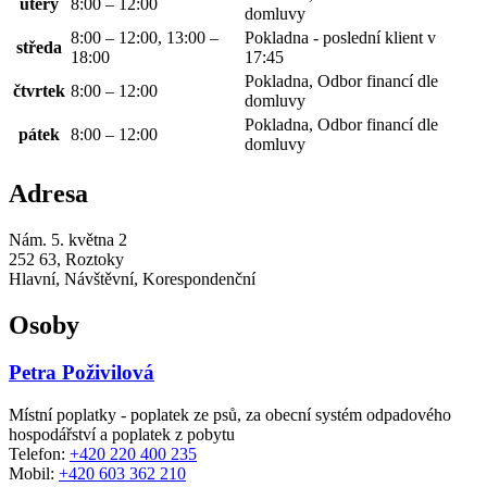
úterý
8:00 – 12:00
domluvy
8:00 – 12:00, 13:00 –
Pokladna - poslední klient v
středa
18:00
17:45
Pokladna, Odbor financí dle
čtvrtek
8:00 – 12:00
domluvy
Pokladna, Odbor financí dle
pátek
8:00 – 12:00
domluvy
Adresa
Nám. 5. května 2
252 63, Roztoky
Hlavní, Návštěvní, Korespondenční
Osoby
Petra Poživilová
Místní poplatky - poplatek ze psů, za obecní systém odpadového
hospodářství a poplatek z pobytu
Telefon:
+420 220 400 235
Mobil:
+420 603 362 210