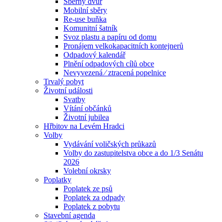
Sběrný dvůr
Mobilní sběry
Re-use buňka
Komunitní šatník
Svoz plastu a papíru od domu
Pronájem velkokapacitních kontejnerů
Odpadový kalendář
Plnění odpadových cílů obce
Nevyvezená ⁄ ztracená popelnice
Trvalý pobyt
Životní události
Svatby
Vítání občánků
Životní jubilea
Hřbitov na Levém Hradci
Volby
Vydávání voličských průkazů
Volby do zastupitelstva obce a do 1/3 Senátu
2026
Volební okrsky
Poplatky
Poplatek ze psů
Poplatek za odpady
Poplatek z pobytu
Stavební agenda