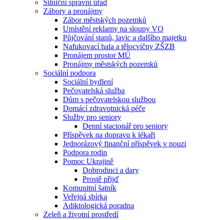
Silniční správní úřad
Zábory a pronájmy
Zábor městských pozemků
Umístění reklamy na sloupy VO
Půjčování stanů, lavic a dalšího majetku
Nafukovací hala a tělocvičny ZŠZB
Pronájem prostor MÚ
Pronájmy městských pozemků
Sociální podpora
Sociální bydlení
Pečovatelská služba
Dům s pečovatelskou službou
Domácí zdravotnická péče
Služby pro seniory
Denní stacionář pro seniory
Příspěvek na dopravu k lékaři
Jednorázový finanční příspěvek v nouzi
Podpora rodin
Pomoc Ukrajině
Dobrodinci a dary
Prostě přijď
Komunitní šatník
Veřejná sbírka
Adiktologická poradna
Zeleň a životní prostředí