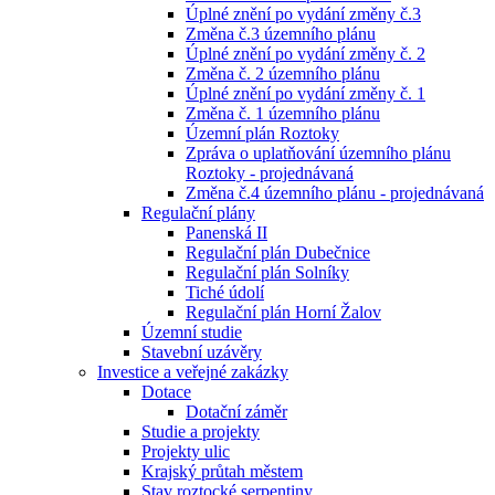
Úplné znění po vydání změny č.3
Změna č.3 územního plánu
Úplné znění po vydání změny č. 2
Změna č. 2 územního plánu
Úplné znění po vydání změny č. 1
Změna č. 1 územního plánu
Územní plán Roztoky
Zpráva o uplatňování územního plánu
Roztoky - projednávaná
Změna č.4 územního plánu - projednávaná
Regulační plány
Panenská II
Regulační plán Dubečnice
Regulační plán Solníky
Tiché údolí
Regulační plán Horní Žalov
Územní studie
Stavební uzávěry
Investice a veřejné zakázky
Dotace
Dotační záměr
Studie a projekty
Projekty ulic
Krajský průtah městem
Stav roztocké serpentiny