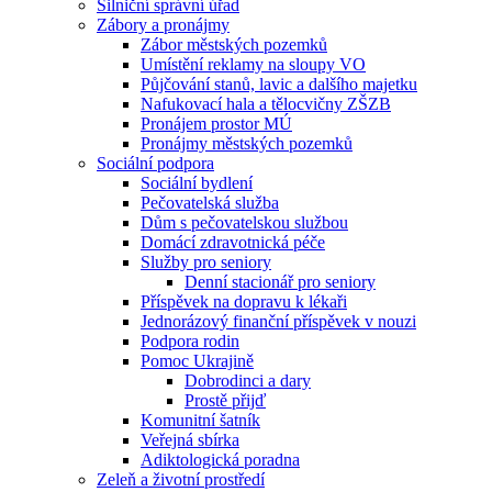
Silniční správní úřad
Zábory a pronájmy
Zábor městských pozemků
Umístění reklamy na sloupy VO
Půjčování stanů, lavic a dalšího majetku
Nafukovací hala a tělocvičny ZŠZB
Pronájem prostor MÚ
Pronájmy městských pozemků
Sociální podpora
Sociální bydlení
Pečovatelská služba
Dům s pečovatelskou službou
Domácí zdravotnická péče
Služby pro seniory
Denní stacionář pro seniory
Příspěvek na dopravu k lékaři
Jednorázový finanční příspěvek v nouzi
Podpora rodin
Pomoc Ukrajině
Dobrodinci a dary
Prostě přijď
Komunitní šatník
Veřejná sbírka
Adiktologická poradna
Zeleň a životní prostředí