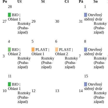
Po
Út
St
Čt
Pá
So
28
1
BIO |
Otevřený
Oblast 1
sběrný dvůr
27
29
30
31
Roztoky
Roztoky
(Praha-
(Praha-
západ)
západ)
4
5
6
8
BIO |
PLAST |
PLAST |
Otevřený
Oblast 2
Oblast 1
Oblast 2
sběrný dvůr
3
7
Roztoky
Roztoky
Roztoky
Roztoky
(Praha-
(Praha-
(Praha-
(Praha-
západ)
západ)
západ)
západ)
11
15
BIO |
Otevřený
Oblast 1
sběrný dvůr
10
12
13
14
Roztoky
Roztoky
(Praha-
(Praha-
západ)
západ)