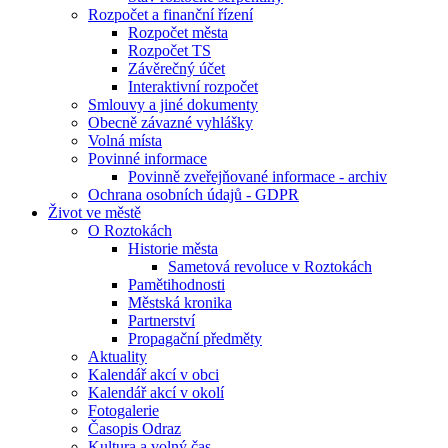
Rozpočet a finanční řízení
Rozpočet města
Rozpočet TS
Závěrečný účet
Interaktivní rozpočet
Smlouvy a jiné dokumenty
Obecně závazné vyhlášky
Volná místa
Povinné informace
Povinně zveřejňované informace - archiv
Ochrana osobních údajů - GDPR
Život ve městě
O Roztokách
Historie města
Sametová revoluce v Roztokách
Pamětihodnosti
Městská kronika
Partnerství
Propagační předměty
Aktuality
Kalendář akcí v obci
Kalendář akcí v okolí
Fotogalerie
Časopis Odraz
Kultura a volný čas