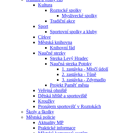
Kultura
Roztocké spolky
Myslivecké spolky
Tradiční akce
Sport
Sportovní spolky a kluby
Církve
Městská knihovna
Knihovní řád
Naučné stezky
Stezka Levý Hradec
Naučná stezka Potoky
1. zastávka - Mločí údolí
2. zastávka - Tůně
3. zastávka - Zdymadlo
Projekt Paměť města
Veřejná ohniště
Dětská hřiště a sportoviště
Kroužky
Pronájem sportovišť v Roztokách
Školy a školky
Městská policie
Aktuality MP
Praktické informace