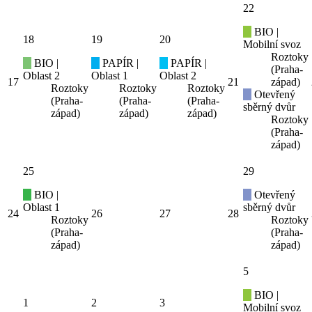
22
BIO |
18
19
20
Mobilní svoz
Roztoky
BIO |
PAPÍR |
PAPÍR |
(Praha-
Oblast 2
Oblast 1
Oblast 2
17
21
západ)
Roztoky
Roztoky
Roztoky
Otevřený
(Praha-
(Praha-
(Praha-
sběrný dvůr
západ)
západ)
západ)
Roztoky
(Praha-
západ)
25
29
BIO |
Otevřený
Oblast 1
sběrný dvůr
24
26
27
28
Roztoky
Roztoky
(Praha-
(Praha-
západ)
západ)
5
BIO |
1
2
3
Mobilní svoz