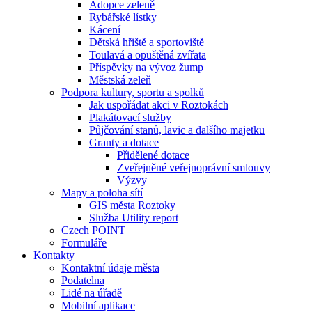
Adopce zeleně
Rybářské lístky
Kácení
Dětská hřiště a sportoviště
Toulavá a opuštěná zvířata
Příspěvky na vývoz žump
Městská zeleň
Podpora kultury, sportu a spolků
Jak uspořádat akci v Roztokách
Plakátovací služby
Půjčování stanů, lavic a dalšího majetku
Granty a dotace
Přidělené dotace
Zveřejněné veřejnoprávní smlouvy
Výzvy
Mapy a poloha sítí
GIS města Roztoky
Služba Utility report
Czech POINT
Formuláře
Kontakty
Kontaktní údaje města
Podatelna
Lidé na úřadě
Mobilní aplikace