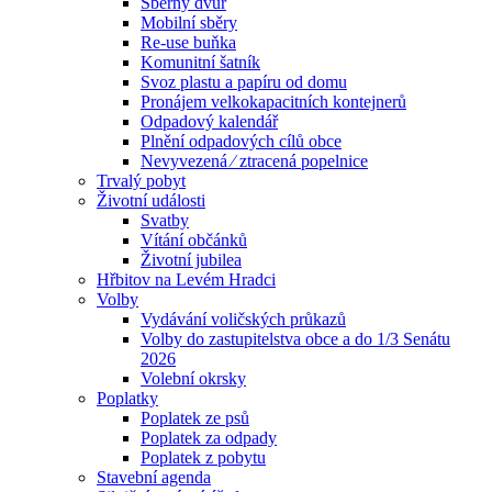
Sběrný dvůr
Mobilní sběry
Re-use buňka
Komunitní šatník
Svoz plastu a papíru od domu
Pronájem velkokapacitních kontejnerů
Odpadový kalendář
Plnění odpadových cílů obce
Nevyvezená ⁄ ztracená popelnice
Trvalý pobyt
Životní události
Svatby
Vítání občánků
Životní jubilea
Hřbitov na Levém Hradci
Volby
Vydávání voličských průkazů
Volby do zastupitelstva obce a do 1/3 Senátu
2026
Volební okrsky
Poplatky
Poplatek ze psů
Poplatek za odpady
Poplatek z pobytu
Stavební agenda