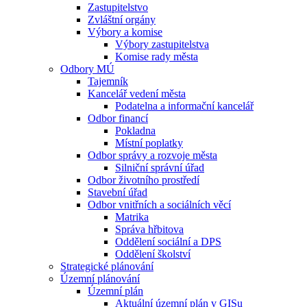
Zastupitelstvo
Zvláštní orgány
Výbory a komise
Výbory zastupitelstva
Komise rady města
Odbory MÚ
Tajemník
Kancelář vedení města
Podatelna a informační kancelář
Odbor financí
Pokladna
Místní poplatky
Odbor správy a rozvoje města
Silniční správní úřad
Odbor životního prostředí
Stavební úřad
Odbor vnitřních a sociálních věcí
Matrika
Správa hřbitova
Oddělení sociální a DPS
Oddělení školství
Strategické plánování
Územní plánování
Územní plán
Aktuální územní plán v GISu