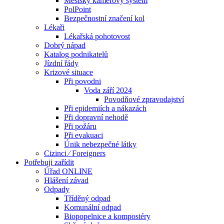
Městský kamerový systém
PolPoint
Bezpečnostní značení kol
Lékaři
Lékařská pohotovost
Dobrý nápad
Katalog podnikatelů
Jízdní řády
Krizové situace
Při povodni
Voda září 2024
Povodňové zpravodajství
Při epidemiích a nákazách
Při dopravní nehodě
Při požáru
Při evakuaci
Únik nebezpečné látky
Cizinci ⁄ Foreigners
Potřebuji zařídit
Úřad ONLINE
Hlášení závad
Odpady
Tříděný odpad
Komunální odpad
Biopopelnice a kompostéry