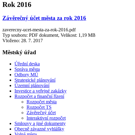
Rok 2016
Závěrečný účet města za rok 2016
zaverecny-ucet-mesta-za-rok-2016.pdf
Typ souboru: PDF dokument, Velikost: 1,19 MB
Vloženo:
28. 7. 2017
Městský úřad
Úřední deska
Správa města
Odbory MÚ
Strategické plánování
Územní plánování
Investice a veřejné zakázky
Rozpočet a finanční řízení
Rozpočet města
Rozpočet TS
Závěrečný účet
Interaktivní rozpočet
Smlouvy a jiné dokumenty
Obecně závazné vyhlášky
Volná místa