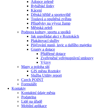
Adopce zeleně
Rybářské lístky
Kácení
Dětská hřiště a sportoviště
Toulavá a opuštěná zvířata
Příspěvky na vývoz žump
Městská zeleň
Podpora kultury, sportu a spolků
Jak uspořádat akci v Roztokách
Plakátovací služby
Půjčování stanů, lavic a dalšího majetku
Granty a dotace
Přidělené dotace
Zveřejněné veřejnoprávní smlouvy
Výzvy
Mapy a poloha sítí
GIS města Roztoky
Služba Utility report
Czech POINT
Formuláře
Kontakty
Kontaktní údaje města
Podatelna
Lidé na úřadě
Mobilní aplikace