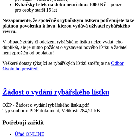
Rybářský lístek na
dobu neurčitou:
1000 Kč
– pouze
pro osoby starší 15 let
Nezapomeňte, že společně s rybářským lístkem potřebujete také
platnou povolenku k lovu, kterou vydává uživatel rybářského
revíru.
V případě ztráty či odcizení rybářského lístku nelze vydat jeho
duplikát, ale je nutno požádat o vystavení nového lístku a žadatel
není zproštěn od poplatku!
Veškeré dotazy týkající se rybářských lístků směřujte na
Odbor
životního prostředí
.
Žádost o vydání rybářského lístku
OŽP - Žádost o vydání rybářského lístku.pdf
Typ souboru: PDF dokument, Velikost: 284,51 kB
Potřebuji zařídit
Úřad ONLINE