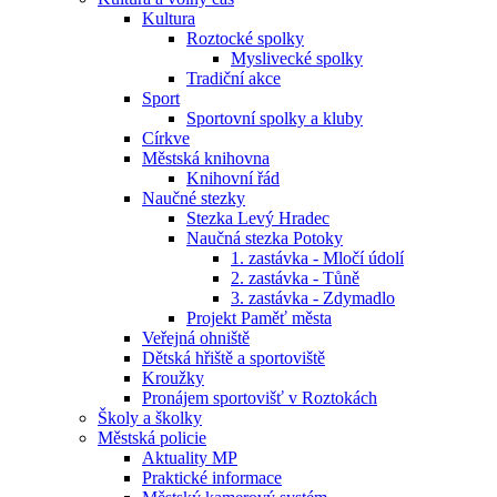
Kultura
Roztocké spolky
Myslivecké spolky
Tradiční akce
Sport
Sportovní spolky a kluby
Církve
Městská knihovna
Knihovní řád
Naučné stezky
Stezka Levý Hradec
Naučná stezka Potoky
1. zastávka - Mločí údolí
2. zastávka - Tůně
3. zastávka - Zdymadlo
Projekt Paměť města
Veřejná ohniště
Dětská hřiště a sportoviště
Kroužky
Pronájem sportovišť v Roztokách
Školy a školky
Městská policie
Aktuality MP
Praktické informace