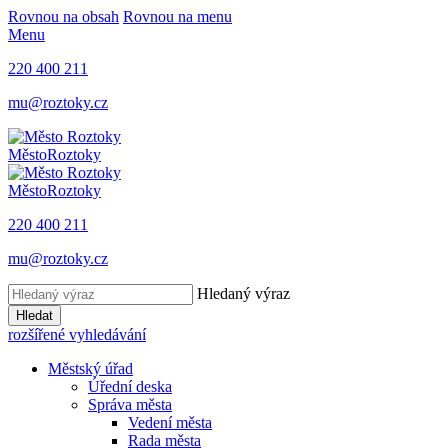
Rovnou na obsah
Rovnou na menu
Menu
220 400 211
mu@roztoky.cz
Město
Roztoky
Město
Roztoky
220 400 211
mu@roztoky.cz
Hledaný výraz
Hledat
rozšířené vyhledávání
Městský úřad
Úřední deska
Správa města
Vedení města
Rada města