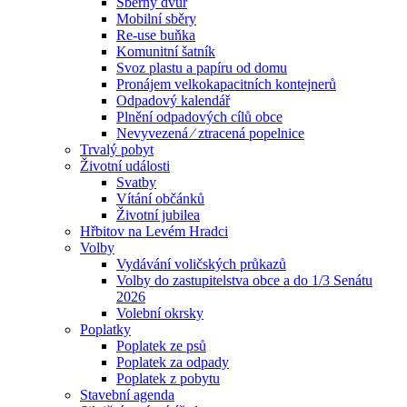
Sběrný dvůr
Mobilní sběry
Re-use buňka
Komunitní šatník
Svoz plastu a papíru od domu
Pronájem velkokapacitních kontejnerů
Odpadový kalendář
Plnění odpadových cílů obce
Nevyvezená ⁄ ztracená popelnice
Trvalý pobyt
Životní události
Svatby
Vítání občánků
Životní jubilea
Hřbitov na Levém Hradci
Volby
Vydávání voličských průkazů
Volby do zastupitelstva obce a do 1/3 Senátu
2026
Volební okrsky
Poplatky
Poplatek ze psů
Poplatek za odpady
Poplatek z pobytu
Stavební agenda