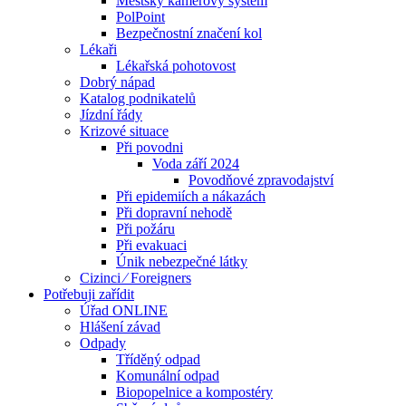
Městský kamerový systém
PolPoint
Bezpečnostní značení kol
Lékaři
Lékařská pohotovost
Dobrý nápad
Katalog podnikatelů
Jízdní řády
Krizové situace
Při povodni
Voda září 2024
Povodňové zpravodajství
Při epidemiích a nákazách
Při dopravní nehodě
Při požáru
Při evakuaci
Únik nebezpečné látky
Cizinci ⁄ Foreigners
Potřebuji zařídit
Úřad ONLINE
Hlášení závad
Odpady
Tříděný odpad
Komunální odpad
Biopopelnice a kompostéry