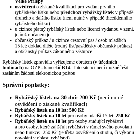
Velké Přílepy
osvědčení
o získané kvalifikaci pro vydání prvního
rybářského lístku nebo
předchozí rybářský lístek
v případě
druhého a dalšího lístku (není nutné v případě třicetidenního
rybářského lístku)
u cizince platný rybářský lístek nebo licenci vydanou v zemi,
jejímž občanem je
občanský průkaz / u cizince cestovní pas / osob mladších
15 let: doklad dítěte (rodný list/pas/dětský občanský průkaz)
a občanský průkaz zákonného zástupce
Rybářský lístek zpravidla vyřizujeme obratem (
v úředních
hodinách
) na OŽP - kancelář B14. Tuto situaci není možné řešit
zasláním žádosti elekronickou poštou.
Správní poplatky:
Rybářský lístek na 30 dní:
200 Kč
(není nutné
osvědčení o získané kvalifikaci)
Rybářský lístek na 10 let:
500 Kč
Rybářský lístek na 10 let
pro osoby mladší 15 let:
250 Kč
Rybářský lístek na 10 let
pro osoby studující rybářství
a pro osoby, které zajišťují rybářství v rámci svého povolání
nebo funkce: 250 Kč (je třeba osvědčení o studiu, či výkonu
povolání v oblasti rybářství)