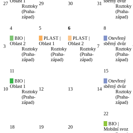
Oblast 1
sběrný dvůr
27
29
30
31
Roztoky
Roztoky
(Praha-
(Praha-
západ)
západ)
4
5
6
8
BIO |
PLAST |
PLAST |
Otevřený
Oblast 2
Oblast 1
Oblast 2
sběrný dvůr
3
7
Roztoky
Roztoky
Roztoky
Roztoky
(Praha-
(Praha-
(Praha-
(Praha-
západ)
západ)
západ)
západ)
11
15
BIO |
Otevřený
Oblast 1
sběrný dvůr
10
12
13
14
Roztoky
Roztoky
(Praha-
(Praha-
západ)
západ)
22
BIO |
18
19
20
Mobilní svoz