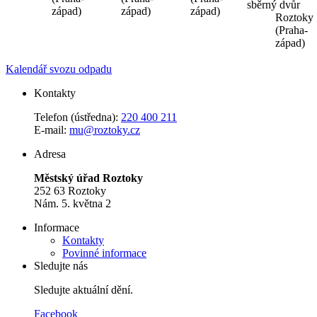
sběrný dvůr
západ)
západ)
západ)
Roztoky
(Praha-
západ)
Kalendář svozu odpadu
Kontakty
Telefon (ústředna):
220 400 211
E-mail:
mu@roztoky.cz
Adresa
Městský úřad Roztoky
252 63 Roztoky
Nám. 5. května 2
Informace
Kontakty
Povinné informace
Sledujte nás
Sledujte aktuální dění.
Facebook