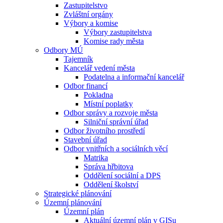
Zastupitelstvo
Zvláštní orgány
Výbory a komise
Výbory zastupitelstva
Komise rady města
Odbory MÚ
Tajemník
Kancelář vedení města
Podatelna a informační kancelář
Odbor financí
Pokladna
Místní poplatky
Odbor správy a rozvoje města
Silniční správní úřad
Odbor životního prostředí
Stavební úřad
Odbor vnitřních a sociálních věcí
Matrika
Správa hřbitova
Oddělení sociální a DPS
Oddělení školství
Strategické plánování
Územní plánování
Územní plán
Aktuální územní plán v GISu