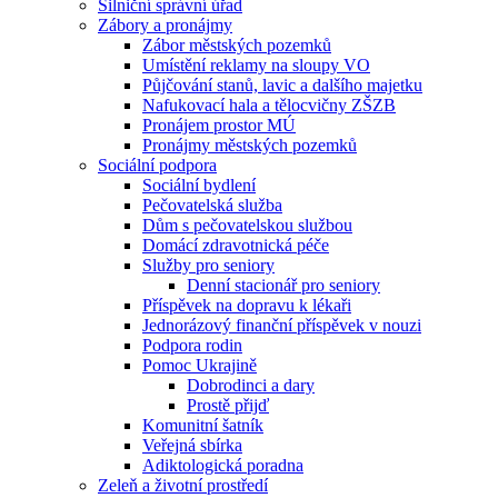
Silniční správní úřad
Zábory a pronájmy
Zábor městských pozemků
Umístění reklamy na sloupy VO
Půjčování stanů, lavic a dalšího majetku
Nafukovací hala a tělocvičny ZŠZB
Pronájem prostor MÚ
Pronájmy městských pozemků
Sociální podpora
Sociální bydlení
Pečovatelská služba
Dům s pečovatelskou službou
Domácí zdravotnická péče
Služby pro seniory
Denní stacionář pro seniory
Příspěvek na dopravu k lékaři
Jednorázový finanční příspěvek v nouzi
Podpora rodin
Pomoc Ukrajině
Dobrodinci a dary
Prostě přijď
Komunitní šatník
Veřejná sbírka
Adiktologická poradna
Zeleň a životní prostředí