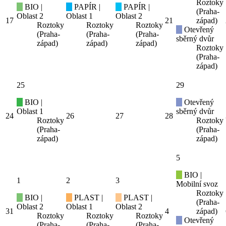
Roztoky
BIO |
PAPÍR |
PAPÍR |
(Praha-
Oblast 2
Oblast 1
Oblast 2
17
21
západ)
Roztoky
Roztoky
Roztoky
Otevřený
(Praha-
(Praha-
(Praha-
sběrný dvůr
západ)
západ)
západ)
Roztoky
(Praha-
západ)
25
29
BIO |
Otevřený
Oblast 1
sběrný dvůr
24
26
27
28
Roztoky
Roztoky
(Praha-
(Praha-
západ)
západ)
5
BIO |
1
2
3
Mobilní svoz
Roztoky
BIO |
PLAST |
PLAST |
(Praha-
Oblast 2
Oblast 1
Oblast 2
31
4
západ)
Roztoky
Roztoky
Roztoky
Otevřený
(Praha-
(Praha-
(Praha-