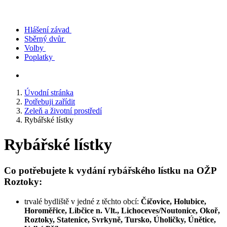
Hlášení závad
Sběrný dvůr
Volby
Poplatky
Úvodní stránka
Potřebuji zařídit
Zeleň a životní prostředí
Rybářské lístky
Rybářské lístky
Co potřebujete k vydání rybářského lístku na OŽP
Roztoky:
trvalé bydliště v jedné z těchto obcí:
Číčovice, Holubice,
Horoměřice, Libčice n. Vlt., Lichoceves/Noutonice, Okoř,
Roztoky, Statenice, Svrkyně, Tursko, Úholičky, Únětice,