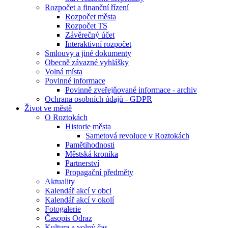
Rozpočet a finanční řízení
Rozpočet města
Rozpočet TS
Závěrečný účet
Interaktivní rozpočet
Smlouvy a jiné dokumenty
Obecně závazné vyhlášky
Volná místa
Povinné informace
Povinně zveřejňované informace - archiv
Ochrana osobních údajů - GDPR
Život ve městě
O Roztokách
Historie města
Sametová revoluce v Roztokách
Pamětihodnosti
Městská kronika
Partnerství
Propagační předměty
Aktuality
Kalendář akcí v obci
Kalendář akcí v okolí
Fotogalerie
Časopis Odraz
Kultura a volný čas