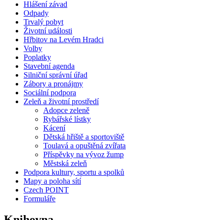
Hlášení závad
Odpady
Trvalý pobyt
Životní události
Hřbitov na Levém Hradci
Volby
Poplatky
Stavební agenda
Silniční správní úřad
Zábory a pronájmy
Sociální podpora
Zeleň a životní prostředí
Adopce zeleně
Rybářské lístky
Kácení
Dětská hřiště a sportoviště
Toulavá a opuštěná zvířata
Příspěvky na vývoz žump
Městská zeleň
Podpora kultury, sportu a spolků
Mapy a poloha sítí
Czech POINT
Formuláře
Knihovna