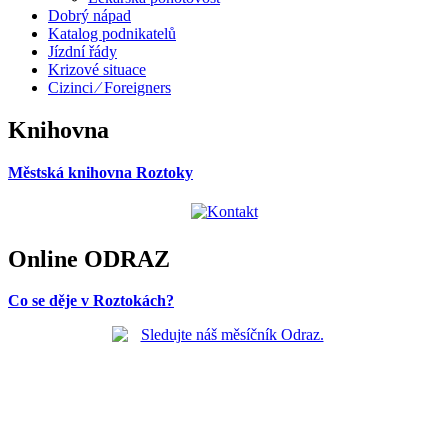
Dobrý nápad
Katalog podnikatelů
Jízdní řády
Krizové situace
Cizinci ⁄ Foreigners
Knihovna
Městská knihovna Roztoky
Online ODRAZ
Co se děje v Roztokách?