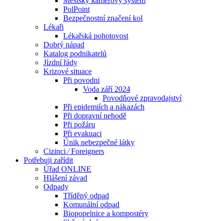
Městský kamerový systém
PolPoint
Bezpečnostní značení kol
Lékaři
Lékařská pohotovost
Dobrý nápad
Katalog podnikatelů
Jízdní řády
Krizové situace
Při povodni
Voda září 2024
Povodňové zpravodajství
Při epidemiích a nákazách
Při dopravní nehodě
Při požáru
Při evakuaci
Únik nebezpečné látky
Cizinci ⁄ Foreigners
Potřebuji zařídit
Úřad ONLINE
Hlášení závad
Odpady
Tříděný odpad
Komunální odpad
Biopopelnice a kompostéry