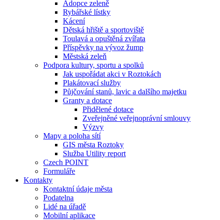
Adopce zeleně
Rybářské lístky
Kácení
Dětská hřiště a sportoviště
Toulavá a opuštěná zvířata
Příspěvky na vývoz žump
Městská zeleň
Podpora kultury, sportu a spolků
Jak uspořádat akci v Roztokách
Plakátovací služby
Půjčování stanů, lavic a dalšího majetku
Granty a dotace
Přidělené dotace
Zveřejněné veřejnoprávní smlouvy
Výzvy
Mapy a poloha sítí
GIS města Roztoky
Služba Utility report
Czech POINT
Formuláře
Kontakty
Kontaktní údaje města
Podatelna
Lidé na úřadě
Mobilní aplikace