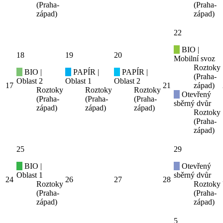
(Praha-
(Praha-
západ)
západ)
22
BIO |
18
19
20
Mobilní svoz
Roztoky
BIO |
PAPÍR |
PAPÍR |
(Praha-
Oblast 2
Oblast 1
Oblast 2
17
21
západ)
Roztoky
Roztoky
Roztoky
Otevřený
(Praha-
(Praha-
(Praha-
sběrný dvůr
západ)
západ)
západ)
Roztoky
(Praha-
západ)
25
29
BIO |
Otevřený
Oblast 1
sběrný dvůr
24
26
27
28
Roztoky
Roztoky
(Praha-
(Praha-
západ)
západ)
5