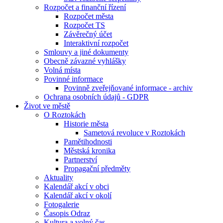
Rozpočet a finanční řízení
Rozpočet města
Rozpočet TS
Závěrečný účet
Interaktivní rozpočet
Smlouvy a jiné dokumenty
Obecně závazné vyhlášky
Volná místa
Povinné informace
Povinně zveřejňované informace - archiv
Ochrana osobních údajů - GDPR
Život ve městě
O Roztokách
Historie města
Sametová revoluce v Roztokách
Pamětihodnosti
Městská kronika
Partnerství
Propagační předměty
Aktuality
Kalendář akcí v obci
Kalendář akcí v okolí
Fotogalerie
Časopis Odraz
Kultura a volný čas