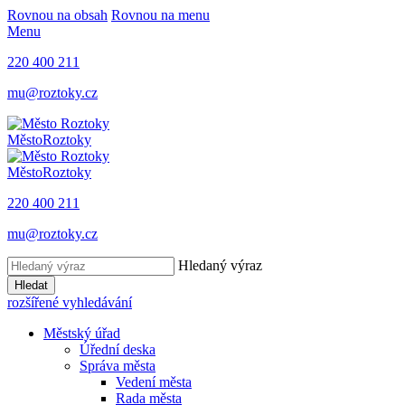
Rovnou na obsah
Rovnou na menu
Menu
220 400 211
mu@roztoky.cz
Město
Roztoky
Město
Roztoky
220 400 211
mu@roztoky.cz
Hledaný výraz
Hledat
rozšířené vyhledávání
Městský úřad
Úřední deska
Správa města
Vedení města
Rada města