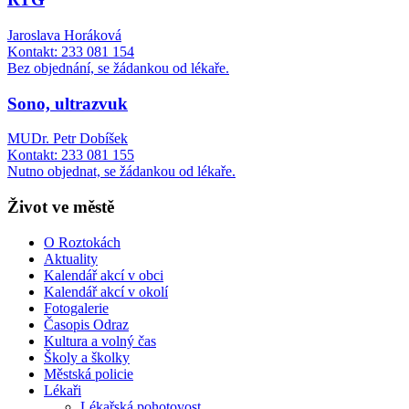
Jaroslava Horáková
Kontakt: 233 081 154
Bez objednání, se žádankou od lékaře.
Sono, ultrazvuk
MUDr. Petr Dobíšek
Kontakt: 233 081 155
Nutno objednat, se žádankou od lékaře.
Život ve městě
O Roztokách
Aktuality
Kalendář akcí v obci
Kalendář akcí v okolí
Fotogalerie
Časopis Odraz
Kultura a volný čas
Školy a školky
Městská policie
Lékaři
Lékařská pohotovost