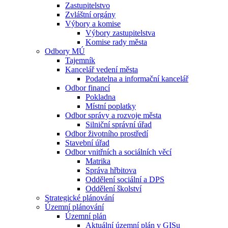
Zastupitelstvo
Zvláštní orgány
Výbory a komise
Výbory zastupitelstva
Komise rady města
Odbory MÚ
Tajemník
Kancelář vedení města
Podatelna a informační kancelář
Odbor financí
Pokladna
Místní poplatky
Odbor správy a rozvoje města
Silniční správní úřad
Odbor životního prostředí
Stavební úřad
Odbor vnitřních a sociálních věcí
Matrika
Správa hřbitova
Oddělení sociální a DPS
Oddělení školství
Strategické plánování
Územní plánování
Územní plán
Aktuální územní plán v GISu