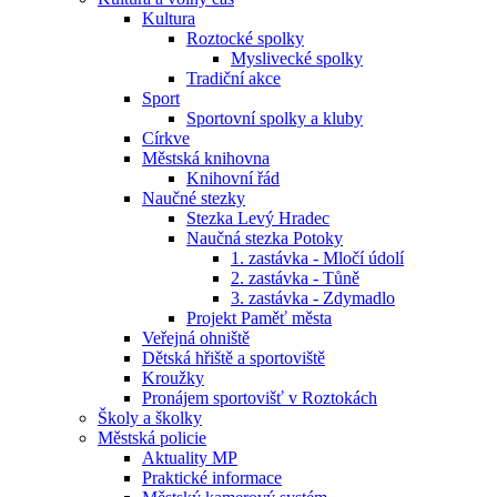
Kultura
Roztocké spolky
Myslivecké spolky
Tradiční akce
Sport
Sportovní spolky a kluby
Církve
Městská knihovna
Knihovní řád
Naučné stezky
Stezka Levý Hradec
Naučná stezka Potoky
1. zastávka - Mločí údolí
2. zastávka - Tůně
3. zastávka - Zdymadlo
Projekt Paměť města
Veřejná ohniště
Dětská hřiště a sportoviště
Kroužky
Pronájem sportovišť v Roztokách
Školy a školky
Městská policie
Aktuality MP
Praktické informace