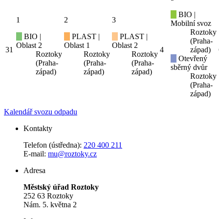
BIO |
1
2
3
Mobilní svoz
Roztoky
BIO |
PLAST |
PLAST |
(Praha-
Oblast 2
Oblast 1
Oblast 2
31
4
západ)
Roztoky
Roztoky
Roztoky
Otevřený
(Praha-
(Praha-
(Praha-
sběrný dvůr
západ)
západ)
západ)
Roztoky
(Praha-
západ)
Kalendář svozu odpadu
Kontakty
Telefon (ústředna):
220 400 211
E-mail:
mu@roztoky.cz
Adresa
Městský úřad Roztoky
252 63 Roztoky
Nám. 5. května 2