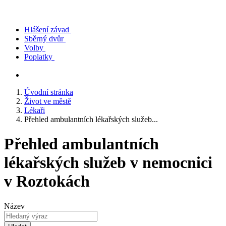
Hlášení závad
Sběrný dvůr
Volby
Poplatky
Úvodní stránka
Život ve městě
Lékaři
Přehled ambulantních lékařských služeb...
Přehled ambulantních
lékařských služeb v nemocnici
v Roztokách
Název