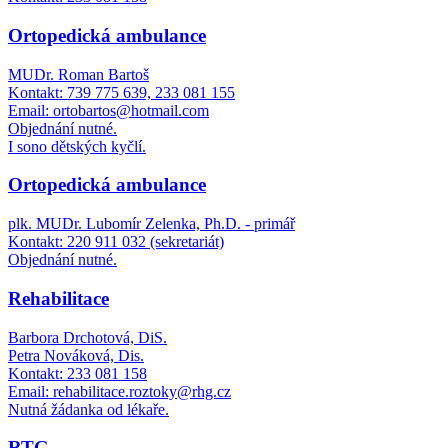
Ortopedická ambulance
MUDr. Roman Bartoš
Kontakt: 739 775 639, 233 081 155
Email: ortobartos@hotmail.com
Objednání nutné.
I sono dětských kyčlí.
Ortopedická ambulance
plk. MUDr. Lubomír Zelenka, Ph.D. - primář
Kontakt: 220 911 032 (sekretariát)
Objednání nutné.
Rehabilitace
Barbora Drchotová, DiS.
Petra Nováková, Dis.
Kontakt: 233 081 158
Email: rehabilitace.roztoky@rhg.cz
Nutná žádanka od lékaře.
RTG