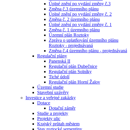
Úplné znění po vydání změny č.3
Změna č.3 územního plánu
Úplné znění po vydání změny č. 2
Změna č. 2 územního plánu
Úplné znění po vydání změny č. 1
Změna č. 1 územního plánu
Územní plán Roztoky
Zpráva o uplatňování územního plánu
Roztoky - projednávaná
Změna č.4 územního plánu - projednávaná
Regulační plány
Panenská II
Regulační plán Dubečnice
Regulační plán Solníky
Tiché údolí
Regulační plán Horní Žalov
Územní studie
Stavební uzávěry
Investice a veřejné zakázky
Dotace
Dotační záměr
Studie a projekty
Projekty ulic
Krajský průtah městem
Stav roztocké serpentiny