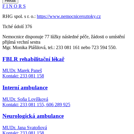
Hledat
F
I
N
O
R
S
RHG spol. s r. o.:
https://www.nemocniceroztoky.cz
Tiché údolí 376
Nemocnice disponuje 77 lůžky následné péče, žádosti o umístění
přijímá vrchní sestra
Mgr. Monika Plášilová, tel.: 233 081 161 nebo 723 594 550.
FBLR rehabilitační lékař
MUDr. Marek Paneš
Kontakt: 233 081 158
Interní ambulance
MUDr. Soňa Lovíšková
Kontakt: 233 081 155, 606 289 925
Neurologická ambulance
MUDr. Jana Svatoňová
Kontakt: 233 081 158