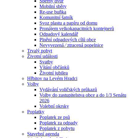
Sběrný dvůr
Mobilní sběry
Re-use buňka
Komunitní šatník
Svoz plastu a papíru od domu
Pronájem velkokapacitních kontejnerů
Odpadový kalendář
Plnění odpadových cílů obce
Nevyvezená ⁄ ztracená popelnice
Trvalý pobyt
Životní události
Svatby
Vítání občánků
Životní jubilea
Hřbitov na Levém Hradci
Volby
Vydávání voličských průkazů
Volby do zastupitelstva obce a do 1/3 Senátu
2026
Volební okrsky
Poplatky
Poplatek ze psů
Poplatek za odpady
Poplatek z pobytu
Stavební agenda