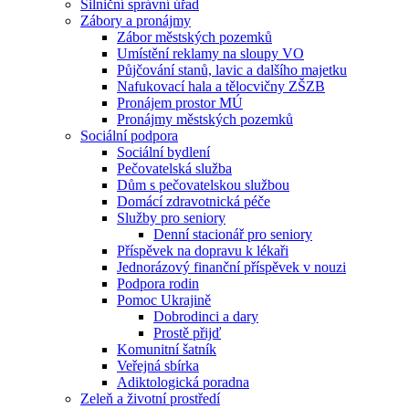
Silniční správní úřad
Zábory a pronájmy
Zábor městských pozemků
Umístění reklamy na sloupy VO
Půjčování stanů, lavic a dalšího majetku
Nafukovací hala a tělocvičny ZŠZB
Pronájem prostor MÚ
Pronájmy městských pozemků
Sociální podpora
Sociální bydlení
Pečovatelská služba
Dům s pečovatelskou službou
Domácí zdravotnická péče
Služby pro seniory
Denní stacionář pro seniory
Příspěvek na dopravu k lékaři
Jednorázový finanční příspěvek v nouzi
Podpora rodin
Pomoc Ukrajině
Dobrodinci a dary
Prostě přijď
Komunitní šatník
Veřejná sbírka
Adiktologická poradna
Zeleň a životní prostředí