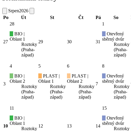
Srpen
2026
Po
Út
St
Čt
Pá
So
28
1
BIO |
Otevřený
Oblast 1
sběrný dvůr
27
29
30
31
Roztoky
Roztoky
(Praha-
(Praha-
západ)
západ)
4
5
6
8
BIO |
PLAST |
PLAST |
Otevřený
Oblast 2
Oblast 1
Oblast 2
sběrný dvůr
3
7
Roztoky
Roztoky
Roztoky
Roztoky
(Praha-
(Praha-
(Praha-
(Praha-
západ)
západ)
západ)
západ)
11
15
BIO |
Otevřený
Oblast 1
sběrný dvůr
10
12
13
14
Roztoky
Roztoky