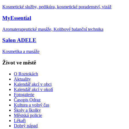
Kosmetické služby, pedikúra, kosmetické poradenství, vizáž
MyEssential
Aromaterapeutické masáže, Kolibové balanční technika
Salon ADELE
Kosmetika a masáže
Život ve městě
O Roztokách
Aktuality
Kalendář akcí v obci
Kalendář akcí v okolí
Fotogalerie
Časopis Odraz
Kultura a volný čas
Školy a školky
Městská policie
Lékaři
Dobrý nápad