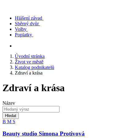
Hlášení závad
Sběrný dvůr
Volby
Poplatky
Úvodní stránka
Život ve městě
Katalog podnikatelů
Zdraví a krása
Zdraví a krása
Název
Hledat
B
M
S
Beauty studio Simona Protivová