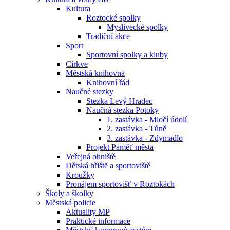
Kultura
Roztocké spolky
Myslivecké spolky
Tradiční akce
Sport
Sportovní spolky a kluby
Církve
Městská knihovna
Knihovní řád
Naučné stezky
Stezka Levý Hradec
Naučná stezka Potoky
1. zastávka - Mločí údolí
2. zastávka - Tůně
3. zastávka - Zdymadlo
Projekt Paměť města
Veřejná ohniště
Dětská hřiště a sportoviště
Kroužky
Pronájem sportovišť v Roztokách
Školy a školky
Městská policie
Aktuality MP
Praktické informace