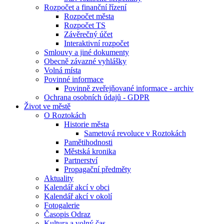
Rozpočet a finanční řízení
Rozpočet města
Rozpočet TS
Závěrečný účet
Interaktivní rozpočet
Smlouvy a jiné dokumenty
Obecně závazné vyhlášky
Volná místa
Povinné informace
Povinně zveřejňované informace - archiv
Ochrana osobních údajů - GDPR
Život ve městě
O Roztokách
Historie města
Sametová revoluce v Roztokách
Pamětihodnosti
Městská kronika
Partnerství
Propagační předměty
Aktuality
Kalendář akcí v obci
Kalendář akcí v okolí
Fotogalerie
Časopis Odraz
Kultura a volný čas