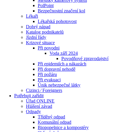
Městský kamerový systém
PolPoint
Bezpečnostní značení kol
Lékaři
Lékařská pohotovost
Dobrý nápad
Katalog podnikatelů
Jízdní řády
Krizové situace
Při povodni
Voda září 2024
Povodňové zpravodajství
Při epidemiích a nákazách
Při dopravní nehodě
Při požáru
Při evakuaci
Únik nebezpečné látky
Cizinci ⁄ Foreigners
Potřebuji zařídit
Úřad ONLINE
Hlášení závad
Odpady
Tříděný odpad
Komunální odpad
Biopopelnice a kompostéry