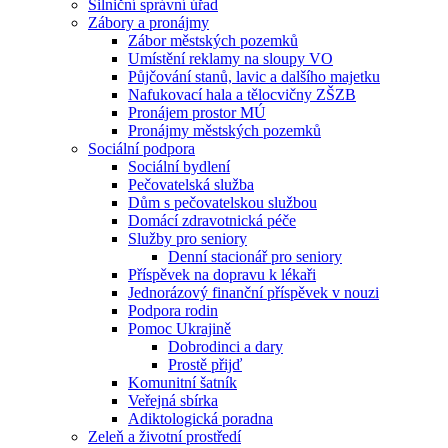
Silniční správní úřad
Zábory a pronájmy
Zábor městských pozemků
Umístění reklamy na sloupy VO
Půjčování stanů, lavic a dalšího majetku
Nafukovací hala a tělocvičny ZŠZB
Pronájem prostor MÚ
Pronájmy městských pozemků
Sociální podpora
Sociální bydlení
Pečovatelská služba
Dům s pečovatelskou službou
Domácí zdravotnická péče
Služby pro seniory
Denní stacionář pro seniory
Příspěvek na dopravu k lékaři
Jednorázový finanční příspěvek v nouzi
Podpora rodin
Pomoc Ukrajině
Dobrodinci a dary
Prostě přijď
Komunitní šatník
Veřejná sbírka
Adiktologická poradna
Zeleň a životní prostředí