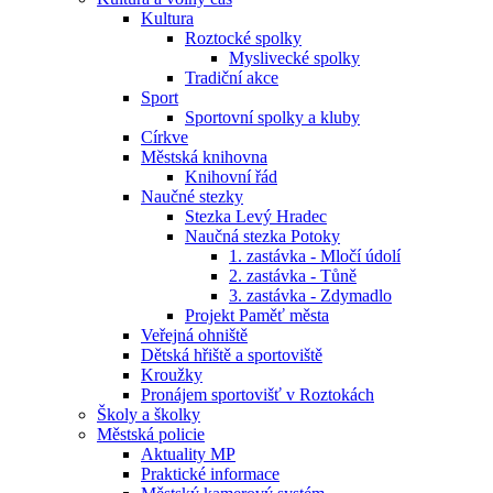
Kultura
Roztocké spolky
Myslivecké spolky
Tradiční akce
Sport
Sportovní spolky a kluby
Církve
Městská knihovna
Knihovní řád
Naučné stezky
Stezka Levý Hradec
Naučná stezka Potoky
1. zastávka - Mločí údolí
2. zastávka - Tůně
3. zastávka - Zdymadlo
Projekt Paměť města
Veřejná ohniště
Dětská hřiště a sportoviště
Kroužky
Pronájem sportovišť v Roztokách
Školy a školky
Městská policie
Aktuality MP
Praktické informace