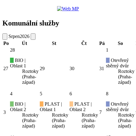
Komunální služby
Srpen
2026
Po
Út
St
Čt
Pá
So
28
1
BIO |
Otevřený
Oblast 1
sběrný dvůr
27
29
30
31
Roztoky
Roztoky
(Praha-
(Praha-
západ)
západ)
4
5
6
8
BIO |
PLAST |
PLAST |
Otevřený
Oblast 2
Oblast 1
Oblast 2
sběrný dvůr
3
7
Roztoky
Roztoky
Roztoky
Roztoky
(Praha-
(Praha-
(Praha-
(Praha-
západ)
západ)
západ)
západ)