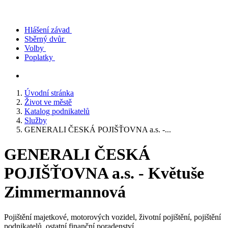
Hlášení závad
Sběrný dvůr
Volby
Poplatky
Úvodní stránka
Život ve městě
Katalog podnikatelů
Služby
GENERALI ČESKÁ POJIŠŤOVNA a.s. -...
GENERALI ČESKÁ
POJIŠŤOVNA a.s. - Květuše
Zimmermannová
Pojištění majetkové, motorových vozidel, životní pojištění, pojištění
podnikatelů, ostatní finanční poradenství