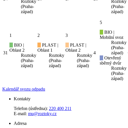
Roztoky
Roztoky
(Praha-
(Praha-
západ)
západ)
5
BIO |
1
2
3
Mobilní svoz
Roztoky
BIO |
PLAST |
PLAST |
(Praha-
Oblast 2
Oblast 1
Oblast 2
31
4
západ)
Roztoky
Roztoky
Roztoky
Otevřený
(Praha-
(Praha-
(Praha-
sběrný dvůr
západ)
západ)
západ)
Roztoky
(Praha-
západ)
Kalendář svozu odpadu
Kontakty
Telefon (ústředna):
220 400 211
E-mail:
mu@roztoky.cz
Adresa