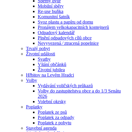
Sběrný dvůr
Mobilní sběry
Re-use buňka
Komunitní šatník
Svoz plastu a papíru od domu
Pronájem velkokapacitních kontejnerů
Odpadový kalendář
Plnění odpadových cílů obce
Nevyvezená ⁄ ztracená popelnice
Trvalý pobyt
Životní události
Svatby
Vítání občánků
Životní jubilea
Hřbitov na Levém Hradci
Volby
Vydávání voličských průkazů
Volby do zastupitelstva obce a do 1/3 Senátu
2026
Volební okrsky
Poplatky
Poplatek ze psů
Poplatek za odpady
Poplatek z pobytu
Stavební agenda