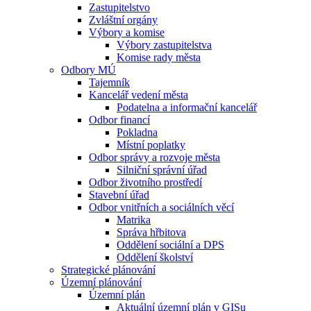
Zastupitelstvo
Zvláštní orgány
Výbory a komise
Výbory zastupitelstva
Komise rady města
Odbory MÚ
Tajemník
Kancelář vedení města
Podatelna a informační kancelář
Odbor financí
Pokladna
Místní poplatky
Odbor správy a rozvoje města
Silniční správní úřad
Odbor životního prostředí
Stavební úřad
Odbor vnitřních a sociálních věcí
Matrika
Správa hřbitova
Oddělení sociální a DPS
Oddělení školství
Strategické plánování
Územní plánování
Územní plán
Aktuální územní plán v GISu