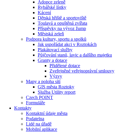
Adopce zeleně
Rybářské lístky
Kácení
Dětská hřiště a sportoviště
Toulavá a opuštěná zvířata
Příspěvky na vývoz žump
Městská zeleň
Podpora kultury, sportu a spolků
Jak uspořádat akci v Roztokách
Plakátovací služby
Půjčování stanů, lavic a dalšího majetku
Granty a dotace
Přidělené dotace
Zveřejněné veřejnoprávní smlouvy
Výzvy
Mapy a poloha sítí
GIS města Roztoky
Služba Utility report
Czech POINT
Formuláře
Kontakty
Kontaktní údaje města
Podatelna
Lidé na úřadě
Mobilní aplikace