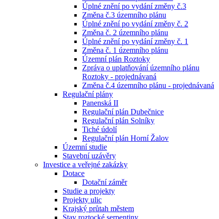
Úplné znění po vydání změny č.3
Změna č.3 územního plánu
Úplné znění po vydání změny č. 2
Změna č. 2 územního plánu
Úplné znění po vydání změny č. 1
Změna č. 1 územního plánu
Územní plán Roztoky
Zpráva o uplatňování územního plánu
Roztoky - projednávaná
Změna č.4 územního plánu - projednávaná
Regulační plány
Panenská II
Regulační plán Dubečnice
Regulační plán Solníky
Tiché údolí
Regulační plán Horní Žalov
Územní studie
Stavební uzávěry
Investice a veřejné zakázky
Dotace
Dotační záměr
Studie a projekty
Projekty ulic
Krajský průtah městem
Stav roztocké serpentiny