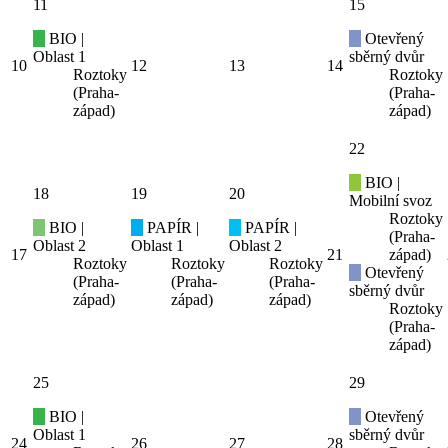
11
15
BIO |
Otevřený
Oblast 1
sběrný dvůr
10
12
13
14
Roztoky
Roztoky
(Praha-
(Praha-
západ)
západ)
22
BIO |
18
19
20
Mobilní svoz
Roztoky
BIO |
PAPÍR |
PAPÍR |
(Praha-
Oblast 2
Oblast 1
Oblast 2
17
21
západ)
Roztoky
Roztoky
Roztoky
Otevřený
(Praha-
(Praha-
(Praha-
sběrný dvůr
západ)
západ)
západ)
Roztoky
(Praha-
západ)
25
29
BIO |
Otevřený
Oblast 1
sběrný dvůr
24
26
27
28