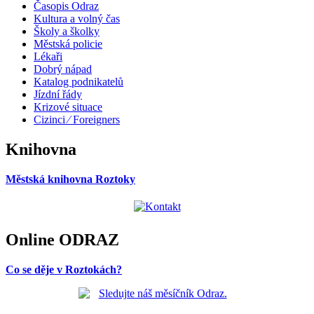
Časopis Odraz
Kultura a volný čas
Školy a školky
Městská policie
Lékaři
Dobrý nápad
Katalog podnikatelů
Jízdní řády
Krizové situace
Cizinci ⁄ Foreigners
Knihovna
Městská knihovna Roztoky
Online ODRAZ
Co se děje v Roztokách?