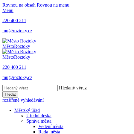
Rovnou na obsah
Rovnou na menu
Menu
220 400 211
mu@roztoky.cz
Město
Roztoky
Město
Roztoky
220 400 211
mu@roztoky.cz
Hledaný výraz
Hledat
rozšířené vyhledávání
Městský úřad
Úřední deska
Správa města
Vedení města
Rada města