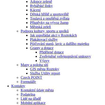
Adopce zeleně
Rybářské lístky
Kácení
Dětská hřiště a sportoviště
Toulavá a opuštěná zvířata
Příspěvky na vývoz žump
Městská zeleň
Podpora kultury, sportu a spolků
Jak uspořádat akci v Roztokách
Plakátovací služby
Půjčování stanů, lavic a dalšího majetku
Granty a dotace
Přidělené dotace
Zveřejněné veřejnoprávní smlouvy
Výzvy
Mapy a poloha sítí
GIS města Roztoky
Služba Utility report
Czech POINT
Formuláře
Kontakty
Kontaktní údaje města
Podatelna
Lidé na úřadě
Mobilní aplikace