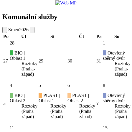
Komunální služby
Srpen
2026
Po
Út
St
Čt
Pá
So
28
1
BIO |
Otevřený
Oblast 1
sběrný dvůr
27
29
30
31
Roztoky
Roztoky
(Praha-
(Praha-
západ)
západ)
4
5
6
8
BIO |
PLAST |
PLAST |
Otevřený
Oblast 2
Oblast 1
Oblast 2
sběrný dvůr
3
7
Roztoky
Roztoky
Roztoky
Roztoky
(Praha-
(Praha-
(Praha-
(Praha-
západ)
západ)
západ)
západ)
11
15