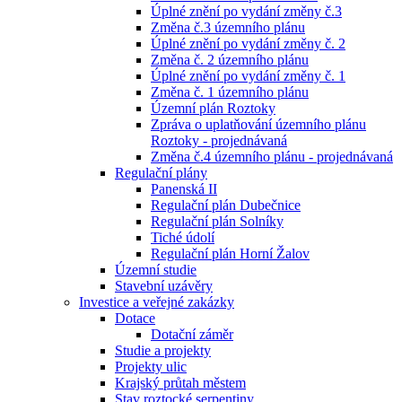
Úplné znění po vydání změny č.3
Změna č.3 územního plánu
Úplné znění po vydání změny č. 2
Změna č. 2 územního plánu
Úplné znění po vydání změny č. 1
Změna č. 1 územního plánu
Územní plán Roztoky
Zpráva o uplatňování územního plánu
Roztoky - projednávaná
Změna č.4 územního plánu - projednávaná
Regulační plány
Panenská II
Regulační plán Dubečnice
Regulační plán Solníky
Tiché údolí
Regulační plán Horní Žalov
Územní studie
Stavební uzávěry
Investice a veřejné zakázky
Dotace
Dotační záměr
Studie a projekty
Projekty ulic
Krajský průtah městem
Stav roztocké serpentiny