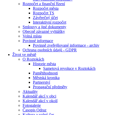
Rozpočet a finanční řízení
Rozpočet města
Rozpočet TS
Závěrečný účet
Interaktivní rozpočet
Smlouvy a jiné dokumenty
Obecně závazné vyhlášky
Volná místa
Povinné informace
Povinně zveřejňované informace - archiv
Ochrana osobních údajů - GDPR
Život ve městě
O Roztokách
Historie města
Sametová revoluce v Roztokách
Pamětihodnosti
Městská kronika
Partnerství
Propagační předměty
Aktuality
Kalendář akcí v obci
Kalendář akcí v okolí
Fotogalerie
Časopis Odraz
Kultura a volný čas