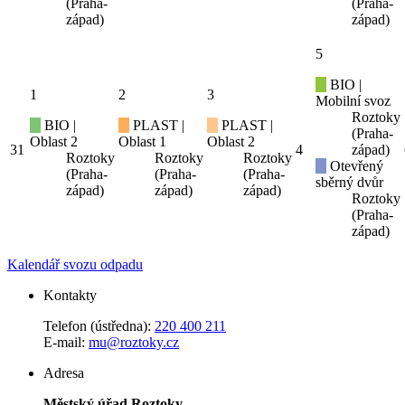
(Praha-
(Praha-
západ)
západ)
5
BIO |
1
2
3
Mobilní svoz
Roztoky
BIO |
PLAST |
PLAST |
(Praha-
Oblast 2
Oblast 1
Oblast 2
31
4
západ)
Roztoky
Roztoky
Roztoky
Otevřený
(Praha-
(Praha-
(Praha-
sběrný dvůr
západ)
západ)
západ)
Roztoky
(Praha-
západ)
Kalendář svozu odpadu
Kontakty
Telefon (ústředna):
220 400 211
E-mail:
mu@roztoky.cz
Adresa
Městský úřad Roztoky