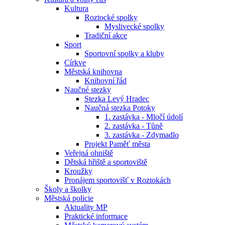
Kultura
Roztocké spolky
Myslivecké spolky
Tradiční akce
Sport
Sportovní spolky a kluby
Církve
Městská knihovna
Knihovní řád
Naučné stezky
Stezka Levý Hradec
Naučná stezka Potoky
1. zastávka - Mločí údolí
2. zastávka - Tůně
3. zastávka - Zdymadlo
Projekt Paměť města
Veřejná ohniště
Dětská hřiště a sportoviště
Kroužky
Pronájem sportovišť v Roztokách
Školy a školky
Městská policie
Aktuality MP
Praktické informace