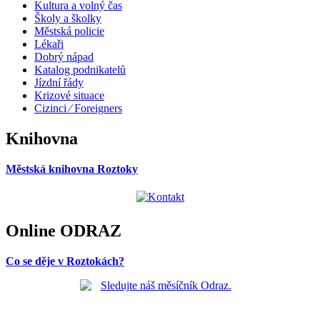
Kultura a volný čas
Školy a školky
Městská policie
Lékaři
Dobrý nápad
Katalog podnikatelů
Jízdní řády
Krizové situace
Cizinci ⁄ Foreigners
Knihovna
Městská knihovna Roztoky
Online ODRAZ
Co se děje v Roztokách?