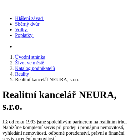
Hlášení závad
Sběrný dvůr
Volby
Poplatky
Úvodní stránka
Život ve městě
Katalog podnikatelů
Reality
Realitní kancelář NEURA, s.r.o.
Realitní kancelář NEURA,
s.r.o.
Již od roku 1993 jsme spolehlivým partnerem na realitním trhu.
Nabízíme kompletní servis při prodeji i pronájmu nemovitostí,
vyhledání nemovitosti, odborné poradenství, právní a finanční
servis, ocenění nemovitostí.