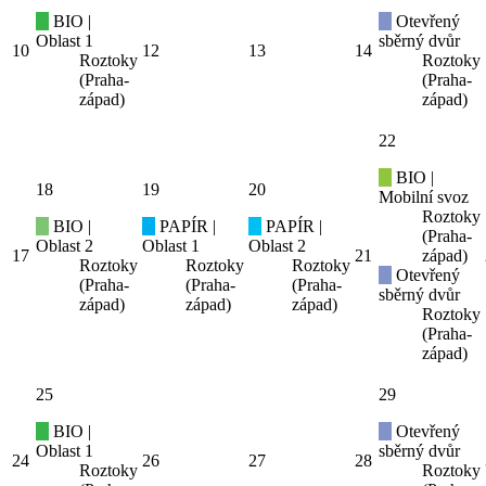
BIO |
Otevřený
Oblast 1
sběrný dvůr
10
12
13
14
Roztoky
Roztoky
(Praha-
(Praha-
západ)
západ)
22
BIO |
18
19
20
Mobilní svoz
Roztoky
BIO |
PAPÍR |
PAPÍR |
(Praha-
Oblast 2
Oblast 1
Oblast 2
17
21
západ)
Roztoky
Roztoky
Roztoky
Otevřený
(Praha-
(Praha-
(Praha-
sběrný dvůr
západ)
západ)
západ)
Roztoky
(Praha-
západ)
25
29
BIO |
Otevřený
Oblast 1
sběrný dvůr
24
26
27
28
Roztoky
Roztoky