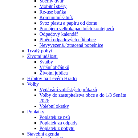
Sběrný dvůr
Mobilní sběry
Re-use buňka
Komunitní šatník
Svoz plastu a papíru od domu
Pronájem velkokapacitních kontejnerů
Odpadový kalendář
Plnění odpadových cílů obce
Nevyvezená ⁄ ztracená popelnice
Trvalý pobyt
Životní události
Svatby
Vítání občánků
Životní jubilea
Hřbitov na Levém Hradci
Volby
Vydávání voličských průkazů
Volby do zastupitelstva obce a do 1/3 Senátu
2026
Volební okrsky
Poplatky
Poplatek ze psů
Poplatek za odpady
Poplatek z pobytu
Stavební agenda