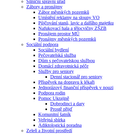
Silniční správní úřad
Zábory a pronájmy
Zábor městských pozemků
Umístění reklamy na sloupy VO
Půjčování stanů, lavic a dalšího majetku
Nafukovací hala a tělocvičny ZŠZB
Pronájem prostor MÚ
Pronájmy městských pozemků
Sociální podpora
Sociální bydlení
Pečovatelská služba
Dům s pečovatelskou službou
Domácí zdravotnická péče
Služby pro seniory
Denní stacionář pro seniory
Příspěvek na dopravu k lékaři
Jednorázový finanční příspěvek v nouzi
Podpora rodin
Pomoc Ukrajině
Dobrodinci a dary
Prostě přijď
Komunitní šatník
Veřejná sbírka
Adiktologická poradna
Zeleň a životní prostředí