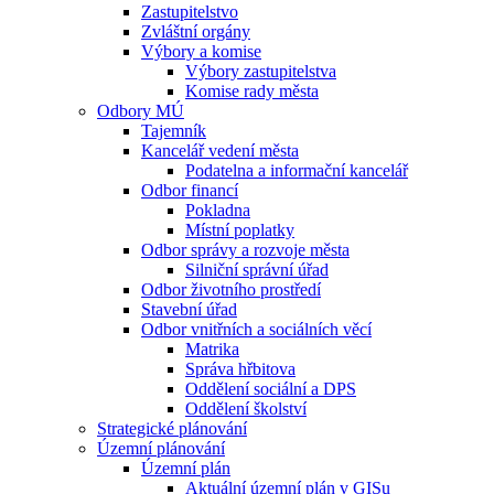
Zastupitelstvo
Zvláštní orgány
Výbory a komise
Výbory zastupitelstva
Komise rady města
Odbory MÚ
Tajemník
Kancelář vedení města
Podatelna a informační kancelář
Odbor financí
Pokladna
Místní poplatky
Odbor správy a rozvoje města
Silniční správní úřad
Odbor životního prostředí
Stavební úřad
Odbor vnitřních a sociálních věcí
Matrika
Správa hřbitova
Oddělení sociální a DPS
Oddělení školství
Strategické plánování
Územní plánování
Územní plán
Aktuální územní plán v GISu