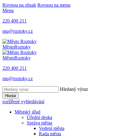
Rovnou na obsah
Rovnou na menu
Menu
220 400 211
mu@roztoky.cz
Město
Roztoky
Město
Roztoky
220 400 211
mu@roztoky.cz
Hledaný výraz
Hledat
rozšířené vyhledávání
Městský úřad
Úřední deska
Správa města
Vedení města
Rada města