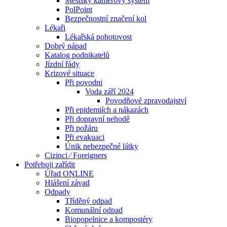
Městský kamerový systém
PolPoint
Bezpečnostní značení kol
Lékaři
Lékařská pohotovost
Dobrý nápad
Katalog podnikatelů
Jízdní řády
Krizové situace
Při povodni
Voda září 2024
Povodňové zpravodajství
Při epidemiích a nákazách
Při dopravní nehodě
Při požáru
Při evakuaci
Únik nebezpečné látky
Cizinci ⁄ Foreigners
Potřebuji zařídit
Úřad ONLINE
Hlášení závad
Odpady
Tříděný odpad
Komunální odpad
Biopopelnice a kompostéry