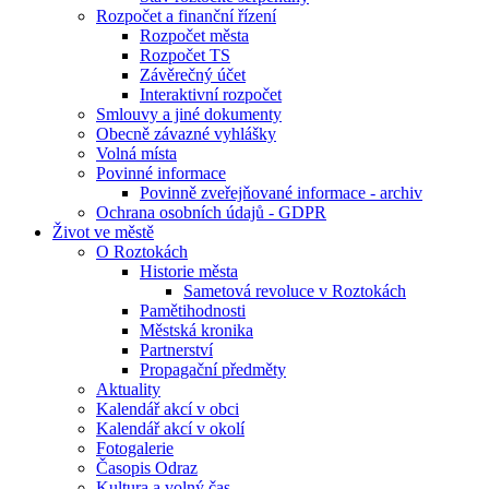
Rozpočet a finanční řízení
Rozpočet města
Rozpočet TS
Závěrečný účet
Interaktivní rozpočet
Smlouvy a jiné dokumenty
Obecně závazné vyhlášky
Volná místa
Povinné informace
Povinně zveřejňované informace - archiv
Ochrana osobních údajů - GDPR
Život ve městě
O Roztokách
Historie města
Sametová revoluce v Roztokách
Pamětihodnosti
Městská kronika
Partnerství
Propagační předměty
Aktuality
Kalendář akcí v obci
Kalendář akcí v okolí
Fotogalerie
Časopis Odraz
Kultura a volný čas