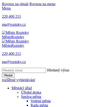
Rovnou na obsah
Rovnou na menu
Menu
220 400 211
mu@roztoky.cz
Město
Roztoky
Město
Roztoky
220 400 211
mu@roztoky.cz
Hledaný výraz
Hledat
rozšířené vyhledávání
Městský úřad
Úřední deska
Správa města
Vedení města
Rada města