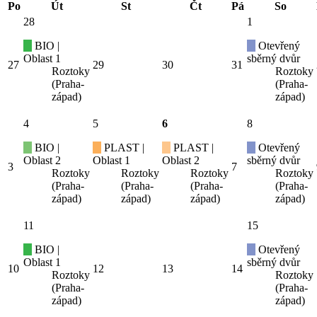
Po
Út
St
Čt
Pá
So
28
1
BIO |
Otevřený
Oblast 1
sběrný dvůr
27
29
30
31
Roztoky
Roztoky
(Praha-
(Praha-
západ)
západ)
4
5
6
8
BIO |
PLAST |
PLAST |
Otevřený
Oblast 2
Oblast 1
Oblast 2
sběrný dvůr
3
7
Roztoky
Roztoky
Roztoky
Roztoky
(Praha-
(Praha-
(Praha-
(Praha-
západ)
západ)
západ)
západ)
11
15
BIO |
Otevřený
Oblast 1
sběrný dvůr
10
12
13
14
Roztoky
Roztoky
(Praha-
(Praha-
západ)
západ)