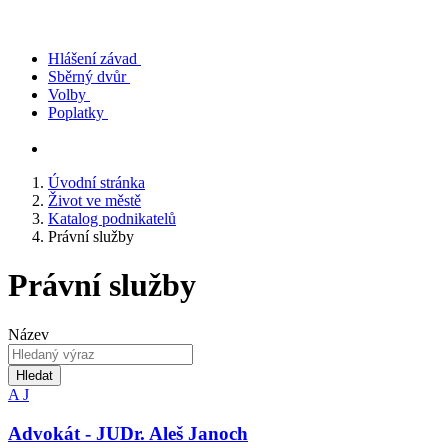
Hlášení závad
Sběrný dvůr
Volby
Poplatky
Úvodní stránka
Život ve městě
Katalog podnikatelů
Právní služby
Právní služby
Název
Hledat
A
J
Advokát - JUDr. Aleš Janoch