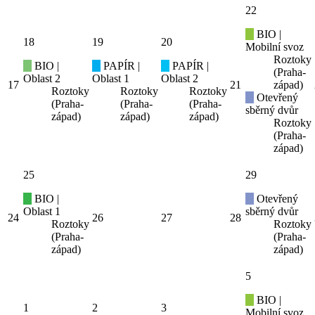
22
BIO |
18
19
20
Mobilní svoz
Roztoky
BIO |
PAPÍR |
PAPÍR |
(Praha-
Oblast 2
Oblast 1
Oblast 2
17
21
západ)
Roztoky
Roztoky
Roztoky
Otevřený
(Praha-
(Praha-
(Praha-
sběrný dvůr
západ)
západ)
západ)
Roztoky
(Praha-
západ)
25
29
BIO |
Otevřený
Oblast 1
sběrný dvůr
24
26
27
28
Roztoky
Roztoky
(Praha-
(Praha-
západ)
západ)
5
BIO |
1
2
3
Mobilní svoz