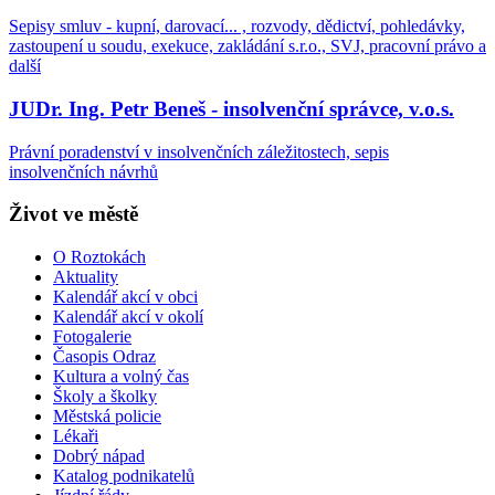
Sepisy smluv - kupní, darovací... , rozvody, dědictví, pohledávky,
zastoupení u soudu, exekuce, zakládání s.r.o., SVJ, pracovní právo a
další
JUDr. Ing. Petr Beneš - insolvenční správce, v.o.s.
Právní poradenství v insolvenčních záležitostech, sepis
insolvenčních návrhů
Život ve městě
O Roztokách
Aktuality
Kalendář akcí v obci
Kalendář akcí v okolí
Fotogalerie
Časopis Odraz
Kultura a volný čas
Školy a školky
Městská policie
Lékaři
Dobrý nápad
Katalog podnikatelů