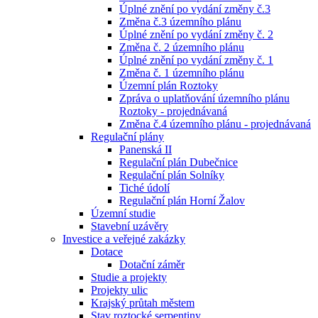
Úplné znění po vydání změny č.3
Změna č.3 územního plánu
Úplné znění po vydání změny č. 2
Změna č. 2 územního plánu
Úplné znění po vydání změny č. 1
Změna č. 1 územního plánu
Územní plán Roztoky
Zpráva o uplatňování územního plánu
Roztoky - projednávaná
Změna č.4 územního plánu - projednávaná
Regulační plány
Panenská II
Regulační plán Dubečnice
Regulační plán Solníky
Tiché údolí
Regulační plán Horní Žalov
Územní studie
Stavební uzávěry
Investice a veřejné zakázky
Dotace
Dotační záměr
Studie a projekty
Projekty ulic
Krajský průtah městem
Stav roztocké serpentiny