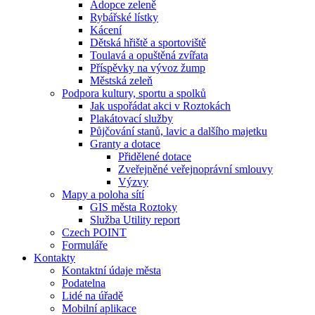
Adopce zeleně
Rybářské lístky
Kácení
Dětská hřiště a sportoviště
Toulavá a opuštěná zvířata
Příspěvky na vývoz žump
Městská zeleň
Podpora kultury, sportu a spolků
Jak uspořádat akci v Roztokách
Plakátovací služby
Půjčování stanů, lavic a dalšího majetku
Granty a dotace
Přidělené dotace
Zveřejněné veřejnoprávní smlouvy
Výzvy
Mapy a poloha sítí
GIS města Roztoky
Služba Utility report
Czech POINT
Formuláře
Kontakty
Kontaktní údaje města
Podatelna
Lidé na úřadě
Mobilní aplikace