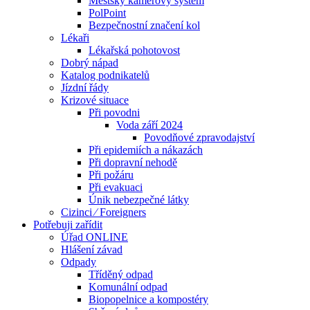
Městský kamerový systém
PolPoint
Bezpečnostní značení kol
Lékaři
Lékařská pohotovost
Dobrý nápad
Katalog podnikatelů
Jízdní řády
Krizové situace
Při povodni
Voda září 2024
Povodňové zpravodajství
Při epidemiích a nákazách
Při dopravní nehodě
Při požáru
Při evakuaci
Únik nebezpečné látky
Cizinci ⁄ Foreigners
Potřebuji zařídit
Úřad ONLINE
Hlášení závad
Odpady
Tříděný odpad
Komunální odpad
Biopopelnice a kompostéry