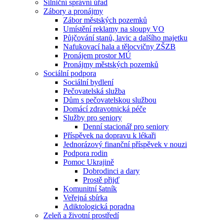
Silniční správní úřad
Zábory a pronájmy
Zábor městských pozemků
Umístění reklamy na sloupy VO
Půjčování stanů, lavic a dalšího majetku
Nafukovací hala a tělocvičny ZŠZB
Pronájem prostor MÚ
Pronájmy městských pozemků
Sociální podpora
Sociální bydlení
Pečovatelská služba
Dům s pečovatelskou službou
Domácí zdravotnická péče
Služby pro seniory
Denní stacionář pro seniory
Příspěvek na dopravu k lékaři
Jednorázový finanční příspěvek v nouzi
Podpora rodin
Pomoc Ukrajině
Dobrodinci a dary
Prostě přijď
Komunitní šatník
Veřejná sbírka
Adiktologická poradna
Zeleň a životní prostředí