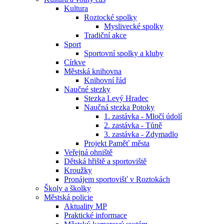
Kultura
Roztocké spolky
Myslivecké spolky
Tradiční akce
Sport
Sportovní spolky a kluby
Církve
Městská knihovna
Knihovní řád
Naučné stezky
Stezka Levý Hradec
Naučná stezka Potoky
1. zastávka - Mločí údolí
2. zastávka - Tůně
3. zastávka - Zdymadlo
Projekt Paměť města
Veřejná ohniště
Dětská hřiště a sportoviště
Kroužky
Pronájem sportovišť v Roztokách
Školy a školky
Městská policie
Aktuality MP
Praktické informace