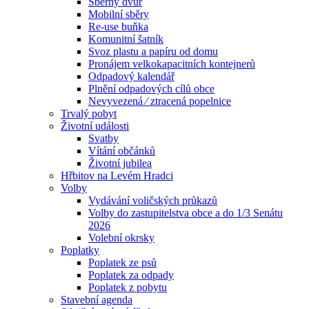
Sběrný dvůr
Mobilní sběry
Re-use buňka
Komunitní šatník
Svoz plastu a papíru od domu
Pronájem velkokapacitních kontejnerů
Odpadový kalendář
Plnění odpadových cílů obce
Nevyvezená ⁄ ztracená popelnice
Trvalý pobyt
Životní události
Svatby
Vítání občánků
Životní jubilea
Hřbitov na Levém Hradci
Volby
Vydávání voličských průkazů
Volby do zastupitelstva obce a do 1/3 Senátu
2026
Volební okrsky
Poplatky
Poplatek ze psů
Poplatek za odpady
Poplatek z pobytu
Stavební agenda