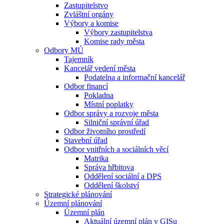
Zastupitelstvo
Zvláštní orgány
Výbory a komise
Výbory zastupitelstva
Komise rady města
Odbory MÚ
Tajemník
Kancelář vedení města
Podatelna a informační kancelář
Odbor financí
Pokladna
Místní poplatky
Odbor správy a rozvoje města
Silniční správní úřad
Odbor životního prostředí
Stavební úřad
Odbor vnitřních a sociálních věcí
Matrika
Správa hřbitova
Oddělení sociální a DPS
Oddělení školství
Strategické plánování
Územní plánování
Územní plán
Aktuální územní plán v GISu