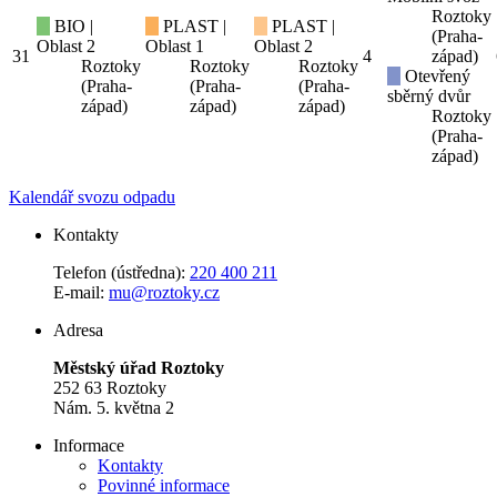
Roztoky
BIO |
PLAST |
PLAST |
(Praha-
Oblast 2
Oblast 1
Oblast 2
31
4
západ)
Roztoky
Roztoky
Roztoky
Otevřený
(Praha-
(Praha-
(Praha-
sběrný dvůr
západ)
západ)
západ)
Roztoky
(Praha-
západ)
Kalendář svozu odpadu
Kontakty
Telefon (ústředna):
220 400 211
E-mail:
mu@roztoky.cz
Adresa
Městský úřad Roztoky
252 63 Roztoky
Nám. 5. května 2
Informace
Kontakty
Povinné informace