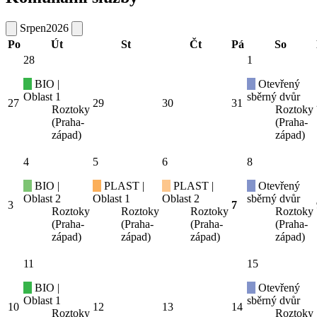
Srpen
2026
Po
Út
St
Čt
Pá
So
28
1
BIO |
Otevřený
Oblast 1
sběrný dvůr
27
29
30
31
Roztoky
Roztoky
(Praha-
(Praha-
západ)
západ)
4
5
6
8
BIO |
PLAST |
PLAST |
Otevřený
Oblast 2
Oblast 1
Oblast 2
sběrný dvůr
3
7
Roztoky
Roztoky
Roztoky
Roztoky
(Praha-
(Praha-
(Praha-
(Praha-
západ)
západ)
západ)
západ)
11
15
BIO |
Otevřený
Oblast 1
sběrný dvůr
10
12
13
14
Roztoky
Roztoky