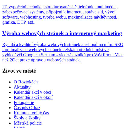
IT, výpočetní technika, strukturované sítě, telefonie, multimédia,
zabezpečovací systémy, připojení k internetu, správa sítí, vývoj
software, webhosting, tvorba webu, maximalizace návštěvnosti,
grafika, DTP, atd...
Výroba webových stránek a internetový marketing
Rychlá a kvalitní výroba webových stránek a eshopů na míru. SEO
- optimalizace webových stránek - získání předních míst ve
vyhledávči Google a Seznam - více zákazníků pro Vaší firmu. Více
než 20let praxe úpravou webových stránek.
Život ve městě
O Roztokách
Aktuality
Kalendář akcí v obci
Kalendář akcí v okolí
Fotogalerie
Časopis Odraz
Kultura a volný čas
Školy a školky
Městská policie