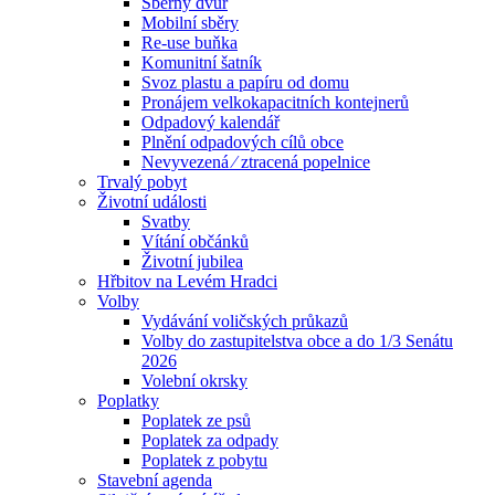
Sběrný dvůr
Mobilní sběry
Re-use buňka
Komunitní šatník
Svoz plastu a papíru od domu
Pronájem velkokapacitních kontejnerů
Odpadový kalendář
Plnění odpadových cílů obce
Nevyvezená ⁄ ztracená popelnice
Trvalý pobyt
Životní události
Svatby
Vítání občánků
Životní jubilea
Hřbitov na Levém Hradci
Volby
Vydávání voličských průkazů
Volby do zastupitelstva obce a do 1/3 Senátu
2026
Volební okrsky
Poplatky
Poplatek ze psů
Poplatek za odpady
Poplatek z pobytu
Stavební agenda