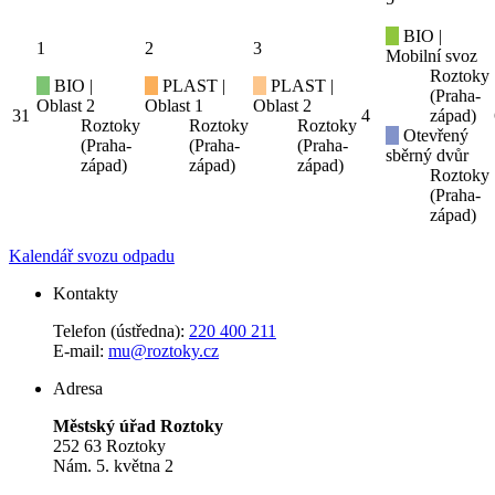
BIO |
1
2
3
Mobilní svoz
Roztoky
BIO |
PLAST |
PLAST |
(Praha-
Oblast 2
Oblast 1
Oblast 2
31
4
západ)
Roztoky
Roztoky
Roztoky
Otevřený
(Praha-
(Praha-
(Praha-
sběrný dvůr
západ)
západ)
západ)
Roztoky
(Praha-
západ)
Kalendář svozu odpadu
Kontakty
Telefon (ústředna):
220 400 211
E-mail:
mu@roztoky.cz
Adresa
Městský úřad Roztoky
252 63 Roztoky
Nám. 5. května 2