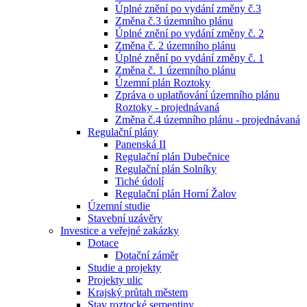
Úplné znění po vydání změny č.3
Změna č.3 územního plánu
Úplné znění po vydání změny č. 2
Změna č. 2 územního plánu
Úplné znění po vydání změny č. 1
Změna č. 1 územního plánu
Územní plán Roztoky
Zpráva o uplatňování územního plánu
Roztoky - projednávaná
Změna č.4 územního plánu - projednávaná
Regulační plány
Panenská II
Regulační plán Dubečnice
Regulační plán Solníky
Tiché údolí
Regulační plán Horní Žalov
Územní studie
Stavební uzávěry
Investice a veřejné zakázky
Dotace
Dotační záměr
Studie a projekty
Projekty ulic
Krajský průtah městem
Stav roztocké serpentiny