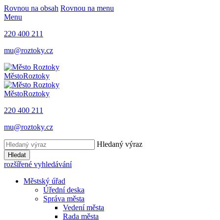
Rovnou na obsah
Rovnou na menu
Menu
220 400 211
mu@roztoky.cz
Město
Roztoky
Město
Roztoky
220 400 211
mu@roztoky.cz
Hledaný výraz
Hledat
rozšířené vyhledávání
Městský úřad
Úřední deska
Správa města
Vedení města
Rada města