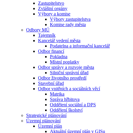
Zastupitelstvo
Zvláštní orgány
Výbory a komise
Výbory zastupitelstva
Komise rady města
Odbory MÚ
Tajemník
Kancelář vedení města
Podatelna a informační kancelář
Odbor financí
Pokladna
Místní poplatky
Odbor správy a rozvoje města
Silniční správní úřad
Odbor životního prostředí
Stavební úřad
Odbor vnitřních a sociálních věcí
Matrika
Správa hřbitova
Oddělení sociální a DPS
Oddělení školství
Strategické plánování
Územní plánování
Územní plán
Aktuální územní plán v GISu