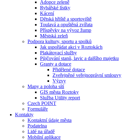
Adopce zeleně
Rybářské lístky
Kácení
Dětská hřiště a sportoviště
Toulavá a opuštěná zvířata
Příspěvky na vývoz žump
Městská zeleň
Podpora kultury, sportu a spolků
Jak uspořádat akci v Roztokách
Plakátovací služby
Půjčování stanů, lavic a dalšího majetku
Granty a dotace
Přidělené dotace
Zveřejněné veřejnoprávní smlouvy
Výzvy
Mapy a poloha sítí
GIS města Roztoky
Služba Utility report
Czech POINT
Formuláře
Kontakty
Kontaktní údaje města
Podatelna
Lidé na úřadě
Mobilní aplikace