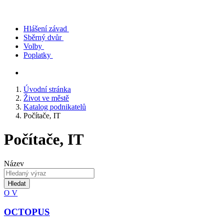
Hlášení závad
Sběrný dvůr
Volby
Poplatky
Úvodní stránka
Život ve městě
Katalog podnikatelů
Počítače, IT
Počítače, IT
Název
Hledat
O
V
OCTOPUS