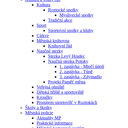
Kultura
Roztocké spolky
Myslivecké spolky
Tradiční akce
Sport
Sportovní spolky a kluby
Církve
Městská knihovna
Knihovní řád
Naučné stezky
Stezka Levý Hradec
Naučná stezka Potoky
1. zastávka - Mločí údolí
2. zastávka - Tůně
3. zastávka - Zdymadlo
Projekt Paměť města
Veřejná ohniště
Dětská hřiště a sportoviště
Kroužky
Pronájem sportovišť v Roztokách
Školy a školky
Městská policie
Aktuality MP
Praktické informace