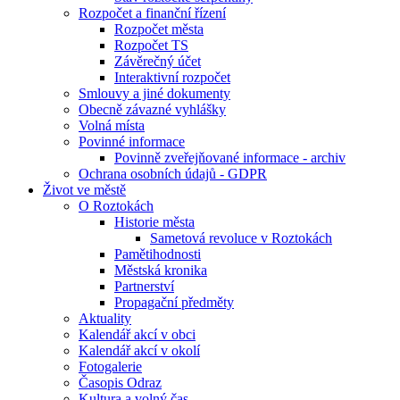
Rozpočet a finanční řízení
Rozpočet města
Rozpočet TS
Závěrečný účet
Interaktivní rozpočet
Smlouvy a jiné dokumenty
Obecně závazné vyhlášky
Volná místa
Povinné informace
Povinně zveřejňované informace - archiv
Ochrana osobních údajů - GDPR
Život ve městě
O Roztokách
Historie města
Sametová revoluce v Roztokách
Pamětihodnosti
Městská kronika
Partnerství
Propagační předměty
Aktuality
Kalendář akcí v obci
Kalendář akcí v okolí
Fotogalerie
Časopis Odraz
Kultura a volný čas