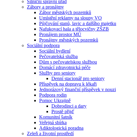
Silniční správní úřad
Zábory a pronájmy
Zábor městských pozemků
Umístění reklamy na sloupy VO
Půjčování stanů, lavic a dalšího majetku
Nafukovací hala a tělocvičny ZŠZB
Pronájem prostor MÚ
Pronájmy městských pozemků
Sociální podpora
Sociální bydlení
Pečovatelská služba
Dům s pečovatelskou službou
Domácí zdravotnická péče
Služby pro seniory
Denní stacionář pro seniory
Příspěvek na dopravu k lékaři
Jednorázový finanční příspěvek v nouzi
Podpora rodin
Pomoc Ukrajině
Dobrodinci a dary
Prostě přijď
Komunitní šatník
Veřejná sbírka
Adiktologická poradna
Zeleň a životní prostředí