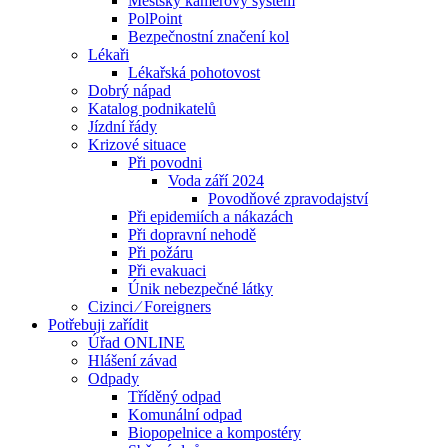
Městský kamerový systém
PolPoint
Bezpečnostní značení kol
Lékaři
Lékařská pohotovost
Dobrý nápad
Katalog podnikatelů
Jízdní řády
Krizové situace
Při povodni
Voda září 2024
Povodňové zpravodajství
Při epidemiích a nákazách
Při dopravní nehodě
Při požáru
Při evakuaci
Únik nebezpečné látky
Cizinci ⁄ Foreigners
Potřebuji zařídit
Úřad ONLINE
Hlášení závad
Odpady
Tříděný odpad
Komunální odpad
Biopopelnice a kompostéry