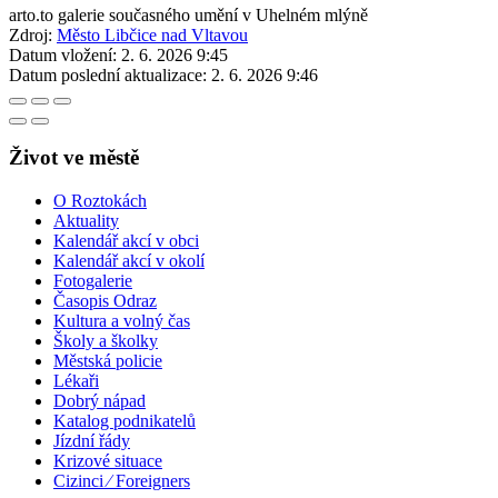
arto.to galerie současného umění v Uhelném mlýně
Zdroj:
Město Libčice nad Vltavou
Datum vložení:
2. 6. 2026 9:45
Datum poslední aktualizace:
2. 6. 2026 9:46
Život ve městě
O Roztokách
Aktuality
Kalendář akcí v obci
Kalendář akcí v okolí
Fotogalerie
Časopis Odraz
Kultura a volný čas
Školy a školky
Městská policie
Lékaři
Dobrý nápad
Katalog podnikatelů
Jízdní řády
Krizové situace
Cizinci ⁄ Foreigners