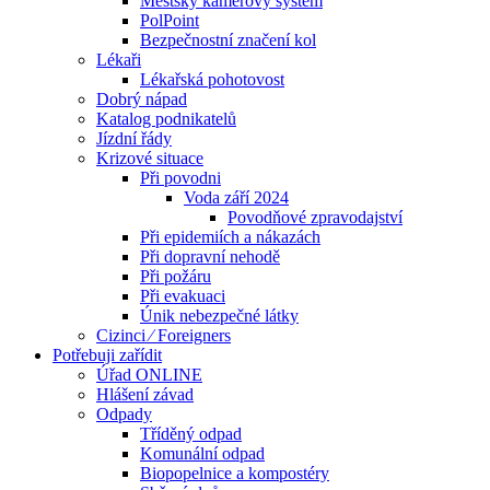
Městský kamerový systém
PolPoint
Bezpečnostní značení kol
Lékaři
Lékařská pohotovost
Dobrý nápad
Katalog podnikatelů
Jízdní řády
Krizové situace
Při povodni
Voda září 2024
Povodňové zpravodajství
Při epidemiích a nákazách
Při dopravní nehodě
Při požáru
Při evakuaci
Únik nebezpečné látky
Cizinci ⁄ Foreigners
Potřebuji zařídit
Úřad ONLINE
Hlášení závad
Odpady
Tříděný odpad
Komunální odpad
Biopopelnice a kompostéry