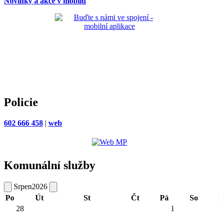
Novinky a akce v mobilu
Policie
602 666 458
|
web
Komunální služby
Srpen
2026
Po
Út
St
Čt
Pá
So
28
1