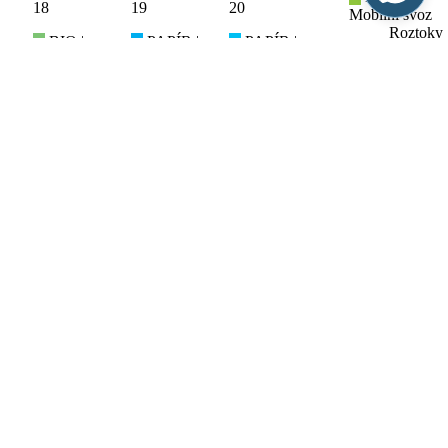
18
19
20
Mobilní svoz
Roztoky
BIO |
PAPÍR |
PAPÍR |
(Praha-
Oblast 2
Oblast 1
Oblast 2
17
21
západ)
Roztoky
Roztoky
Roztoky
Otevřený
(Praha-
(Praha-
(Praha-
sběrný dvůr
západ)
západ)
západ)
Roztoky
(Praha-
západ)
25
29
BIO |
Otevřený
Oblast 1
sběrný dvůr
24
26
27
28
Roztoky
Roztoky
(Praha-
(Praha-
západ)
západ)
5
BIO |
1
2
3
Mobilní svoz
Roztoky
BIO |
PLAST |
PLAST |
(Praha-
Oblast 2
Oblast 1
Oblast 2
31
4
západ)