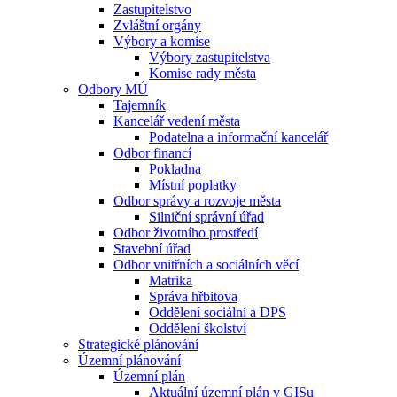
Zastupitelstvo
Zvláštní orgány
Výbory a komise
Výbory zastupitelstva
Komise rady města
Odbory MÚ
Tajemník
Kancelář vedení města
Podatelna a informační kancelář
Odbor financí
Pokladna
Místní poplatky
Odbor správy a rozvoje města
Silniční správní úřad
Odbor životního prostředí
Stavební úřad
Odbor vnitřních a sociálních věcí
Matrika
Správa hřbitova
Oddělení sociální a DPS
Oddělení školství
Strategické plánování
Územní plánování
Územní plán
Aktuální územní plán v GISu