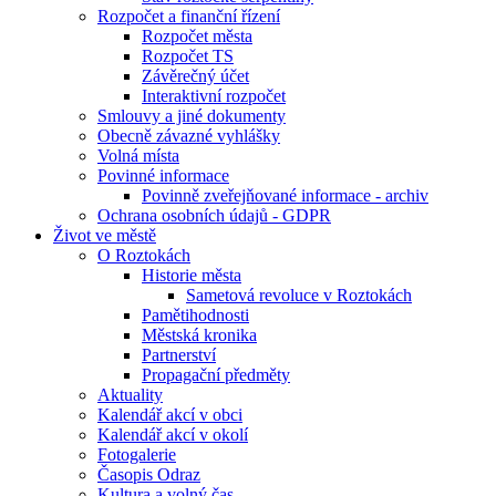
Rozpočet a finanční řízení
Rozpočet města
Rozpočet TS
Závěrečný účet
Interaktivní rozpočet
Smlouvy a jiné dokumenty
Obecně závazné vyhlášky
Volná místa
Povinné informace
Povinně zveřejňované informace - archiv
Ochrana osobních údajů - GDPR
Život ve městě
O Roztokách
Historie města
Sametová revoluce v Roztokách
Pamětihodnosti
Městská kronika
Partnerství
Propagační předměty
Aktuality
Kalendář akcí v obci
Kalendář akcí v okolí
Fotogalerie
Časopis Odraz
Kultura a volný čas