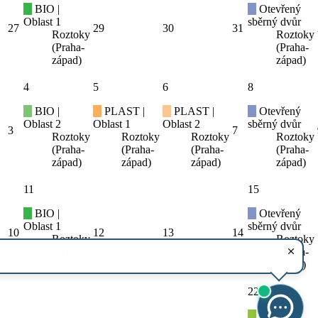
BIO |
Otevřený
Oblast 1
sběrný dvůr
27
29
30
31
Roztoky
Roztoky
(Praha-
(Praha-
západ)
západ)
4
5
6
8
BIO |
PLAST |
PLAST |
Otevřený
Oblast 2
Oblast 1
Oblast 2
sběrný dvůr
3
7
Roztoky
Roztoky
Roztoky
Roztoky
(Praha-
(Praha-
(Praha-
(Praha-
západ)
západ)
západ)
západ)
11
15
BIO |
Otevřený
Oblast 1
sběrný dvůr
10
12
13
14
Roztoky
Roztoky
(Praha-
(Praha-
západ)
západ)
22
BIO |