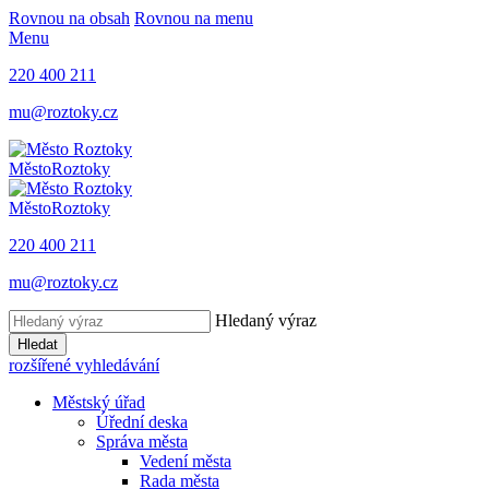
Rovnou na obsah
Rovnou na menu
Menu
220 400 211
mu@roztoky.cz
Město
Roztoky
Město
Roztoky
220 400 211
mu@roztoky.cz
Hledaný výraz
Hledat
rozšířené vyhledávání
Městský úřad
Úřední deska
Správa města
Vedení města
Rada města