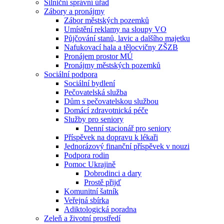
Silniční správní úřad
Zábory a pronájmy
Zábor městských pozemků
Umístění reklamy na sloupy VO
Půjčování stanů, lavic a dalšího majetku
Nafukovací hala a tělocvičny ZŠZB
Pronájem prostor MÚ
Pronájmy městských pozemků
Sociální podpora
Sociální bydlení
Pečovatelská služba
Dům s pečovatelskou službou
Domácí zdravotnická péče
Služby pro seniory
Denní stacionář pro seniory
Příspěvek na dopravu k lékaři
Jednorázový finanční příspěvek v nouzi
Podpora rodin
Pomoc Ukrajině
Dobrodinci a dary
Prostě přijď
Komunitní šatník
Veřejná sbírka
Adiktologická poradna
Zeleň a životní prostředí