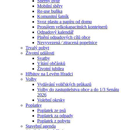
Sběrný dvůr
Mobilní sběry
Re-use buňka
Komunitní šatník
Svoz plastu a papíru od domu
Pronájem velkokapacitních kontejnerů
Odpadový kalendář
Plnění odpadových cílů obce
Nevyvezená ⁄ ztracená popelnice
Trvalý pobyt
Životní události
Svatby
Vítání občánků
Životní jubilea
Hřbitov na Levém Hradci
Volby
Vydávání voličských průkazů
Volby do zastupitelstva obce a do 1/3 Senátu
2026
Volební okrsky
Poplatky
Poplatek ze psů
Poplatek za odpady
Poplatek z pobytu
Stavební agenda