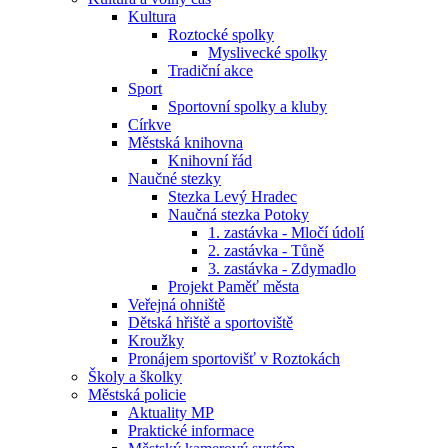
Kultura
Roztocké spolky
Myslivecké spolky
Tradiční akce
Sport
Sportovní spolky a kluby
Církve
Městská knihovna
Knihovní řád
Naučné stezky
Stezka Levý Hradec
Naučná stezka Potoky
1. zastávka - Mločí údolí
2. zastávka - Tůně
3. zastávka - Zdymadlo
Projekt Paměť města
Veřejná ohniště
Dětská hřiště a sportoviště
Kroužky
Pronájem sportovišť v Roztokách
Školy a školky
Městská policie
Aktuality MP
Praktické informace