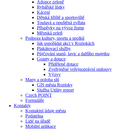
Adopce zeleně
Rybářské lístky
Kácení
Dětská hřiště a sportoviště
Toulavá a opuštěná zvířata
Příspěvky na vývoz žump
Městská zeleň
Podpora kultury, sportu a spolků
Jak uspořádat akci v Roztokách
Plakátovací služby
Půjčování stanů, lavic a dalšího majetku
Granty a dotace
Přidělené dotace
Zveřejněné veřejnoprávní smlouvy
Výzvy
Mapy a poloha sítí
GIS města Roztoky
Služba Utility report
Czech POINT
Formuláře
Kontakty
Kontaktní údaje města
Podatelna
Lidé na úřadě
Mobilní aplikace