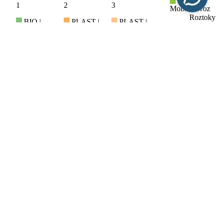
1
2
3
Mobilní svoz
Roztoky
BIO |
PLAST |
PLAST |
(Praha-
Oblast 2
Oblast 1
Oblast 2
31
4
západ)
Roztoky
Roztoky
Roztoky
Otevřený
(Praha-
(Praha-
(Praha-
sběrný dvůr
západ)
západ)
západ)
Roztoky
(Praha-
západ)
Kalendář svozu odpadu
Kontakty
Telefon (ústředna):
220 400 211
E-mail:
mu@roztoky.cz
Adresa
Městský úřad Roztoky
252 63 Roztoky
Nám. 5. května 2
Informace
Kontakty