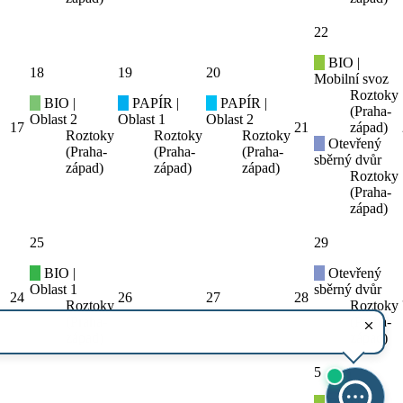
22
BIO |
18
19
20
Mobilní svoz
Roztoky
BIO |
PAPÍR |
PAPÍR |
(Praha-
Oblast 2
Oblast 1
Oblast 2
17
21
západ)
Roztoky
Roztoky
Roztoky
Otevřený
(Praha-
(Praha-
(Praha-
sběrný dvůr
západ)
západ)
západ)
Roztoky
(Praha-
západ)
25
29
BIO |
Otevřený
Oblast 1
sběrný dvůr
24
26
27
28
Roztoky
Roztoky
(Praha-
(Praha-
západ)
západ)
5
BIO |