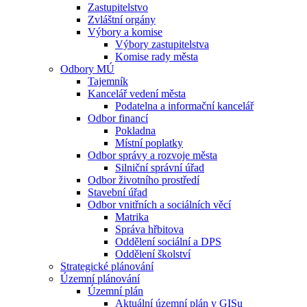
Zastupitelstvo
Zvláštní orgány
Výbory a komise
Výbory zastupitelstva
Komise rady města
Odbory MÚ
Tajemník
Kancelář vedení města
Podatelna a informační kancelář
Odbor financí
Pokladna
Místní poplatky
Odbor správy a rozvoje města
Silniční správní úřad
Odbor životního prostředí
Stavební úřad
Odbor vnitřních a sociálních věcí
Matrika
Správa hřbitova
Oddělení sociální a DPS
Oddělení školství
Strategické plánování
Územní plánování
Územní plán
Aktuální územní plán v GISu