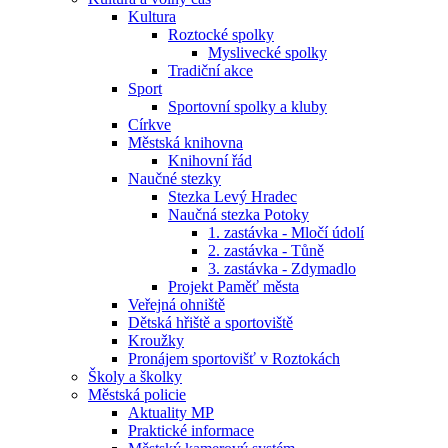
Kultura
Roztocké spolky
Myslivecké spolky
Tradiční akce
Sport
Sportovní spolky a kluby
Církve
Městská knihovna
Knihovní řád
Naučné stezky
Stezka Levý Hradec
Naučná stezka Potoky
1. zastávka - Mločí údolí
2. zastávka - Tůně
3. zastávka - Zdymadlo
Projekt Paměť města
Veřejná ohniště
Dětská hřiště a sportoviště
Kroužky
Pronájem sportovišť v Roztokách
Školy a školky
Městská policie
Aktuality MP
Praktické informace