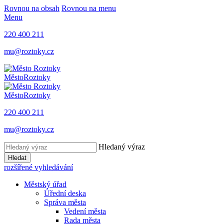
Rovnou na obsah
Rovnou na menu
Menu
220 400 211
mu@roztoky.cz
Město
Roztoky
Město
Roztoky
220 400 211
mu@roztoky.cz
Hledaný výraz
Hledat
rozšířené vyhledávání
Městský úřad
Úřední deska
Správa města
Vedení města
Rada města