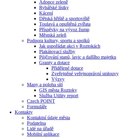
Adopce zeleně
Rybářské lístky
Kácení
Dětská hřiště a sportoviště
Toulavá a opuštěná zvířata
Příspěvky na vývoz žump
Městská zeleň
Podpora kultury, sportu a spolků
Jak uspořádat akci v Roztokách
Plakátovací služby
Půjčování stanů, lavic a dalšího majetku
Granty a dotace
Přidělené dotace
Zveřejněné veřejnoprávní smlouvy
Výzvy
Mapy a poloha sítí
GIS města Roztoky
Služba Utility report
Czech POINT
Formuláře
Kontakty
Kontaktní údaje města
Podatelna
Lidé na úřadě
Mobilní aplikace