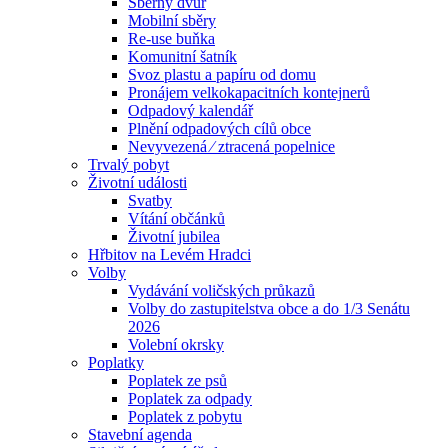
Sběrný dvůr
Mobilní sběry
Re-use buňka
Komunitní šatník
Svoz plastu a papíru od domu
Pronájem velkokapacitních kontejnerů
Odpadový kalendář
Plnění odpadových cílů obce
Nevyvezená ⁄ ztracená popelnice
Trvalý pobyt
Životní události
Svatby
Vítání občánků
Životní jubilea
Hřbitov na Levém Hradci
Volby
Vydávání voličských průkazů
Volby do zastupitelstva obce a do 1/3 Senátu
2026
Volební okrsky
Poplatky
Poplatek ze psů
Poplatek za odpady
Poplatek z pobytu
Stavební agenda