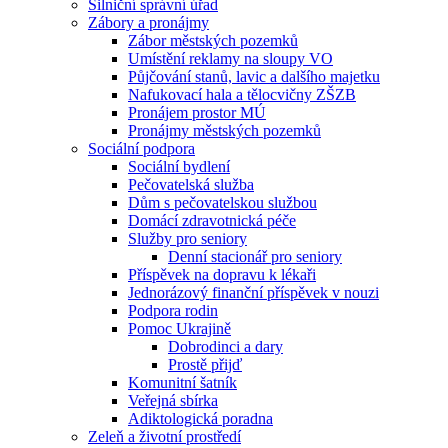
Silniční správní úřad
Zábory a pronájmy
Zábor městských pozemků
Umístění reklamy na sloupy VO
Půjčování stanů, lavic a dalšího majetku
Nafukovací hala a tělocvičny ZŠZB
Pronájem prostor MÚ
Pronájmy městských pozemků
Sociální podpora
Sociální bydlení
Pečovatelská služba
Dům s pečovatelskou službou
Domácí zdravotnická péče
Služby pro seniory
Denní stacionář pro seniory
Příspěvek na dopravu k lékaři
Jednorázový finanční příspěvek v nouzi
Podpora rodin
Pomoc Ukrajině
Dobrodinci a dary
Prostě přijď
Komunitní šatník
Veřejná sbírka
Adiktologická poradna
Zeleň a životní prostředí