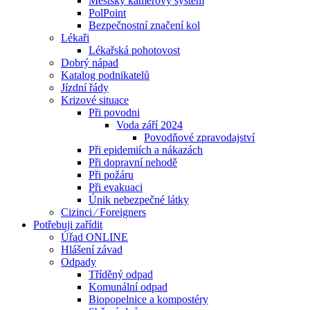
Městský kamerový systém
PolPoint
Bezpečnostní značení kol
Lékaři
Lékařská pohotovost
Dobrý nápad
Katalog podnikatelů
Jízdní řády
Krizové situace
Při povodni
Voda září 2024
Povodňové zpravodajství
Při epidemiích a nákazách
Při dopravní nehodě
Při požáru
Při evakuaci
Únik nebezpečné látky
Cizinci ⁄ Foreigners
Potřebuji zařídit
Úřad ONLINE
Hlášení závad
Odpady
Tříděný odpad
Komunální odpad
Biopopelnice a kompostéry