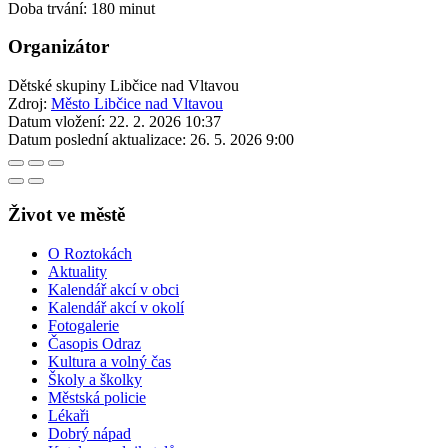
Doba trvání: 180 minut
Organizátor
Dětské skupiny Libčice nad Vltavou
Zdroj:
Město Libčice nad Vltavou
Datum vložení:
22. 2. 2026 10:37
Datum poslední aktualizace:
26. 5. 2026 9:00
Život ve městě
O Roztokách
Aktuality
Kalendář akcí v obci
Kalendář akcí v okolí
Fotogalerie
Časopis Odraz
Kultura a volný čas
Školy a školky
Městská policie
Lékaři
Dobrý nápad