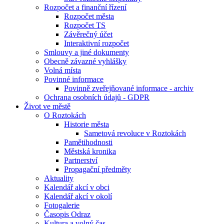
Rozpočet a finanční řízení
Rozpočet města
Rozpočet TS
Závěrečný účet
Interaktivní rozpočet
Smlouvy a jiné dokumenty
Obecně závazné vyhlášky
Volná místa
Povinné informace
Povinně zveřejňované informace - archiv
Ochrana osobních údajů - GDPR
Život ve městě
O Roztokách
Historie města
Sametová revoluce v Roztokách
Pamětihodnosti
Městská kronika
Partnerství
Propagační předměty
Aktuality
Kalendář akcí v obci
Kalendář akcí v okolí
Fotogalerie
Časopis Odraz
Kultura a volný čas