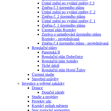
Úplné znění po vydání změny č.3
Změna č.3 územního plánu
Úplné znění po vydání změny č. 2
Změna č. 2 územního plánu
Úplné znění po vydání změny č. 1
Změna č. 1 územního plánu
Územní plán Roztoky
Zpráva o uplatňování územního plánu
Roztoky - projednávaná
Změna č.4 územního plánu - projednávaná
Regulační plány
Panenská II
Regulační plán Dubečnice
Regulační plán Solníky
Tiché údolí
Regulační plán Horní Žalov
Územní studie
Stavební uzávěry
Investice a veřejné zakázky
Dotace
Dotační záměr
Studie a projekty
Projekty ulic
Krajský průtah městem
Stav roztocké serpentiny