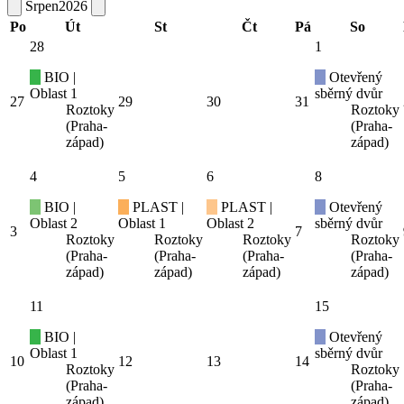
Srpen
2026
Po
Út
St
Čt
Pá
So
28
1
BIO |
Otevřený
Oblast 1
sběrný dvůr
27
29
30
31
Roztoky
Roztoky
(Praha-
(Praha-
západ)
západ)
4
5
6
8
BIO |
PLAST |
PLAST |
Otevřený
Oblast 2
Oblast 1
Oblast 2
sběrný dvůr
3
7
Roztoky
Roztoky
Roztoky
Roztoky
(Praha-
(Praha-
(Praha-
(Praha-
západ)
západ)
západ)
západ)
11
15
BIO |
Otevřený
Oblast 1
sběrný dvůr
10
12
13
14
Roztoky
Roztoky
(Praha-
(Praha-
západ)
západ)