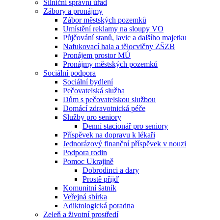
Silniční správní úřad
Zábory a pronájmy
Zábor městských pozemků
Umístění reklamy na sloupy VO
Půjčování stanů, lavic a dalšího majetku
Nafukovací hala a tělocvičny ZŠZB
Pronájem prostor MÚ
Pronájmy městských pozemků
Sociální podpora
Sociální bydlení
Pečovatelská služba
Dům s pečovatelskou službou
Domácí zdravotnická péče
Služby pro seniory
Denní stacionář pro seniory
Příspěvek na dopravu k lékaři
Jednorázový finanční příspěvek v nouzi
Podpora rodin
Pomoc Ukrajině
Dobrodinci a dary
Prostě přijď
Komunitní šatník
Veřejná sbírka
Adiktologická poradna
Zeleň a životní prostředí