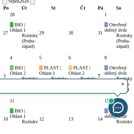
Srpen
2026
Po
Út
St
Čt
Pá
So
28
1
BIO |
Otevřený
Oblast 1
sběrný dvůr
27
29
30
31
Roztoky
Roztoky
(Praha-
(Praha-
západ)
západ)
4
5
6
8
BIO |
PLAST |
PLAST |
Otevřený
Oblast 2
Oblast 1
Oblast 2
sběrný dvůr
3
7
Roztoky
Roztoky
Roztoky
Roztoky
(Praha-
(Praha-
(Praha-
(Praha-
západ)
západ)
západ)
západ)
11
15
BIO |
Otevřený
Oblast 1
sběrný dvůr
10
12
13
14
Roztoky
Roztoky
(Praha-
(Praha-
západ)
západ)