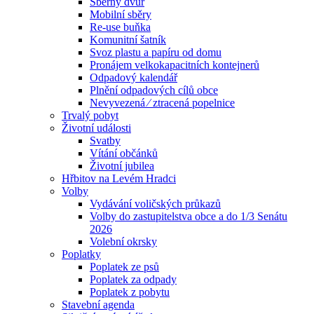
Sběrný dvůr
Mobilní sběry
Re-use buňka
Komunitní šatník
Svoz plastu a papíru od domu
Pronájem velkokapacitních kontejnerů
Odpadový kalendář
Plnění odpadových cílů obce
Nevyvezená ⁄ ztracená popelnice
Trvalý pobyt
Životní události
Svatby
Vítání občánků
Životní jubilea
Hřbitov na Levém Hradci
Volby
Vydávání voličských průkazů
Volby do zastupitelstva obce a do 1/3 Senátu
2026
Volební okrsky
Poplatky
Poplatek ze psů
Poplatek za odpady
Poplatek z pobytu
Stavební agenda