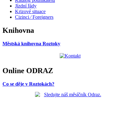
Katalog podnikatelů
Jízdní řády
Krizové situace
Cizinci ⁄ Foreigners
Knihovna
Městská knihovna Roztoky
Online ODRAZ
Co se děje v Roztokách?