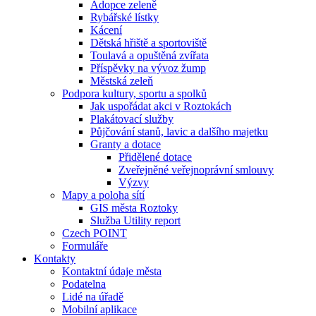
Adopce zeleně
Rybářské lístky
Kácení
Dětská hřiště a sportoviště
Toulavá a opuštěná zvířata
Příspěvky na vývoz žump
Městská zeleň
Podpora kultury, sportu a spolků
Jak uspořádat akci v Roztokách
Plakátovací služby
Půjčování stanů, lavic a dalšího majetku
Granty a dotace
Přidělené dotace
Zveřejněné veřejnoprávní smlouvy
Výzvy
Mapy a poloha sítí
GIS města Roztoky
Služba Utility report
Czech POINT
Formuláře
Kontakty
Kontaktní údaje města
Podatelna
Lidé na úřadě
Mobilní aplikace