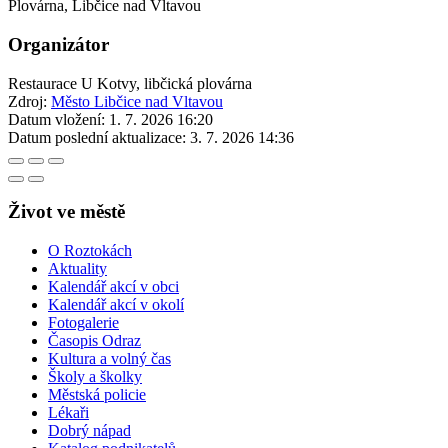
Plovárna, Libčice nad Vltavou
Organizátor
Restaurace U Kotvy, libčická plovárna
Zdroj:
Město Libčice nad Vltavou
Datum vložení:
1. 7. 2026 16:20
Datum poslední aktualizace:
3. 7. 2026 14:36
Život ve městě
O Roztokách
Aktuality
Kalendář akcí v obci
Kalendář akcí v okolí
Fotogalerie
Časopis Odraz
Kultura a volný čas
Školy a školky
Městská policie
Lékaři
Dobrý nápad