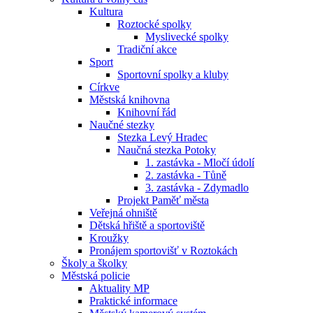
Kultura
Roztocké spolky
Myslivecké spolky
Tradiční akce
Sport
Sportovní spolky a kluby
Církve
Městská knihovna
Knihovní řád
Naučné stezky
Stezka Levý Hradec
Naučná stezka Potoky
1. zastávka - Mločí údolí
2. zastávka - Tůně
3. zastávka - Zdymadlo
Projekt Paměť města
Veřejná ohniště
Dětská hřiště a sportoviště
Kroužky
Pronájem sportovišť v Roztokách
Školy a školky
Městská policie
Aktuality MP
Praktické informace