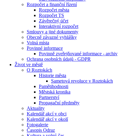
Rozpočet a finanční řízení
Rozpočet města
Rozpočet TS
Závěrečný účet
Interaktivní rozpočet
Smlouvy a jiné dokumenty
Obecně závazné vyhlášky
Volná místa
Povinné informace
Povinně zveřejňované informace - archiv
Ochrana osobních údajů - GDPR
Život ve městě
O Roztokách
Historie města
Sametová revoluce v Roztokách
Pamětihodnosti
Městská kronika
Partnerství
Propagační předměty
Aktuality
Kalendář akcí v obci
Kalendář akcí v okolí
Fotogalerie
Časopis Odraz
Kultura a volný čas