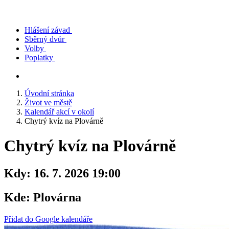
Hlášení závad
Sběrný dvůr
Volby
Poplatky
Úvodní stránka
Život ve městě
Kalendář akcí v okolí
Chytrý kvíz na Plovárně
Chytrý kvíz na Plovárně
Kdy:
16. 7. 2026 19:00
Kde:
Plovárna
Přidat do Google kalendáře