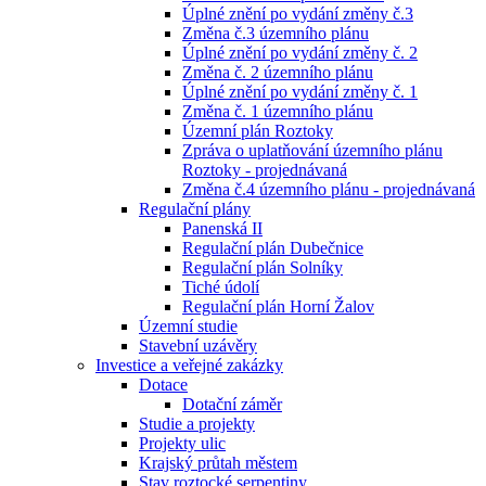
Úplné znění po vydání změny č.3
Změna č.3 územního plánu
Úplné znění po vydání změny č. 2
Změna č. 2 územního plánu
Úplné znění po vydání změny č. 1
Změna č. 1 územního plánu
Územní plán Roztoky
Zpráva o uplatňování územního plánu
Roztoky - projednávaná
Změna č.4 územního plánu - projednávaná
Regulační plány
Panenská II
Regulační plán Dubečnice
Regulační plán Solníky
Tiché údolí
Regulační plán Horní Žalov
Územní studie
Stavební uzávěry
Investice a veřejné zakázky
Dotace
Dotační záměr
Studie a projekty
Projekty ulic
Krajský průtah městem
Stav roztocké serpentiny