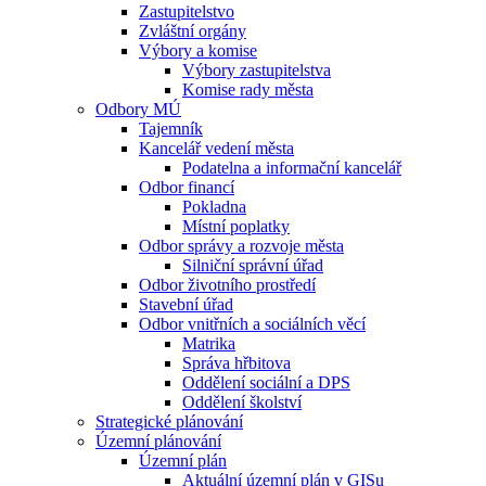
Zastupitelstvo
Zvláštní orgány
Výbory a komise
Výbory zastupitelstva
Komise rady města
Odbory MÚ
Tajemník
Kancelář vedení města
Podatelna a informační kancelář
Odbor financí
Pokladna
Místní poplatky
Odbor správy a rozvoje města
Silniční správní úřad
Odbor životního prostředí
Stavební úřad
Odbor vnitřních a sociálních věcí
Matrika
Správa hřbitova
Oddělení sociální a DPS
Oddělení školství
Strategické plánování
Územní plánování
Územní plán
Aktuální územní plán v GISu