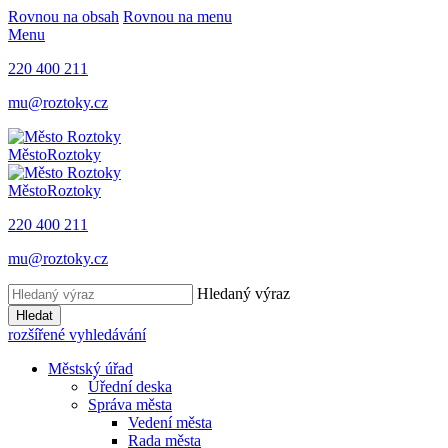
Rovnou na obsah
Rovnou na menu
Menu
220 400 211
mu@roztoky.cz
Město
Roztoky
Město
Roztoky
220 400 211
mu@roztoky.cz
Hledaný výraz
Hledat
rozšířené vyhledávání
Městský úřad
Úřední deska
Správa města
Vedení města
Rada města