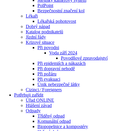
Městský kamerový systém
PolPoint
Bezpečnostní značení kol
Lékaři
Lékařská pohotovost
Dobrý nápad
Katalog podnikatelů
Jízdní řády
Krizové situace
Při povodni
Voda září 2024
Povodňové zpravodajství
Při epidemiích a nákazách
Při dopravní nehodě
Při požáru
Při evakuaci
Únik nebezpečné látky
Cizinci ⁄ Foreigners
Potřebuji zařídit
Úřad ONLINE
Hlášení závad
Odpady
Tříděný odpad
Komunální odpad
Biopopelnice a kompostéry