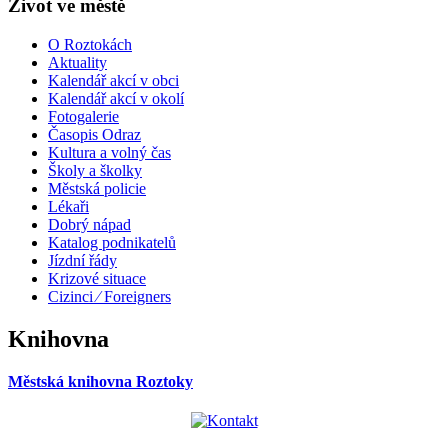
Život ve městě
O Roztokách
Aktuality
Kalendář akcí v obci
Kalendář akcí v okolí
Fotogalerie
Časopis Odraz
Kultura a volný čas
Školy a školky
Městská policie
Lékaři
Dobrý nápad
Katalog podnikatelů
Jízdní řády
Krizové situace
Cizinci ⁄ Foreigners
Knihovna
Městská knihovna Roztoky