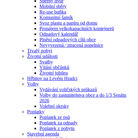
Sběrný dvůr
Mobilní sběry
Re-use buňka
Komunitní šatník
Svoz plastu a papíru od domu
Pronájem velkokapacitních kontejnerů
Odpadový kalendář
Plnění odpadových cílů obce
Nevyvezená ⁄ ztracená popelnice
Trvalý pobyt
Životní události
Svatby
Vítání občánků
Životní jubilea
Hřbitov na Levém Hradci
Volby
Vydávání voličských průkazů
Volby do zastupitelstva obce a do 1/3 Senátu
2026
Volební okrsky
Poplatky
Poplatek ze psů
Poplatek za odpady
Poplatek z pobytu
Stavební agenda