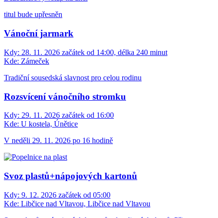
titul bude upřesněn
Vánoční jarmark
Kdy:
28. 11. 2026 začátek od 14:00, délka 240 minut
Kde:
Zámeček
Tradiční sousedská slavnost pro celou rodinu
Rozsvícení vánočního stromku
Kdy:
29. 11. 2026 začátek od 16:00
Kde:
U kostela, Únětice
V neděli 29. 11. 2026 po 16 hodině
Svoz plastů+nápojových kartonů
Kdy:
9. 12. 2026 začátek od 05:00
Kde:
Libčice nad Vltavou, Libčice nad Vltavou