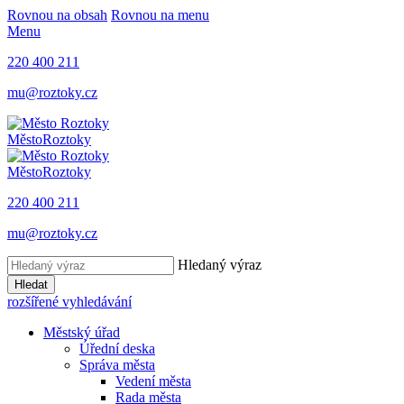
Rovnou na obsah
Rovnou na menu
Menu
220 400 211
mu@roztoky.cz
Město
Roztoky
Město
Roztoky
220 400 211
mu@roztoky.cz
Hledaný výraz
Hledat
rozšířené vyhledávání
Městský úřad
Úřední deska
Správa města
Vedení města
Rada města