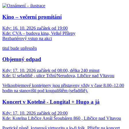
Kino – večerní promítání
Kdy:
16. 10. 2026 začátek od 19:00
Kde:
CVA – budova kina, Velké Přílepy
Bezbariérový vstup na akci
titul bude upřesněn
Objemný odpad
Kdy:
17. 10. 2026 začátek od 08:00, délka 240 minut
Kde:
U seřadiště - ulice Tržní/Nerudova, Libčice nad Vltavou
Velkoobjemové kontejnery jsou přistaveny vždy v čase 8.00–12.00
hodin na stanovišti pod koupalištěm (seřadiště).
Koncert v Kotelně - Longital + Hugo a já
Kdy:
17. 10. 2026 začátek od 20:00
Kde:
Kotelna Libčice Areál Šroubáren 860 , Libčice nad Vltavou
Poetické písně, kytarová virtuozita a lo-fi folk. Přijďte na koncert