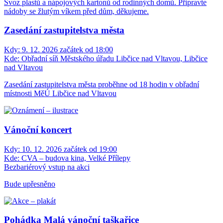
Svoz plastů a nápojových kartonů od rodinných domů. Připravte
nádoby se žlutým víkem před dům, děkujeme.
Zasedání zastupitelstva města
Kdy:
9. 12. 2026 začátek od 18:00
Kde:
Obřadní síň Městského úřadu Libčice nad Vltavou, Libčice
nad Vltavou
Zasedání zastupitelstva města proběhne od 18 hodin v obřadní
místnosti MěÚ Libčice nad Vltavou
Vánoční koncert
Kdy:
10. 12. 2026 začátek od 19:00
Kde:
CVA – budova kina, Velké Přílepy
Bezbariérový vstup na akci
Bude upřesněno
Pohádka Malá vánoční taškařice