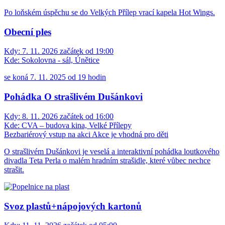
Po loňském úspěchu se do Velkých Přílep vrací kapela Hot Wings.
Obecní ples
Kdy:
7. 11. 2026 začátek od 19:00
Kde:
Sokolovna - sál, Únětice
se koná 7. 11. 2025 od 19 hodin
Pohádka O strašlivém Dušánkovi
Kdy:
8. 11. 2026 začátek od 16:00
Kde:
CVA – budova kina, Velké Přílepy
Bezbariérový vstup na akci
Akce je vhodná pro děti
O strašlivém Dušánkovi je veselá a interaktivní pohádka loutkového
divadla Teta Perla o malém hradním strašidle, které vůbec nechce
strašit.
Svoz plastů+nápojových kartonů