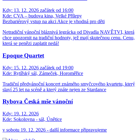
Kdy:
13. 12. 2026 začátek od 16:00
Kde:
CVA – budova kina, Velké Přílepy
Bezbariérový vstup na akci
Akce je vhodná pro děti
Netradiční vánoční bláznivá legrácka od Divadla NAVĚTVI, která
chce upozornit na tradiční hodnoty, jež mají skutečnou cenu. Cenu,
která se penězi zaplatit nedá!
Epoque Quartet
Kdy:
15. 12. 2026 začátek od 19:00
Kde:
Rytířský sál, Zámeček, Horoměřice
Tradiční předvánoční koncert známého smyčcového kvartetu, který
slaví 25 let na scéně a který znáte nejen ze Stardance
Rybova Česká mše vánoční
Kdy:
19. 12. 2026
Kde:
Sokolovna - sál, Únětice
v sobotu 19. 12. 2026 - další informace připravujeme