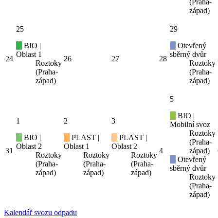
(Praha-
západ)
25
29
BIO |
Otevřený
Oblast 1
sběrný dvůr
24
26
27
28
Roztoky
Roztoky
(Praha-
(Praha-
západ)
západ)
5
BIO |
1
2
3
Mobilní svoz
Roztoky
BIO |
PLAST |
PLAST |
(Praha-
Oblast 2
Oblast 1
Oblast 2
31
4
západ)
Roztoky
Roztoky
Roztoky
Otevřený
(Praha-
(Praha-
(Praha-
sběrný dvůr
západ)
západ)
západ)
Roztoky
(Praha-
západ)
Kalendář svozu odpadu