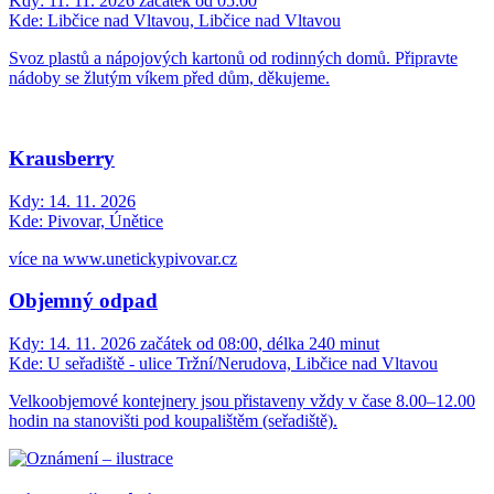
Kdy:
11. 11. 2026 začátek od 05:00
Kde:
Libčice nad Vltavou, Libčice nad Vltavou
Svoz plastů a nápojových kartonů od rodinných domů. Připravte
nádoby se žlutým víkem před dům, děkujeme.
Krausberry
Kdy:
14. 11. 2026
Kde:
Pivovar, Únětice
více na www.unetickypivovar.cz
Objemný odpad
Kdy:
14. 11. 2026 začátek od 08:00, délka 240 minut
Kde:
U seřadiště - ulice Tržní/Nerudova, Libčice nad Vltavou
Velkoobjemové kontejnery jsou přistaveny vždy v čase 8.00–12.00
hodin na stanovišti pod koupalištěm (seřadiště).