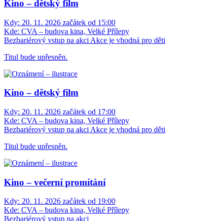
Kino – dětský film
Kdy:
20. 11. 2026 začátek od 15:00
Kde:
CVA – budova kina, Velké Přílepy
Bezbariérový vstup na akci
Akce je vhodná pro děti
Titul bude upřesněn.
Kino – dětský film
Kdy:
20. 11. 2026 začátek od 17:00
Kde:
CVA – budova kina, Velké Přílepy
Bezbariérový vstup na akci
Akce je vhodná pro děti
Titul bude upřesněn.
Kino – večerní promítání
Kdy:
20. 11. 2026 začátek od 19:00
Kde:
CVA – budova kina, Velké Přílepy
Bezbariérový vstup na akci