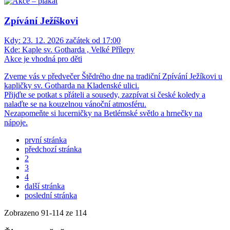
Zpívání Ježíškovi
Kdy:
23. 12. 2026 začátek od 17:00
Kde:
Kaple sv. Gotharda , Velké Přílepy
Akce je vhodná pro děti
Zveme vás v předvečer Štědrého dne na tradiční Zpívání Ježíkovi u
kapličky sv. Gotharda na Kladenské ulici.
Přijďte se potkat s přáteli a sousedy, zazpívat si české koledy a
nalaďte se na kouzelnou vánoční atmosféru.
Nezapomeňte si lucerničky na Betlémské světlo a hrnečky na
nápoje.
první stránka
předchozí stránka
2
3
4
další stránka
poslední stránka
Zobrazeno
91
-
114
ze 114