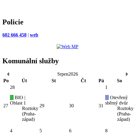
Policie
602 666 458
|
web
Komunální služby
Srpen
2026
Po
Út
St
Čt
Pá
So
28
1
BIO |
Otevřený
Oblast 1
sběrný dvůr
27
29
30
31
Roztoky
Roztoky
(Praha-
(Praha-
západ)
západ)
4
5
6
8