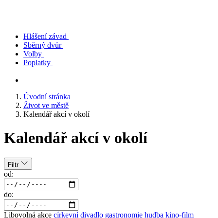
Hlášení závad
Sběrný dvůr
Volby
Poplatky
Úvodní stránka
Život ve městě
Kalendář akcí v okolí
Kalendář akcí v okolí
Filtr
od:
do:
Libovolná akce
církevní
divadlo
gastronomie
hudba
kino-film