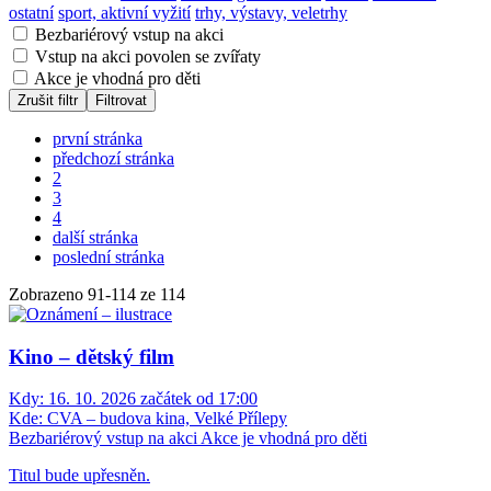
ostatní
sport, aktivní vyžití
trhy, výstavy, veletrhy
Bezbariérový vstup na akci
Vstup na akci povolen se zvířaty
Akce je vhodná pro děti
Zrušit filtr
Filtrovat
první stránka
předchozí stránka
2
3
4
další stránka
poslední stránka
Zobrazeno
91
-
114
ze 114
Kino – dětský film
Kdy:
16. 10. 2026 začátek od 17:00
Kde:
CVA – budova kina, Velké Přílepy
Bezbariérový vstup na akci
Akce je vhodná pro děti
Titul bude upřesněn.