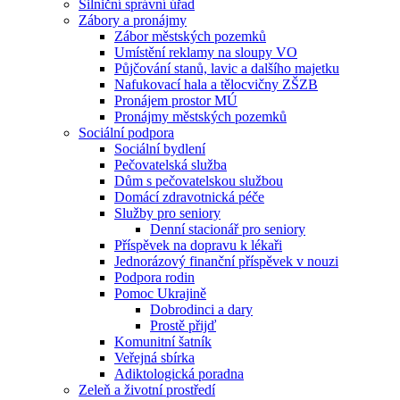
Silniční správní úřad
Zábory a pronájmy
Zábor městských pozemků
Umístění reklamy na sloupy VO
Půjčování stanů, lavic a dalšího majetku
Nafukovací hala a tělocvičny ZŠZB
Pronájem prostor MÚ
Pronájmy městských pozemků
Sociální podpora
Sociální bydlení
Pečovatelská služba
Dům s pečovatelskou službou
Domácí zdravotnická péče
Služby pro seniory
Denní stacionář pro seniory
Příspěvek na dopravu k lékaři
Jednorázový finanční příspěvek v nouzi
Podpora rodin
Pomoc Ukrajině
Dobrodinci a dary
Prostě přijď
Komunitní šatník
Veřejná sbírka
Adiktologická poradna
Zeleň a životní prostředí