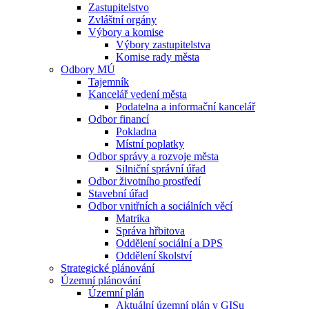
Zastupitelstvo
Zvláštní orgány
Výbory a komise
Výbory zastupitelstva
Komise rady města
Odbory MÚ
Tajemník
Kancelář vedení města
Podatelna a informační kancelář
Odbor financí
Pokladna
Místní poplatky
Odbor správy a rozvoje města
Silniční správní úřad
Odbor životního prostředí
Stavební úřad
Odbor vnitřních a sociálních věcí
Matrika
Správa hřbitova
Oddělení sociální a DPS
Oddělení školství
Strategické plánování
Územní plánování
Územní plán
Aktuální územní plán v GISu