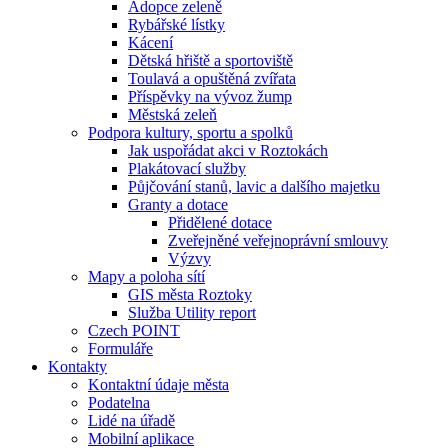
Adopce zeleně
Rybářské lístky
Kácení
Dětská hřiště a sportoviště
Toulavá a opuštěná zvířata
Příspěvky na vývoz žump
Městská zeleň
Podpora kultury, sportu a spolků
Jak uspořádat akci v Roztokách
Plakátovací služby
Půjčování stanů, lavic a dalšího majetku
Granty a dotace
Přidělené dotace
Zveřejněné veřejnoprávní smlouvy
Výzvy
Mapy a poloha sítí
GIS města Roztoky
Služba Utility report
Czech POINT
Formuláře
Kontakty
Kontaktní údaje města
Podatelna
Lidé na úřadě
Mobilní aplikace