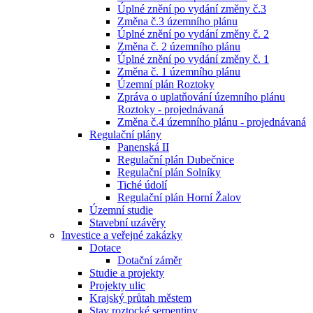
Úplné znění po vydání změny č.3
Změna č.3 územního plánu
Úplné znění po vydání změny č. 2
Změna č. 2 územního plánu
Úplné znění po vydání změny č. 1
Změna č. 1 územního plánu
Územní plán Roztoky
Zpráva o uplatňování územního plánu
Roztoky - projednávaná
Změna č.4 územního plánu - projednávaná
Regulační plány
Panenská II
Regulační plán Dubečnice
Regulační plán Solníky
Tiché údolí
Regulační plán Horní Žalov
Územní studie
Stavební uzávěry
Investice a veřejné zakázky
Dotace
Dotační záměr
Studie a projekty
Projekty ulic
Krajský průtah městem
Stav roztocké serpentiny