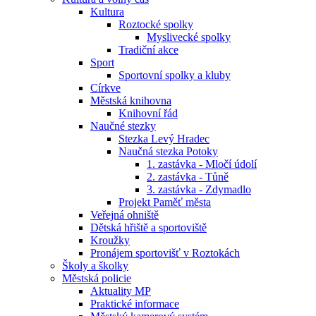
Kultura
Roztocké spolky
Myslivecké spolky
Tradiční akce
Sport
Sportovní spolky a kluby
Církve
Městská knihovna
Knihovní řád
Naučné stezky
Stezka Levý Hradec
Naučná stezka Potoky
1. zastávka - Mločí údolí
2. zastávka - Tůně
3. zastávka - Zdymadlo
Projekt Paměť města
Veřejná ohniště
Dětská hřiště a sportoviště
Kroužky
Pronájem sportovišť v Roztokách
Školy a školky
Městská policie
Aktuality MP
Praktické informace