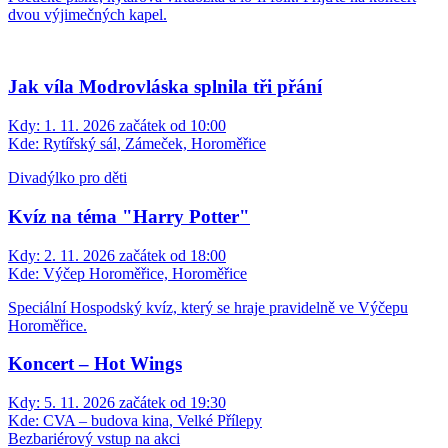
dvou výjimečných kapel.
Jak víla Modrovláska splnila tři přání
Kdy:
1. 11. 2026 začátek od 10:00
Kde:
Rytířský sál, Zámeček, Horoměřice
Divadýlko pro děti
Kvíz na téma "Harry Potter"
Kdy:
2. 11. 2026 začátek od 18:00
Kde:
Výčep Horoměřice, Horoměřice
Speciální Hospodský kvíz, který se hraje pravidelně ve Výčepu
Horoměřice.
Koncert – Hot Wings
Kdy:
5. 11. 2026 začátek od 19:30
Kde:
CVA – budova kina, Velké Přílepy
Bezbariérový vstup na akci