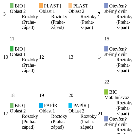
BIO |
PLAST |
PLAST |
Otevřený
Oblast 2
Oblast 1
Oblast 2
sběrný dvůr
3
7
Roztoky
Roztoky
Roztoky
Roztoky
(Praha-
(Praha-
(Praha-
(Praha-
západ)
západ)
západ)
západ)
11
15
BIO |
Otevřený
Oblast 1
sběrný dvůr
10
12
13
14
Roztoky
Roztoky
(Praha-
(Praha-
západ)
západ)
22
BIO |
18
19
20
Mobilní svoz
Roztoky
BIO |
PAPÍR |
PAPÍR |
(Praha-
Oblast 2
Oblast 1
Oblast 2
17
21
západ)
Roztoky
Roztoky
Roztoky
Otevřený
(Praha-
(Praha-
(Praha-
sběrný dvůr
západ)
západ)
západ)
Roztoky