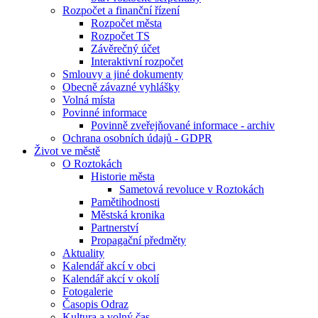
Rozpočet a finanční řízení
Rozpočet města
Rozpočet TS
Závěrečný účet
Interaktivní rozpočet
Smlouvy a jiné dokumenty
Obecně závazné vyhlášky
Volná místa
Povinné informace
Povinně zveřejňované informace - archiv
Ochrana osobních údajů - GDPR
Život ve městě
O Roztokách
Historie města
Sametová revoluce v Roztokách
Pamětihodnosti
Městská kronika
Partnerství
Propagační předměty
Aktuality
Kalendář akcí v obci
Kalendář akcí v okolí
Fotogalerie
Časopis Odraz
Kultura a volný čas