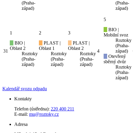
(Praha-
(Praha-
západ)
západ)
5
BIO |
1
2
3
Mobilní svoz
Roztoky
BIO |
PLAST |
PLAST |
(Praha-
Oblast 2
Oblast 1
Oblast 2
31
4
západ)
Roztoky
Roztoky
Roztoky
Otevřený
(Praha-
(Praha-
(Praha-
sběrný dvůr
západ)
západ)
západ)
Roztoky
(Praha-
západ)
Kalendář svozu odpadu
Kontakty
Telefon (ústředna):
220 400 211
E-mail:
mu@roztoky.cz
Adresa