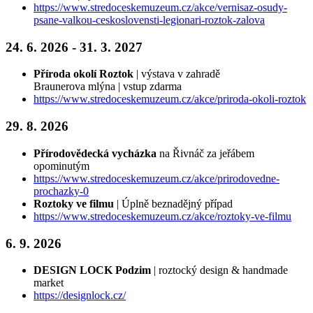
https://www.stredoceskemuzeum.cz/akce/vernisaz-osudy-
psane-valkou-ceskoslovensti-legionari-roztok-zalova
24. 6. 2026 - 31. 3. 2027
Příroda okolí Roztok
| výstava v zahradě
Braunerova mlýna | vstup zdarma
https://www.stredoceskemuzeum.cz/akce/priroda-okoli-roztok
29. 8. 2026
Přírodovědecká vycházka
na Řivnáč za jeřábem
opominutým
https://www.stredoceskemuzeum.cz/akce/prirodovedne-
prochazky-0
Roztoky ve filmu
| Úplně beznadějný případ
https://www.stredoceskemuzeum.cz/akce/roztoky-ve-filmu
6. 9. 2026
DESIGN LOCK Podzim
| roztocký design & handmade
market
https://designlock.cz/