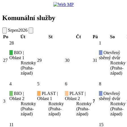
Komunální služby
Srpen
2026
Po
Út
St
Čt
Pá
So
28
1
BIO |
Otevřený
Oblast 1
sběrný dvůr
27
29
30
31
Roztoky
Roztoky
(Praha-
(Praha-
západ)
západ)
4
5
6
8
BIO |
PLAST |
PLAST |
Otevřený
Oblast 2
Oblast 1
Oblast 2
sběrný dvůr
3
7
Roztoky
Roztoky
Roztoky
Roztoky
(Praha-
(Praha-
(Praha-
(Praha-
západ)
západ)
západ)
západ)
11
15