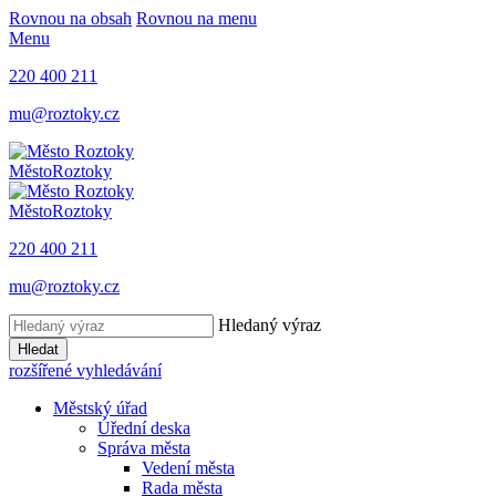
Rovnou na obsah
Rovnou na menu
Menu
220 400 211
mu@roztoky.cz
Město
Roztoky
Město
Roztoky
220 400 211
mu@roztoky.cz
Hledaný výraz
Hledat
rozšířené vyhledávání
Městský úřad
Úřední deska
Správa města
Vedení města
Rada města