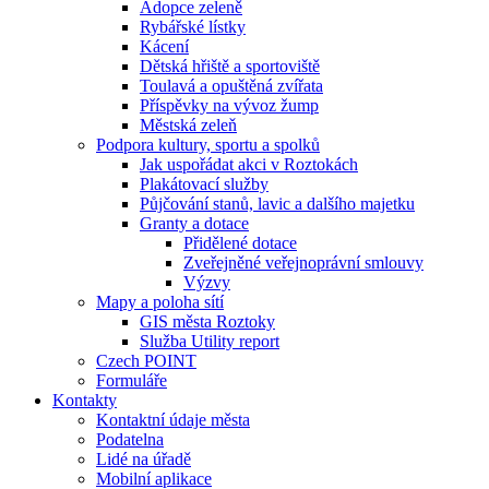
Adopce zeleně
Rybářské lístky
Kácení
Dětská hřiště a sportoviště
Toulavá a opuštěná zvířata
Příspěvky na vývoz žump
Městská zeleň
Podpora kultury, sportu a spolků
Jak uspořádat akci v Roztokách
Plakátovací služby
Půjčování stanů, lavic a dalšího majetku
Granty a dotace
Přidělené dotace
Zveřejněné veřejnoprávní smlouvy
Výzvy
Mapy a poloha sítí
GIS města Roztoky
Služba Utility report
Czech POINT
Formuláře
Kontakty
Kontaktní údaje města
Podatelna
Lidé na úřadě
Mobilní aplikace