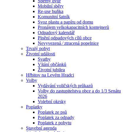
Sběrný dvůr
Mobilní sběry
Re-use buňka
Komunitní šatník
Svoz plastu a papíru od domu
Pronájem velkokapacitních kontejnerů
Odpadový kalendář
Plnění odpadových cílů obce
Nevyvezená ⁄ ztracená popelnice
Trvalý pobyt
Životní události
Svatby
Vítání občánků
Životní jubilea
Hřbitov na Levém Hradci
Volby
Vydávání voličských průkazů
Volby do zastupitelstva obce a do 1/3 Senátu
2026
Volební okrsky
Poplatky
Poplatek ze psů
Poplatek za odpady
Poplatek z pobytu
Stavební agenda