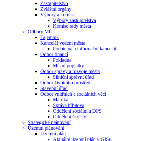
Zastupitelstvo
Zvláštní orgány
Výbory a komise
Výbory zastupitelstva
Komise rady města
Odbory MÚ
Tajemník
Kancelář vedení města
Podatelna a informační kancelář
Odbor financí
Pokladna
Místní poplatky
Odbor správy a rozvoje města
Silniční správní úřad
Odbor životního prostředí
Stavební úřad
Odbor vnitřních a sociálních věcí
Matrika
Správa hřbitova
Oddělení sociální a DPS
Oddělení školství
Strategické plánování
Územní plánování
Územní plán
Aktuální územní plán v GISu