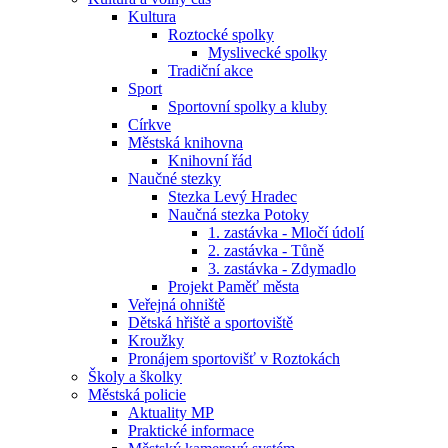
Kultura
Roztocké spolky
Myslivecké spolky
Tradiční akce
Sport
Sportovní spolky a kluby
Církve
Městská knihovna
Knihovní řád
Naučné stezky
Stezka Levý Hradec
Naučná stezka Potoky
1. zastávka - Mločí údolí
2. zastávka - Tůně
3. zastávka - Zdymadlo
Projekt Paměť města
Veřejná ohniště
Dětská hřiště a sportoviště
Kroužky
Pronájem sportovišť v Roztokách
Školy a školky
Městská policie
Aktuality MP
Praktické informace