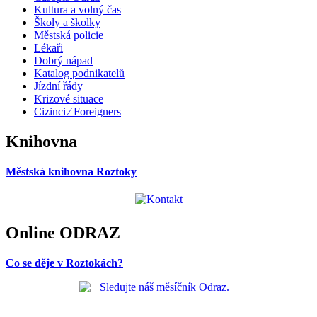
Kultura a volný čas
Školy a školky
Městská policie
Lékaři
Dobrý nápad
Katalog podnikatelů
Jízdní řády
Krizové situace
Cizinci ⁄ Foreigners
Knihovna
Městská knihovna Roztoky
Online ODRAZ
Co se děje v Roztokách?