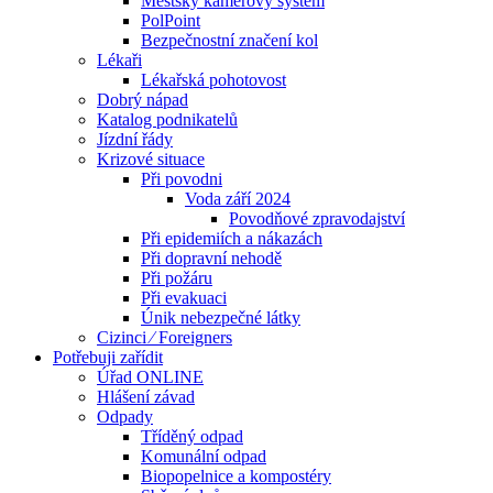
Městský kamerový systém
PolPoint
Bezpečnostní značení kol
Lékaři
Lékařská pohotovost
Dobrý nápad
Katalog podnikatelů
Jízdní řády
Krizové situace
Při povodni
Voda září 2024
Povodňové zpravodajství
Při epidemiích a nákazách
Při dopravní nehodě
Při požáru
Při evakuaci
Únik nebezpečné látky
Cizinci ⁄ Foreigners
Potřebuji zařídit
Úřad ONLINE
Hlášení závad
Odpady
Tříděný odpad
Komunální odpad
Biopopelnice a kompostéry