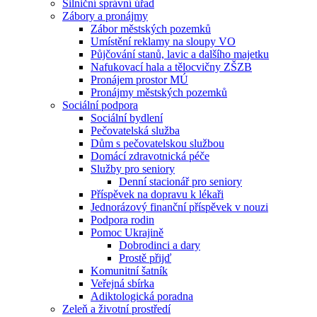
Silniční správní úřad
Zábory a pronájmy
Zábor městských pozemků
Umístění reklamy na sloupy VO
Půjčování stanů, lavic a dalšího majetku
Nafukovací hala a tělocvičny ZŠZB
Pronájem prostor MÚ
Pronájmy městských pozemků
Sociální podpora
Sociální bydlení
Pečovatelská služba
Dům s pečovatelskou službou
Domácí zdravotnická péče
Služby pro seniory
Denní stacionář pro seniory
Příspěvek na dopravu k lékaři
Jednorázový finanční příspěvek v nouzi
Podpora rodin
Pomoc Ukrajině
Dobrodinci a dary
Prostě přijď
Komunitní šatník
Veřejná sbírka
Adiktologická poradna
Zeleň a životní prostředí