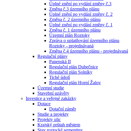
Úplné znění po vydání změny č.3
Změna č.3 územního plánu
Úplné znění po vydání změny č. 2
Změna č. 2 územního plánu
Úplné znění po vydání změny č. 1
Změna č. 1 územního plánu
Územní plán Roztoky
Zpráva o uplatňování územního plánu
Roztoky - projednávaná
Změna č.4 územního plánu - projednávaná
Regulační plány
Panenská II
Regulační plán Dubečnice
Regulační plán Solníky
Tiché údolí
Regulační plán Horní Žalov
Územní studie
Stavební uzávěry
Investice a veřejné zakázky
Dotace
Dotační záměr
Studie a projekty
Projekty ulic
Krajský průtah městem
Stav roztocké serpentiny