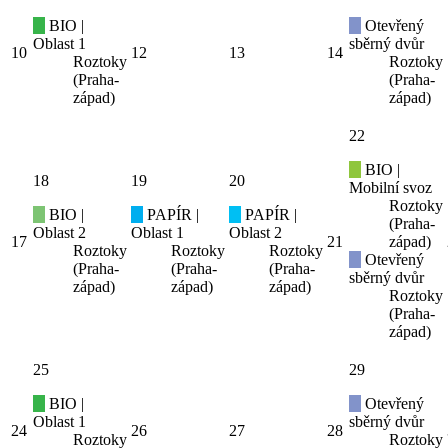
BIO |
Otevřený
Oblast 1
sběrný dvůr
10
12
13
14
Roztoky
Roztoky
(Praha-
(Praha-
západ)
západ)
22
BIO |
18
19
20
Mobilní svoz
Roztoky
BIO |
PAPÍR |
PAPÍR |
(Praha-
Oblast 2
Oblast 1
Oblast 2
17
21
západ)
Roztoky
Roztoky
Roztoky
Otevřený
(Praha-
(Praha-
(Praha-
sběrný dvůr
západ)
západ)
západ)
Roztoky
(Praha-
západ)
25
29
BIO |
Otevřený
Oblast 1
sběrný dvůr
24
26
27
28
Roztoky
Roztoky