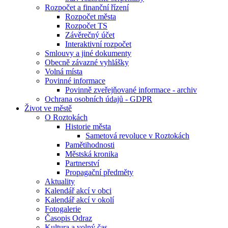
Rozpočet a finanční řízení
Rozpočet města
Rozpočet TS
Závěrečný účet
Interaktivní rozpočet
Smlouvy a jiné dokumenty
Obecně závazné vyhlášky
Volná místa
Povinné informace
Povinně zveřejňované informace - archiv
Ochrana osobních údajů - GDPR
Život ve městě
O Roztokách
Historie města
Sametová revoluce v Roztokách
Pamětihodnosti
Městská kronika
Partnerství
Propagační předměty
Aktuality
Kalendář akcí v obci
Kalendář akcí v okolí
Fotogalerie
Časopis Odraz
Kultura a volný čas