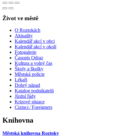
Život ve městě
O Roztokách
Aktuality
Kalendář akcí v obci
Kalendář akcí v okolí
Fotogalerie
Časopis Odraz
Kultura a volný čas
Školy a školky
Městská policie
Lékaři
Dobrý nápad
Katalog podnikatelů
Jízdní řády
Krizové situace
Cizinci ⁄ Foreigners
Knihovna
Městská knihovna Roztoky