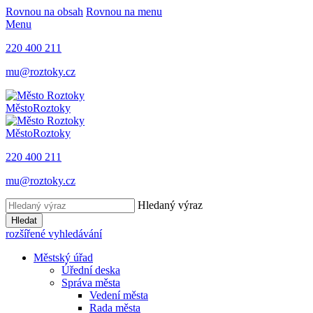
Rovnou na obsah
Rovnou na menu
Menu
220 400 211
mu@roztoky.cz
Město
Roztoky
Město
Roztoky
220 400 211
mu@roztoky.cz
Hledaný výraz
Hledat
rozšířené vyhledávání
Městský úřad
Úřední deska
Správa města
Vedení města
Rada města