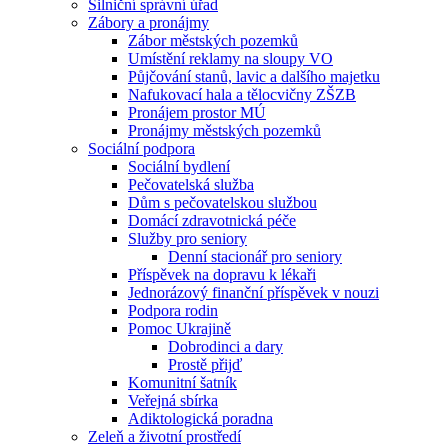
Silniční správní úřad
Zábory a pronájmy
Zábor městských pozemků
Umístění reklamy na sloupy VO
Půjčování stanů, lavic a dalšího majetku
Nafukovací hala a tělocvičny ZŠZB
Pronájem prostor MÚ
Pronájmy městských pozemků
Sociální podpora
Sociální bydlení
Pečovatelská služba
Dům s pečovatelskou službou
Domácí zdravotnická péče
Služby pro seniory
Denní stacionář pro seniory
Příspěvek na dopravu k lékaři
Jednorázový finanční příspěvek v nouzi
Podpora rodin
Pomoc Ukrajině
Dobrodinci a dary
Prostě přijď
Komunitní šatník
Veřejná sbírka
Adiktologická poradna
Zeleň a životní prostředí