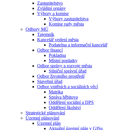
Zastupitelstvo
Zvláštní orgány
Výbory a komise
Výbory zastupitelstva
Komise rady města
Odbory MÚ
Tajemník
Kancelář vedení města
Podatelna a informační kancelář
Odbor financí
Pokladna
Místní poplatky
Odbor správy a rozvoje města
Silniční správní úřad
Odbor životního prostředí
Stavební úřad
Odbor vnitřních a sociálních věcí
Matrika
Správa hřbitova
Oddělení sociální a DPS
Oddělení školství
Strategické plánování
Územní plánování
Územní plán
Aktuální územní plán v GISu