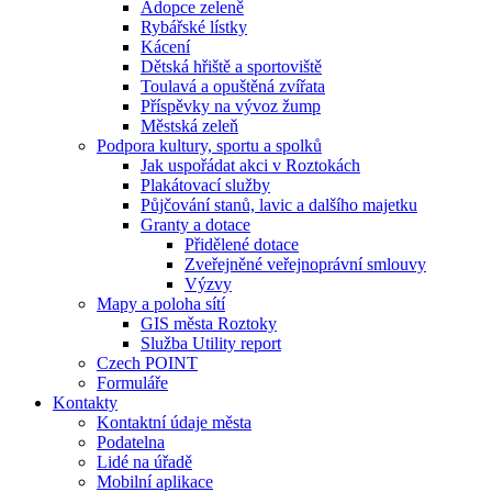
Adopce zeleně
Rybářské lístky
Kácení
Dětská hřiště a sportoviště
Toulavá a opuštěná zvířata
Příspěvky na vývoz žump
Městská zeleň
Podpora kultury, sportu a spolků
Jak uspořádat akci v Roztokách
Plakátovací služby
Půjčování stanů, lavic a dalšího majetku
Granty a dotace
Přidělené dotace
Zveřejněné veřejnoprávní smlouvy
Výzvy
Mapy a poloha sítí
GIS města Roztoky
Služba Utility report
Czech POINT
Formuláře
Kontakty
Kontaktní údaje města
Podatelna
Lidé na úřadě
Mobilní aplikace