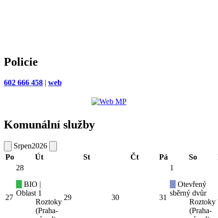
Policie
602 666 458
|
web
Komunální služby
Srpen
2026
Po
Út
St
Čt
Pá
So
28
1
BIO |
Otevřený
Oblast 1
sběrný dvůr
27
29
30
31
Roztoky
Roztoky
(Praha-
(Praha-