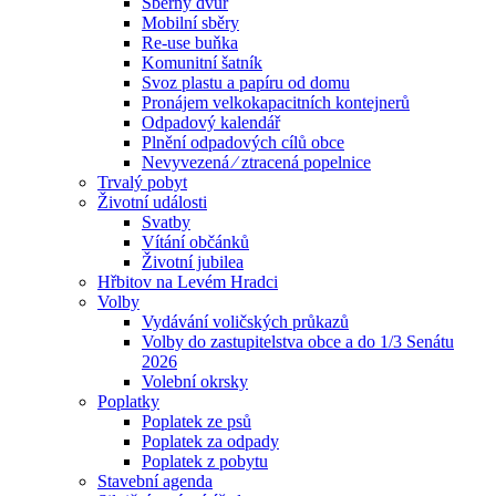
Sběrný dvůr
Mobilní sběry
Re-use buňka
Komunitní šatník
Svoz plastu a papíru od domu
Pronájem velkokapacitních kontejnerů
Odpadový kalendář
Plnění odpadových cílů obce
Nevyvezená ⁄ ztracená popelnice
Trvalý pobyt
Životní události
Svatby
Vítání občánků
Životní jubilea
Hřbitov na Levém Hradci
Volby
Vydávání voličských průkazů
Volby do zastupitelstva obce a do 1/3 Senátu
2026
Volební okrsky
Poplatky
Poplatek ze psů
Poplatek za odpady
Poplatek z pobytu
Stavební agenda