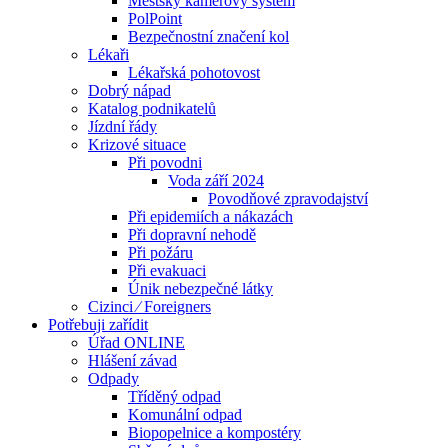
Městský kamerový systém
PolPoint
Bezpečnostní značení kol
Lékaři
Lékařská pohotovost
Dobrý nápad
Katalog podnikatelů
Jízdní řády
Krizové situace
Při povodni
Voda září 2024
Povodňové zpravodajství
Při epidemiích a nákazách
Při dopravní nehodě
Při požáru
Při evakuaci
Únik nebezpečné látky
Cizinci ⁄ Foreigners
Potřebuji zařídit
Úřad ONLINE
Hlášení závad
Odpady
Tříděný odpad
Komunální odpad
Biopopelnice a kompostéry