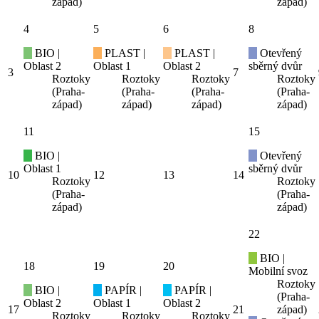
západ)
západ)
4
5
6
8
BIO |
PLAST |
PLAST |
Otevřený
Oblast 2
Oblast 1
Oblast 2
sběrný dvůr
3
7
Roztoky
Roztoky
Roztoky
Roztoky
(Praha-
(Praha-
(Praha-
(Praha-
západ)
západ)
západ)
západ)
11
15
BIO |
Otevřený
Oblast 1
sběrný dvůr
10
12
13
14
Roztoky
Roztoky
(Praha-
(Praha-
západ)
západ)
22
BIO |
18
19
20
Mobilní svoz
Roztoky
BIO |
PAPÍR |
PAPÍR |
(Praha-
Oblast 2
Oblast 1
Oblast 2
17
21
západ)
Roztoky
Roztoky
Roztoky