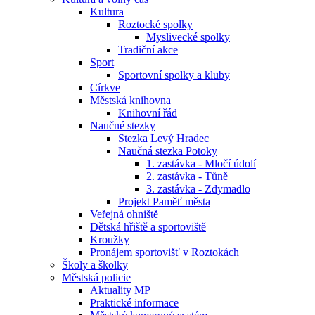
Kultura
Roztocké spolky
Myslivecké spolky
Tradiční akce
Sport
Sportovní spolky a kluby
Církve
Městská knihovna
Knihovní řád
Naučné stezky
Stezka Levý Hradec
Naučná stezka Potoky
1. zastávka - Mločí údolí
2. zastávka - Tůně
3. zastávka - Zdymadlo
Projekt Paměť města
Veřejná ohniště
Dětská hřiště a sportoviště
Kroužky
Pronájem sportovišť v Roztokách
Školy a školky
Městská policie
Aktuality MP
Praktické informace