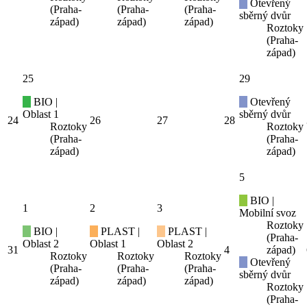
Otevřený
(Praha-
(Praha-
(Praha-
sběrný dvůr
západ)
západ)
západ)
Roztoky
(Praha-
západ)
25
29
BIO |
Otevřený
Oblast 1
sběrný dvůr
24
26
27
28
Roztoky
Roztoky
(Praha-
(Praha-
západ)
západ)
5
BIO |
1
2
3
Mobilní svoz
Roztoky
BIO |
PLAST |
PLAST |
(Praha-
Oblast 2
Oblast 1
Oblast 2
31
4
západ)
Roztoky
Roztoky
Roztoky
Otevřený
(Praha-
(Praha-
(Praha-
sběrný dvůr
západ)
západ)
západ)
Roztoky
(Praha-