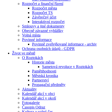
Rozpočet a finanční řízení
Rozpočet města
Rozpočet TS
Závěrečný účet
Interaktivní rozpočet
Smlouvy a jiné dokumenty
Obecně závazné vyhlášky
Volná místa
Povinné informace
Povinně zveřejňované informace - archiv
Ochrana osobních údajů - GDPR
Život ve městě
O Roztokách
Historie města
Sametová revoluce v Roztokách
Pamětihodnosti
Městská kronika
Partnerství
Propagační předměty
Aktuality
Kalendář akcí v obci
Kalendář akcí v okolí
Fotogalerie
Časopis Odraz
Kultura a volný čas