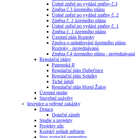
Úplné znění po vydání změny č.3
Změna č.3 územního plánu
Úplné znění po vydání změny č. 2
Změna č. 2 územního plánu
Úplné znění po vydání změny č. 1
Změna č. 1 územního plánu
Územní plán Roztoky
Zpráva o uplatňování územního plánu
Roztoky - projednávaná
Změna č.4 územního plánu - projednávaná
Regulační plány
Panenská II
Regulační plán Dubečnice
Regulační plán Solníky
Tiché údolí
Regulační plán Horní Žalov
Územní studie
Stavební uzávěry
Investice a veřejné zakázky
Dotace
Dotační záměr
Studie a projekty
Projekty ulic
Krajský průtah městem
Stav roztocké serpentiny