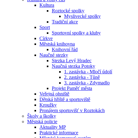
Kultura
Roztocké spolky
Myslivecké spolky
Tradiční akce
Sport
Sportovní spolky a kluby
Církve
Městská knihovna
Knihovní řád
Naučné stezky
Stezka Levý Hradec
Naučná stezka Potoky
1. zastávka - Mločí údolí
2. zastávka - Tůně
3. zastávka - Zdymadlo
Projekt Paměť města
Veřejná ohniště
Dětská hřiště a sportoviště
Kroužky
Pronájem sportovišť v Roztokách
Školy a školky
Městská policie
Aktuality MP
Praktické informace