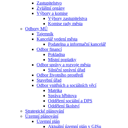
Zastupitelstvo
Zvláštní orgány
Výbory a komise
Výbory zastupitelstva
Komise rady města
Odbory MÚ
Tajemník
Kancelář vedení města
Podatelna a informační kancelář
Odbor financí
Pokladna
Místní poplatky
Odbor správy a rozvoje města
Silniční správní úřad
Odbor životního prostředí
Stavební úřad
Odbor vnitřních a sociálních věcí
Matrika
Správa hřbitova
Oddělení sociální a DPS
Oddělení školství
Strategické plánování
Územní plánování
Územní plán
Aktuální územní plán v GISu