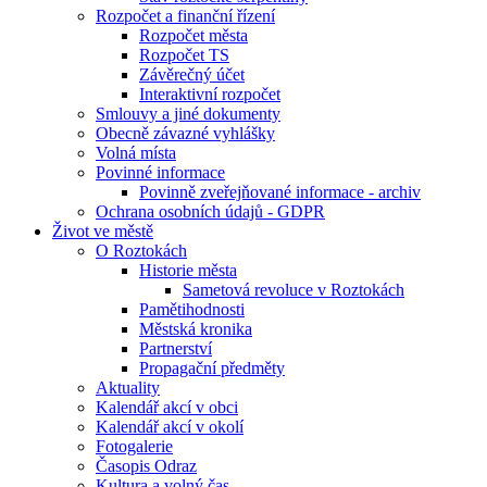
Rozpočet a finanční řízení
Rozpočet města
Rozpočet TS
Závěrečný účet
Interaktivní rozpočet
Smlouvy a jiné dokumenty
Obecně závazné vyhlášky
Volná místa
Povinné informace
Povinně zveřejňované informace - archiv
Ochrana osobních údajů - GDPR
Život ve městě
O Roztokách
Historie města
Sametová revoluce v Roztokách
Pamětihodnosti
Městská kronika
Partnerství
Propagační předměty
Aktuality
Kalendář akcí v obci
Kalendář akcí v okolí
Fotogalerie
Časopis Odraz
Kultura a volný čas