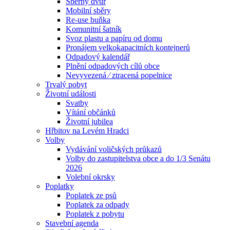
Sběrný dvůr
Mobilní sběry
Re-use buňka
Komunitní šatník
Svoz plastu a papíru od domu
Pronájem velkokapacitních kontejnerů
Odpadový kalendář
Plnění odpadových cílů obce
Nevyvezená ⁄ ztracená popelnice
Trvalý pobyt
Životní události
Svatby
Vítání občánků
Životní jubilea
Hřbitov na Levém Hradci
Volby
Vydávání voličských průkazů
Volby do zastupitelstva obce a do 1/3 Senátu
2026
Volební okrsky
Poplatky
Poplatek ze psů
Poplatek za odpady
Poplatek z pobytu
Stavební agenda