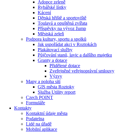
Adopce zeleně
Rybářské lístky
Kácení
Dětská hřiště a sportoviště
Toulavá a opuštěná zvířata
Příspěvky na vývoz žump
Městská zeleň
Podpora kultury, sportu a spolků
Jak uspořádat akci v Roztokách
Plakátovací služby
Půjčování stanů, lavic a dalšího majetku
Granty a dotace
Přidělené dotace
Zveřejněné veřejnoprávní smlouvy
Výzvy
Mapy a poloha sítí
GIS města Roztoky
Služba Utility report
Czech POINT
Formuláře
Kontakty
Kontaktní údaje města
Podatelna
Lidé na úřadě
Mobilní aplikace