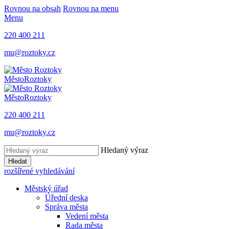
Rovnou na obsah
Rovnou na menu
Menu
220 400 211
mu@roztoky.cz
Město
Roztoky
Město
Roztoky
220 400 211
mu@roztoky.cz
Hledaný výraz
Hledat
rozšířené vyhledávání
Městský úřad
Úřední deska
Správa města
Vedení města
Rada města