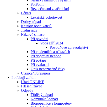
Městský kamerový systém
PolPoint
Bezpečnostní značení kol
Lékaři
Lékařská pohotovost
Dobrý nápad
Katalog podnikatelů
Jízdní řády
Krizové situace
Při povodni
Voda září 2024
Povodňové zpravodajství
Při epidemiích a nákazách
Při dopravní nehodě
Při požáru
Při evakuaci
Únik nebezpečné látky
Cizinci ⁄ Foreigners
Potřebuji zařídit
Úřad ONLINE
Hlášení závad
Odpady
Tříděný odpad
Komunální odpad
Biopopelnice a kompostéry