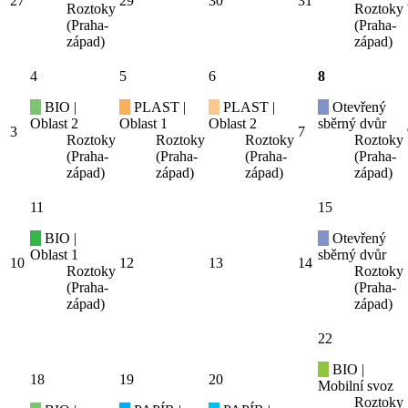
27
29
30
31
Roztoky
Roztoky
(Praha-
(Praha-
západ)
západ)
4
5
6
8
BIO |
PLAST |
PLAST |
Otevřený
Oblast 2
Oblast 1
Oblast 2
sběrný dvůr
3
7
Roztoky
Roztoky
Roztoky
Roztoky
(Praha-
(Praha-
(Praha-
(Praha-
západ)
západ)
západ)
západ)
11
15
BIO |
Otevřený
Oblast 1
sběrný dvůr
10
12
13
14
Roztoky
Roztoky
(Praha-
(Praha-
západ)
západ)
22
BIO |
18
19
20
Mobilní svoz
Roztoky