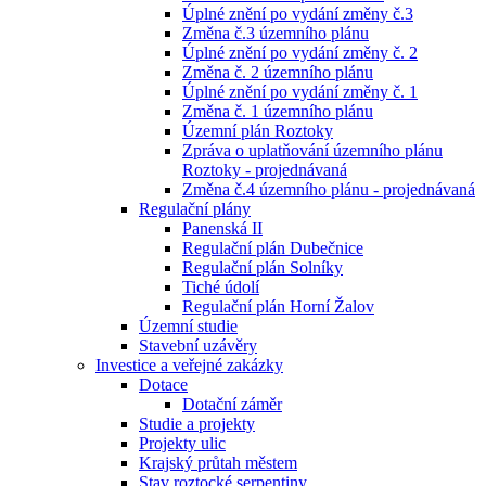
Úplné znění po vydání změny č.3
Změna č.3 územního plánu
Úplné znění po vydání změny č. 2
Změna č. 2 územního plánu
Úplné znění po vydání změny č. 1
Změna č. 1 územního plánu
Územní plán Roztoky
Zpráva o uplatňování územního plánu
Roztoky - projednávaná
Změna č.4 územního plánu - projednávaná
Regulační plány
Panenská II
Regulační plán Dubečnice
Regulační plán Solníky
Tiché údolí
Regulační plán Horní Žalov
Územní studie
Stavební uzávěry
Investice a veřejné zakázky
Dotace
Dotační záměr
Studie a projekty
Projekty ulic
Krajský průtah městem
Stav roztocké serpentiny