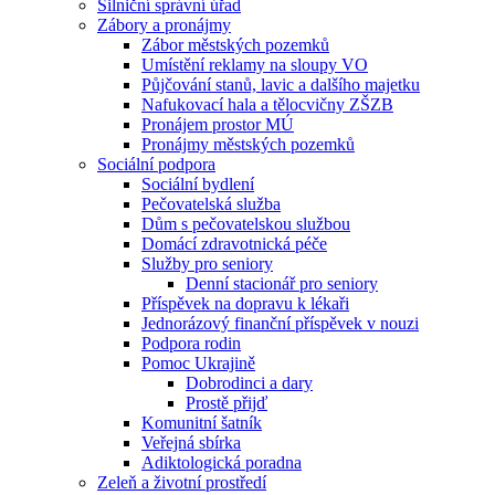
Silniční správní úřad
Zábory a pronájmy
Zábor městských pozemků
Umístění reklamy na sloupy VO
Půjčování stanů, lavic a dalšího majetku
Nafukovací hala a tělocvičny ZŠZB
Pronájem prostor MÚ
Pronájmy městských pozemků
Sociální podpora
Sociální bydlení
Pečovatelská služba
Dům s pečovatelskou službou
Domácí zdravotnická péče
Služby pro seniory
Denní stacionář pro seniory
Příspěvek na dopravu k lékaři
Jednorázový finanční příspěvek v nouzi
Podpora rodin
Pomoc Ukrajině
Dobrodinci a dary
Prostě přijď
Komunitní šatník
Veřejná sbírka
Adiktologická poradna
Zeleň a životní prostředí