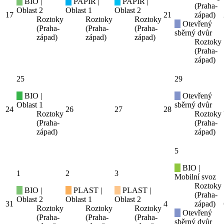
BIO |
PAPÍR |
PAPÍR |
(Praha-
Oblast 2
Oblast 1
Oblast 2
17
21
západ)
Roztoky
Roztoky
Roztoky
Otevřený
(Praha-
(Praha-
(Praha-
sběrný dvůr
západ)
západ)
západ)
Roztoky
(Praha-
západ)
25
29
BIO |
Otevřený
Oblast 1
sběrný dvůr
24
26
27
28
Roztoky
Roztoky
(Praha-
(Praha-
západ)
západ)
5
BIO |
1
2
3
Mobilní svoz
Roztoky
BIO |
PLAST |
PLAST |
(Praha-
Oblast 2
Oblast 1
Oblast 2
31
4
západ)
Roztoky
Roztoky
Roztoky
Otevřený
(Praha-
(Praha-
(Praha-
sběrný dvůr