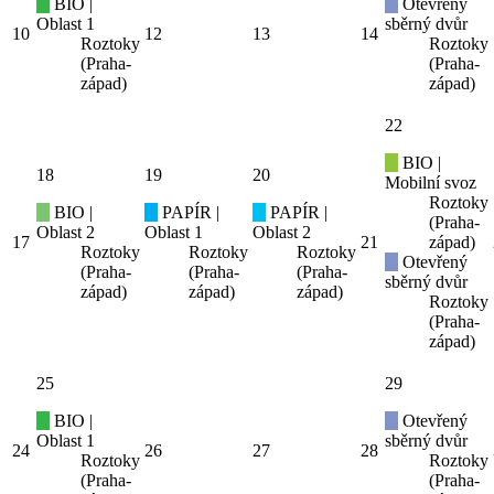
BIO |
Otevřený
Oblast 1
sběrný dvůr
10
12
13
14
Roztoky
Roztoky
(Praha-
(Praha-
západ)
západ)
22
BIO |
18
19
20
Mobilní svoz
Roztoky
BIO |
PAPÍR |
PAPÍR |
(Praha-
Oblast 2
Oblast 1
Oblast 2
17
21
západ)
Roztoky
Roztoky
Roztoky
Otevřený
(Praha-
(Praha-
(Praha-
sběrný dvůr
západ)
západ)
západ)
Roztoky
(Praha-
západ)
25
29
BIO |
Otevřený
Oblast 1
sběrný dvůr
24
26
27
28
Roztoky
Roztoky
(Praha-
(Praha-