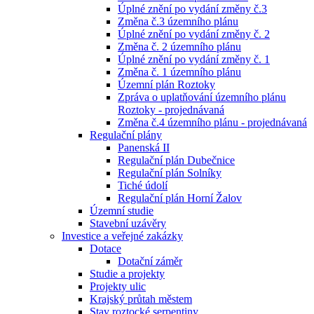
Úplné znění po vydání změny č.3
Změna č.3 územního plánu
Úplné znění po vydání změny č. 2
Změna č. 2 územního plánu
Úplné znění po vydání změny č. 1
Změna č. 1 územního plánu
Územní plán Roztoky
Zpráva o uplatňování územního plánu
Roztoky - projednávaná
Změna č.4 územního plánu - projednávaná
Regulační plány
Panenská II
Regulační plán Dubečnice
Regulační plán Solníky
Tiché údolí
Regulační plán Horní Žalov
Územní studie
Stavební uzávěry
Investice a veřejné zakázky
Dotace
Dotační záměr
Studie a projekty
Projekty ulic
Krajský průtah městem
Stav roztocké serpentiny