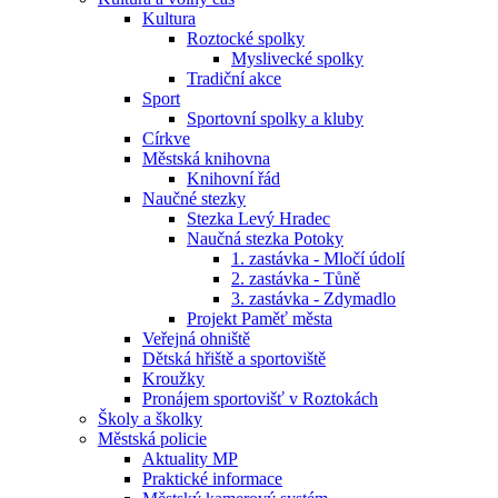
Kultura
Roztocké spolky
Myslivecké spolky
Tradiční akce
Sport
Sportovní spolky a kluby
Církve
Městská knihovna
Knihovní řád
Naučné stezky
Stezka Levý Hradec
Naučná stezka Potoky
1. zastávka - Mločí údolí
2. zastávka - Tůně
3. zastávka - Zdymadlo
Projekt Paměť města
Veřejná ohniště
Dětská hřiště a sportoviště
Kroužky
Pronájem sportovišť v Roztokách
Školy a školky
Městská policie
Aktuality MP
Praktické informace