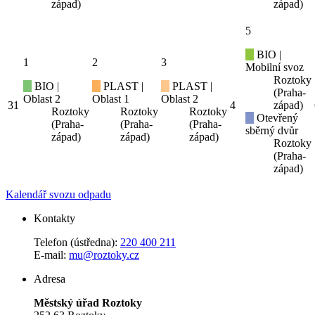
západ)
západ)
5
BIO |
1
2
3
Mobilní svoz
Roztoky
BIO |
PLAST |
PLAST |
(Praha-
Oblast 2
Oblast 1
Oblast 2
31
4
západ)
Roztoky
Roztoky
Roztoky
Otevřený
(Praha-
(Praha-
(Praha-
sběrný dvůr
západ)
západ)
západ)
Roztoky
(Praha-
západ)
Kalendář svozu odpadu
Kontakty
Telefon (ústředna):
220 400 211
E-mail:
mu@roztoky.cz
Adresa
Městský úřad Roztoky