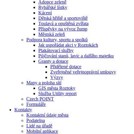
Adopce zeleně
Rybářské lístky
Kácení
Dětská hřiště a sportoviště
Toulavá a opuštěná zvířata
Příspěvky na vývoz žump
Městská zeleň
Podpora kultury, sportu a spolků
Jak uspořádat akci v Roztokách
Plakátovací služby
Půjčování stanů, lavic a dalšího majetku
Granty a dotace
Přidělené dotace
Zveřejněné veřejnoprávní smlouvy
Výzvy
Mapy a poloha sítí
GIS města Roztoky
Služba Utility report
Czech POINT
Formuláře
Kontakty
Kontaktní údaje města
Podatelna
Lidé na úřadě
Mobilní aplikace