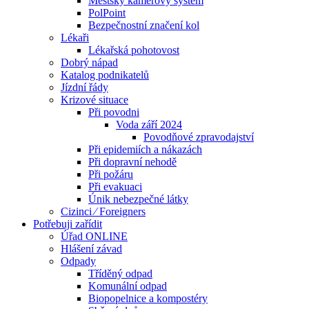
Městský kamerový systém
PolPoint
Bezpečnostní značení kol
Lékaři
Lékařská pohotovost
Dobrý nápad
Katalog podnikatelů
Jízdní řády
Krizové situace
Při povodni
Voda září 2024
Povodňové zpravodajství
Při epidemiích a nákazách
Při dopravní nehodě
Při požáru
Při evakuaci
Únik nebezpečné látky
Cizinci ⁄ Foreigners
Potřebuji zařídit
Úřad ONLINE
Hlášení závad
Odpady
Tříděný odpad
Komunální odpad
Biopopelnice a kompostéry