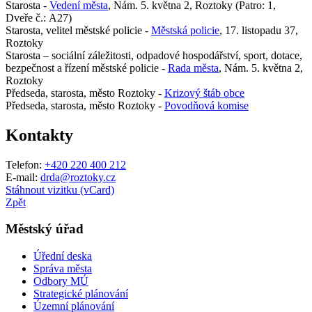
Starosta -
Vedení města
, Nám. 5. května 2, Roztoky (Patro: 1,
Dveře č.: A27)
Starosta, velitel městské policie -
Městská policie
, 17. listopadu 37,
Roztoky
Starosta – sociální záležitosti, odpadové hospodářství, sport, dotace,
bezpečnost a řízení městské policie -
Rada města
, Nám. 5. května 2,
Roztoky
Předseda, starosta, město Roztoky -
Krizový štáb obce
Předseda, starosta, město Roztoky -
Povodňová komise
Kontakty
Telefon:
+420 220 400 212
E-mail:
drda@roztoky.cz
Stáhnout vizitku (vCard)
Zpět
Městský úřad
Úřední deska
Správa města
Odbory MÚ
Strategické plánování
Územní plánování