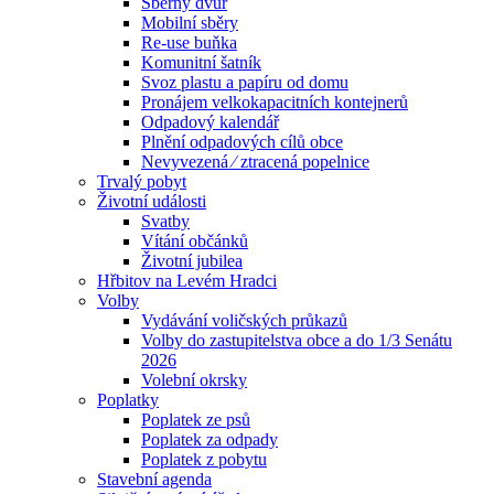
Sběrný dvůr
Mobilní sběry
Re-use buňka
Komunitní šatník
Svoz plastu a papíru od domu
Pronájem velkokapacitních kontejnerů
Odpadový kalendář
Plnění odpadových cílů obce
Nevyvezená ⁄ ztracená popelnice
Trvalý pobyt
Životní události
Svatby
Vítání občánků
Životní jubilea
Hřbitov na Levém Hradci
Volby
Vydávání voličských průkazů
Volby do zastupitelstva obce a do 1/3 Senátu
2026
Volební okrsky
Poplatky
Poplatek ze psů
Poplatek za odpady
Poplatek z pobytu
Stavební agenda