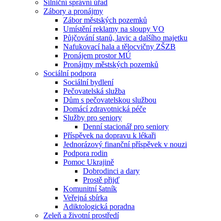
Silniční správní úřad
Zábory a pronájmy
Zábor městských pozemků
Umístění reklamy na sloupy VO
Půjčování stanů, lavic a dalšího majetku
Nafukovací hala a tělocvičny ZŠZB
Pronájem prostor MÚ
Pronájmy městských pozemků
Sociální podpora
Sociální bydlení
Pečovatelská služba
Dům s pečovatelskou službou
Domácí zdravotnická péče
Služby pro seniory
Denní stacionář pro seniory
Příspěvek na dopravu k lékaři
Jednorázový finanční příspěvek v nouzi
Podpora rodin
Pomoc Ukrajině
Dobrodinci a dary
Prostě přijď
Komunitní šatník
Veřejná sbírka
Adiktologická poradna
Zeleň a životní prostředí