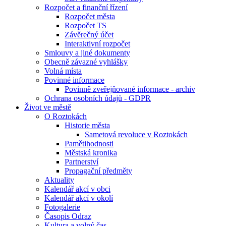
Rozpočet a finanční řízení
Rozpočet města
Rozpočet TS
Závěrečný účet
Interaktivní rozpočet
Smlouvy a jiné dokumenty
Obecně závazné vyhlášky
Volná místa
Povinné informace
Povinně zveřejňované informace - archiv
Ochrana osobních údajů - GDPR
Život ve městě
O Roztokách
Historie města
Sametová revoluce v Roztokách
Pamětihodnosti
Městská kronika
Partnerství
Propagační předměty
Aktuality
Kalendář akcí v obci
Kalendář akcí v okolí
Fotogalerie
Časopis Odraz
Kultura a volný čas