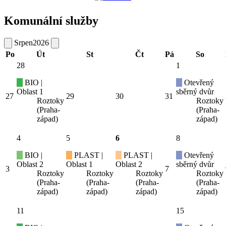
Komunální služby
Srpen
2026
Po
Út
St
Čt
Pá
So
28
1
BIO |
Otevřený
Oblast 1
sběrný dvůr
27
29
30
31
Roztoky
Roztoky
(Praha-
(Praha-
západ)
západ)
4
5
6
8
BIO |
PLAST |
PLAST |
Otevřený
Oblast 2
Oblast 1
Oblast 2
sběrný dvůr
3
7
Roztoky
Roztoky
Roztoky
Roztoky
(Praha-
(Praha-
(Praha-
(Praha-
západ)
západ)
západ)
západ)
11
15