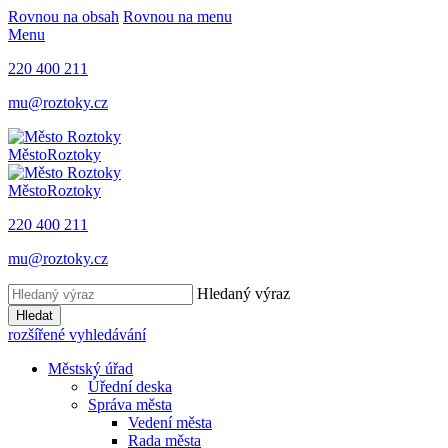
Rovnou na obsah
Rovnou na menu
Menu
220 400 211
mu@roztoky.cz
Město
Roztoky
Město
Roztoky
220 400 211
mu@roztoky.cz
Hledaný výraz
Hledat
rozšířené vyhledávání
Městský úřad
Úřední deska
Správa města
Vedení města
Rada města