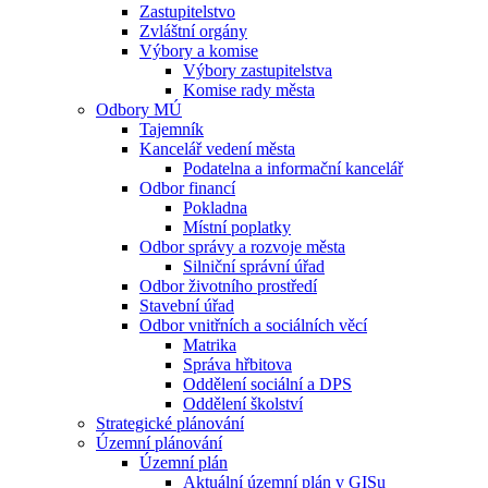
Zastupitelstvo
Zvláštní orgány
Výbory a komise
Výbory zastupitelstva
Komise rady města
Odbory MÚ
Tajemník
Kancelář vedení města
Podatelna a informační kancelář
Odbor financí
Pokladna
Místní poplatky
Odbor správy a rozvoje města
Silniční správní úřad
Odbor životního prostředí
Stavební úřad
Odbor vnitřních a sociálních věcí
Matrika
Správa hřbitova
Oddělení sociální a DPS
Oddělení školství
Strategické plánování
Územní plánování
Územní plán
Aktuální územní plán v GISu