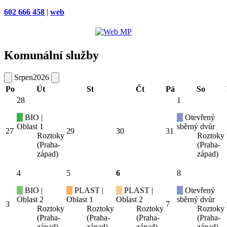
602 666 458
|
web
Komunální služby
Srpen
2026
Po
Út
St
Čt
Pá
So
28
1
BIO |
Otevřený
Oblast 1
sběrný dvůr
27
29
30
31
Roztoky
Roztoky
(Praha-
(Praha-
západ)
západ)
4
5
6
8
BIO |
PLAST |
PLAST |
Otevřený
Oblast 2
Oblast 1
Oblast 2
sběrný dvůr
3
7
Roztoky
Roztoky
Roztoky
Roztoky
(Praha-
(Praha-
(Praha-
(Praha-
západ)
západ)
západ)
západ)