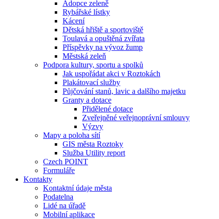
Adopce zeleně
Rybářské lístky
Kácení
Dětská hřiště a sportoviště
Toulavá a opuštěná zvířata
Příspěvky na vývoz žump
Městská zeleň
Podpora kultury, sportu a spolků
Jak uspořádat akci v Roztokách
Plakátovací služby
Půjčování stanů, lavic a dalšího majetku
Granty a dotace
Přidělené dotace
Zveřejněné veřejnoprávní smlouvy
Výzvy
Mapy a poloha sítí
GIS města Roztoky
Služba Utility report
Czech POINT
Formuláře
Kontakty
Kontaktní údaje města
Podatelna
Lidé na úřadě
Mobilní
aplikace