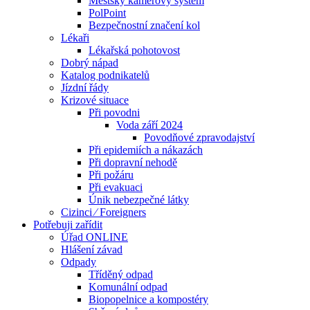
Městský kamerový systém
PolPoint
Bezpečnostní značení kol
Lékaři
Lékařská pohotovost
Dobrý nápad
Katalog podnikatelů
Jízdní řády
Krizové situace
Při povodni
Voda září 2024
Povodňové zpravodajství
Při epidemiích a nákazách
Při dopravní nehodě
Při požáru
Při evakuaci
Únik nebezpečné látky
Cizinci ⁄ Foreigners
Potřebuji zařídit
Úřad ONLINE
Hlášení závad
Odpady
Tříděný odpad
Komunální odpad
Biopopelnice a kompostéry