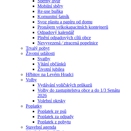
Sběrný dvůr
Mobilní
sběry
Re-use buňka
Komunitní šatník
Svoz plastu a papíru od domu
Pronájem velkokapacitních kontejnerů
Odpadový kalendář
Plnění odpadových cílů obce
Nevyvezená ⁄ ztracená popelnice
Trvalý pobyt
Životní události
Svatby
Vítání občánků
Životní jubilea
Hřbitov na Levém Hradci
Volby
Vydávání voličských průkazů
Volby do zastupitelstva obce a do 1/3 Senátu
2026
Volební okrsky
Poplatky
Poplatek ze psů
Poplatek za odpady
Poplatek z pobytu
Stavební agenda