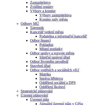
Zastupitelstvo
Zvláštní orgány
Výbory a komise
Výbory zastupitelstva
Komise rady města
Odbory MÚ
Tajemník
Kancelář vedení města
Podatelna a informační kancelář
Odbor financí
Pokladna
Místní poplatky
Odbor správy a rozvoje města
Silniční správní úřad
Odbor životního prostředí
Stavební úřad
Odbor vnitřních a sociálních věcí
Matrika
Správa hřbitova
Oddělení sociální a DPS
Oddělení školství
Strategické plánování
Územní plánování
Územní plán
Aktuální územní plán v GISu