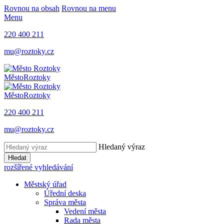
Rovnou na obsah
Rovnou na menu
Menu
220 400 211
mu@roztoky.cz
Město
Roztoky
Město
Roztoky
220 400 211
mu@roztoky.cz
Hledaný výraz
Hledat
rozšířené vyhledávání
Městský úřad
Úřední deska
Správa města
Vedení města
Rada města