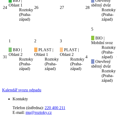
BIO |
Otevřený
Oblast 1
sběrný dvůr
24
26
27
28
Roztoky
Roztoky
(Praha-
(Praha-
západ)
západ)
5
BIO |
1
2
3
Mobilní svoz
Roztoky
BIO |
PLAST |
PLAST |
(Praha-
Oblast 2
Oblast 1
Oblast 2
31
4
západ)
Roztoky
Roztoky
Roztoky
Otevřený
(Praha-
(Praha-
(Praha-
sběrný dvůr
západ)
západ)
západ)
Roztoky
(Praha-
západ)
Kalendář svozu odpadu
Kontakty
Telefon (ústředna):
220 400 211
E-mail:
mu@roztoky.cz