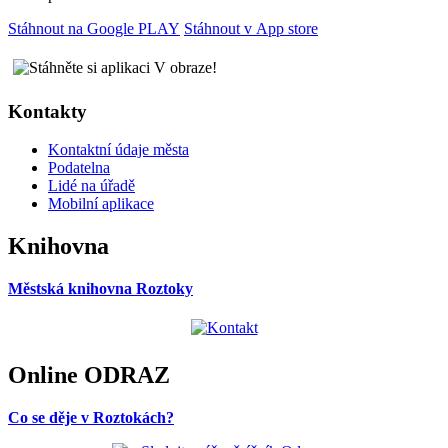
Stáhnout na Google PLAY
Stáhnout v App store
Kontakty
Kontaktní údaje města
Podatelna
Lidé na úřadě
Mobilní
aplikace
Knihovna
Městská knihovna Roztoky
Online ODRAZ
Co se děje v Roztokách?