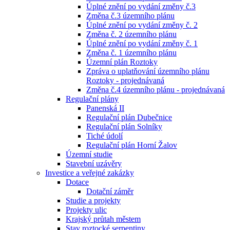
Úplné znění po vydání změny č.3
Změna č.3 územního plánu
Úplné znění po vydání změny č. 2
Změna č. 2 územního plánu
Úplné znění po vydání změny č. 1
Změna č. 1 územního plánu
Územní plán Roztoky
Zpráva o uplatňování územního plánu
Roztoky - projednávaná
Změna č.4 územního plánu - projednávaná
Regulační plány
Panenská II
Regulační plán Dubečnice
Regulační plán Solníky
Tiché údolí
Regulační plán Horní Žalov
Územní studie
Stavební uzávěry
Investice a veřejné zakázky
Dotace
Dotační záměr
Studie a projekty
Projekty ulic
Krajský průtah městem
Stav roztocké serpentiny