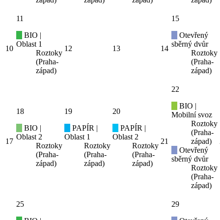
11
15
BIO |
Otevřený
Oblast 1
sběrný dvůr
10
12
13
14
Roztoky
Roztoky
(Praha-
(Praha-
západ)
západ)
22
BIO |
18
19
20
Mobilní svoz
Roztoky
BIO |
PAPÍR |
PAPÍR |
(Praha-
Oblast 2
Oblast 1
Oblast 2
17
21
západ)
Roztoky
Roztoky
Roztoky
Otevřený
(Praha-
(Praha-
(Praha-
sběrný dvůr
západ)
západ)
západ)
Roztoky
(Praha-
západ)
25
29