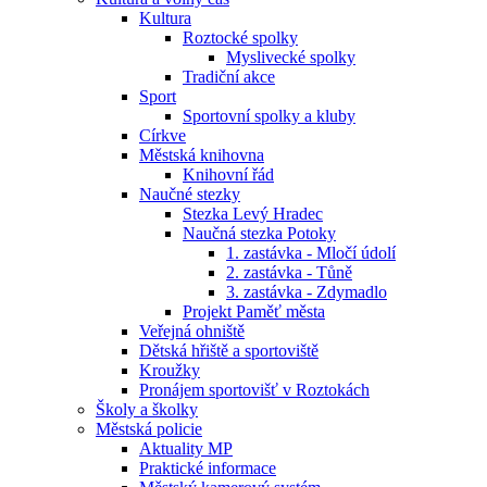
Kultura
Roztocké spolky
Myslivecké spolky
Tradiční akce
Sport
Sportovní spolky a kluby
Církve
Městská knihovna
Knihovní řád
Naučné stezky
Stezka Levý Hradec
Naučná stezka Potoky
1. zastávka - Mločí údolí
2. zastávka - Tůně
3. zastávka - Zdymadlo
Projekt Paměť města
Veřejná ohniště
Dětská hřiště a sportoviště
Kroužky
Pronájem sportovišť v Roztokách
Školy a školky
Městská policie
Aktuality MP
Praktické informace