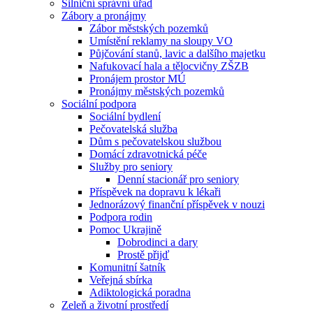
Silniční správní úřad
Zábory a pronájmy
Zábor městských pozemků
Umístění reklamy na sloupy VO
Půjčování stanů, lavic a dalšího majetku
Nafukovací hala a tělocvičny ZŠZB
Pronájem prostor MÚ
Pronájmy městských pozemků
Sociální podpora
Sociální bydlení
Pečovatelská služba
Dům s pečovatelskou službou
Domácí zdravotnická péče
Služby pro seniory
Denní stacionář pro seniory
Příspěvek na dopravu k lékaři
Jednorázový finanční příspěvek v nouzi
Podpora rodin
Pomoc Ukrajině
Dobrodinci a dary
Prostě přijď
Komunitní šatník
Veřejná sbírka
Adiktologická poradna
Zeleň a životní prostředí