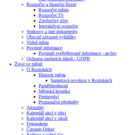
Rozpočet a finanční řízení
Rozpočet města
Rozpočet TS
Závěrečný účet
Interaktivní rozpočet
Smlouvy a jiné dokumenty
Obecně závazné vyhlášky
Volná místa
Povinné informace
Povinně zveřejňované informace - archiv
Ochrana osobních údajů - GDPR
Život ve městě
O Roztokách
Historie města
Sametová revoluce v Roztokách
Pamětihodnosti
Městská kronika
Partnerství
Propagační předměty
Aktuality
Kalendář akcí v obci
Kalendář akcí v okolí
Fotogalerie
Časopis Odraz
Kultura a volný čas