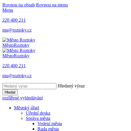
Rovnou na obsah
Rovnou na menu
Menu
220 400 211
mu@roztoky.cz
Město
Roztoky
Město
Roztoky
220 400 211
mu@roztoky.cz
Hledaný výraz
Hledat
rozšířené vyhledávání
Městský úřad
Úřední deska
Správa města
Vedení města
Rada města