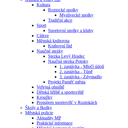
Kultura
Roztocké spolky
Myslivecké spolky
Tradiční akce
Sport
Sportovní spolky a kluby
Církve
Městská knihovna
Knihovní řád
Naučné stezky
Stezka Levý Hradec
Naučná stezka Potoky
1. zastávka - Mločí údolí
2. zastávka - Tůně
3. zastávka - Zdymadlo
Projekt Paměť města
Veřejná ohniště
Dětská hřiště a sportoviště
Kroužky
Pronájem sportovišť v Roztokách
Školy a školky
Městská policie
Aktuality MP
Praktické informace