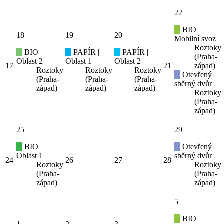
22
BIO |
18
19
20
Mobilní svoz
Roztoky
BIO |
PAPÍR |
PAPÍR |
(Praha-
Oblast 2
Oblast 1
Oblast 2
17
21
západ)
Roztoky
Roztoky
Roztoky
Otevřený
(Praha-
(Praha-
(Praha-
sběrný dvůr
západ)
západ)
západ)
Roztoky
(Praha-
západ)
25
29
BIO |
Otevřený
Oblast 1
sběrný dvůr
24
26
27
28
Roztoky
Roztoky
(Praha-
(Praha-
západ)
západ)
5
BIO |