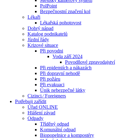
Městský kamerový systém
PolPoint
Bezpečnostní značení kol
Lékaři
Lékařská pohotovost
Dobrý nápad
Katalog podnikatelů
Jízdní řády
Krizové situace
Při povodni
Voda září 2024
Povodňové zpravodajství
Při epidemiích a nákazách
Při dopravní nehodě
Při požáru
Při evakuaci
Únik nebezpečné látky
Cizinci ⁄ Foreigners
Potřebuji zařídit
Úřad ONLINE
Hlášení závad
Odpady
Tříděný odpad
Komunální odpad
Biopopelnice a kompostéry