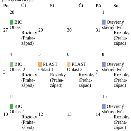
Po
Út
St
Čt
Pá
So
28
1
BIO |
Otevřený
Oblast 1
sběrný dvůr
27
29
30
31
Roztoky
Roztoky
(Praha-
(Praha-
západ)
západ)
4
5
6
8
BIO |
PLAST |
PLAST |
Otevřený
Oblast 2
Oblast 1
Oblast 2
sběrný dvůr
3
7
Roztoky
Roztoky
Roztoky
Roztoky
(Praha-
(Praha-
(Praha-
(Praha-
západ)
západ)
západ)
západ)
11
15
BIO |
Otevřený
Oblast 1
sběrný dvůr
10
12
13
14
Roztoky
Roztoky
(Praha-
(Praha-
západ)
západ)