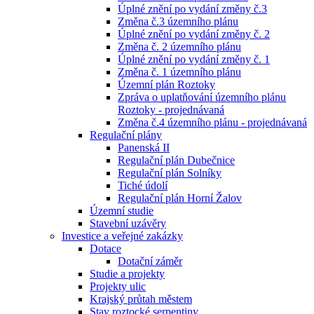
Úplné znění po vydání změny č.3
Změna č.3 územního plánu
Úplné znění po vydání změny č. 2
Změna č. 2 územního plánu
Úplné znění po vydání změny č. 1
Změna č. 1 územního plánu
Územní plán Roztoky
Zpráva o uplatňování územního plánu
Roztoky - projednávaná
Změna č.4 územního plánu - projednávaná
Regulační plány
Panenská II
Regulační plán Dubečnice
Regulační plán Solníky
Tiché údolí
Regulační plán Horní Žalov
Územní studie
Stavební uzávěry
Investice a veřejné zakázky
Dotace
Dotační záměr
Studie a projekty
Projekty ulic
Krajský průtah městem
Stav roztocké serpentiny