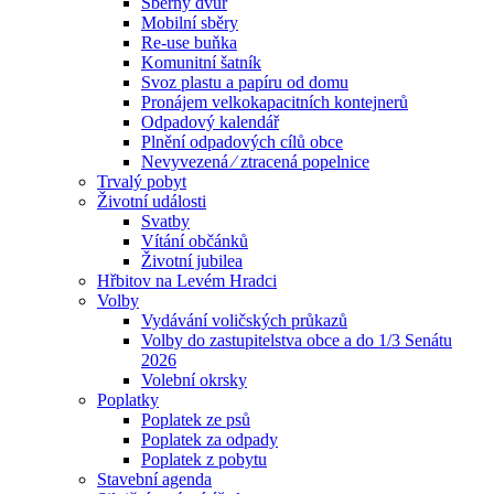
Sběrný dvůr
Mobilní sběry
Re-use buňka
Komunitní šatník
Svoz plastu a papíru od domu
Pronájem velkokapacitních kontejnerů
Odpadový kalendář
Plnění odpadových cílů obce
Nevyvezená ⁄ ztracená popelnice
Trvalý pobyt
Životní události
Svatby
Vítání občánků
Životní jubilea
Hřbitov na Levém Hradci
Volby
Vydávání voličských průkazů
Volby do zastupitelstva obce a do 1/3 Senátu
2026
Volební okrsky
Poplatky
Poplatek ze psů
Poplatek za odpady
Poplatek z pobytu
Stavební agenda