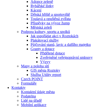
Adopce zeleně
Rybářské lístky
Kácení
Dětská hřiště a sportoviště
Toulavá a opuštěná zvířata
Příspěvky na vývoz žump
Městská zeleň
Podpora kultury, sportu a spolků
Jak uspořádat akci v Roztokách
Plakátovací služby
Půjčování stanů, lavic a dalšího majetku
Granty a dotace
Přidělené dotace
Zveřejněné veřejnoprávní smlouvy
Výzvy
Mapy a poloha sítí
GIS města Roztoky
Služba Utility report
Czech POINT
Formuláře
Kontakty
Kontaktní údaje města
Podatelna
Lidé na úřadě
Mobilní aplikace