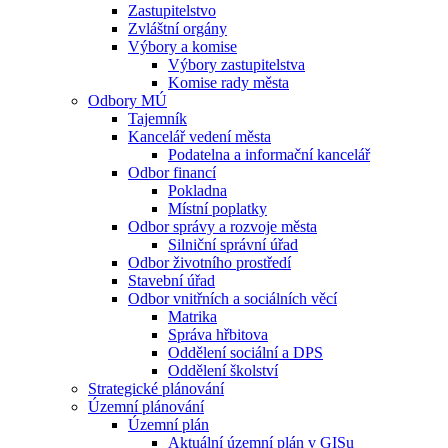
Zastupitelstvo
Zvláštní orgány
Výbory a komise
Výbory zastupitelstva
Komise rady města
Odbory MÚ
Tajemník
Kancelář vedení města
Podatelna a informační kancelář
Odbor financí
Pokladna
Místní poplatky
Odbor správy a rozvoje města
Silniční správní úřad
Odbor životního prostředí
Stavební úřad
Odbor vnitřních a sociálních věcí
Matrika
Správa hřbitova
Oddělení sociální a DPS
Oddělení školství
Strategické plánování
Územní plánování
Územní plán
Aktuální územní plán v GISu