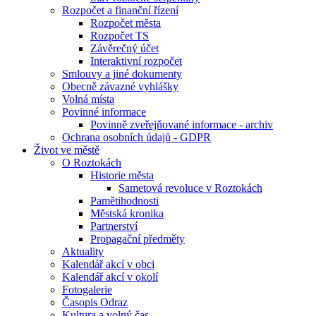
Rozpočet a finanční řízení
Rozpočet města
Rozpočet TS
Závěrečný účet
Interaktivní rozpočet
Smlouvy a jiné dokumenty
Obecně závazné vyhlášky
Volná místa
Povinné informace
Povinně zveřejňované informace - archiv
Ochrana osobních údajů - GDPR
Život ve městě
O Roztokách
Historie města
Sametová revoluce v Roztokách
Pamětihodnosti
Městská kronika
Partnerství
Propagační předměty
Aktuality
Kalendář akcí v obci
Kalendář akcí v okolí
Fotogalerie
Časopis Odraz
Kultura a volný čas