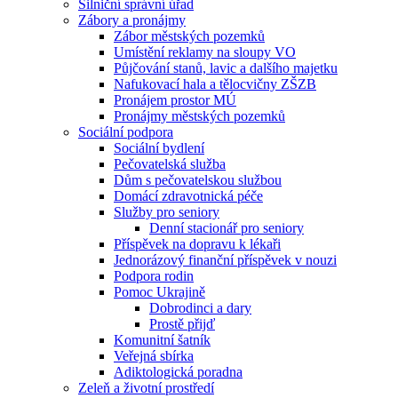
Silniční správní úřad
Zábory a pronájmy
Zábor městských pozemků
Umístění reklamy na sloupy VO
Půjčování stanů, lavic a dalšího majetku
Nafukovací hala a tělocvičny ZŠZB
Pronájem prostor MÚ
Pronájmy městských pozemků
Sociální podpora
Sociální bydlení
Pečovatelská služba
Dům s pečovatelskou službou
Domácí zdravotnická péče
Služby pro seniory
Denní stacionář pro seniory
Příspěvek na dopravu k lékaři
Jednorázový finanční příspěvek v nouzi
Podpora rodin
Pomoc Ukrajině
Dobrodinci a dary
Prostě přijď
Komunitní šatník
Veřejná sbírka
Adiktologická poradna
Zeleň a životní prostředí