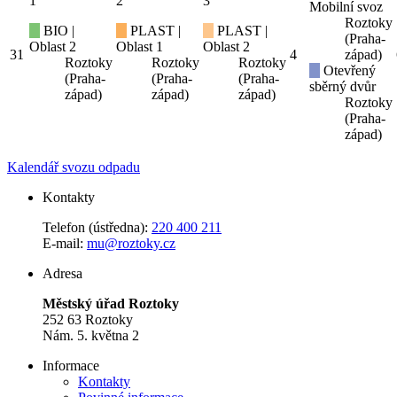
1
2
3
Mobilní svoz
Roztoky
BIO |
PLAST |
PLAST |
(Praha-
Oblast 2
Oblast 1
Oblast 2
31
4
západ)
Roztoky
Roztoky
Roztoky
Otevřený
(Praha-
(Praha-
(Praha-
sběrný dvůr
západ)
západ)
západ)
Roztoky
(Praha-
západ)
Kalendář svozu odpadu
Kontakty
Telefon (ústředna):
220 400 211
E-mail:
mu@roztoky.cz
Adresa
Městský úřad Roztoky
252 63 Roztoky
Nám. 5. května 2
Informace
Kontakty