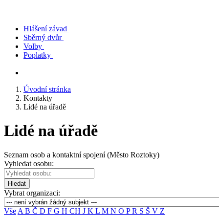
Hlášení závad
Sběrný dvůr
Volby
Poplatky
Úvodní stránka
Kontakty
Lidé na úřadě
Lidé na úřadě
Seznam osob a kontaktní spojení (Město Roztoky)
Vyhledat osobu:
Hledat
Vybrat organizaci:
Vše
A
B
Č
D
F
G
H
CH
J
K
L
M
N
O
P
R
S
Š
V
Z