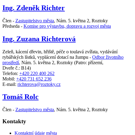
Ing. Zdeněk Richter
Člen -
Zastupitelstvo města
,
Nám. 5. května 2, Roztoky
Předseda -
Komise pro výstavbu, dopravu a rozvoj města
Ing. Zuzana Richterová
Zeleň, kácení dřevin, hřiště, péče o toulavá zvířata, vydávání
rybářských lístků, vyplácení dotací na žumpu -
Odbor životního
prostředí
,
Nám. 5. května 2, Roztoky
(Patro: přízemí,
Dveře č.: B14)
Telefon:
+420 220 400 262
Mobil:
+420 731 652 236
E-mail:
richterova@roztoky.cz
Tomáš Rolc
Člen -
Zastupitelstvo města
,
Nám. 5. května 2, Roztoky
Kontakty
Kontaktní údaje města