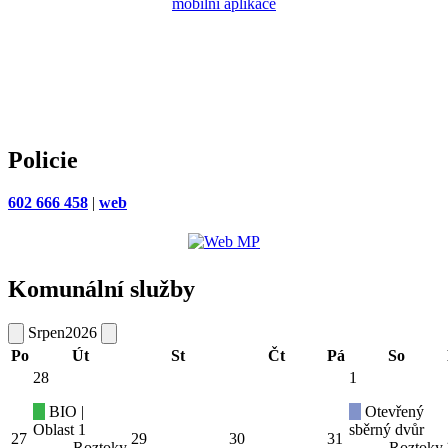
Policie
602 666 458
|
web
Komunální služby
Srpen
2026
Po
Út
St
Čt
Pá
So
28
1
BIO |
Otevřený
Oblast 1
sběrný dvůr
27
29
30
31
Roztoky
Roztoky