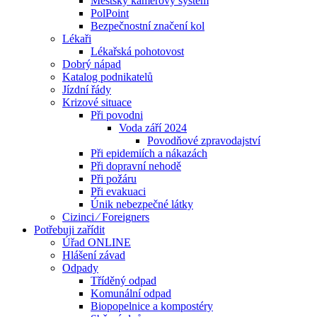
Městský kamerový systém
PolPoint
Bezpečnostní značení kol
Lékaři
Lékařská pohotovost
Dobrý nápad
Katalog podnikatelů
Jízdní řády
Krizové situace
Při povodni
Voda září 2024
Povodňové zpravodajství
Při epidemiích a nákazách
Při dopravní nehodě
Při požáru
Při evakuaci
Únik nebezpečné látky
Cizinci ⁄ Foreigners
Potřebuji zařídit
Úřad ONLINE
Hlášení závad
Odpady
Tříděný odpad
Komunální odpad
Biopopelnice a kompostéry