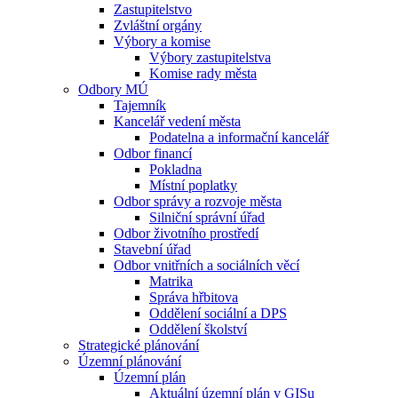
Zastupitelstvo
Zvláštní orgány
Výbory a komise
Výbory zastupitelstva
Komise rady města
Odbory MÚ
Tajemník
Kancelář vedení města
Podatelna a informační kancelář
Odbor financí
Pokladna
Místní poplatky
Odbor správy a rozvoje města
Silniční správní úřad
Odbor životního prostředí
Stavební úřad
Odbor vnitřních a sociálních věcí
Matrika
Správa hřbitova
Oddělení sociální a DPS
Oddělení školství
Strategické plánování
Územní plánování
Územní plán
Aktuální územní plán v GISu