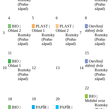
(Praha-
(Praha-
západ)
západ)
4
5
6
8
BIO |
PLAST |
PLAST |
Otevřený
Oblast 2
Oblast 1
Oblast 2
sběrný dvůr
3
7
Roztoky
Roztoky
Roztoky
Roztoky
(Praha-
(Praha-
(Praha-
(Praha-
západ)
západ)
západ)
západ)
11
15
BIO |
Otevřený
Oblast 1
sběrný dvůr
10
12
13
14
Roztoky
Roztoky
(Praha-
(Praha-
západ)
západ)
22
BIO |
18
19
20
Mobilní svoz
Roztoky
BIO |
PAPÍR |
PAPÍR |