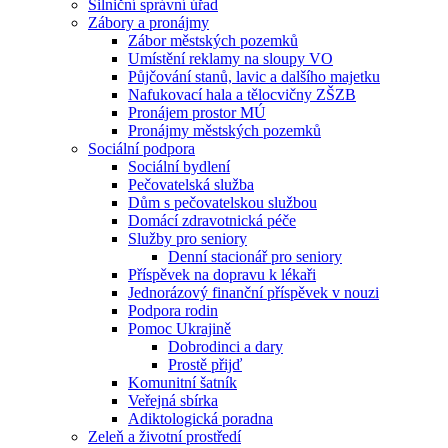
Silniční správní úřad
Zábory a pronájmy
Zábor městských pozemků
Umístění reklamy na sloupy VO
Půjčování stanů, lavic a dalšího majetku
Nafukovací hala a tělocvičny ZŠZB
Pronájem prostor MÚ
Pronájmy městských pozemků
Sociální podpora
Sociální bydlení
Pečovatelská služba
Dům s pečovatelskou službou
Domácí zdravotnická péče
Služby pro seniory
Denní stacionář pro seniory
Příspěvek na dopravu k lékaři
Jednorázový finanční příspěvek v nouzi
Podpora rodin
Pomoc Ukrajině
Dobrodinci a dary
Prostě přijď
Komunitní šatník
Veřejná sbírka
Adiktologická poradna
Zeleň a životní prostředí