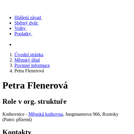
Hlášení závad
Sběrný dvůr
Volby
Poplatky
Úvodní stránka
Městský úřad
Povinné informace
Petra Flenerová
Petra Flenerová
Role v org. struktuře
Knihovnice -
Městská knihovna
, Jungmannova 966, Roztoky
(Patro: přízemí)
Kontakty