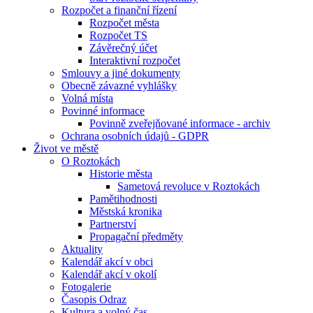
Rozpočet a finanční řízení
Rozpočet města
Rozpočet TS
Závěrečný účet
Interaktivní rozpočet
Smlouvy a jiné dokumenty
Obecně závazné vyhlášky
Volná místa
Povinné informace
Povinně zveřejňované informace - archiv
Ochrana osobních údajů - GDPR
Život ve městě
O Roztokách
Historie města
Sametová revoluce v Roztokách
Pamětihodnosti
Městská kronika
Partnerství
Propagační předměty
Aktuality
Kalendář akcí v obci
Kalendář akcí v okolí
Fotogalerie
Časopis Odraz
Kultura a volný čas