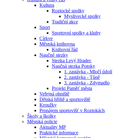
Kultura
Roztocké spolky
Myslivecké spolky
Tradiční akce
Sport
Sportovní spolky a kluby
Církve
Městská knihovna
Knihovní řád
Naučné stezky
Stezka Levý Hradec
Naučná stezka Potoky
1. zastávka - Mločí údolí
2. zastávka - Tůně
3. zastávka - Zdymadlo
Projekt Paměť města
Veřejná ohniště
Dětská hřiště a sportoviště
Kroužky
Pronájem sportovišť v Roztokách
Školy a školky
Městská policie
Aktuality MP
Praktické informace