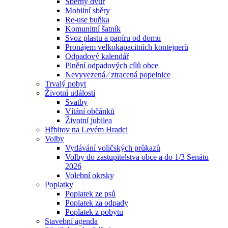
Sběrný dvůr
Mobilní sběry
Re-use buňka
Komunitní šatník
Svoz plastu a papíru od domu
Pronájem velkokapacitních kontejnerů
Odpadový kalendář
Plnění odpadových cílů obce
Nevyvezená ⁄ ztracená popelnice
Trvalý pobyt
Životní události
Svatby
Vítání občánků
Životní jubilea
Hřbitov na Levém Hradci
Volby
Vydávání voličských průkazů
Volby do zastupitelstva obce a do 1/3 Senátu
2026
Volební okrsky
Poplatky
Poplatek ze psů
Poplatek za odpady
Poplatek z pobytu
Stavební agenda