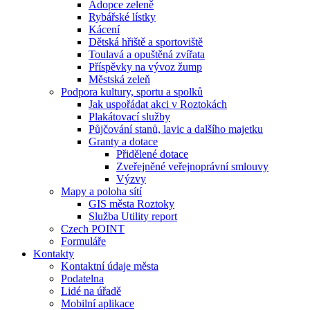
Adopce zeleně
Rybářské lístky
Kácení
Dětská hřiště a sportoviště
Toulavá a opuštěná zvířata
Příspěvky na vývoz žump
Městská zeleň
Podpora kultury, sportu a spolků
Jak uspořádat akci v Roztokách
Plakátovací služby
Půjčování stanů, lavic a dalšího majetku
Granty a dotace
Přidělené dotace
Zveřejněné veřejnoprávní smlouvy
Výzvy
Mapy a poloha sítí
GIS města Roztoky
Služba Utility report
Czech POINT
Formuláře
Kontakty
Kontaktní údaje města
Podatelna
Lidé na úřadě
Mobilní aplikace