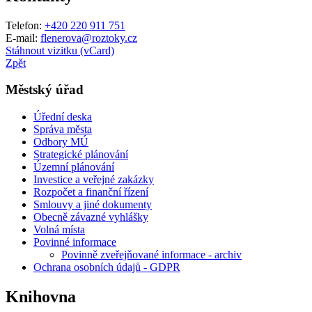
Telefon:
+420 220 911 751
E-mail:
flenerova@roztoky.cz
Stáhnout vizitku (vCard)
Zpět
Městský úřad
Úřední deska
Správa města
Odbory MÚ
Strategické plánování
Územní plánování
Investice a veřejné zakázky
Rozpočet a finanční řízení
Smlouvy a jiné dokumenty
Obecně závazné vyhlášky
Volná místa
Povinné informace
Povinně zveřejňované informace - archiv
Ochrana osobních údajů - GDPR
Knihovna