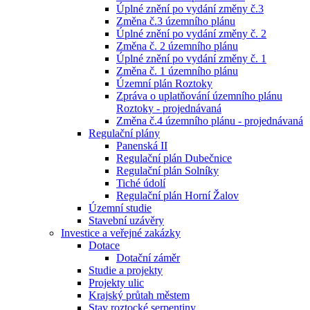
Úplné znění po vydání změny č.3
Změna č.3 územního plánu
Úplné znění po vydání změny č. 2
Změna č. 2 územního plánu
Úplné znění po vydání změny č. 1
Změna č. 1 územního plánu
Územní plán Roztoky
Zpráva o uplatňování územního plánu
Roztoky - projednávaná
Změna č.4 územního plánu - projednávaná
Regulační plány
Panenská II
Regulační plán Dubečnice
Regulační plán Solníky
Tiché údolí
Regulační plán Horní Žalov
Územní studie
Stavební uzávěry
Investice a veřejné zakázky
Dotace
Dotační záměr
Studie a projekty
Projekty ulic
Krajský průtah městem
Stav roztocké serpentiny