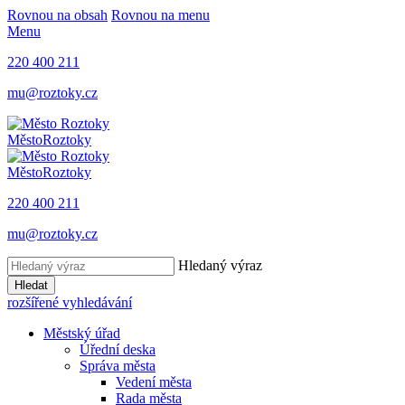
Rovnou na obsah
Rovnou na menu
Menu
220 400 211
mu@roztoky.cz
Město
Roztoky
Město
Roztoky
220 400 211
mu@roztoky.cz
Hledaný výraz
Hledat
rozšířené vyhledávání
Městský úřad
Úřední deska
Správa města
Vedení města
Rada města