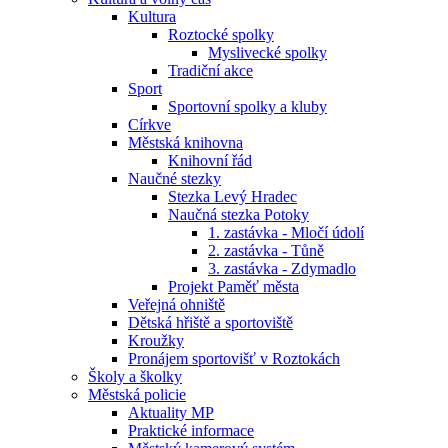
Kultura
Roztocké spolky
Myslivecké spolky
Tradiční akce
Sport
Sportovní spolky a kluby
Církve
Městská knihovna
Knihovní řád
Naučné stezky
Stezka Levý Hradec
Naučná stezka Potoky
1. zastávka - Mločí údolí
2. zastávka - Tůně
3. zastávka - Zdymadlo
Projekt Paměť města
Veřejná ohniště
Dětská hřiště a sportoviště
Kroužky
Pronájem sportovišť v Roztokách
Školy a školky
Městská policie
Aktuality MP
Praktické informace