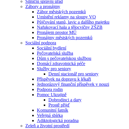
Silniční správní úřad
Zábory a pronájmy
Zábor městských pozemků
Umístění reklamy na sloupy VO
Půjčování stanů, lavic a dalšího majetku
Nafukovací hala a tělocvičny ZŠZB
Pronájem prostor MÚ
Pronájmy městských pozemků
Sociální podpora
Sociální bydlení
Pečovatelská služba
Dům s pečovatelskou službou
Domácí zdravotnická péče
Služby pro seniory
Denní stacionář pro seniory
Příspěvek na dopravu k lékaři
Jednorázový finanční příspěvek v nouzi
Podpora rodin
Pomoc Ukrajině
Dobrodinci a dary
Prostě přijď
Komunitní šatník
Veřejná sbírka
Adiktologická poradna
Zeleň a životní prostředí