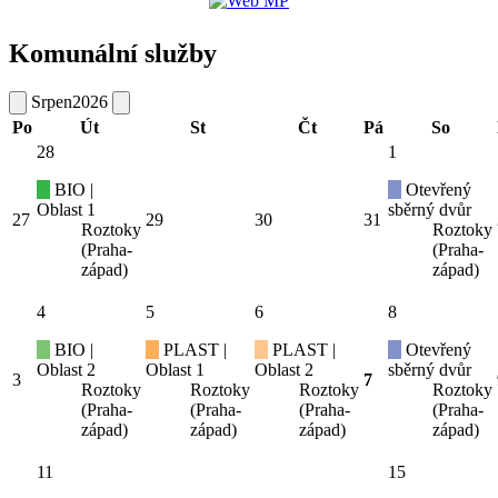
Komunální služby
Srpen
2026
Po
Út
St
Čt
Pá
So
28
1
BIO |
Otevřený
Oblast 1
sběrný dvůr
27
29
30
31
Roztoky
Roztoky
(Praha-
(Praha-
západ)
západ)
4
5
6
8
BIO |
PLAST |
PLAST |
Otevřený
Oblast 2
Oblast 1
Oblast 2
sběrný dvůr
3
7
Roztoky
Roztoky
Roztoky
Roztoky
(Praha-
(Praha-
(Praha-
(Praha-
západ)
západ)
západ)
západ)
11
15