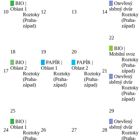
BIO |
Otevřený
Oblast 1
sběrný dvůr
10
12
13
14
Roztoky
Roztoky
(Praha-
(Praha-
západ)
západ)
22
BIO |
18
19
20
Mobilní svoz
Roztoky
BIO |
PAPÍR |
PAPÍR |
(Praha-
Oblast 2
Oblast 1
Oblast 2
17
21
západ)
Roztoky
Roztoky
Roztoky
Otevřený
(Praha-
(Praha-
(Praha-
sběrný dvůr
západ)
západ)
západ)
Roztoky
(Praha-
západ)
25
29
BIO |
Otevřený
Oblast 1
sběrný dvůr
24
26
27
28
Roztoky
Roztoky
(Praha-
(Praha-