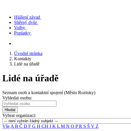
Hlášení závad
Sběrný dvůr
Volby
Poplatky
Úvodní stránka
Kontakty
Lidé na úřadě
Lidé na úřadě
Seznam osob a kontaktní spojení (Město Roztoky)
Vyhledat osobu:
Hledat
Vybrat organizaci:
Vše
A
B
Č
D
F
G
H
CH
J
K
L
M
N
O
P
R
S
Š
V
Z