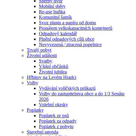
Sběrný dvůr
Mobilní sběry
Re-use buňka
Komunitní šatník
Svoz plastu a papíru od domu
Pronájem velkokapacitních kontejnerů
Odpadový kalendář
Plnění odpadových cílů obce
Nevyvezená ⁄ ztracená popelnice
Trvalý pobyt
Životní události
Svatby
Vítání občánků
Životní jubilea
Hřbitov na Levém Hradci
Volby
Vydávání voličských průkazů
Volby do zastupitelstva obce a do 1/3 Senátu
2026
Volební okrsky
Poplatky
Poplatek ze psů
Poplatek za odpady
Poplatek z pobytu
Stavební agenda