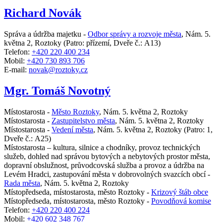
Richard Novák
Správa a údržba majetku -
Odbor správy a rozvoje města
,
Nám. 5.
května 2, Roztoky
(Patro: přízemí, Dveře č.: A13)
Telefon:
+420 220 400 234
Mobil:
+420 730 893 706
E-mail:
novak@roztoky.cz
Mgr. Tomáš Novotný
Místostarosta -
Město Roztoky
,
Nám. 5. května 2, Roztoky
Místostarosta -
Zastupitelstvo města
,
Nám. 5. května 2, Roztoky
Místostarosta -
Vedení města
,
Nám. 5. května 2, Roztoky
(Patro: 1,
Dveře č.: A25)
Místostarosta – kultura, silnice a chodníky, provoz technických
služeb, dohled nad správou bytových a nebytových prostor města,
dopravní obslužnost, průvodcovská služba a provoz a údržba na
Levém Hradci, zastupování města v dobrovolných svazcích obcí -
Rada města
,
Nám. 5. května 2, Roztoky
Místopředseda, místostarosta, město Roztoky -
Krizový štáb obce
Místopředseda, místostarosta, město Roztoky -
Povodňová komise
Telefon:
+420 220 400 224
Mobil:
+420 602 348 767