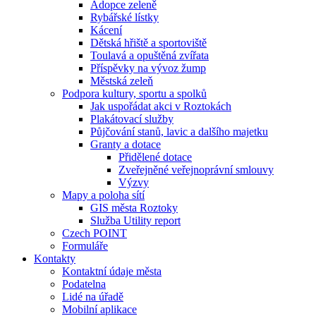
Adopce zeleně
Rybářské lístky
Kácení
Dětská hřiště a sportoviště
Toulavá a opuštěná zvířata
Příspěvky na vývoz žump
Městská zeleň
Podpora kultury, sportu a spolků
Jak uspořádat akci v Roztokách
Plakátovací služby
Půjčování stanů, lavic a dalšího majetku
Granty a dotace
Přidělené dotace
Zveřejněné veřejnoprávní smlouvy
Výzvy
Mapy a poloha sítí
GIS města Roztoky
Služba Utility report
Czech POINT
Formuláře
Kontakty
Kontaktní údaje města
Podatelna
Lidé na úřadě
Mobilní aplikace