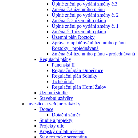
Úplné znění po vydání změny č.3
Změna č.3 územního plánu
Úplné znění po vydání změny č. 2
Změna č. 2 územního plánu
Úplné znění po vydání změny č. 1
Změna č. 1 územního plánu
Územní plán Roztoky
Zpráva o uplatňování územního plánu
Roztoky - projednávaná
Změna č.4 územního plánu - projednávaná
Regulační plány
Panenská II
Regulační plán Dubečnice
Regulační plán Solníky
Tiché údolí
Regulační plán Horní Žalov
Územní studie
Stavební uzávěry
Investice a veřejné zakázky
Dotace
Dotační záměr
Studie a projekty
Projekty ulic
Krajský průtah městem
Stav roztocké serpentiny