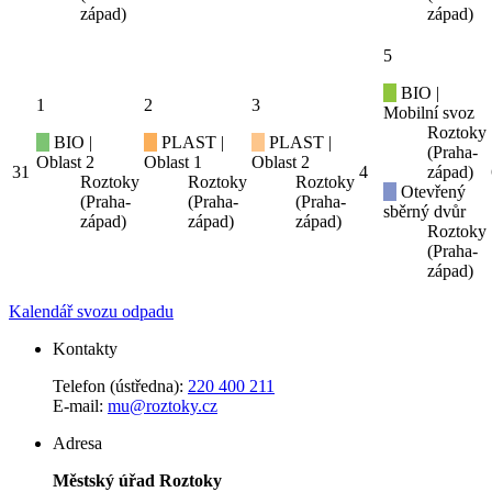
západ)
západ)
5
BIO |
1
2
3
Mobilní svoz
Roztoky
BIO |
PLAST |
PLAST |
(Praha-
Oblast 2
Oblast 1
Oblast 2
31
4
západ)
Roztoky
Roztoky
Roztoky
Otevřený
(Praha-
(Praha-
(Praha-
sběrný dvůr
západ)
západ)
západ)
Roztoky
(Praha-
západ)
Kalendář svozu odpadu
Kontakty
Telefon (ústředna):
220 400 211
E-mail:
mu@roztoky.cz
Adresa
Městský úřad Roztoky