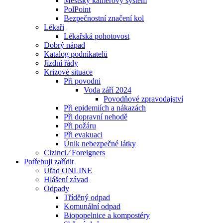
Městský kamerový systém
PolPoint
Bezpečnostní značení kol
Lékaři
Lékařská pohotovost
Dobrý nápad
Katalog podnikatelů
Jízdní řády
Krizové situace
Při povodni
Voda září 2024
Povodňové zpravodajství
Při epidemiích a nákazách
Při dopravní nehodě
Při požáru
Při evakuaci
Únik nebezpečné látky
Cizinci ⁄ Foreigners
Potřebuji zařídit
Úřad ONLINE
Hlášení závad
Odpady
Tříděný odpad
Komunální odpad
Biopopelnice a kompostéry