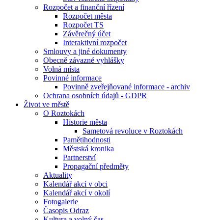
Rozpočet a finanční řízení
Rozpočet města
Rozpočet TS
Závěrečný účet
Interaktivní rozpočet
Smlouvy a jiné dokumenty
Obecně závazné vyhlášky
Volná místa
Povinné informace
Povinně zveřejňované informace - archiv
Ochrana osobních údajů - GDPR
Život ve městě
O Roztokách
Historie města
Sametová revoluce v Roztokách
Pamětihodnosti
Městská kronika
Partnerství
Propagační předměty
Aktuality
Kalendář akcí v obci
Kalendář akcí v okolí
Fotogalerie
Časopis Odraz
Kultura a volný čas