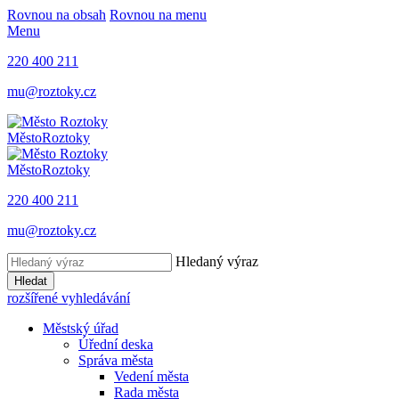
Rovnou na obsah
Rovnou na menu
Menu
220 400 211
mu@roztoky.cz
Město
Roztoky
Město
Roztoky
220 400 211
mu@roztoky.cz
Hledaný výraz
Hledat
rozšířené vyhledávání
Městský úřad
Úřední deska
Správa města
Vedení města
Rada města