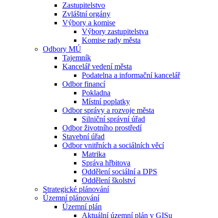
Zastupitelstvo
Zvláštní orgány
Výbory a komise
Výbory zastupitelstva
Komise rady města
Odbory MÚ
Tajemník
Kancelář vedení města
Podatelna a informační kancelář
Odbor financí
Pokladna
Místní poplatky
Odbor správy a rozvoje města
Silniční správní úřad
Odbor životního prostředí
Stavební úřad
Odbor vnitřních a sociálních věcí
Matrika
Správa hřbitova
Oddělení sociální a DPS
Oddělení školství
Strategické plánování
Územní plánování
Územní plán
Aktuální územní plán v GISu