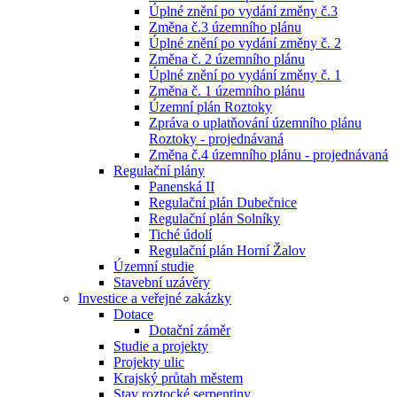
Úplné znění po vydání změny č.3
Změna č.3 územního plánu
Úplné znění po vydání změny č. 2
Změna č. 2 územního plánu
Úplné znění po vydání změny č. 1
Změna č. 1 územního plánu
Územní plán Roztoky
Zpráva o uplatňování územního plánu
Roztoky - projednávaná
Změna č.4 územního plánu - projednávaná
Regulační plány
Panenská II
Regulační plán Dubečnice
Regulační plán Solníky
Tiché údolí
Regulační plán Horní Žalov
Územní studie
Stavební uzávěry
Investice a veřejné zakázky
Dotace
Dotační záměr
Studie a projekty
Projekty ulic
Krajský průtah městem
Stav roztocké serpentiny