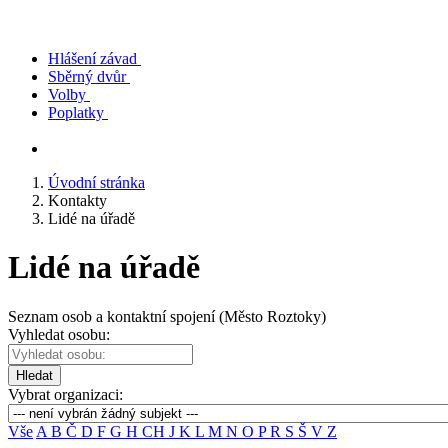
Hlášení závad
Sběrný dvůr
Volby
Poplatky
Úvodní stránka
Kontakty
Lidé na úřadě
Lidé na úřadě
Seznam osob a kontaktní spojení (Město Roztoky)
Vyhledat osobu:
Hledat
Vybrat organizaci:
Vše
A
B
Č
D
F
G
H
CH
J
K
L
M
N
O
P
R
S
Š
V
Z