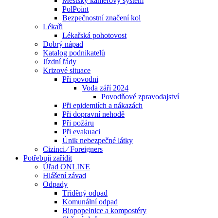
Městský kamerový systém
PolPoint
Bezpečnostní značení kol
Lékaři
Lékařská pohotovost
Dobrý nápad
Katalog podnikatelů
Jízdní řády
Krizové situace
Při povodni
Voda září 2024
Povodňové zpravodajství
Při epidemiích a nákazách
Při dopravní nehodě
Při požáru
Při evakuaci
Únik nebezpečné látky
Cizinci ⁄ Foreigners
Potřebuji zařídit
Úřad ONLINE
Hlášení závad
Odpady
Tříděný odpad
Komunální odpad
Biopopelnice a kompostéry