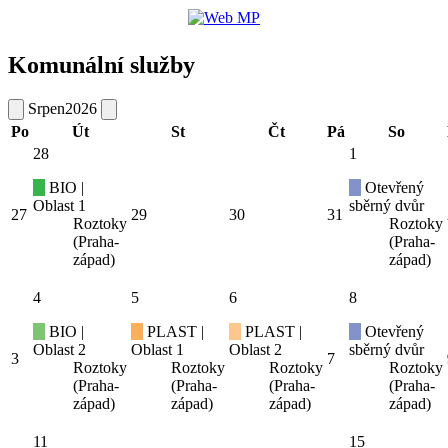
Komunální služby
Srpen
2026
Po
Út
St
Čt
Pá
So
28
1
BIO |
Otevřený
Oblast 1
sběrný dvůr
27
29
30
31
Roztoky
Roztoky
(Praha-
(Praha-
západ)
západ)
4
5
6
8
BIO |
PLAST |
PLAST |
Otevřený
Oblast 2
Oblast 1
Oblast 2
sběrný dvůr
3
7
Roztoky
Roztoky
Roztoky
Roztoky
(Praha-
(Praha-
(Praha-
(Praha-
západ)
západ)
západ)
západ)
11
15