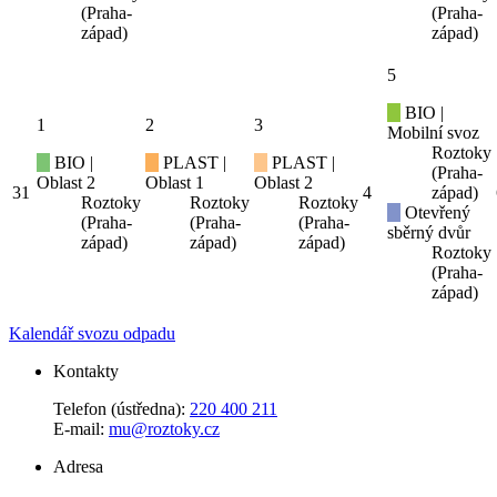
(Praha-
(Praha-
západ)
západ)
5
BIO |
1
2
3
Mobilní svoz
Roztoky
BIO |
PLAST |
PLAST |
(Praha-
Oblast 2
Oblast 1
Oblast 2
31
4
západ)
Roztoky
Roztoky
Roztoky
Otevřený
(Praha-
(Praha-
(Praha-
sběrný dvůr
západ)
západ)
západ)
Roztoky
(Praha-
západ)
Kalendář svozu odpadu
Kontakty
Telefon (ústředna):
220 400 211
E-mail:
mu@roztoky.cz
Adresa