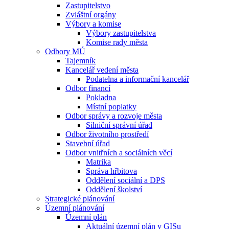
Zastupitelstvo
Zvláštní orgány
Výbory a komise
Výbory zastupitelstva
Komise rady města
Odbory MÚ
Tajemník
Kancelář vedení města
Podatelna a informační kancelář
Odbor financí
Pokladna
Místní poplatky
Odbor správy a rozvoje města
Silniční správní úřad
Odbor životního prostředí
Stavební úřad
Odbor vnitřních a sociálních věcí
Matrika
Správa hřbitova
Oddělení sociální a DPS
Oddělení školství
Strategické plánování
Územní plánování
Územní plán
Aktuální územní plán v GISu