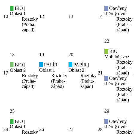
BIO |
Otevřený
Oblast 1
sběrný dvůr
10
12
13
14
Roztoky
Roztoky
(Praha-
(Praha-
západ)
západ)
22
BIO |
18
19
20
Mobilní svoz
Roztoky
BIO |
PAPÍR |
PAPÍR |
(Praha-
Oblast 2
Oblast 1
Oblast 2
17
21
západ)
Roztoky
Roztoky
Roztoky
Otevřený
(Praha-
(Praha-
(Praha-
sběrný dvůr
západ)
západ)
západ)
Roztoky
(Praha-
západ)
25
29
BIO |
Otevřený
Oblast 1
sběrný dvůr
24
26
27
28
Roztoky
Roztoky