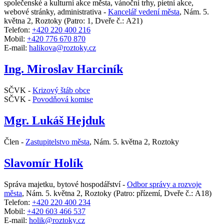
společenské a kulturní akce města, vánoční trhy, pietní akce,
webové stránky, administrativa -
Kancelář vedení města
,
Nám. 5.
května 2, Roztoky
(Patro: 1, Dveře č.: A21)
Telefon:
+420 220 400 216
Mobil:
+420 776 670 870
E-mail:
halikova@roztoky.cz
Ing. Miroslav Harciník
SČVK -
Krizový štáb obce
SČVK -
Povodňová komise
Mgr. Lukáš Hejduk
Člen -
Zastupitelstvo města
,
Nám. 5. května 2, Roztoky
Slavomír Holík
Správa majetku, bytové hospodářství -
Odbor správy a rozvoje
města
,
Nám. 5. května 2, Roztoky
(Patro: přízemí, Dveře č.: A18)
Telefon:
+420 220 400 234
Mobil:
+420 603 466 537
E-mail:
holik@roztoky.cz