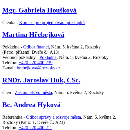
Mgr. Gabriela Houšková
Členka -
Komise pro projednávání přestupků
Martina Hřebejková
Pokladna -
Odbor financí
,
Nám. 5. května 2, Roztoky
(Patro: přízemí, Dveře č.: A13)
Vedoucí pokladny -
Pokladna
,
Nám. 5. května 2, Roztoky
Telefon:
+420 220 400 239
E-mail:
hrebejkova@roztoky.cz
RNDr. Jaroslav Huk, CSc.
Člen -
Zastupitelstvo města
,
Nám. 5. května 2, Roztoky
Bc. Andrea Hyková
Referentka -
Odbor správy a rozvoje města
,
Nám. 5. května 2,
Roztoky
(Patro: 1, Dveře č.: A23)
Telefon:
+420 220 400 211