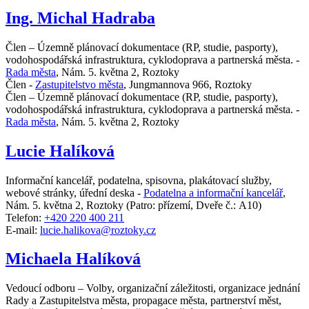
Ing. Michal Hadraba
Člen – Územně plánovací dokumentace (RP, studie, pasporty),
vodohospodářská infrastruktura, cyklodoprava a partnerská města. -
Rada města
,
Nám. 5. května 2, Roztoky
Člen -
Zastupitelstvo města
,
Jungmannova 966, Roztoky
Člen – Územně plánovací dokumentace (RP, studie, pasporty),
vodohospodářská infrastruktura, cyklodoprava a partnerská města. -
Rada města
,
Nám. 5. května 2, Roztoky
Lucie Halíková
Informační kancelář, podatelna, spisovna, plakátovací služby,
webové stránky, úřední deska -
Podatelna a informační kancelář
,
Nám. 5. května 2, Roztoky
(Patro: přízemí, Dveře č.: A10)
Telefon:
+420 220 400 211
E-mail:
lucie.halikova@roztoky.cz
Michaela Halíková
Vedoucí odboru – Volby, organizační záležitosti, organizace jednání
Rady a Zastupitelstva města, propagace města, partnerství měst,