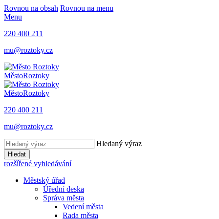
Rovnou na obsah
Rovnou na menu
Menu
220 400 211
mu@roztoky.cz
Město
Roztoky
Město
Roztoky
220 400 211
mu@roztoky.cz
Hledaný výraz
Hledat
rozšířené vyhledávání
Městský úřad
Úřední deska
Správa města
Vedení města
Rada města