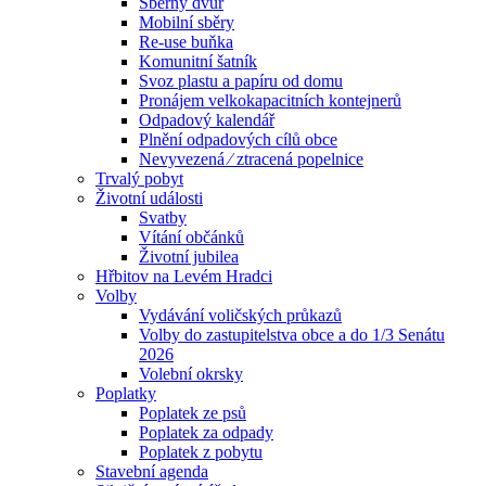
Sběrný dvůr
Mobilní sběry
Re-use buňka
Komunitní šatník
Svoz plastu a papíru od domu
Pronájem velkokapacitních kontejnerů
Odpadový kalendář
Plnění odpadových cílů obce
Nevyvezená ⁄ ztracená popelnice
Trvalý pobyt
Životní události
Svatby
Vítání občánků
Životní jubilea
Hřbitov na Levém Hradci
Volby
Vydávání voličských průkazů
Volby do zastupitelstva obce a do 1/3 Senátu
2026
Volební okrsky
Poplatky
Poplatek ze psů
Poplatek za odpady
Poplatek z pobytu
Stavební agenda