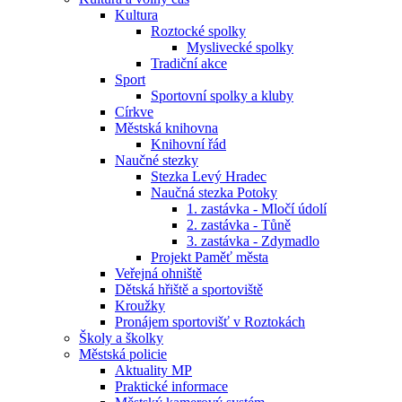
Kultura
Roztocké spolky
Myslivecké spolky
Tradiční akce
Sport
Sportovní spolky a kluby
Církve
Městská knihovna
Knihovní řád
Naučné stezky
Stezka Levý Hradec
Naučná stezka Potoky
1. zastávka - Mločí údolí
2. zastávka - Tůně
3. zastávka - Zdymadlo
Projekt Paměť města
Veřejná ohniště
Dětská hřiště a sportoviště
Kroužky
Pronájem sportovišť v Roztokách
Školy a školky
Městská policie
Aktuality MP
Praktické informace