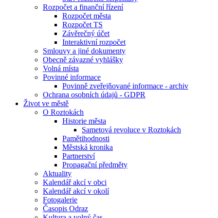
Rozpočet a finanční řízení
Rozpočet města
Rozpočet TS
Závěrečný účet
Interaktivní rozpočet
Smlouvy a jiné dokumenty
Obecně závazné vyhlášky
Volná místa
Povinné informace
Povinně zveřejňované informace - archiv
Ochrana osobních údajů - GDPR
Život ve městě
O Roztokách
Historie města
Sametová revoluce v Roztokách
Pamětihodnosti
Městská kronika
Partnerství
Propagační předměty
Aktuality
Kalendář akcí v obci
Kalendář akcí v okolí
Fotogalerie
Časopis Odraz
Kultura a volný čas