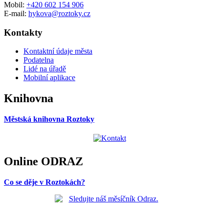
Mobil:
+420 602 154 906
E-mail:
hykova@roztoky.cz
Kontakty
Kontaktní údaje města
Podatelna
Lidé na úřadě
Mobilní aplikace
Knihovna
Městská knihovna Roztoky
Online ODRAZ
Co se děje v Roztokách?