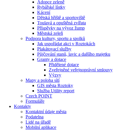
Adopce zeleně
Rybářské lístky
Kácení
Dětská hřiště a sportoviště
Toulavá a opuštěná zvířata
Příspěvky na vývoz žump
Městská zeleň
Podpora kultury, sportu a spolků
Jak uspořádat akci v Roztokách
Plakátovací služby
Půjčování stanů, lavic a dalšího majetku
Granty a dotace
Přidělené dotace
Zveřejněné veřejnoprávní smlouvy
Výzvy
Mapy a poloha sítí
GIS města Roztoky
Služba Utility report
Czech POINT
Formuláře
Kontakty
Kontaktní údaje města
Podatelna
Lidé na úřadě
Mobilní aplikace