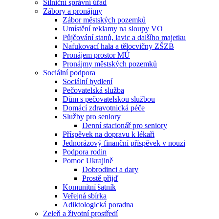
Silniční správní úřad
Zábory a pronájmy
Zábor městských pozemků
Umístění reklamy na sloupy VO
Půjčování stanů, lavic a dalšího majetku
Nafukovací hala a tělocvičny ZŠZB
Pronájem prostor MÚ
Pronájmy městských pozemků
Sociální podpora
Sociální bydlení
Pečovatelská služba
Dům s pečovatelskou službou
Domácí zdravotnická péče
Služby pro seniory
Denní stacionář pro seniory
Příspěvek na dopravu k lékaři
Jednorázový finanční příspěvek v nouzi
Podpora rodin
Pomoc Ukrajině
Dobrodinci a dary
Prostě přijď
Komunitní šatník
Veřejná sbírka
Adiktologická poradna
Zeleň a životní prostředí