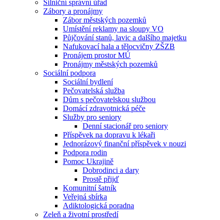
Silniční správní úřad
Zábory a pronájmy
Zábor městských pozemků
Umístění reklamy na sloupy VO
Půjčování stanů, lavic a dalšího majetku
Nafukovací hala a tělocvičny ZŠZB
Pronájem prostor MÚ
Pronájmy městských pozemků
Sociální podpora
Sociální bydlení
Pečovatelská služba
Dům s pečovatelskou službou
Domácí zdravotnická péče
Služby pro seniory
Denní stacionář pro seniory
Příspěvek na dopravu k lékaři
Jednorázový finanční příspěvek v nouzi
Podpora rodin
Pomoc Ukrajině
Dobrodinci a dary
Prostě přijď
Komunitní šatník
Veřejná sbírka
Adiktologická poradna
Zeleň a životní prostředí