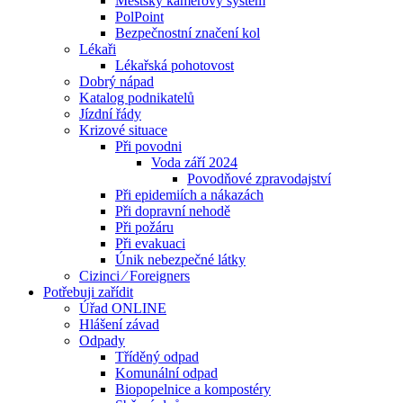
Městský kamerový systém
PolPoint
Bezpečnostní značení kol
Lékaři
Lékařská pohotovost
Dobrý nápad
Katalog podnikatelů
Jízdní řády
Krizové situace
Při povodni
Voda září 2024
Povodňové zpravodajství
Při epidemiích a nákazách
Při dopravní nehodě
Při požáru
Při evakuaci
Únik nebezpečné látky
Cizinci ⁄ Foreigners
Potřebuji zařídit
Úřad ONLINE
Hlášení závad
Odpady
Tříděný odpad
Komunální odpad
Biopopelnice a kompostéry