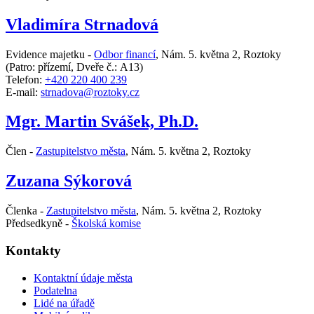
Vladimíra Strnadová
Evidence majetku -
Odbor financí
,
Nám. 5. května 2, Roztoky
(Patro: přízemí, Dveře č.: A13)
Telefon:
+420 220 400 239
E-mail:
strnadova@roztoky.cz
Mgr. Martin Svášek, Ph.D.
Člen -
Zastupitelstvo města
,
Nám. 5. května 2, Roztoky
Zuzana Sýkorová
Členka -
Zastupitelstvo města
,
Nám. 5. května 2, Roztoky
Předsedkyně -
Školská komise
Kontakty
Kontaktní údaje města
Podatelna
Lidé na úřadě