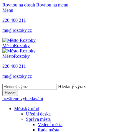
Rovnou na obsah
Rovnou na menu
Menu
220 400 211
mu@roztoky.cz
Město
Roztoky
Město
Roztoky
220 400 211
mu@roztoky.cz
Hledaný výraz
Hledat
rozšířené vyhledávání
Městský úřad
Úřední deska
Správa města
Vedení města
Rada města