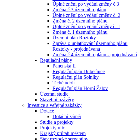
Úplné znění po vydání změny č.3
Změna č.3 územního plánu
Úplné znění po vydání změny č. 2
Změna č. 2 územního plánu
Úplné znění po vydání změny č. 1
Změna č. 1 územního plánu
Územní plán Roztoky
Zpráva o uplatňování územního plánu
Roztoky - projednávaná
Změna č.4 územního plánu - projednávaná
Regulační plány
Panenská II
Regulační plán Dubečnice
Regulační plán Solníky
Tiché údolí
Regulační plán Horní Žalov
Územní studie
Stavební uzávěry
Investice a veřejné zakázky
Dotace
Dotační záměr
Studie a projekty
Projekty ulic
Krajský průtah městem
Stav roztocké serpentiny