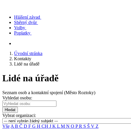
Hlášení závad
Sběrný dvůr
Volby
Poplatky
Úvodní stránka
Kontakty
Lidé na úřadě
Lidé na úřadě
Seznam osob a kontaktní spojení (Město Roztoky)
Vyhledat osobu:
Hledat
Vybrat organizaci:
Vše
A
B
Č
D
F
G
H
CH
J
K
L
M
N
O
P
R
S
Š
V
Z