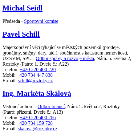
Michal Seidl
Předseda -
Sportovní komise
Pavel Schill
Majetkoprávní věci týkající se městských pozemků (prodeje,
pronájmy, směny, dary, atd.), součinnost s katastrem nemovitostí,
ÚZSVM, SPÚ -
Odbor správy a rozvoje města
,
Nám. 5. května 2,
Roztoky
(Patro: 1, Dveře č.: A22)
Telefon:
+420 220 400 220
Mobil:
+420 734 447 838
E-mail:
schill@roztoky.cz
Ing. Markéta Skálová
Vedoucí odboru -
Odbor financí
,
Nám. 5. května 2, Roztoky
(Patro: přízemí, Dveře č.: A13)
Telefon:
+420 220 400 266
Mobil:
+420 734 159 728
E-mail:
skalova@roztoky.cz