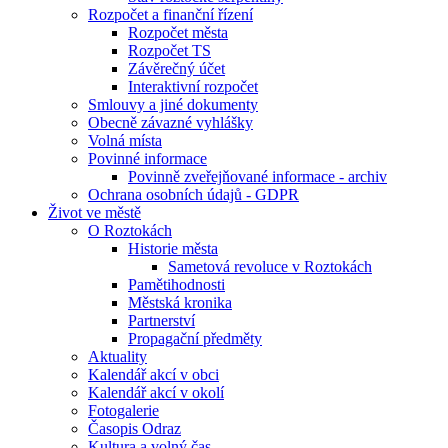
Rozpočet a finanční řízení
Rozpočet města
Rozpočet TS
Závěrečný účet
Interaktivní rozpočet
Smlouvy a jiné dokumenty
Obecně závazné vyhlášky
Volná místa
Povinné informace
Povinně zveřejňované informace - archiv
Ochrana osobních údajů - GDPR
Život ve městě
O Roztokách
Historie města
Sametová revoluce v Roztokách
Pamětihodnosti
Městská kronika
Partnerství
Propagační předměty
Aktuality
Kalendář akcí v obci
Kalendář akcí v okolí
Fotogalerie
Časopis Odraz
Kultura a volný čas