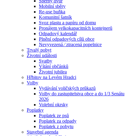
Sběrný dvůr
Mobilní sběry
Re-use buňka
Komunitní šatník
Svoz plastu a papíru od domu
Pronájem velkokapacitních kontejnerů
Odpadový kalendář
Plnění odpadových cílů obce
Nevyvezená ⁄ ztracená popelnice
Trvalý pobyt
Životní události
Svatby
Vítání občánků
Životní jubilea
Hřbitov na Levém Hradci
Volby
Vydávání voličských průkazů
Volby do zastupitelstva obce a do 1/3 Senátu
2026
Volební okrsky
Poplatky
Poplatek ze psů
Poplatek za odpady
Poplatek z pobytu
Stavební agenda