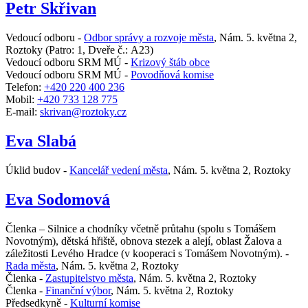
Petr Skřivan
Vedoucí odboru -
Odbor správy a rozvoje města
,
Nám. 5. května 2,
Roztoky
(Patro: 1, Dveře č.: A23)
Vedoucí odboru SRM MÚ -
Krizový štáb obce
Vedoucí odboru SRM MÚ -
Povodňová komise
Telefon:
+420 220 400 236
Mobil:
+420 733 128 775
E-mail:
skrivan@roztoky.cz
Eva Slabá
Úklid budov -
Kancelář vedení města
,
Nám. 5. května 2, Roztoky
Eva Sodomová
Členka – Silnice a chodníky včetně průtahu (spolu s Tomášem
Novotným), dětská hřiště, obnova stezek a alejí, oblast Žalova a
záležitosti Levého Hradce (v kooperaci s Tomášem Novotným). -
Rada města
,
Nám. 5. května 2, Roztoky
Členka -
Zastupitelstvo města
,
Nám. 5. května 2, Roztoky
Členka -
Finanční výbor
,
Nám. 5. května 2, Roztoky
Předsedkyně -
Kulturní komise