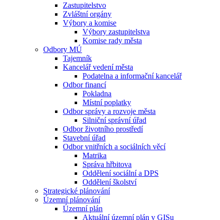
Zastupitelstvo
Zvláštní orgány
Výbory a komise
Výbory zastupitelstva
Komise rady města
Odbory MÚ
Tajemník
Kancelář vedení města
Podatelna a informační kancelář
Odbor financí
Pokladna
Místní poplatky
Odbor správy a rozvoje města
Silniční správní úřad
Odbor životního prostředí
Stavební úřad
Odbor vnitřních a sociálních věcí
Matrika
Správa hřbitova
Oddělení sociální a DPS
Oddělení školství
Strategické plánování
Územní plánování
Územní plán
Aktuální územní plán v GISu