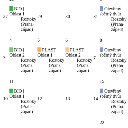
BIO |
Otevřený
Oblast 1
sběrný dvůr
27
29
30
31
Roztoky
Roztoky
(Praha-
(Praha-
západ)
západ)
4
5
6
8
BIO |
PLAST |
PLAST |
Otevřený
Oblast 2
Oblast 1
Oblast 2
sběrný dvůr
3
7
Roztoky
Roztoky
Roztoky
Roztoky
(Praha-
(Praha-
(Praha-
(Praha-
západ)
západ)
západ)
západ)
11
15
BIO |
Otevřený
Oblast 1
sběrný dvůr
10
12
13
14
Roztoky
Roztoky
(Praha-
(Praha-
západ)
západ)
22