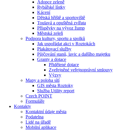
Adopce zeleně
Rybářské lístky
Kácení
Dětská hřiště a sportoviště
Toulavá a opuštěná zvířata
Příspěvky na vývoz žump
Městská zeleň
Podpora kultury, sportu a spolků
Jak uspořádat akci v Roztokách
Plakátovací služby
Půjčování stanů, lavic a dalšího majetku
Granty a dotace
Přidělené dotace
Zveřejněné veřejnoprávní smlouvy
Výzvy
Mapy a poloha sítí
GIS města Roztoky
Služba Utility report
Czech POINT
Formuláře
Kontakty
Kontaktní údaje města
Podatelna
Lidé na úřadě
Mobilní aplikace