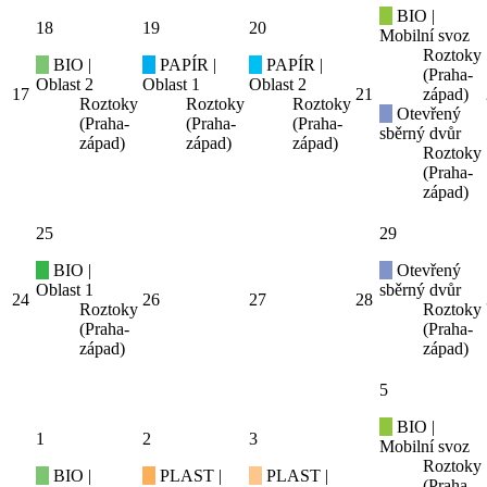
BIO |
18
19
20
Mobilní svoz
Roztoky
BIO |
PAPÍR |
PAPÍR |
(Praha-
Oblast 2
Oblast 1
Oblast 2
17
21
západ)
Roztoky
Roztoky
Roztoky
Otevřený
(Praha-
(Praha-
(Praha-
sběrný dvůr
západ)
západ)
západ)
Roztoky
(Praha-
západ)
25
29
BIO |
Otevřený
Oblast 1
sběrný dvůr
24
26
27
28
Roztoky
Roztoky
(Praha-
(Praha-
západ)
západ)
5
BIO |
1
2
3
Mobilní svoz
Roztoky
BIO |
PLAST |
PLAST |
(Praha-