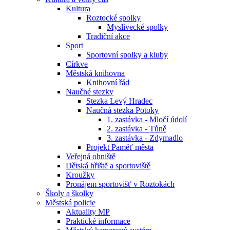
Kultura
Roztocké spolky
Myslivecké spolky
Tradiční akce
Sport
Sportovní spolky a kluby
Církve
Městská knihovna
Knihovní řád
Naučné stezky
Stezka Levý Hradec
Naučná stezka Potoky
1. zastávka - Mločí údolí
2. zastávka - Tůně
3. zastávka - Zdymadlo
Projekt Paměť města
Veřejná ohniště
Dětská hřiště a sportoviště
Kroužky
Pronájem sportovišť v Roztokách
Školy a školky
Městská policie
Aktuality MP
Praktické informace