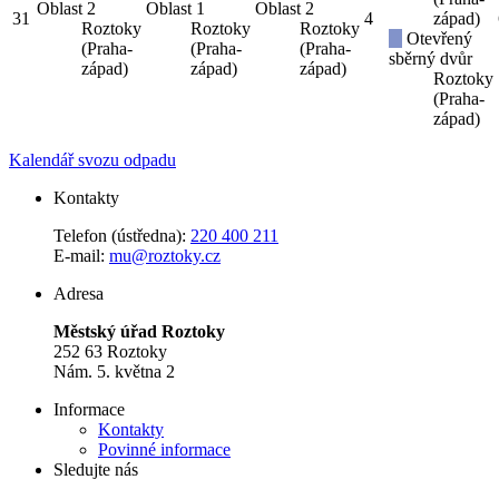
Oblast 2
Oblast 1
Oblast 2
31
4
západ)
Roztoky
Roztoky
Roztoky
Otevřený
(Praha-
(Praha-
(Praha-
sběrný dvůr
západ)
západ)
západ)
Roztoky
(Praha-
západ)
Kalendář svozu odpadu
Kontakty
Telefon (ústředna):
220 400 211
E-mail:
mu@roztoky.cz
Adresa
Městský úřad Roztoky
252 63 Roztoky
Nám. 5. května 2
Informace
Kontakty
Povinné informace
Sledujte nás