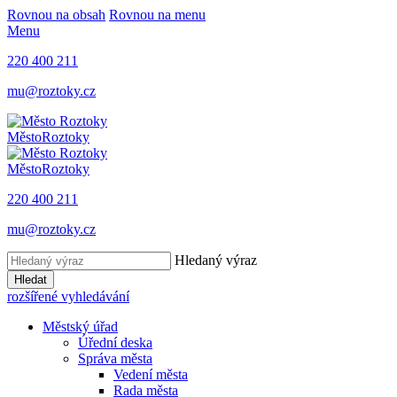
Rovnou na obsah
Rovnou na menu
Menu
220 400 211
mu@roztoky.cz
Město
Roztoky
Město
Roztoky
220 400 211
mu@roztoky.cz
Hledaný výraz
Hledat
rozšířené vyhledávání
Městský úřad
Úřední deska
Správa města
Vedení města
Rada města