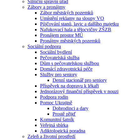
Silniční správní úřad
Zábory a pronájmy
Zábor městských pozemků
Umístění reklamy na sloupy VO
Půjčování stanů, lavic a dalšího majetku
Nafukovací hala a tělocvičny ZŠZB
Pronájem prostor MÚ
Pronájmy městských pozemků
Sociální podpora
Sociální bydlení
Pečovatelská služba
Dům s pečovatelskou službou
Domácí zdravotnická péče
Služby pro seniory
Denní stacionář pro seniory
Příspěvek na dopravu k lékaři
Jednorázový finanční příspěvek v nouzi
Podpora rodin
Pomoc Ukrajině
Dobrodinci a dary
Prostě přijď
Komunitní šatník
Veřejná sbírka
Adiktologická poradna
Zeleň a životní prostředí