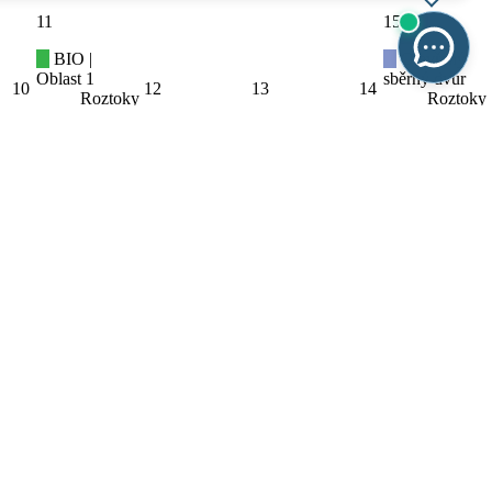
11
15
BIO |
Otevřený
Oblast 1
sběrný dvůr
10
12
13
14
Roztoky
Roztoky
(Praha-
(Praha-
západ)
západ)
22
BIO |
18
19
20
Mobilní svoz
Roztoky
BIO |
PAPÍR |
PAPÍR |
(Praha-
Oblast 2
Oblast 1
Oblast 2
17
21
západ)
Roztoky
Roztoky
Roztoky
Otevřený
(Praha-
(Praha-
(Praha-
sběrný dvůr
západ)
západ)
západ)
Roztoky
(Praha-
západ)
25
29
BIO |
Otevřený