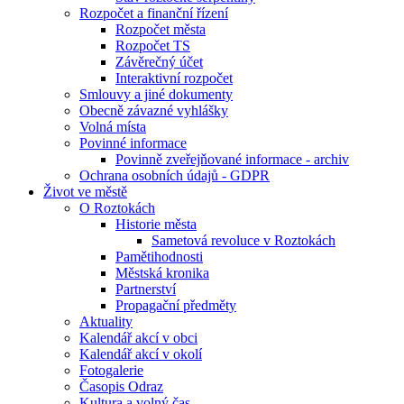
Rozpočet a finanční řízení
Rozpočet města
Rozpočet TS
Závěrečný účet
Interaktivní rozpočet
Smlouvy a jiné dokumenty
Obecně závazné vyhlášky
Volná místa
Povinné informace
Povinně zveřejňované informace - archiv
Ochrana osobních údajů - GDPR
Život ve městě
O Roztokách
Historie města
Sametová revoluce v Roztokách
Pamětihodnosti
Městská kronika
Partnerství
Propagační předměty
Aktuality
Kalendář akcí v obci
Kalendář akcí v okolí
Fotogalerie
Časopis Odraz
Kultura a volný čas