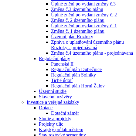
Úplné znění po vydání změny č.3
Změna č.3 územního plánu
Úplné znění po vydání změny č. 2
Změna č. 2 územního plánu
Úplné znění po vydání změny č. 1
Změna č. 1 územního plánu
Územní plán Roztoky
Zpráva o uplatňování územního plánu
Roztoky - projednávaná
Změna č.4 územního plánu - projednávaná
Regulační plány
Panenská II
Regulační plán Dubečnice
Regulační plán Solníky
Tiché údolí
Regulační plán Horní Žalov
Územní studie
Stavební uzávěry
Investice a veřejné zakázky
Dotace
Dotační záměr
Studie a projekty
Projekty ulic
Krajský průtah městem
Stav roztocké serpentiny