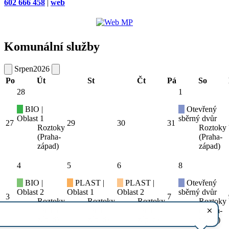
602 666 458
|
web
Komunální služby
Srpen
2026
Po
Út
St
Čt
Pá
So
28
1
BIO |
Otevřený
Oblast 1
sběrný dvůr
27
29
30
31
Roztoky
Roztoky
(Praha-
(Praha-
západ)
západ)
4
5
6
8
BIO |
PLAST |
PLAST |
Otevřený
Oblast 2
Oblast 1
Oblast 2
sběrný dvůr
3
7
Roztoky
Roztoky
Roztoky
Roztoky
(Praha-
(Praha-
(Praha-
(Praha-
západ)
západ)
západ)
západ)