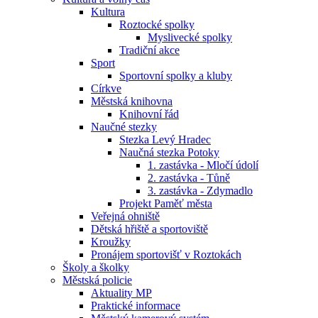
Kultura
Roztocké spolky
Myslivecké spolky
Tradiční akce
Sport
Sportovní spolky a kluby
Církve
Městská knihovna
Knihovní řád
Naučné stezky
Stezka Levý Hradec
Naučná stezka Potoky
1. zastávka - Mločí údolí
2. zastávka - Tůně
3. zastávka - Zdymadlo
Projekt Paměť města
Veřejná ohniště
Dětská hřiště a sportoviště
Kroužky
Pronájem sportovišť v Roztokách
Školy a školky
Městská policie
Aktuality MP
Praktické informace