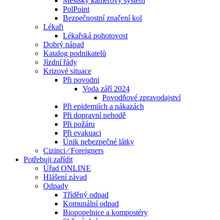
Městský kamerový systém
PolPoint
Bezpečnostní značení kol
Lékaři
Lékařská pohotovost
Dobrý nápad
Katalog podnikatelů
Jízdní řády
Krizové situace
Při povodni
Voda září 2024
Povodňové zpravodajství
Při epidemiích a nákazách
Při dopravní nehodě
Při požáru
Při evakuaci
Únik nebezpečné látky
Cizinci ⁄ Foreigners
Potřebuji zařídit
Úřad ONLINE
Hlášení závad
Odpady
Tříděný odpad
Komunální odpad
Biopopelnice a kompostéry