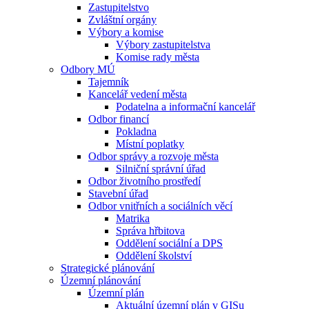
Zastupitelstvo
Zvláštní orgány
Výbory a komise
Výbory zastupitelstva
Komise rady města
Odbory MÚ
Tajemník
Kancelář vedení města
Podatelna a informační kancelář
Odbor financí
Pokladna
Místní poplatky
Odbor správy a rozvoje města
Silniční správní úřad
Odbor životního prostředí
Stavební úřad
Odbor vnitřních a sociálních věcí
Matrika
Správa hřbitova
Oddělení sociální a DPS
Oddělení školství
Strategické plánování
Územní plánování
Územní plán
Aktuální územní plán v GISu