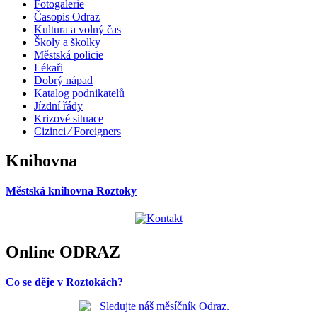
Fotogalerie
Časopis Odraz
Kultura a volný čas
Školy a školky
Městská policie
Lékaři
Dobrý nápad
Katalog podnikatelů
Jízdní řády
Krizové situace
Cizinci ⁄ Foreigners
Knihovna
Městská knihovna Roztoky
Online ODRAZ
Co se děje v Roztokách?