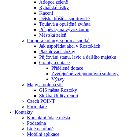
Adopce zeleně
Rybářské lístky
Kácení
Dětská hřiště a sportoviště
Toulavá a opuštěná zvířata
Příspěvky na vývoz žump
Městská zeleň
Podpora kultury, sportu a spolků
Jak uspořádat akci v Roztokách
Plakátovací služby
Půjčování stanů, lavic a dalšího majetku
Granty a dotace
Přidělené dotace
Zveřejněné veřejnoprávní smlouvy
Výzvy
Mapy a poloha sítí
GIS města Roztoky
Služba Utility report
Czech POINT
Formuláře
Kontakty
Kontaktní údaje města
Podatelna
Lidé na úřadě
Mobilní aplikace