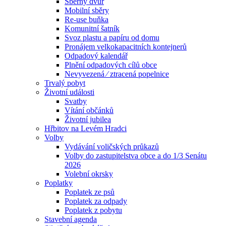
Sběrný dvůr
Mobilní sběry
Re-use buňka
Komunitní šatník
Svoz plastu a papíru od domu
Pronájem velkokapacitních kontejnerů
Odpadový kalendář
Plnění odpadových cílů obce
Nevyvezená ⁄ ztracená popelnice
Trvalý pobyt
Životní události
Svatby
Vítání občánků
Životní jubilea
Hřbitov na Levém Hradci
Volby
Vydávání voličských průkazů
Volby do zastupitelstva obce a do 1/3 Senátu
2026
Volební okrsky
Poplatky
Poplatek ze psů
Poplatek za odpady
Poplatek z pobytu
Stavební agenda