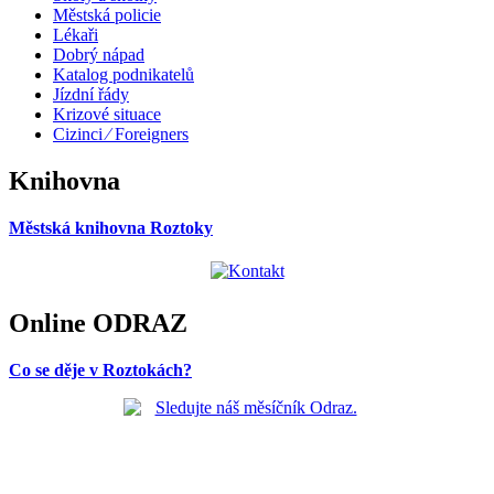
Městská policie
Lékaři
Dobrý nápad
Katalog podnikatelů
Jízdní řády
Krizové situace
Cizinci ⁄ Foreigners
Knihovna
Městská knihovna Roztoky
Online ODRAZ
Co se děje v Roztokách?