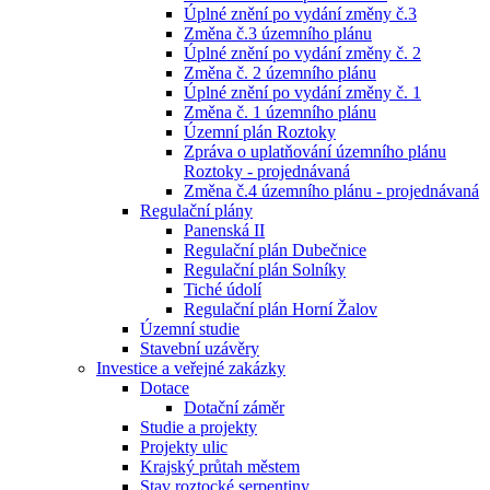
Úplné znění po vydání změny č.3
Změna č.3 územního plánu
Úplné znění po vydání změny č. 2
Změna č. 2 územního plánu
Úplné znění po vydání změny č. 1
Změna č. 1 územního plánu
Územní plán Roztoky
Zpráva o uplatňování územního plánu
Roztoky - projednávaná
Změna č.4 územního plánu - projednávaná
Regulační plány
Panenská II
Regulační plán Dubečnice
Regulační plán Solníky
Tiché údolí
Regulační plán Horní Žalov
Územní studie
Stavební uzávěry
Investice a veřejné zakázky
Dotace
Dotační záměr
Studie a projekty
Projekty ulic
Krajský průtah městem
Stav roztocké serpentiny