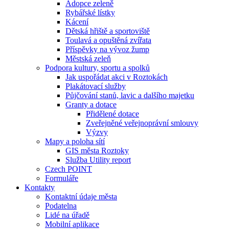
Adopce zeleně
Rybářské lístky
Kácení
Dětská hřiště a sportoviště
Toulavá a opuštěná zvířata
Příspěvky na vývoz žump
Městská zeleň
Podpora kultury, sportu a spolků
Jak uspořádat akci v Roztokách
Plakátovací služby
Půjčování stanů, lavic a dalšího majetku
Granty a dotace
Přidělené dotace
Zveřejněné veřejnoprávní smlouvy
Výzvy
Mapy a poloha sítí
GIS města Roztoky
Služba Utility report
Czech POINT
Formuláře
Kontakty
Kontaktní údaje města
Podatelna
Lidé na úřadě
Mobilní aplikace