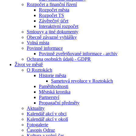
Rozpočet a finanční řízení
Rozpočet města
Rozpočet TS
Závěrečný účet
Interaktivní rozpočet
Smlouvy a jiné dokumenty
Obecně závazné vyhlášky
Volná místa
Povinné informace
Povinně zveřejňované informace - archiv
Ochrana osobních údajů - GDPR
Život ve městě
O Roztokách
Historie města
Sametová revoluce v Roztokách
Pamětihodnosti
Městská kronika
Partnerství
Propagační předměty
Aktuality
Kalendář akcí v obci
Kalendář akcí v okolí
Fotogalerie
Časopis Odraz
Kultura a volný čas