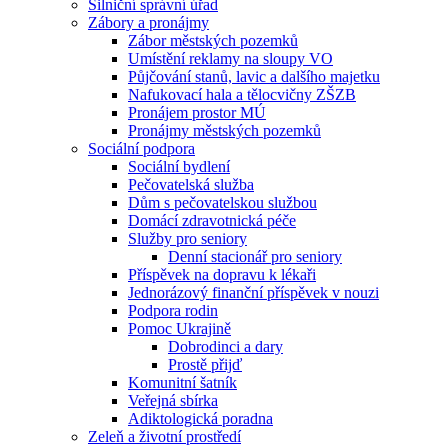
Silniční správní úřad
Zábory a pronájmy
Zábor městských pozemků
Umístění reklamy na sloupy VO
Půjčování stanů, lavic a dalšího majetku
Nafukovací hala a tělocvičny ZŠZB
Pronájem prostor MÚ
Pronájmy městských pozemků
Sociální podpora
Sociální bydlení
Pečovatelská služba
Dům s pečovatelskou službou
Domácí zdravotnická péče
Služby pro seniory
Denní stacionář pro seniory
Příspěvek na dopravu k lékaři
Jednorázový finanční příspěvek v nouzi
Podpora rodin
Pomoc Ukrajině
Dobrodinci a dary
Prostě přijď
Komunitní šatník
Veřejná sbírka
Adiktologická poradna
Zeleň a životní prostředí