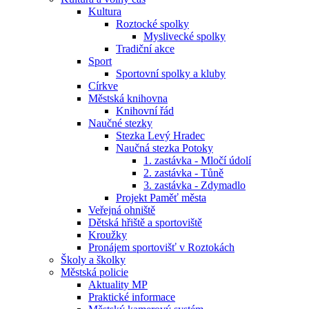
Kultura
Roztocké spolky
Myslivecké spolky
Tradiční akce
Sport
Sportovní spolky a kluby
Církve
Městská knihovna
Knihovní řád
Naučné stezky
Stezka Levý Hradec
Naučná stezka Potoky
1. zastávka - Mločí údolí
2. zastávka - Tůně
3. zastávka - Zdymadlo
Projekt Paměť města
Veřejná ohniště
Dětská hřiště a sportoviště
Kroužky
Pronájem sportovišť v Roztokách
Školy a školky
Městská policie
Aktuality MP
Praktické informace