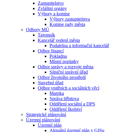
Zastupitelstvo
Zvláštní orgány
Výbory a komise
Výbory zastupitelstva
Komise rady města
Odbory MÚ
Tajemník
Kancelář vedení města
Podatelna a informační kancelář
Odbor financí
Pokladna
Místní poplatky
Odbor správy a rozvoje města
Silniční správní úřad
Odbor životního prostředí
Stavební úřad
Odbor vnitřních a sociálních věcí
Matrika
Správa hřbitova
Oddělení sociální a DPS
Oddělení školství
Strategické plánování
Územní plánování
Územní plán
Aktuální územní plán v GISu