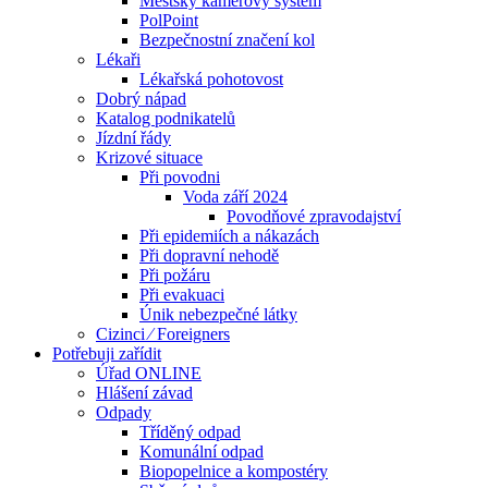
Městský kamerový systém
PolPoint
Bezpečnostní značení kol
Lékaři
Lékařská pohotovost
Dobrý nápad
Katalog podnikatelů
Jízdní řády
Krizové situace
Při povodni
Voda září 2024
Povodňové zpravodajství
Při epidemiích a nákazách
Při dopravní nehodě
Při požáru
Při evakuaci
Únik nebezpečné látky
Cizinci ⁄ Foreigners
Potřebuji zařídit
Úřad ONLINE
Hlášení závad
Odpady
Tříděný odpad
Komunální odpad
Biopopelnice a kompostéry