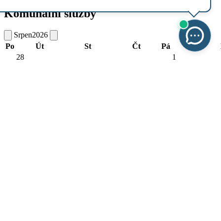
Komunální služby
Srpen
2026
Po
Út
St
Čt
Pá
So
28
1
BIO |
Otevřený
Oblast 1
sběrný dvůr
27
29
30
31
Roztoky
Roztoky
(Praha-
(Praha-
západ)
západ)
4
5
6
8
BIO |
PLAST |
PLAST |
Otevřený
Oblast 2
Oblast 1
Oblast 2
sběrný dvůr
3
7
Roztoky
Roztoky
Roztoky
Roztoky
(Praha-
(Praha-
(Praha-
(Praha-
západ)
západ)
západ)
západ)
11
15
BIO |
Otevřený