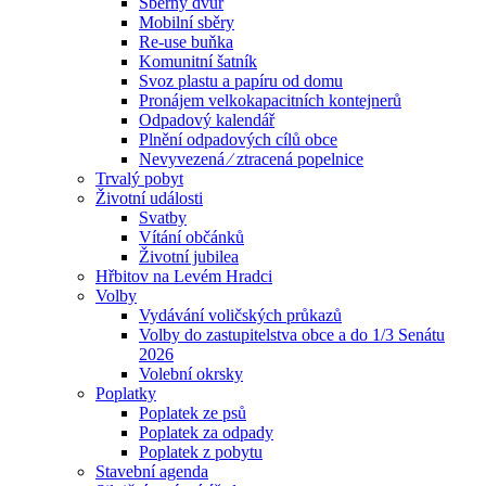
Sběrný dvůr
Mobilní sběry
Re-use buňka
Komunitní šatník
Svoz plastu a papíru od domu
Pronájem velkokapacitních kontejnerů
Odpadový kalendář
Plnění odpadových cílů obce
Nevyvezená ⁄ ztracená popelnice
Trvalý pobyt
Životní události
Svatby
Vítání občánků
Životní jubilea
Hřbitov na Levém Hradci
Volby
Vydávání voličských průkazů
Volby do zastupitelstva obce a do 1/3 Senátu
2026
Volební okrsky
Poplatky
Poplatek ze psů
Poplatek za odpady
Poplatek z pobytu
Stavební agenda