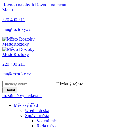
Rovnou na obsah
Rovnou na menu
Menu
220 400 211
mu@roztoky.cz
Město
Roztoky
Město
Roztoky
220 400 211
mu@roztoky.cz
Hledaný výraz
Hledat
rozšířené vyhledávání
Městský úřad
Úřední deska
Správa města
Vedení města
Rada města