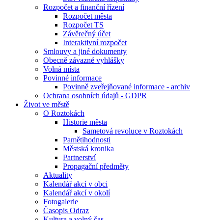
Rozpočet a finanční řízení
Rozpočet města
Rozpočet TS
Závěrečný účet
Interaktivní rozpočet
Smlouvy a jiné dokumenty
Obecně závazné vyhlášky
Volná místa
Povinné informace
Povinně zveřejňované informace - archiv
Ochrana osobních údajů - GDPR
Život ve městě
O Roztokách
Historie města
Sametová revoluce v Roztokách
Pamětihodnosti
Městská kronika
Partnerství
Propagační předměty
Aktuality
Kalendář akcí v obci
Kalendář akcí v okolí
Fotogalerie
Časopis Odraz
Kultura a volný čas