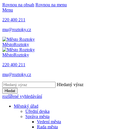
Rovnou na obsah
Rovnou na menu
Menu
220 400 211
mu@roztoky.cz
Město
Roztoky
Město
Roztoky
220 400 211
mu@roztoky.cz
Hledaný výraz
Hledat
rozšířené vyhledávání
Městský úřad
Úřední deska
Správa města
Vedení města
Rada města