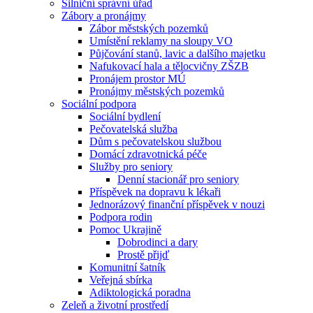
Silniční správní úřad
Zábory a pronájmy
Zábor městských pozemků
Umístění reklamy na sloupy VO
Půjčování stanů, lavic a dalšího majetku
Nafukovací hala a tělocvičny ZŠZB
Pronájem prostor MÚ
Pronájmy městských pozemků
Sociální podpora
Sociální bydlení
Pečovatelská služba
Dům s pečovatelskou službou
Domácí zdravotnická péče
Služby pro seniory
Denní stacionář pro seniory
Příspěvek na dopravu k lékaři
Jednorázový finanční příspěvek v nouzi
Podpora rodin
Pomoc Ukrajině
Dobrodinci a dary
Prostě přijď
Komunitní šatník
Veřejná sbírka
Adiktologická poradna
Zeleň a životní prostředí