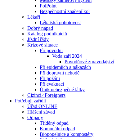
Městský kamerový systém
PolPoint
Bezpečnostní značení kol
Lékaři
Lékařská pohotovost
Dobrý nápad
Katalog podnikatelů
Jízdní řády
Krizové situace
Při povodni
Voda září 2024
Povodňové zpravodajství
Při epidemiích a nákazách
Při dopravní nehodě
Při požáru
Při evakuaci
Únik nebezpečné látky
Cizinci ⁄ Foreigners
Potřebuji zařídit
Úřad ONLINE
Hlášení závad
Odpady
Tříděný odpad
Komunální odpad
Biopopelnice a kompostéry