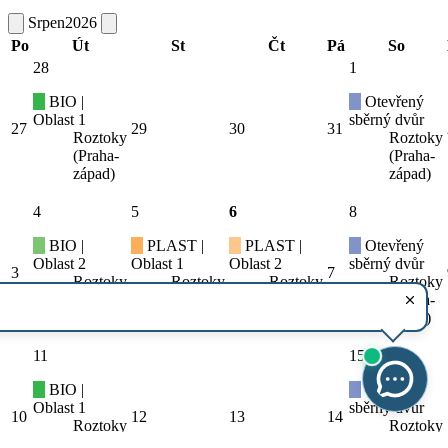
Srpen
2026
Po
Út
St
Čt
Pá
So
28
1
BIO |
Otevřený
Oblast 1
sběrný dvůr
27
29
30
31
Roztoky
Roztoky
(Praha-
(Praha-
západ)
západ)
4
5
6
8
BIO |
PLAST |
PLAST |
Otevřený
Oblast 2
Oblast 1
Oblast 2
sběrný dvůr
3
7
Roztoky
Roztoky
Roztoky
Roztoky
(Praha-
(Praha-
(Praha-
(Praha-
západ)
západ)
západ)
západ)
11
15
BIO |
Otevřený
Oblast 1
sběrný dvůr
10
12
13
14
Roztoky
Roztoky
(Praha-
(Praha-