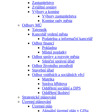
Zastupitelstvo
Zvláštní orgány
Výbory a komise
Výbory zastupitelstva
Komise rady města
Odbory MÚ
Tajemník
Kancelář vedení města
Podatelna a informační kancelář
Odbor financí
Pokladna
Místní poplatky
Odbor správy a rozvoje města
Silniční správní úřad
Odbor životního prostředí
Stavební úřad
Odbor vnitřních a sociálních věcí
Matrika
Správa hřbitova
Oddělení sociální a DPS
Oddělení školství
Strategické plánování
Územní plánování
Územní plán
Aktuální územní plán v GISu