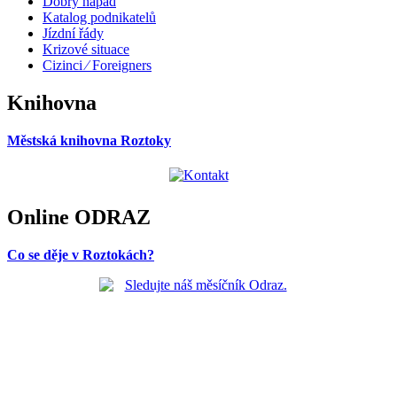
Dobrý nápad
Katalog podnikatelů
Jízdní řády
Krizové situace
Cizinci ⁄ Foreigners
Knihovna
Městská knihovna Roztoky
Online ODRAZ
Co se děje v Roztokách?