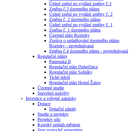
Úplné znění po vydání změny č.3
Změna č.3 územního plánu
Úplné znění po vydání změny č. 2
Změna č. 2 územního plánu
Úplné znění po vydání změny č. 1
Změna č. 1 územního plánu
Územní plán Roztoky
Zpráva o uplatňování územního plánu
Roztoky - projednávaná
Změna č.4 územního plánu - projednávaná
Regulační plány
Panenská II
Regulační plán Dubečnice
Regulační plán Solníky
Tiché údolí
Regulační plán Horní Žalov
Územní studie
Stavební uzávěry
Investice a veřejné zakázky
Dotace
Dotační záměr
Studie a projekty
Projekty ulic
Krajský průtah městem
Stav roztocké serpentiny