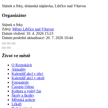
Stánek u řeky, dolanská náplavka, Libčice nad Vltavou
Organizátor
Stánek u řeky
Zdroj:
Město Libčice nad Vltavou
Datum vložení:
10. 4. 2026 15:23
Datum poslední aktualizace:
20. 7. 2026 10:44
Život ve městě
O Roztokách
Aktuality
Kalendář akcí v obci
Kalendář akcí v okolí
Fotogalerie
Časopis Odraz
Kultura a volný čas
Školy a školky
Městská policie
Lékaři