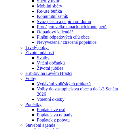
Sběrný dvůr
Mobilní sběry
Re-use buňka
Komunitní šatník
Svoz plastu a papíru od domu
Pronájem velkokapacitních kontejnerů
Odpadový kalendář
Plnění odpadových cílů obce
Nevyvezená ⁄ ztracená popelnice
Trvalý pobyt
Životní události
Svatby
Vítání občánků
Životní jubilea
Hřbitov na Levém Hradci
Volby
Vydávání voličských průkazů
Volby do zastupitelstva obce a do 1/3 Senátu
2026
Volební okrsky
Poplatky
Poplatek ze psů
Poplatek za odpady
Poplatek z pobytu
Stavební agenda