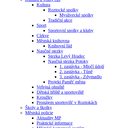
Kultura
Roztocké spolky
Myslivecké spolky
Tradiční akce
Sport
Sportovní spolky a kluby
Církve
Městská knihovna
Knihovní řád
Naučné stezky
Stezka Levý Hradec
Naučná stezka Potoky
1. zastávka - Mločí údolí
2. zastávka - Tůně
3. zastávka - Zdymadlo
Projekt Paměť města
Veřejná ohniště
Dětská hřiště a sportoviště
Kroužky
Pronájem sportovišť v Roztokách
Školy a školky
Městská policie
Aktuality MP
Praktické informace