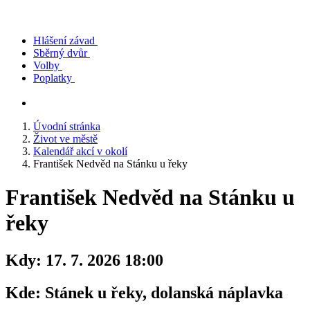
Hlášení závad
Sběrný dvůr
Volby
Poplatky
Úvodní stránka
Život ve městě
Kalendář akcí v okolí
František Nedvěd na Stánku u řeky
František Nedvěd na Stánku u
řeky
Kdy:
17. 7. 2026 18:00
Kde:
Stánek u řeky, dolanská náplavka