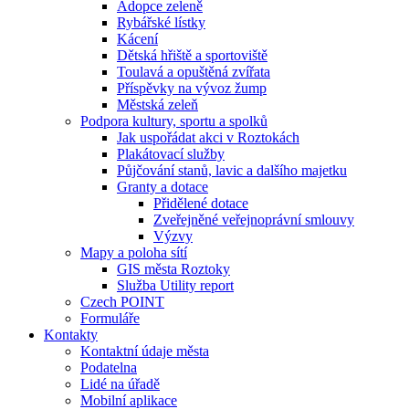
Adopce zeleně
Rybářské lístky
Kácení
Dětská hřiště a sportoviště
Toulavá a opuštěná zvířata
Příspěvky na vývoz žump
Městská zeleň
Podpora kultury, sportu a spolků
Jak uspořádat akci v Roztokách
Plakátovací služby
Půjčování stanů, lavic a dalšího majetku
Granty a dotace
Přidělené dotace
Zveřejněné veřejnoprávní smlouvy
Výzvy
Mapy a poloha sítí
GIS města Roztoky
Služba Utility report
Czech POINT
Formuláře
Kontakty
Kontaktní údaje města
Podatelna
Lidé na úřadě
Mobilní aplikace