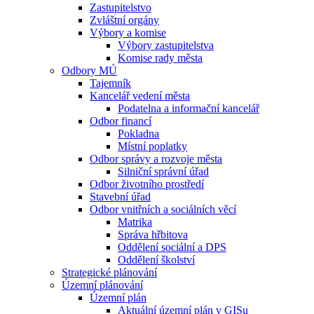
Zastupitelstvo
Zvláštní orgány
Výbory a komise
Výbory zastupitelstva
Komise rady města
Odbory MÚ
Tajemník
Kancelář vedení města
Podatelna a informační kancelář
Odbor financí
Pokladna
Místní poplatky
Odbor správy a rozvoje města
Silniční správní úřad
Odbor životního prostředí
Stavební úřad
Odbor vnitřních a sociálních věcí
Matrika
Správa hřbitova
Oddělení sociální a DPS
Oddělení školství
Strategické plánování
Územní plánování
Územní plán
Aktuální územní plán v GISu