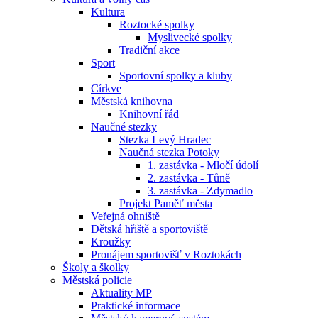
Kultura
Roztocké spolky
Myslivecké spolky
Tradiční akce
Sport
Sportovní spolky a kluby
Církve
Městská knihovna
Knihovní řád
Naučné stezky
Stezka Levý Hradec
Naučná stezka Potoky
1. zastávka - Mločí údolí
2. zastávka - Tůně
3. zastávka - Zdymadlo
Projekt Paměť města
Veřejná ohniště
Dětská hřiště a sportoviště
Kroužky
Pronájem sportovišť v Roztokách
Školy a školky
Městská policie
Aktuality MP
Praktické informace