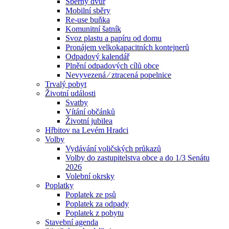
Sběrný dvůr
Mobilní sběry
Re-use buňka
Komunitní šatník
Svoz plastu a papíru od domu
Pronájem velkokapacitních kontejnerů
Odpadový kalendář
Plnění odpadových cílů obce
Nevyvezená ⁄ ztracená popelnice
Trvalý pobyt
Životní události
Svatby
Vítání občánků
Životní jubilea
Hřbitov na Levém Hradci
Volby
Vydávání voličských průkazů
Volby do zastupitelstva obce a do 1/3 Senátu
2026
Volební okrsky
Poplatky
Poplatek ze psů
Poplatek za odpady
Poplatek z pobytu
Stavební agenda