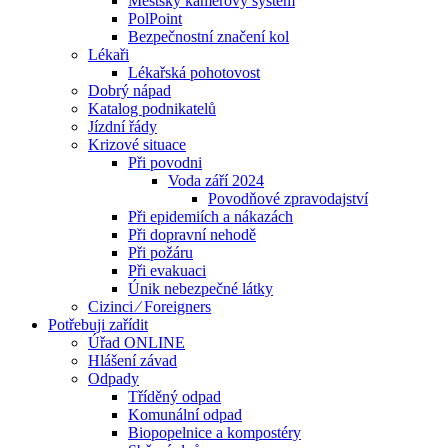
Městský kamerový systém
PolPoint
Bezpečnostní značení kol
Lékaři
Lékařská pohotovost
Dobrý nápad
Katalog podnikatelů
Jízdní řády
Krizové situace
Při povodni
Voda září 2024
Povodňové zpravodajství
Při epidemiích a nákazách
Při dopravní nehodě
Při požáru
Při evakuaci
Únik nebezpečné látky
Cizinci ⁄ Foreigners
Potřebuji zařídit
Úřad ONLINE
Hlášení závad
Odpady
Tříděný odpad
Komunální odpad
Biopopelnice a kompostéry