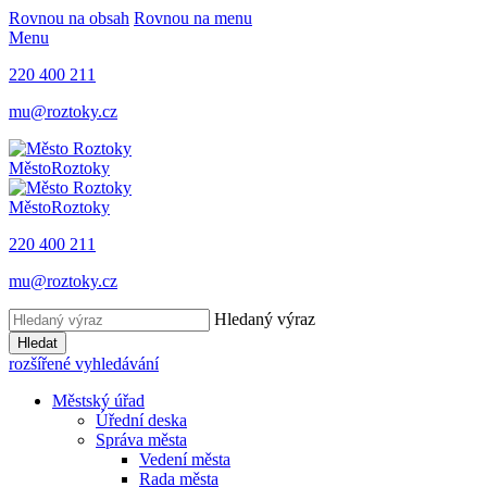
Rovnou na obsah
Rovnou na menu
Menu
220 400 211
mu@roztoky.cz
Město
Roztoky
Město
Roztoky
220 400 211
mu@roztoky.cz
Hledaný výraz
Hledat
rozšířené vyhledávání
Městský úřad
Úřední deska
Správa města
Vedení města
Rada města