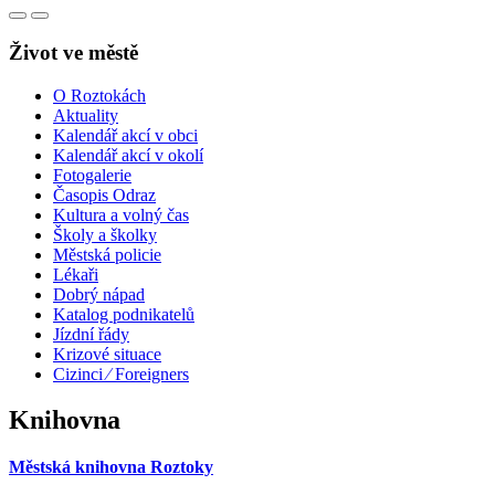
Život ve městě
O Roztokách
Aktuality
Kalendář akcí v obci
Kalendář akcí v okolí
Fotogalerie
Časopis Odraz
Kultura a volný čas
Školy a školky
Městská policie
Lékaři
Dobrý nápad
Katalog podnikatelů
Jízdní řády
Krizové situace
Cizinci ⁄ Foreigners
Knihovna
Městská knihovna Roztoky