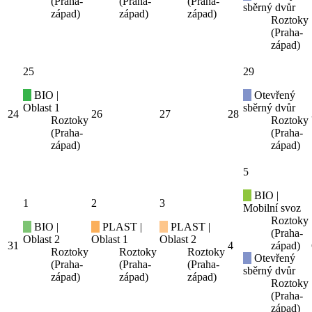
(Praha-
(Praha-
(Praha-
sběrný dvůr
západ)
západ)
západ)
Roztoky
(Praha-
západ)
25
29
BIO |
Otevřený
Oblast 1
sběrný dvůr
24
26
27
28
Roztoky
Roztoky
(Praha-
(Praha-
západ)
západ)
5
BIO |
1
2
3
Mobilní svoz
Roztoky
BIO |
PLAST |
PLAST |
(Praha-
Oblast 2
Oblast 1
Oblast 2
31
4
západ)
Roztoky
Roztoky
Roztoky
Otevřený
(Praha-
(Praha-
(Praha-
sběrný dvůr
západ)
západ)
západ)
Roztoky
(Praha-
západ)