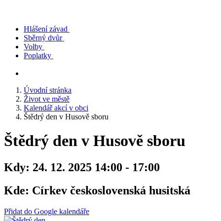
Hlášení závad
Sběrný dvůr
Volby
Poplatky
Úvodní stránka
Život ve městě
Kalendář akcí v obci
Štědrý den v Husově sboru
Štědrý den v Husově sboru
Kdy:
24. 12. 2025 14:00 - 17:00
Kde:
Církev československá husitská
Přidat do Google kalendáře