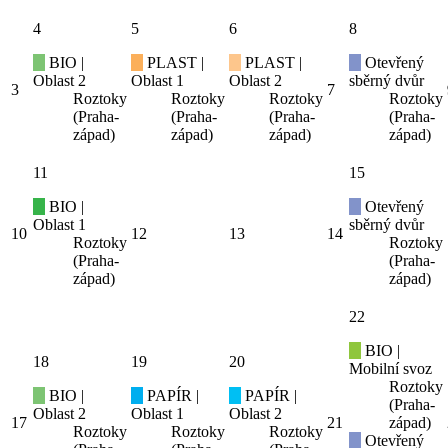
4
5
6
8
BIO |
PLAST |
PLAST |
Otevřený
Oblast 2
Oblast 1
Oblast 2
sběrný dvůr
3
7
Roztoky
Roztoky
Roztoky
Roztoky
(Praha-
(Praha-
(Praha-
(Praha-
západ)
západ)
západ)
západ)
11
15
BIO |
Otevřený
Oblast 1
sběrný dvůr
10
12
13
14
Roztoky
Roztoky
(Praha-
(Praha-
západ)
západ)
22
BIO |
18
19
20
Mobilní svoz
Roztoky
BIO |
PAPÍR |
PAPÍR |
(Praha-
Oblast 2
Oblast 1
Oblast 2
17
21
západ)
Roztoky
Roztoky
Roztoky
Otevřený