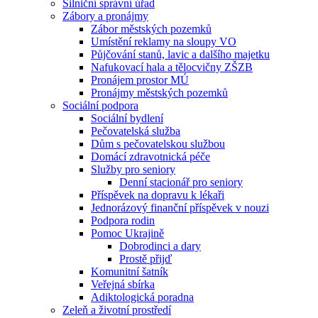
Silniční správní úřad
Zábory a pronájmy
Zábor městských pozemků
Umístění reklamy na sloupy VO
Půjčování stanů, lavic a dalšího majetku
Nafukovací hala a tělocvičny ZŠZB
Pronájem prostor MÚ
Pronájmy městských pozemků
Sociální podpora
Sociální bydlení
Pečovatelská služba
Dům s pečovatelskou službou
Domácí zdravotnická péče
Služby pro seniory
Denní stacionář pro seniory
Příspěvek na dopravu k lékaři
Jednorázový finanční příspěvek v nouzi
Podpora rodin
Pomoc Ukrajině
Dobrodinci a dary
Prostě přijď
Komunitní šatník
Veřejná sbírka
Adiktologická poradna
Zeleň a životní prostředí