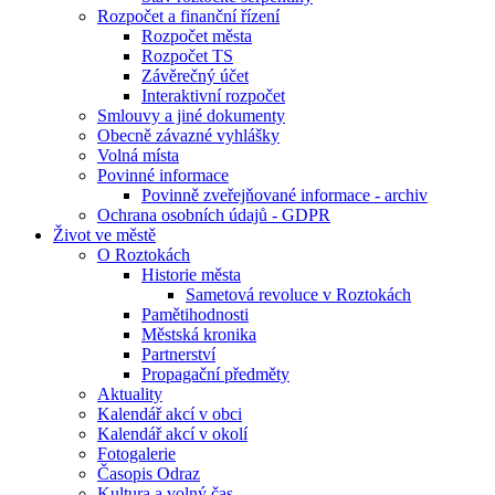
Rozpočet a finanční řízení
Rozpočet města
Rozpočet TS
Závěrečný účet
Interaktivní rozpočet
Smlouvy a jiné dokumenty
Obecně závazné vyhlášky
Volná místa
Povinné informace
Povinně zveřejňované informace - archiv
Ochrana osobních údajů - GDPR
Život ve městě
O Roztokách
Historie města
Sametová revoluce v Roztokách
Pamětihodnosti
Městská kronika
Partnerství
Propagační předměty
Aktuality
Kalendář akcí v obci
Kalendář akcí v okolí
Fotogalerie
Časopis Odraz
Kultura a volný čas