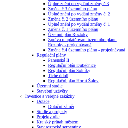
Úplné znění po vydání změny č.3
Změna č.3 územního plánu
Úplné znění po vydání změny č. 2
Změna č. 2 územního plánu
Úplné znění po vydání změny č. 1
Změna č. 1 územního plánu
Územní plán Roztoky
Zpráva o uplatňování územního plánu
Roztoky - projednávaná
Změna č.4 územního plánu - projednávaná
Regulační plány
Panenská II
Regulační plán Dubečnice
Regulační plán Solníky
Tiché údolí
Regulační plán Horní Žalov
Územní studie
Stavební uzávěry
Investice a veřejné zakázky
Dotace
Dotační záměr
Studie a projekty
Projekty ulic
Krajský průtah městem
Stav roztocké serpentiny