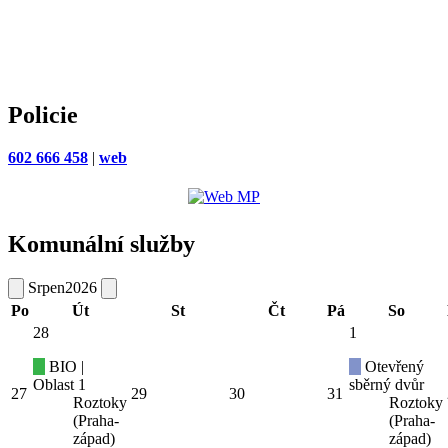
Policie
602 666 458
|
web
Komunální služby
Srpen
2026
Po
Út
St
Čt
Pá
So
28
1
BIO |
Otevřený
Oblast 1
sběrný dvůr
27
29
30
31
Roztoky
Roztoky
(Praha-
(Praha-
západ)
západ)