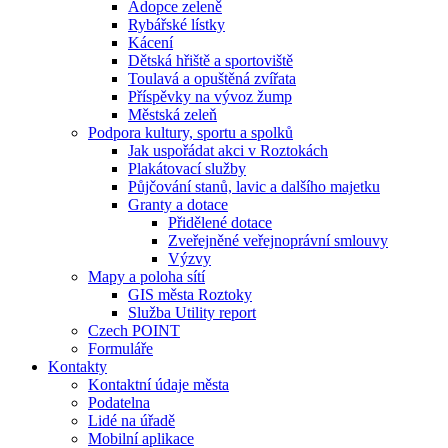
Adopce zeleně
Rybářské lístky
Kácení
Dětská hřiště a sportoviště
Toulavá a opuštěná zvířata
Příspěvky na vývoz žump
Městská zeleň
Podpora kultury, sportu a spolků
Jak uspořádat akci v Roztokách
Plakátovací služby
Půjčování stanů, lavic a dalšího majetku
Granty a dotace
Přidělené dotace
Zveřejněné veřejnoprávní smlouvy
Výzvy
Mapy a poloha sítí
GIS města Roztoky
Služba Utility report
Czech POINT
Formuláře
Kontakty
Kontaktní údaje města
Podatelna
Lidé na úřadě
Mobilní aplikace