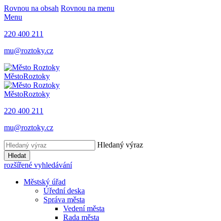
Rovnou na obsah
Rovnou na menu
Menu
220 400 211
mu@roztoky.cz
Město
Roztoky
Město
Roztoky
220 400 211
mu@roztoky.cz
Hledaný výraz
Hledat
rozšířené vyhledávání
Městský úřad
Úřední deska
Správa města
Vedení města
Rada města