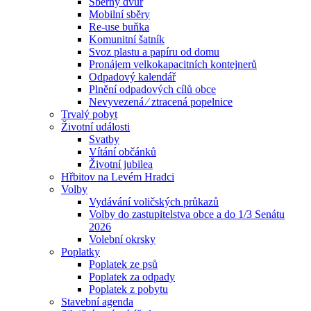
Sběrný dvůr
Mobilní sběry
Re-use buňka
Komunitní šatník
Svoz plastu a papíru od domu
Pronájem velkokapacitních kontejnerů
Odpadový kalendář
Plnění odpadových cílů obce
Nevyvezená ⁄ ztracená popelnice
Trvalý pobyt
Životní události
Svatby
Vítání občánků
Životní jubilea
Hřbitov na Levém Hradci
Volby
Vydávání voličských průkazů
Volby do zastupitelstva obce a do 1/3 Senátu
2026
Volební okrsky
Poplatky
Poplatek ze psů
Poplatek za odpady
Poplatek z pobytu
Stavební agenda