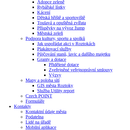
Adopce zeleně
Rybářské lístky
Kácení
Dětská hřiště a sportoviště
Toulavá a opuštěná zvířata
Příspěvky na vývoz žump
Městská zeleň
Podpora kultury, sportu a spolků
Jak uspořádat akci v Roztokách
Plakátovací služby
Půjčování stanů, lavic a dalšího majetku
Granty a dotace
Přidělené dotace
Zveřejněné veřejnoprávní smlouvy
Výzvy
Mapy a poloha sítí
GIS města Roztoky
Služba Utility report
Czech POINT
Formuláře
Kontakty
Kontaktní údaje města
Podatelna
Lidé na úřadě
Mobilní aplikace