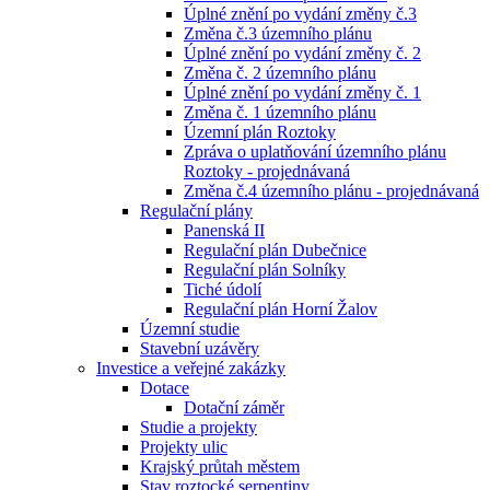
Úplné znění po vydání změny č.3
Změna č.3 územního plánu
Úplné znění po vydání změny č. 2
Změna č. 2 územního plánu
Úplné znění po vydání změny č. 1
Změna č. 1 územního plánu
Územní plán Roztoky
Zpráva o uplatňování územního plánu
Roztoky - projednávaná
Změna č.4 územního plánu - projednávaná
Regulační plány
Panenská II
Regulační plán Dubečnice
Regulační plán Solníky
Tiché údolí
Regulační plán Horní Žalov
Územní studie
Stavební uzávěry
Investice a veřejné zakázky
Dotace
Dotační záměr
Studie a projekty
Projekty ulic
Krajský průtah městem
Stav roztocké serpentiny