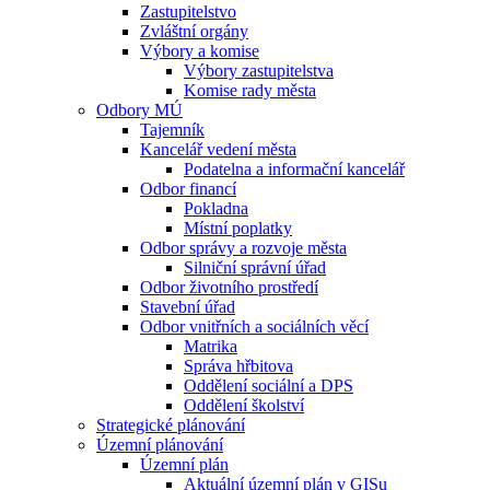
Zastupitelstvo
Zvláštní orgány
Výbory a komise
Výbory zastupitelstva
Komise rady města
Odbory MÚ
Tajemník
Kancelář vedení města
Podatelna a informační kancelář
Odbor financí
Pokladna
Místní poplatky
Odbor správy a rozvoje města
Silniční správní úřad
Odbor životního prostředí
Stavební úřad
Odbor vnitřních a sociálních věcí
Matrika
Správa hřbitova
Oddělení sociální a DPS
Oddělení školství
Strategické plánování
Územní plánování
Územní plán
Aktuální územní plán v GISu