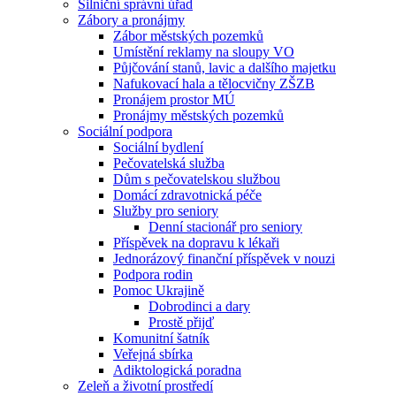
Silniční správní úřad
Zábory a pronájmy
Zábor městských pozemků
Umístění reklamy na sloupy VO
Půjčování stanů, lavic a dalšího majetku
Nafukovací hala a tělocvičny ZŠZB
Pronájem prostor MÚ
Pronájmy městských pozemků
Sociální podpora
Sociální bydlení
Pečovatelská služba
Dům s pečovatelskou službou
Domácí zdravotnická péče
Služby pro seniory
Denní stacionář pro seniory
Příspěvek na dopravu k lékaři
Jednorázový finanční příspěvek v nouzi
Podpora rodin
Pomoc Ukrajině
Dobrodinci a dary
Prostě přijď
Komunitní šatník
Veřejná sbírka
Adiktologická poradna
Zeleň a životní prostředí