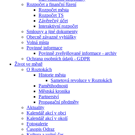
Rozpočet a finanční řízení
Rozpočet města
Rozpočet TS
Závěrečný účet
Interaktivní rozpočet
Smlouvy a jiné dokumenty
Obecně závazné vyhlášky
Volná místa
Povinné informace
Povinně zveřejňované informace - archiv
Ochrana osobních údajů - GDPR
Život ve městě
O Roztokách
Historie města
Sametová revoluce v Roztokách
Pamětihodnosti
Městská kronika
Partnerství
Propagační předměty
Aktuality
Kalendář akcí v obci
Kalendář akcí v okolí
Fotogalerie
Časopis Odraz
Kultura a volný čas