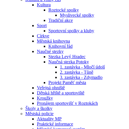
Kultura
Roztocké spolky
Myslivecké spolky
Tradiční akce
Sport
Sportovní spolky a kluby
Církve
Městská knihovna
Knihovní řád
Naučné stezky
Stezka Levý Hradec
Naučná stezka Potoky
1. zastávka - Mločí údolí
2. zastávka - Tůně
3. zastávka - Zdymadlo
Projekt Paměť města
Veřejná ohniště
Dětská hřiště a sportoviště
Kroužky
Pronájem sportovišť v Roztokách
Školy a školky
Městská policie
Aktuality MP
Praktické informace