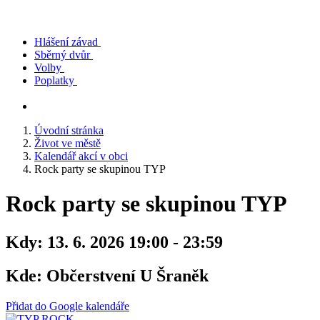
Hlášení závad
Sběrný dvůr
Volby
Poplatky
Úvodní stránka
Život ve městě
Kalendář akcí v obci
Rock party se skupinou TYP
Rock party se skupinou TYP
Kdy:
13. 6. 2026 19:00 - 23:59
Kde:
Občerstvení U Šraněk
Přidat do Google kalendáře