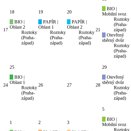
BIO |
18
19
20
Mobilní svoz
Roztoky
BIO |
PAPÍR |
PAPÍR |
(Praha-
Oblast 2
Oblast 1
Oblast 2
17
21
západ)
Roztoky
Roztoky
Roztoky
Otevřený
(Praha-
(Praha-
(Praha-
sběrný dvůr
západ)
západ)
západ)
Roztoky
(Praha-
západ)
25
29
BIO |
Otevřený
Oblast 1
sběrný dvůr
24
26
27
28
Roztoky
Roztoky
(Praha-
(Praha-
západ)
západ)
5
BIO |
1
2
3
Mobilní svoz
Roztoky