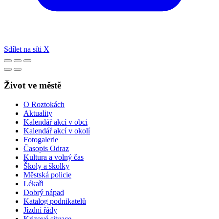
Sdílet na síti X
Život ve městě
O Roztokách
Aktuality
Kalendář akcí v obci
Kalendář akcí v okolí
Fotogalerie
Časopis Odraz
Kultura a volný čas
Školy a školky
Městská policie
Lékaři
Dobrý nápad
Katalog podnikatelů
Jízdní řády
Krizové situace