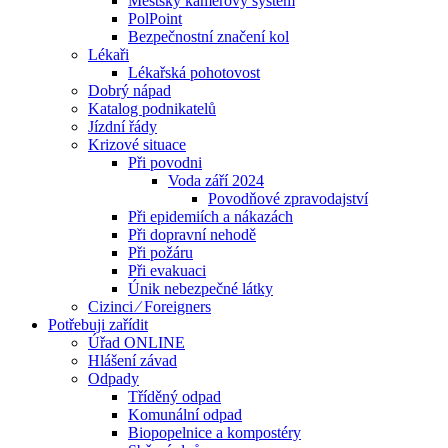
Městský kamerový systém
PolPoint
Bezpečnostní značení kol
Lékaři
Lékařská pohotovost
Dobrý nápad
Katalog podnikatelů
Jízdní řády
Krizové situace
Při povodni
Voda září 2024
Povodňové zpravodajství
Při epidemiích a nákazách
Při dopravní nehodě
Při požáru
Při evakuaci
Únik nebezpečné látky
Cizinci ⁄ Foreigners
Potřebuji zařídit
Úřad ONLINE
Hlášení závad
Odpady
Tříděný odpad
Komunální odpad
Biopopelnice a kompostéry