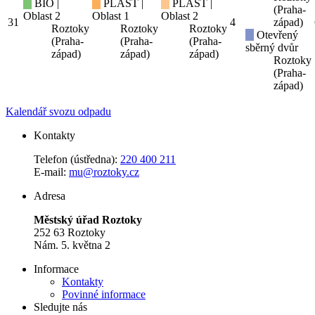
BIO |
PLAST |
PLAST |
(Praha-
Oblast 2
Oblast 1
Oblast 2
31
4
západ)
Roztoky
Roztoky
Roztoky
Otevřený
(Praha-
(Praha-
(Praha-
sběrný dvůr
západ)
západ)
západ)
Roztoky
(Praha-
západ)
Kalendář svozu odpadu
Kontakty
Telefon (ústředna):
220 400 211
E-mail:
mu@roztoky.cz
Adresa
Městský úřad Roztoky
252 63 Roztoky
Nám. 5. května 2
Informace
Kontakty
Povinné informace
Sledujte nás