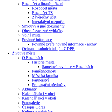
Rozpočet a finanční řízení
Rozpočet města
Rozpočet TS
Závěrečný účet
Interaktivní rozpočet
Smlouvy a jiné dokumenty
Obecně závazné vyhlášky
Volná místa
Povinné informace
Povinně zveřejňované informace - archiv
Ochrana osobních údajů - GDPR
Život ve městě
O Roztokách
Historie města
Sametová revoluce v Roztokách
Pamětihodnosti
Městská kronika
Partnerství
Propagační předměty
Aktuality
Kalendář akcí v obci
Kalendář akcí v okolí
Fotogalerie
Časopis Odraz
Kultura a volný čas