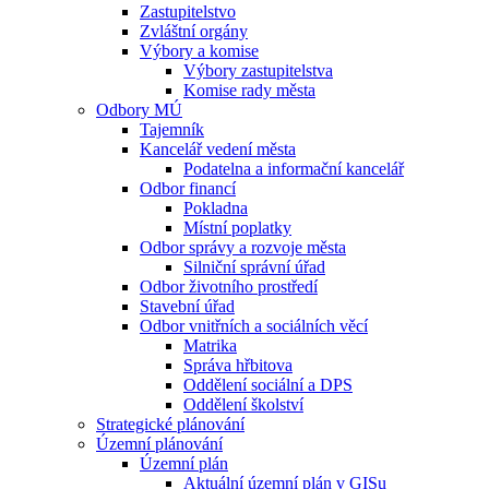
Zastupitelstvo
Zvláštní orgány
Výbory a komise
Výbory zastupitelstva
Komise rady města
Odbory MÚ
Tajemník
Kancelář vedení města
Podatelna a informační kancelář
Odbor financí
Pokladna
Místní poplatky
Odbor správy a rozvoje města
Silniční správní úřad
Odbor životního prostředí
Stavební úřad
Odbor vnitřních a sociálních věcí
Matrika
Správa hřbitova
Oddělení sociální a DPS
Oddělení školství
Strategické plánování
Územní plánování
Územní plán
Aktuální územní plán v GISu