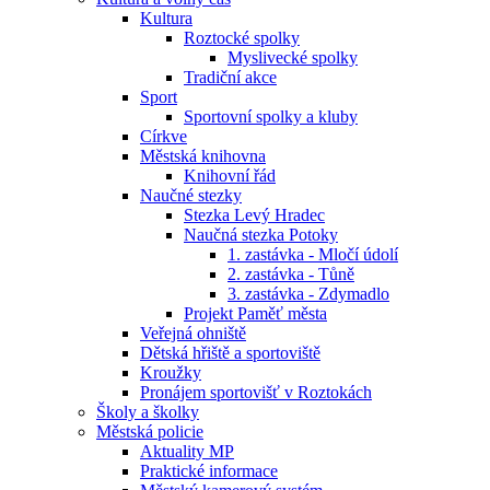
Kultura
Roztocké spolky
Myslivecké spolky
Tradiční akce
Sport
Sportovní spolky a kluby
Církve
Městská knihovna
Knihovní řád
Naučné stezky
Stezka Levý Hradec
Naučná stezka Potoky
1. zastávka - Mločí údolí
2. zastávka - Tůně
3. zastávka - Zdymadlo
Projekt Paměť města
Veřejná ohniště
Dětská hřiště a sportoviště
Kroužky
Pronájem sportovišť v Roztokách
Školy a školky
Městská policie
Aktuality MP
Praktické informace