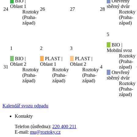
BIO |
Otevřený
Oblast 1
sběrný dvůr
24
26
27
28
Roztoky
Roztoky
(Praha-
(Praha-
západ)
západ)
5
BIO |
1
2
3
Mobilní svoz
Roztoky
BIO |
PLAST |
PLAST |
(Praha-
Oblast 2
Oblast 1
Oblast 2
31
4
západ)
Roztoky
Roztoky
Roztoky
Otevřený
(Praha-
(Praha-
(Praha-
sběrný dvůr
západ)
západ)
západ)
Roztoky
(Praha-
západ)
Kalendář svozu odpadu
Kontakty
Telefon (ústředna):
220 400 211
E-mail:
mu@roztoky.cz