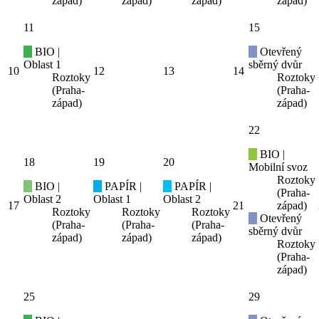
západ)
západ)
západ)
západ)
11
15
BIO |
Otevřený
Oblast 1
sběrný dvůr
10
12
13
14
Roztoky
Roztoky
(Praha-
(Praha-
západ)
západ)
22
BIO |
18
19
20
Mobilní svoz
Roztoky
BIO |
PAPÍR |
PAPÍR |
(Praha-
Oblast 2
Oblast 1
Oblast 2
17
21
západ)
Roztoky
Roztoky
Roztoky
Otevřený
(Praha-
(Praha-
(Praha-
sběrný dvůr
západ)
západ)
západ)
Roztoky
(Praha-
západ)
25
29