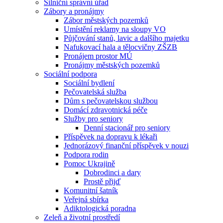
Silniční správní úřad
Zábory a pronájmy
Zábor městských pozemků
Umístění reklamy na sloupy VO
Půjčování stanů, lavic a dalšího majetku
Nafukovací hala a tělocvičny ZŠZB
Pronájem prostor MÚ
Pronájmy městských pozemků
Sociální podpora
Sociální bydlení
Pečovatelská služba
Dům s pečovatelskou službou
Domácí zdravotnická péče
Služby pro seniory
Denní stacionář pro seniory
Příspěvek na dopravu k lékaři
Jednorázový finanční příspěvek v nouzi
Podpora rodin
Pomoc Ukrajině
Dobrodinci a dary
Prostě přijď
Komunitní šatník
Veřejná sbírka
Adiktologická poradna
Zeleň a životní prostředí