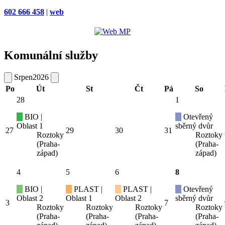
602 666 458
|
web
Komunální služby
Srpen
2026
Po
Út
St
Čt
Pá
So
28
1
BIO |
Otevřený
Oblast 1
sběrný dvůr
27
29
30
31
Roztoky
Roztoky
(Praha-
(Praha-
západ)
západ)
4
5
6
8
BIO |
PLAST |
PLAST |
Otevřený
Oblast 2
Oblast 1
Oblast 2
sběrný dvůr
3
7
Roztoky
Roztoky
Roztoky
Roztoky
(Praha-
(Praha-
(Praha-
(Praha-