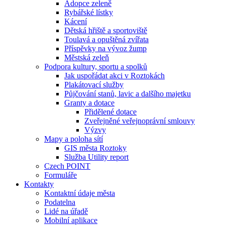
Adopce zeleně
Rybářské lístky
Kácení
Dětská hřiště a sportoviště
Toulavá a opuštěná zvířata
Příspěvky na vývoz žump
Městská zeleň
Podpora kultury, sportu a spolků
Jak uspořádat akci v Roztokách
Plakátovací služby
Půjčování stanů, lavic a dalšího majetku
Granty a dotace
Přidělené dotace
Zveřejněné veřejnoprávní smlouvy
Výzvy
Mapy a poloha sítí
GIS města Roztoky
Služba Utility report
Czech POINT
Formuláře
Kontakty
Kontaktní údaje města
Podatelna
Lidé na úřadě
Mobilní aplikace