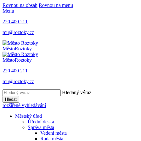
Rovnou na obsah
Rovnou na menu
Menu
220 400 211
mu@roztoky.cz
Město
Roztoky
Město
Roztoky
220 400 211
mu@roztoky.cz
Hledaný výraz
Hledat
rozšířené vyhledávání
Městský úřad
Úřední deska
Správa města
Vedení města
Rada města