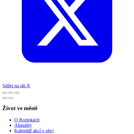
Sdílet na síti X
Život ve městě
O Roztokách
Aktuality
Kalendář akcí v obci