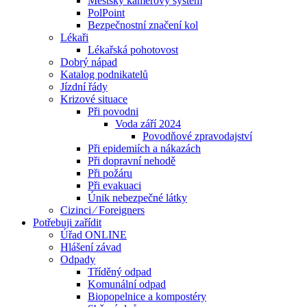
Městský kamerový systém
PolPoint
Bezpečnostní značení kol
Lékaři
Lékařská pohotovost
Dobrý nápad
Katalog podnikatelů
Jízdní řády
Krizové situace
Při povodni
Voda září 2024
Povodňové zpravodajství
Při epidemiích a nákazách
Při dopravní nehodě
Při požáru
Při evakuaci
Únik nebezpečné látky
Cizinci ⁄ Foreigners
Potřebuji zařídit
Úřad ONLINE
Hlášení závad
Odpady
Tříděný odpad
Komunální odpad
Biopopelnice a kompostéry