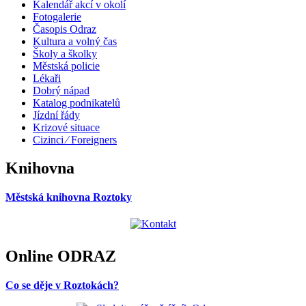
Kalendář akcí v okolí
Fotogalerie
Časopis Odraz
Kultura a volný čas
Školy a školky
Městská policie
Lékaři
Dobrý nápad
Katalog podnikatelů
Jízdní řády
Krizové situace
Cizinci ⁄ Foreigners
Knihovna
Městská knihovna Roztoky
Online ODRAZ
Co se děje v Roztokách?