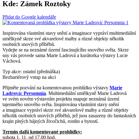
Kde:
Zámek Roztoky
Přidat do Google kalendáře
Inspirována vlastními stavy snění a imaginace vypráví multimediální
umělkyně skrze své akvarelové malby a různé objekty několik
osobních snových příběhů.
Vydejte se na neznámé území fascinujícího snového světa. Skrze
sny vás provede sama Marie Ladrová a kurátorka výstavy Lucie
Váchová.
Typ akce: ostatní (přednáška)
Bezbariérový vstup na akci
Přijměte pozvání na komentovanou prohlídku výstavy
Marie
Ladrová: Persomnia
. Multimediální umělkyně Marie Ladrová
ve svém novém výstavním projektu mapuje neznámá území
tajemného snového světa. Inspirována vlastními stavy snění
a imaginace vypráví skrze své akvarelové malby a různé objekty
několik osobních snových příběhů, jež jsou zasazeny do fantaskních
krajin plných bájných živočichů, rostlin a bytostí.
Termín další komentované prohlídky:
sobota 1. 11. od 17.00 hod.