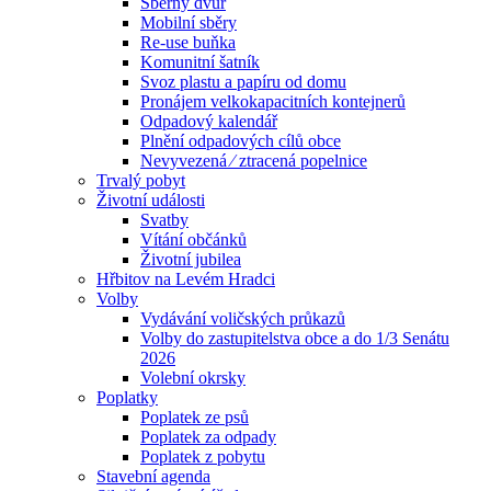
Sběrný dvůr
Mobilní sběry
Re-use buňka
Komunitní šatník
Svoz plastu a papíru od domu
Pronájem velkokapacitních kontejnerů
Odpadový kalendář
Plnění odpadových cílů obce
Nevyvezená ⁄ ztracená popelnice
Trvalý pobyt
Životní události
Svatby
Vítání občánků
Životní jubilea
Hřbitov na Levém Hradci
Volby
Vydávání voličských průkazů
Volby do zastupitelstva obce a do 1/3 Senátu
2026
Volební okrsky
Poplatky
Poplatek ze psů
Poplatek za odpady
Poplatek z pobytu
Stavební agenda