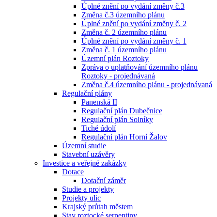
Úplné znění po vydání změny č.3
Změna č.3 územního plánu
Úplné znění po vydání změny č. 2
Změna č. 2 územního plánu
Úplné znění po vydání změny č. 1
Změna č. 1 územního plánu
Územní plán Roztoky
Zpráva o uplatňování územního plánu
Roztoky - projednávaná
Změna č.4 územního plánu - projednávaná
Regulační plány
Panenská II
Regulační plán Dubečnice
Regulační plán Solníky
Tiché údolí
Regulační plán Horní Žalov
Územní studie
Stavební uzávěry
Investice a veřejné zakázky
Dotace
Dotační záměr
Studie a projekty
Projekty ulic
Krajský průtah městem
Stav roztocké serpentiny