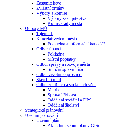
Zastupitelstvo
Zvláštní orgány
Výbory a komise
Výbory zastupitelstva
Komise rady města
Odbory MÚ
Tajemník
Kancelář vedení města
Podatelna a informační kancelář
Odbor financí
Pokladna
Místní poplatky
Odbor správy a rozvoje města
Silniční správní úřad
Odbor životního prostředí
Stavební úřad
Odbor vnitřních a sociálních věcí
Matrika
Správa hřbitova
Oddělení sociální a DPS
Oddělení školství
Strategické plánování
Územní plánování
Územní plán
Aktuální územní plán v GISu