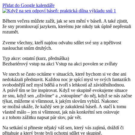
Přidat do Google kalendáře
Během večera můžete zažít, jak se sen mění v báseň. A také zjistit,
že sny promlouvají jazykem, kterému jste nikdy tak úplně nepřestali
rozumět.
Zveme všechny, kteří najdou odvahu sdílet své sny a trpělivost
naslouchat snům druhých.
Typ akce: ostatní (kurz, přednáška)
Bezbariérový vstup na akci
Vstup na akci povolen se zvířaty
Ve snech se často ocitáme v situacích, které bychom si ve dne ani
nedokázali představit. Každou noc je spící mysl ve svých fantaziích
svobodnější než mysl bdělá a tvoří s lehkostí až záviděníhodnou.
A právě tím se lze inspirovat. Když ve skupině evokujeme situace
ze snu, když sen „oživíme“ a „vstoupíme“ do něj, když se nás začne
týkat, můžeme si všimnout, k jakým slovům vybízí. Nakonec
se možná ukáže, že každý sen je zakuklená báseň. A stačí k tomu
vlastně málo – jen si všimnout, jak nás konkrétní sen oslovuje
a z tohoto zážitku napsat pár slov, pár vět.
Na setkání si přineste nějaký váš sen, který vás zajímá, dráždí či
přitahuje a který byste byli ochotni sdílet ve skupině.