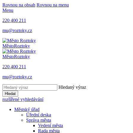
Rovnou na obsah
Rovnou na menu
Menu
220 400 211
mu@roztoky.cz
Město
Roztoky
Město
Roztoky
220 400 211
mu@roztoky.cz
Hledaný výraz
Hledat
rozšířené vyhledávání
Městský úřad
Úřední deska
Správa města
Vedení města
Rada města