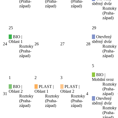
(Praha-
(Praha-
(Praha-
sběrný dvůr
západ)
západ)
západ)
Roztoky
(Praha-
západ)
25
29
BIO |
Otevřený
Oblast 1
sběrný dvůr
24
26
27
28
Roztoky
Roztoky
(Praha-
(Praha-
západ)
západ)
5
BIO |
1
2
3
Mobilní svoz
Roztoky
BIO |
PLAST |
PLAST |
(Praha-
Oblast 2
Oblast 1
Oblast 2
31
4
západ)
Roztoky
Roztoky
Roztoky
Otevřený
(Praha-
(Praha-
(Praha-
sběrný dvůr
západ)
západ)
západ)
Roztoky
(Praha-
západ)