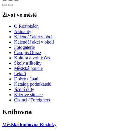
Život ve městě
O Roztokách
Aktuality
Kalendář akcí v obci
Kalendář akcí v okolí
Fotogalerie
Časopis Odraz
Kultura a volný čas
Školy a školky
Městská policie
Lékaři
Dobrý nápad
Katalog podnikatelů
Jízdní řády
Krizové situace
Cizinci ⁄ Foreigners
Knihovna
Městská knihovna Roztoky