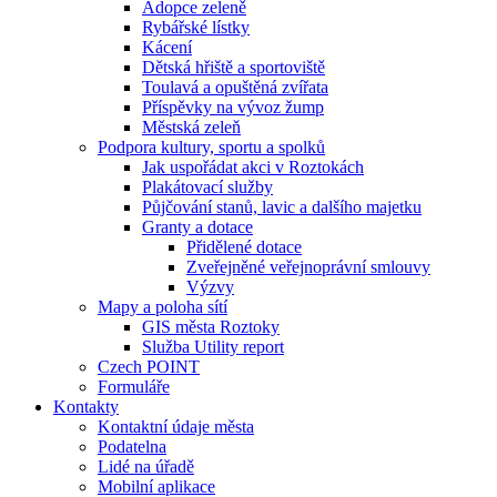
Adopce zeleně
Rybářské lístky
Kácení
Dětská hřiště a sportoviště
Toulavá a opuštěná zvířata
Příspěvky na vývoz žump
Městská zeleň
Podpora kultury, sportu a spolků
Jak uspořádat akci v Roztokách
Plakátovací služby
Půjčování stanů, lavic a dalšího majetku
Granty a dotace
Přidělené dotace
Zveřejněné veřejnoprávní smlouvy
Výzvy
Mapy a poloha sítí
GIS města Roztoky
Služba Utility report
Czech POINT
Formuláře
Kontakty
Kontaktní údaje města
Podatelna
Lidé na úřadě
Mobilní aplikace