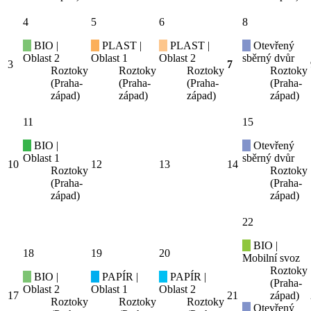
4
5
6
8
BIO |
PLAST |
PLAST |
Otevřený
Oblast 2
Oblast 1
Oblast 2
sběrný dvůr
3
7
Roztoky
Roztoky
Roztoky
Roztoky
(Praha-
(Praha-
(Praha-
(Praha-
západ)
západ)
západ)
západ)
11
15
BIO |
Otevřený
Oblast 1
sběrný dvůr
10
12
13
14
Roztoky
Roztoky
(Praha-
(Praha-
západ)
západ)
22
BIO |
18
19
20
Mobilní svoz
Roztoky
BIO |
PAPÍR |
PAPÍR |
(Praha-
Oblast 2
Oblast 1
Oblast 2
17
21
západ)
Roztoky
Roztoky
Roztoky
Otevřený