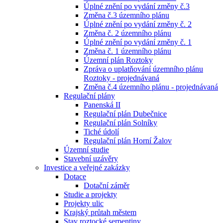
Úplné znění po vydání změny č.3
Změna č.3 územního plánu
Úplné znění po vydání změny č. 2
Změna č. 2 územního plánu
Úplné znění po vydání změny č. 1
Změna č. 1 územního plánu
Územní plán Roztoky
Zpráva o uplatňování územního plánu
Roztoky - projednávaná
Změna č.4 územního plánu - projednávaná
Regulační plány
Panenská II
Regulační plán Dubečnice
Regulační plán Solníky
Tiché údolí
Regulační plán Horní Žalov
Územní studie
Stavební uzávěry
Investice a veřejné zakázky
Dotace
Dotační záměr
Studie a projekty
Projekty ulic
Krajský průtah městem
Stav roztocké serpentiny