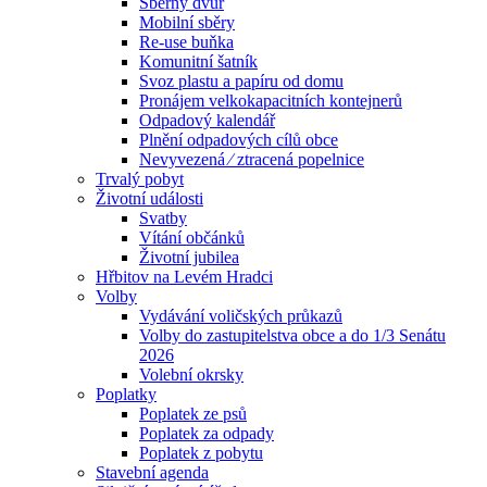
Sběrný dvůr
Mobilní sběry
Re-use buňka
Komunitní šatník
Svoz plastu a papíru od domu
Pronájem velkokapacitních kontejnerů
Odpadový kalendář
Plnění odpadových cílů obce
Nevyvezená ⁄ ztracená popelnice
Trvalý pobyt
Životní události
Svatby
Vítání občánků
Životní jubilea
Hřbitov na Levém Hradci
Volby
Vydávání voličských průkazů
Volby do zastupitelstva obce a do 1/3 Senátu
2026
Volební okrsky
Poplatky
Poplatek ze psů
Poplatek za odpady
Poplatek z pobytu
Stavební agenda