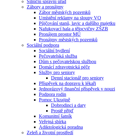
Silniční správní úřad
Zábory a pronájmy
Zábor městských pozemků
Umístění reklamy na sloupy VO
Půjčování stanů, lavic a dalšího majetku
Nafukovací hala a tělocvičny ZŠZB
Pronájem prostor MÚ
Pronájmy městských pozemků
Sociální podpora
Sociální bydlení
Pečovatelská služba
Dům s pečovatelskou službou
Domácí zdravotnická péče
Služby pro seniory
Denní stacionář pro seniory
Příspěvek na dopravu k lékaři
Jednorázový finanční příspěvek v nouzi
Podpora rodin
Pomoc Ukrajině
Dobrodinci a dary
Prostě přijď
Komunitní šatník
Veřejná sbírka
Adiktologická poradna
Zeleň a životní prostředí