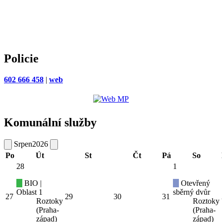
Policie
602 666 458
|
web
Komunální služby
Srpen
2026
Po
Út
St
Čt
Pá
So
28
1
BIO |
Otevřený
Oblast 1
sběrný dvůr
27
29
30
31
Roztoky
Roztoky
(Praha-
(Praha-
západ)
západ)