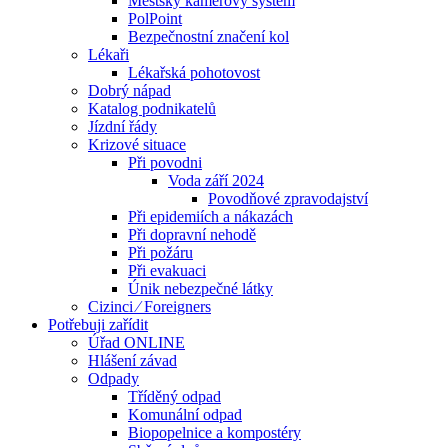
Městský kamerový systém
PolPoint
Bezpečnostní značení kol
Lékaři
Lékařská pohotovost
Dobrý nápad
Katalog podnikatelů
Jízdní řády
Krizové situace
Při povodni
Voda září 2024
Povodňové zpravodajství
Při epidemiích a nákazách
Při dopravní nehodě
Při požáru
Při evakuaci
Únik nebezpečné látky
Cizinci ⁄ Foreigners
Potřebuji zařídit
Úřad ONLINE
Hlášení závad
Odpady
Tříděný odpad
Komunální odpad
Biopopelnice a kompostéry