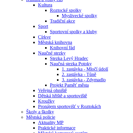
Kultura
Roztocké spolky
Myslivecké spolky
Tradiční akce
Sport
Sportovní spolky a kluby
Církve
Městská knihovna
Knihovní řád
Naučné stezky
Stezka Levý Hradec
Naučná stezka Potoky
1. zastávka - Mločí údolí
2. zastávka - Tůně
3. zastávka - Zdymadlo
Projekt Paměť města
Veřejná ohniště
Dětská hřiště a sportoviště
Kroužky
Pronájem sportovišť v Roztokách
Školy a školky
Městská policie
Aktuality MP
Praktické informace