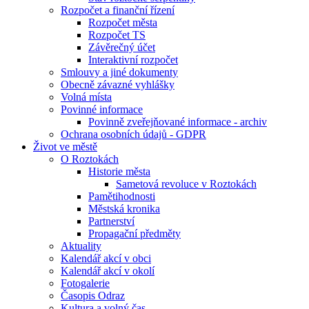
Rozpočet a finanční řízení
Rozpočet města
Rozpočet TS
Závěrečný účet
Interaktivní rozpočet
Smlouvy a jiné dokumenty
Obecně závazné vyhlášky
Volná místa
Povinné informace
Povinně zveřejňované informace - archiv
Ochrana osobních údajů - GDPR
Život ve městě
O Roztokách
Historie města
Sametová revoluce v Roztokách
Pamětihodnosti
Městská kronika
Partnerství
Propagační předměty
Aktuality
Kalendář akcí v obci
Kalendář akcí v okolí
Fotogalerie
Časopis Odraz
Kultura a volný čas