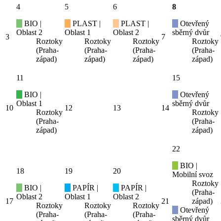
4
5
6
8
BIO |
PLAST |
PLAST |
Otevřený
Oblast 2
Oblast 1
Oblast 2
sběrný dvůr
3
7
Roztoky
Roztoky
Roztoky
Roztoky
(Praha-
(Praha-
(Praha-
(Praha-
západ)
západ)
západ)
západ)
11
15
BIO |
Otevřený
Oblast 1
sběrný dvůr
10
12
13
14
Roztoky
Roztoky
(Praha-
(Praha-
západ)
západ)
22
BIO |
18
19
20
Mobilní svoz
Roztoky
BIO |
PAPÍR |
PAPÍR |
(Praha-
Oblast 2
Oblast 1
Oblast 2
17
21
západ)
Roztoky
Roztoky
Roztoky
Otevřený
(Praha-
(Praha-
(Praha-
sběrný dvůr