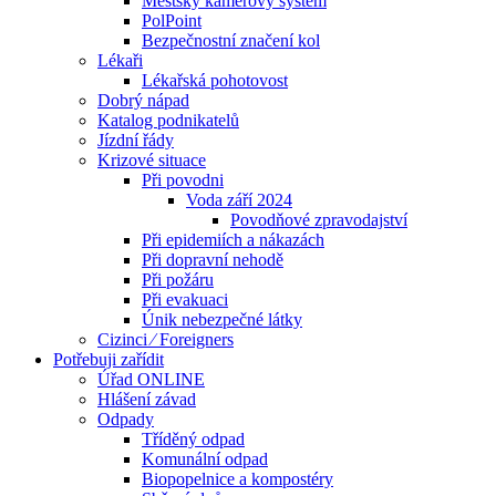
Městský kamerový systém
PolPoint
Bezpečnostní značení kol
Lékaři
Lékařská pohotovost
Dobrý nápad
Katalog podnikatelů
Jízdní řády
Krizové situace
Při povodni
Voda září 2024
Povodňové zpravodajství
Při epidemiích a nákazách
Při dopravní nehodě
Při požáru
Při evakuaci
Únik nebezpečné látky
Cizinci ⁄ Foreigners
Potřebuji zařídit
Úřad ONLINE
Hlášení závad
Odpady
Tříděný odpad
Komunální odpad
Biopopelnice a kompostéry