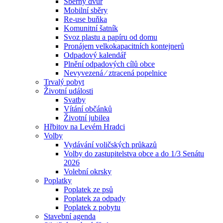
Sběrný dvůr
Mobilní sběry
Re-use buňka
Komunitní šatník
Svoz plastu a papíru od domu
Pronájem velkokapacitních kontejnerů
Odpadový kalendář
Plnění odpadových cílů obce
Nevyvezená ⁄ ztracená popelnice
Trvalý pobyt
Životní události
Svatby
Vítání občánků
Životní jubilea
Hřbitov na Levém Hradci
Volby
Vydávání voličských průkazů
Volby do zastupitelstva obce a do 1/3 Senátu
2026
Volební okrsky
Poplatky
Poplatek ze psů
Poplatek za odpady
Poplatek z pobytu
Stavební agenda