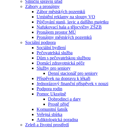
Silniční správní úřad
Zábory a pronájmy
Zábor městských pozemků
Umístění reklamy na sloupy VO
Půjčování stanů, lavic a dalšího majetku
Nafukovací hala a tělocvičny ZŠZB
Pronájem prostor MÚ
Pronájmy městských pozemků
Sociální podpora
Sociální bydlení
Pečovatelská služba
Dům s pečovatelskou službou
Domácí zdravotnická péče
Služby pro seniory
Denní stacionář pro seniory
Příspěvek na dopravu k lékaři
Jednorázový finanční příspěvek v nouzi
Podpora rodin
Pomoc Ukrajině
Dobrodinci a dary
Prostě přijď
Komunitní šatník
Veřejná sbírka
Adiktologická poradna
Zeleň a životní prostředí