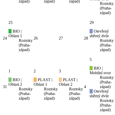
západ)
západ)
západ)
Roztoky
(Praha-
západ)
25
29
BIO |
Otevřený
Oblast 1
sběrný dvůr
24
26
27
28
Roztoky
Roztoky
(Praha-
(Praha-
západ)
západ)
5
BIO |
1
2
3
Mobilní svoz
Roztoky
BIO |
PLAST |
PLAST |
(Praha-
Oblast 2
Oblast 1
Oblast 2
31
4
západ)
Roztoky
Roztoky
Roztoky
Otevřený
(Praha-
(Praha-
(Praha-
sběrný dvůr
západ)
západ)
západ)
Roztoky
(Praha-
západ)