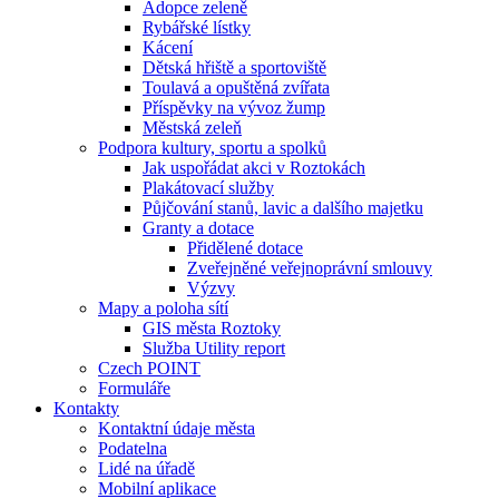
Adopce zeleně
Rybářské lístky
Kácení
Dětská hřiště a sportoviště
Toulavá a opuštěná zvířata
Příspěvky na vývoz žump
Městská zeleň
Podpora kultury, sportu a spolků
Jak uspořádat akci v Roztokách
Plakátovací služby
Půjčování stanů, lavic a dalšího majetku
Granty a dotace
Přidělené dotace
Zveřejněné veřejnoprávní smlouvy
Výzvy
Mapy a poloha sítí
GIS města Roztoky
Služba Utility report
Czech POINT
Formuláře
Kontakty
Kontaktní údaje města
Podatelna
Lidé na úřadě
Mobilní aplikace