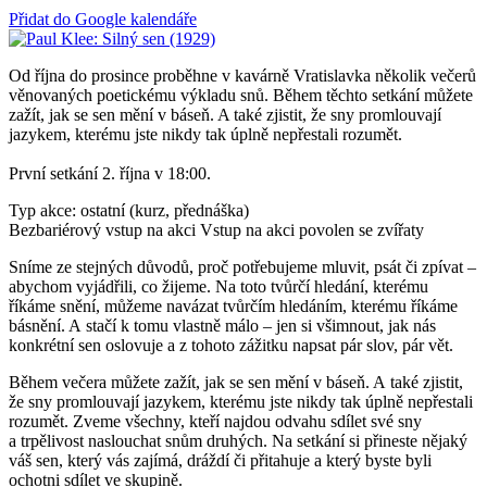
Přidat do Google kalendáře
Od října do prosince proběhne v kavárně Vratislavka několik večerů
věnovaných poetickému výkladu snů. Během těchto setkání můžete
zažít, jak se sen mění v báseň. A také zjistit, že sny promlouvají
jazykem, kterému jste nikdy tak úplně nepřestali rozumět.
První setkání 2. října v 18:00.
Typ akce: ostatní (kurz, přednáška)
Bezbariérový vstup na akci
Vstup na akci povolen se zvířaty
Sníme ze stejných důvodů, proč potřebujeme mluvit, psát či zpívat –
abychom vyjádřili, co žijeme. Na toto tvůrčí hledání, kterému
říkáme snění, můžeme navázat tvůrčím hledáním, kterému říkáme
básnění. A stačí k tomu vlastně málo – jen si všimnout, jak nás
konkrétní sen oslovuje a z tohoto zážitku napsat pár slov, pár vět.
Během večera můžete zažít, jak se sen mění v báseň. A také zjistit,
že sny promlouvají jazykem, kterému jste nikdy tak úplně nepřestali
rozumět. Zveme všechny, kteří najdou odvahu sdílet své sny
a trpělivost naslouchat snům druhých. Na setkání si přineste nějaký
váš sen, který vás zajímá, dráždí či přitahuje a který byste byli
ochotni sdílet ve skupině.