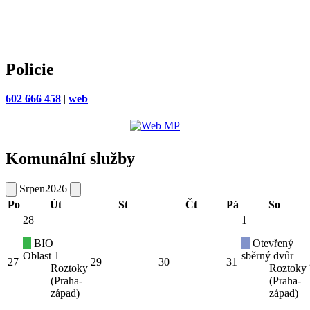
Policie
602 666 458
|
web
Komunální služby
Srpen
2026
Po
Út
St
Čt
Pá
So
28
1
BIO |
Otevřený
Oblast 1
sběrný dvůr
27
29
30
31
Roztoky
Roztoky
(Praha-
(Praha-
západ)
západ)