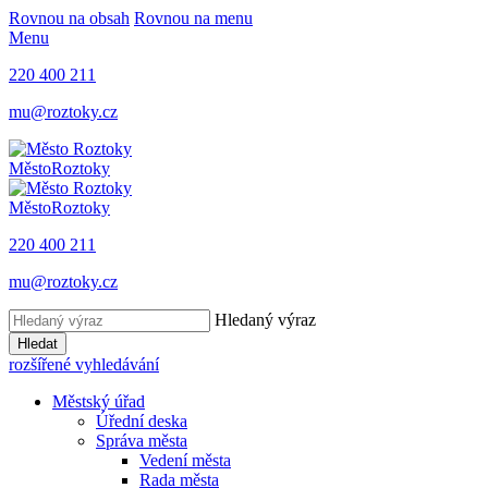
Rovnou na obsah
Rovnou na menu
Menu
220 400 211
mu@roztoky.cz
Město
Roztoky
Město
Roztoky
220 400 211
mu@roztoky.cz
Hledaný výraz
Hledat
rozšířené vyhledávání
Městský úřad
Úřední deska
Správa města
Vedení města
Rada města