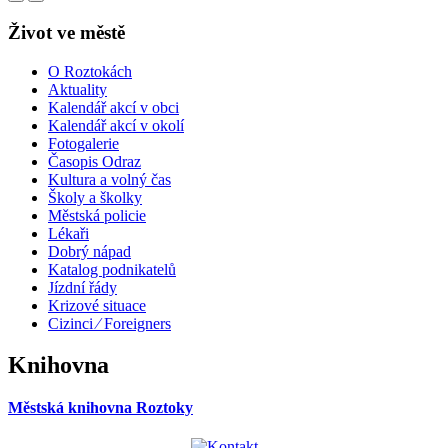
Život ve městě
O Roztokách
Aktuality
Kalendář akcí v obci
Kalendář akcí v okolí
Fotogalerie
Časopis Odraz
Kultura a volný čas
Školy a školky
Městská policie
Lékaři
Dobrý nápad
Katalog podnikatelů
Jízdní řády
Krizové situace
Cizinci ⁄ Foreigners
Knihovna
Městská knihovna Roztoky