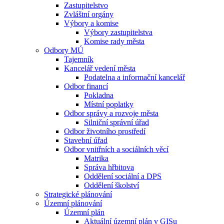
Zastupitelstvo
Zvláštní orgány
Výbory a komise
Výbory zastupitelstva
Komise rady města
Odbory MÚ
Tajemník
Kancelář vedení města
Podatelna a informační kancelář
Odbor financí
Pokladna
Místní poplatky
Odbor správy a rozvoje města
Silniční správní úřad
Odbor životního prostředí
Stavební úřad
Odbor vnitřních a sociálních věcí
Matrika
Správa hřbitova
Oddělení sociální a DPS
Oddělení školství
Strategické plánování
Územní plánování
Územní plán
Aktuální územní plán v GISu