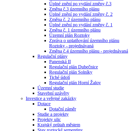
Úplné znění po vydání změny č.3
Změna č.3 územního plánu
Úplné znění po vydání změny č. 2
Změna č. 2 územního plánu
Úplné znění po vydání změny č. 1
Změna č. 1 územního plánu
Územní plán Roztoky
Zpráva o uplatňování územního plánu
Roztoky - projednávaná
Změna č.4 územního plánu - projednávaná
Regulační plány
Panenská II
Regulační plán Dubečnice
Regulační plán Solníky
Tiché údolí
Regulační plán Horní Žalov
Územní studie
Stavební uzávěry
Investice a veřejné zakázky
Dotace
Dotační záměr
Studie a projekty
Projekty ulic
Krajský průtah městem
Stav roztocké serpentiny