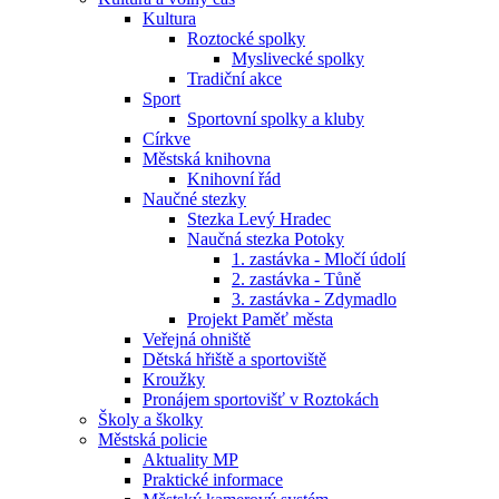
Kultura
Roztocké spolky
Myslivecké spolky
Tradiční akce
Sport
Sportovní spolky a kluby
Církve
Městská knihovna
Knihovní řád
Naučné stezky
Stezka Levý Hradec
Naučná stezka Potoky
1. zastávka - Mločí údolí
2. zastávka - Tůně
3. zastávka - Zdymadlo
Projekt Paměť města
Veřejná ohniště
Dětská hřiště a sportoviště
Kroužky
Pronájem sportovišť v Roztokách
Školy a školky
Městská policie
Aktuality MP
Praktické informace