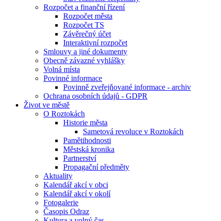
Rozpočet a finanční řízení
Rozpočet města
Rozpočet TS
Závěrečný účet
Interaktivní rozpočet
Smlouvy a jiné dokumenty
Obecně závazné vyhlášky
Volná místa
Povinné informace
Povinně zveřejňované informace - archiv
Ochrana osobních údajů - GDPR
Život ve městě
O Roztokách
Historie města
Sametová revoluce v Roztokách
Pamětihodnosti
Městská kronika
Partnerství
Propagační předměty
Aktuality
Kalendář akcí v obci
Kalendář akcí v okolí
Fotogalerie
Časopis Odraz
Kultura a volný čas