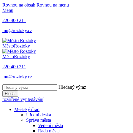
Rovnou na obsah
Rovnou na menu
Menu
220 400 211
mu@roztoky.cz
Město
Roztoky
Město
Roztoky
220 400 211
mu@roztoky.cz
Hledaný výraz
Hledat
rozšířené vyhledávání
Městský úřad
Úřední deska
Správa města
Vedení města
Rada města