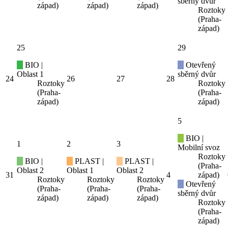
sběrný dvůr
západ)
západ)
západ)
Roztoky
(Praha-
západ)
25
29
BIO |
Otevřený
Oblast 1
sběrný dvůr
24
26
27
28
Roztoky
Roztoky
(Praha-
(Praha-
západ)
západ)
5
BIO |
1
2
3
Mobilní svoz
Roztoky
BIO |
PLAST |
PLAST |
(Praha-
Oblast 2
Oblast 1
Oblast 2
31
4
západ)
Roztoky
Roztoky
Roztoky
Otevřený
(Praha-
(Praha-
(Praha-
sběrný dvůr
západ)
západ)
západ)
Roztoky
(Praha-
západ)