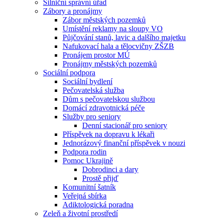
Silniční správní úřad
Zábory a pronájmy
Zábor městských pozemků
Umístění reklamy na sloupy VO
Půjčování stanů, lavic a dalšího majetku
Nafukovací hala a tělocvičny ZŠZB
Pronájem prostor MÚ
Pronájmy městských pozemků
Sociální podpora
Sociální bydlení
Pečovatelská služba
Dům s pečovatelskou službou
Domácí zdravotnická péče
Služby pro seniory
Denní stacionář pro seniory
Příspěvek na dopravu k lékaři
Jednorázový finanční příspěvek v nouzi
Podpora rodin
Pomoc Ukrajině
Dobrodinci a dary
Prostě přijď
Komunitní šatník
Veřejná sbírka
Adiktologická poradna
Zeleň a životní prostředí