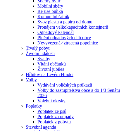
Sběrný dvůr
Mobilní sběry
Re-use buňka
Komunitní šatník
Svoz plastu a papíru od domu
Pronájem velkokapacitních kontejnerů
Odpadový kalendář
Plnění odpadových cílů obce
Nevyvezená ⁄ ztracená popelnice
Trvalý pobyt
Životní události
Svatby
Vítání občánků
Životní jubilea
Hřbitov na Levém Hradci
Volby
Vydávání voličských průkazů
Volby do zastupitelstva obce a do 1/3 Senátu
2026
Volební okrsky
Poplatky
Poplatek ze psů
Poplatek za odpady
Poplatek z pobytu
Stavební agenda