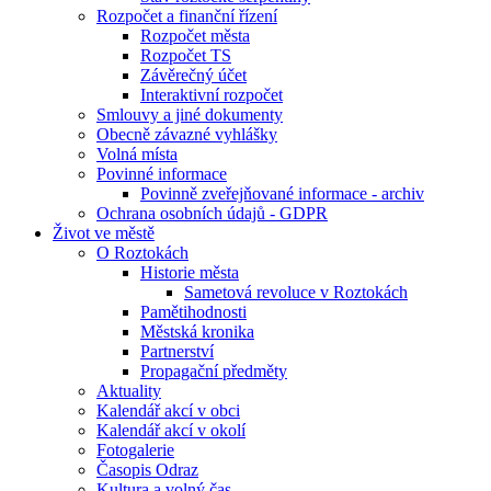
Rozpočet a finanční řízení
Rozpočet města
Rozpočet TS
Závěrečný účet
Interaktivní rozpočet
Smlouvy a jiné dokumenty
Obecně závazné vyhlášky
Volná místa
Povinné informace
Povinně zveřejňované informace - archiv
Ochrana osobních údajů - GDPR
Život ve městě
O Roztokách
Historie města
Sametová revoluce v Roztokách
Pamětihodnosti
Městská kronika
Partnerství
Propagační předměty
Aktuality
Kalendář akcí v obci
Kalendář akcí v okolí
Fotogalerie
Časopis Odraz
Kultura a volný čas