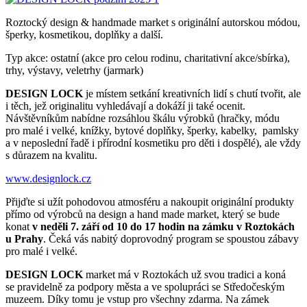
Roztocký design & handmade market s originální autorskou módou,
šperky, kosmetikou, doplňky a další.
Typ akce: ostatní (akce pro celou rodinu, charitativní akce/sbírka),
trhy, výstavy, veletrhy (jarmark)
DESIGN LOCK
je místem setkání kreativních lidí s chutí tvořit, ale
i těch, jež originalitu vyhledávají a dokáží ji také ocenit.
Návštěvníkům nabídne rozsáhlou škálu výrobků (hračky, módu
pro malé i velké, knížky, bytové doplňky, šperky, kabelky, pamlsky
a v neposlední řadě i přírodní kosmetiku pro děti i dospělé), ale vždy
s důrazem na kvalitu.
www.designlock.cz
Přijďte si užít pohodovou atmosféru a nakoupit originální produkty
přímo od výrobců na design a hand made market, který se bude
konat
v neděli 7. září od 10 do 17 hodin na zámku v Roztokách
u Prahy
. Čeká vás nabitý doprovodný program se spoustou zábavy
pro malé i velké.
DESIGN LOCK
market má v Roztokách už svou tradici a koná
se pravidelně za podpory města a ve spolupráci se Středočeským
muzeem. Díky tomu je vstup pro všechny zdarma. Na zámek