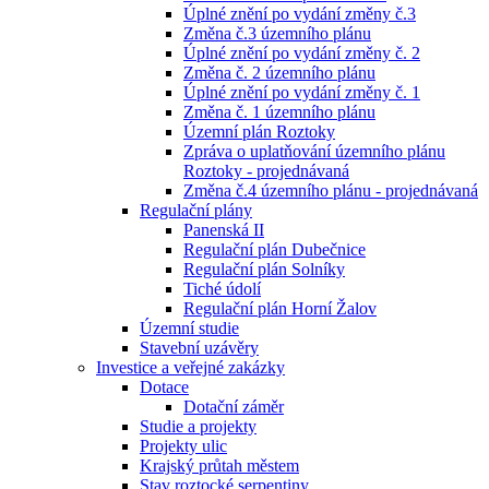
Úplné znění po vydání změny č.3
Změna č.3 územního plánu
Úplné znění po vydání změny č. 2
Změna č. 2 územního plánu
Úplné znění po vydání změny č. 1
Změna č. 1 územního plánu
Územní plán Roztoky
Zpráva o uplatňování územního plánu
Roztoky - projednávaná
Změna č.4 územního plánu - projednávaná
Regulační plány
Panenská II
Regulační plán Dubečnice
Regulační plán Solníky
Tiché údolí
Regulační plán Horní Žalov
Územní studie
Stavební uzávěry
Investice a veřejné zakázky
Dotace
Dotační záměr
Studie a projekty
Projekty ulic
Krajský průtah městem
Stav roztocké serpentiny