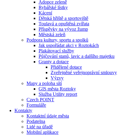
Adopce zeleně
Rybářské lístky
Kácení
Dětská hřiště a sportoviště
Toulavá a opuštěná zvířata
Příspěvky na vývoz žump
Městská zeleň
Podpora kultury, sportu a spolků
Jak uspořádat akci v Roztokách
Plakátovací služby
Půjčování stanů, lavic a dalšího majetku
Granty a dotace
Přidělené dotace
Zveřejněné veřejnoprávní smlouvy
Výzvy
Mapy a poloha sítí
GIS města Roztoky
Služba Utility report
Czech POINT
Formuláře
Kontakty
Kontaktní údaje města
Podatelna
Lidé na úřadě
Mobilní aplikace