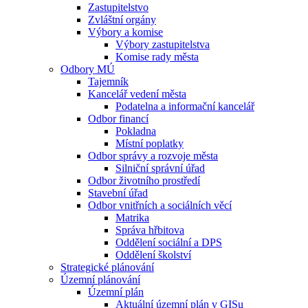
Zastupitelstvo
Zvláštní orgány
Výbory a komise
Výbory zastupitelstva
Komise rady města
Odbory MÚ
Tajemník
Kancelář vedení města
Podatelna a informační kancelář
Odbor financí
Pokladna
Místní poplatky
Odbor správy a rozvoje města
Silniční správní úřad
Odbor životního prostředí
Stavební úřad
Odbor vnitřních a sociálních věcí
Matrika
Správa hřbitova
Oddělení sociální a DPS
Oddělení školství
Strategické plánování
Územní plánování
Územní plán
Aktuální územní plán v GISu