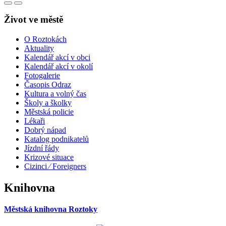
Život ve městě
O Roztokách
Aktuality
Kalendář akcí v obci
Kalendář akcí v okolí
Fotogalerie
Časopis Odraz
Kultura a volný čas
Školy a školky
Městská policie
Lékaři
Dobrý nápad
Katalog podnikatelů
Jízdní řády
Krizové situace
Cizinci ⁄ Foreigners
Knihovna
Městská knihovna Roztoky