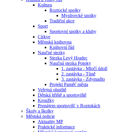
Kultura
Roztocké spolky
Myslivecké spolky
Tradiční akce
Sport
Sportovní spolky a kluby
Církve
Městská knihovna
Knihovní řád
Naučné stezky
Stezka Levý Hradec
Naučná stezka Potoky
1. zastávka - Mločí údolí
2. zastávka - Tůně
3. zastávka - Zdymadlo
Projekt Paměť města
Veřejná ohniště
Dětská hřiště a sportoviště
Kroužky
Pronájem sportovišť v Roztokách
Školy a školky
Městská policie
Aktuality MP
Praktické informace