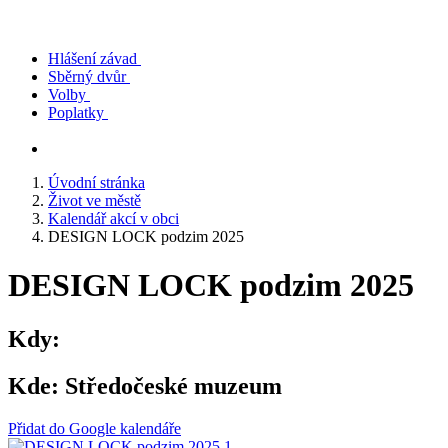
Hlášení závad
Sběrný dvůr
Volby
Poplatky
Úvodní stránka
Život ve městě
Kalendář akcí v obci
DESIGN LOCK podzim 2025
DESIGN LOCK podzim 2025
Kdy:
Kde:
Středočeské muzeum
Přidat do Google kalendáře