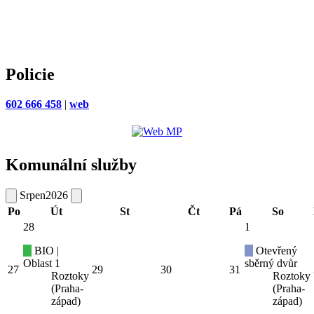
Policie
602 666 458
|
web
Komunální služby
Srpen
2026
Po
Út
St
Čt
Pá
So
28
1
BIO |
Otevřený
Oblast 1
sběrný dvůr
27
29
30
31
Roztoky
Roztoky
(Praha-
(Praha-
západ)
západ)