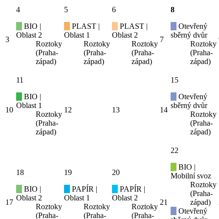
4
5
6
8
BIO |
PLAST |
PLAST |
Otevřený
Oblast 2
Oblast 1
Oblast 2
sběrný dvůr
3
7
Roztoky
Roztoky
Roztoky
Roztoky
(Praha-
(Praha-
(Praha-
(Praha-
západ)
západ)
západ)
západ)
11
15
BIO |
Otevřený
Oblast 1
sběrný dvůr
10
12
13
14
Roztoky
Roztoky
(Praha-
(Praha-
západ)
západ)
22
BIO |
18
19
20
Mobilní svoz
Roztoky
BIO |
PAPÍR |
PAPÍR |
(Praha-
Oblast 2
Oblast 1
Oblast 2
17
21
západ)
Roztoky
Roztoky
Roztoky
Otevřený
(Praha-
(Praha-
(Praha-