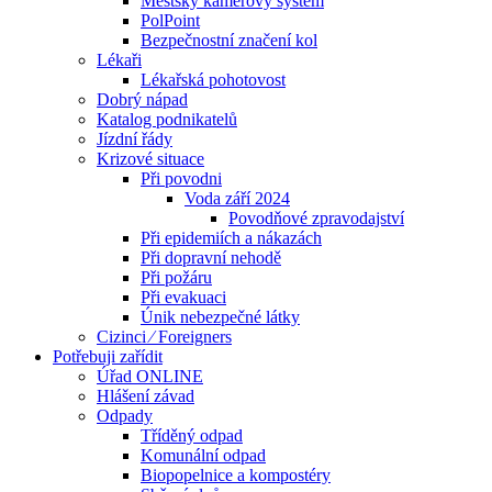
Městský kamerový systém
PolPoint
Bezpečnostní značení kol
Lékaři
Lékařská pohotovost
Dobrý nápad
Katalog podnikatelů
Jízdní řády
Krizové situace
Při povodni
Voda září 2024
Povodňové zpravodajství
Při epidemiích a nákazách
Při dopravní nehodě
Při požáru
Při evakuaci
Únik nebezpečné látky
Cizinci ⁄ Foreigners
Potřebuji zařídit
Úřad ONLINE
Hlášení závad
Odpady
Tříděný odpad
Komunální odpad
Biopopelnice a kompostéry