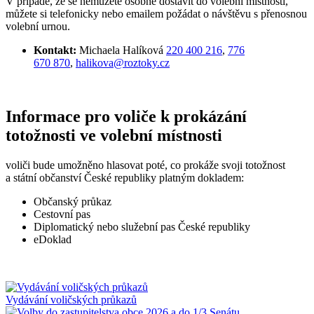
V případě, že se nemůžete osobně dostavit do volební místnosti,
můžete si telefonicky nebo emailem požádat o návštěvu s přenosnou
volební urnou.
Kontakt:
Michaela Halíková
220 400 216
,
776
670 870
,
halikova@roztoky.cz
Informace pro voliče k prokázání
totožnosti ve volební místnosti
voliči bude umožněno hlasovat poté, co prokáže svoji totožnost
a státní občanství České republiky platným dokladem:
Občanský průkaz
Cestovní pas
Diplomatický nebo služební pas České republiky
eDoklad
Vydávání voličských průkazů