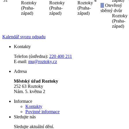
31
4
západ)
Roztoky
Roztoky
Roztoky
Otevřený
(Praha-
(Praha-
(Praha-
sběrný dvůr
západ)
západ)
západ)
Roztoky
(Praha-
západ)
Kalendář svozu odpadu
Kontakty
Telefon (ústředna):
220 400 211
E-mail:
mu@roztoky.cz
Adresa
Městský úřad Roztoky
252 63 Roztoky
Nám. 5. května 2
Informace
Kontakty
Povinné informace
Sledujte nás
Sledujte aktuální dění.