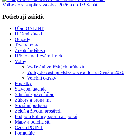
Volby do zastupitelstva obce 2026 a do 1/3 Senátu
Potřebuji zařídit
Úřad ONLINE
Hlášení závad
Odpady
Trvalý pobyt
Životní události
Hřbitov na Levém Hradci
Volby
Vydávání voličských průkazů
Volby do zastupitelstva obce a do 1/3 Senátu 2026
Volební okrsky
Poplatky
Stavební agenda
Silniční správní úřad
Zábory a pronájmy
Sociální podpora
Zeleň a životní prostředí
Podpora kultury, sportu a spolků
Mapy a poloha sítí
Czech POINT
Formuláře