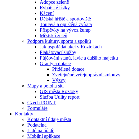
Adopce zeleně
Rybářské lístky
Kácení
Dětská hřiště a sportoviště
Toulavá a opuštěná zvířata
Příspěvky na vývoz žump
Městská zeleň
Podpora kultury, sportu a spolků
Jak uspořádat akci v Roztokách
Plakátovací služby
Půjčování stanů, lavic a dalšího majetku
Granty a dotace
Přidělené dotace
Zveřejněné veřejnoprávní smlouvy
Výzvy
Mapy a poloha sítí
GIS města Roztoky
Služba Utility report
Czech POINT
Formuláře
Kontakty
Kontaktní údaje města
Podatelna
Lidé na úřadě
Mobilní aplikace