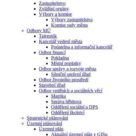
Zastupitelstvo
Zvláštní orgány
Výbory a komise
Výbory zastupitelstva
Komise rady města
Odbory MÚ
Tajemník
Kancelář vedení města
Podatelna a informační kancelář
Odbor financí
Pokladna
Místní poplatky
Odbor správy a rozvoje města
Silniční správní úřad
Odbor životního prostředí
Stavební úřad
Odbor vnitřních a sociálních věcí
Matrika
Správa hřbitova
Oddělení sociální a DPS
Oddělení školství
Strategické plánování
Územní plánování
Územní plán
Aktuální územní plán v GISu