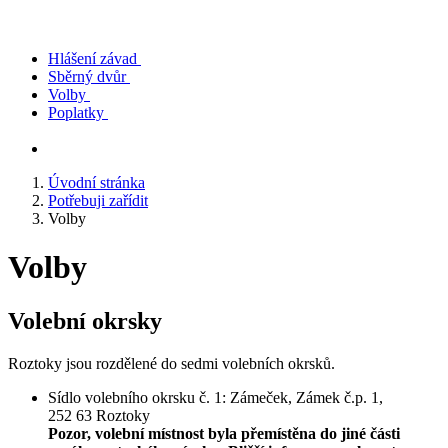
Hlášení závad
Sběrný dvůr
Volby
Poplatky
Úvodní stránka
Potřebuji zařídit
Volby
Volby
Volební okrsky
Roztoky jsou rozdělené do sedmi volebních okrsků.
Sídlo volebního okrsku č. 1: Zámeček, Zámek č.p. 1,
252 63 Roztoky
Pozor, volební místnost byla přemístěna do jiné části