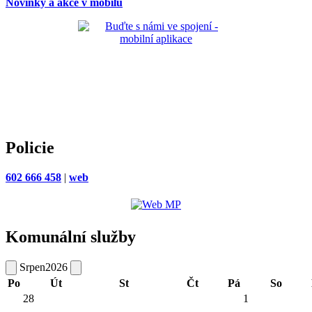
Novinky a akce v mobilu
Policie
602 666 458
|
web
Komunální služby
Srpen
2026
Po
Út
St
Čt
Pá
So
28
1