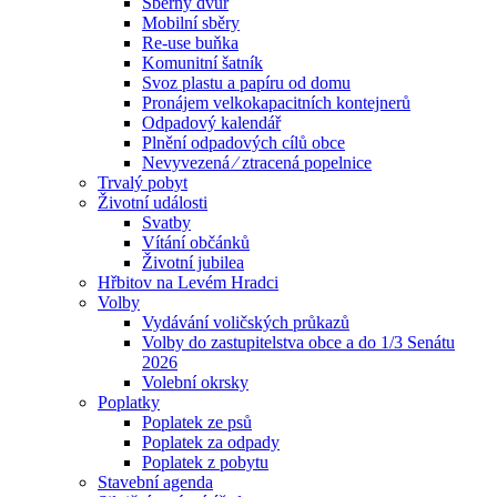
Sběrný dvůr
Mobilní sběry
Re-use buňka
Komunitní šatník
Svoz plastu a papíru od domu
Pronájem velkokapacitních kontejnerů
Odpadový kalendář
Plnění odpadových cílů obce
Nevyvezená ⁄ ztracená popelnice
Trvalý pobyt
Životní události
Svatby
Vítání občánků
Životní jubilea
Hřbitov na Levém Hradci
Volby
Vydávání voličských průkazů
Volby do zastupitelstva obce a do 1/3 Senátu
2026
Volební okrsky
Poplatky
Poplatek ze psů
Poplatek za odpady
Poplatek z pobytu
Stavební agenda