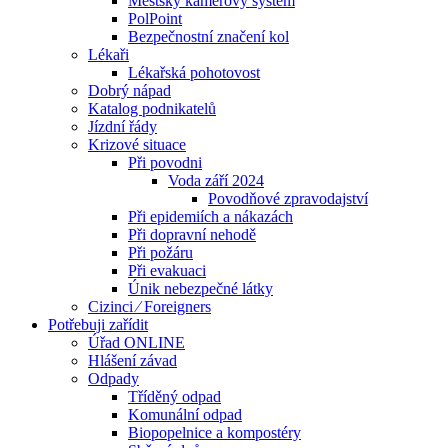
Městský kamerový systém
PolPoint
Bezpečnostní značení kol
Lékaři
Lékařská pohotovost
Dobrý nápad
Katalog podnikatelů
Jízdní řády
Krizové situace
Při povodni
Voda září 2024
Povodňové zpravodajství
Při epidemiích a nákazách
Při dopravní nehodě
Při požáru
Při evakuaci
Únik nebezpečné látky
Cizinci ⁄ Foreigners
Potřebuji zařídit
Úřad ONLINE
Hlášení závad
Odpady
Tříděný odpad
Komunální odpad
Biopopelnice a kompostéry