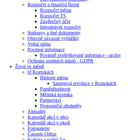
Rozpočet a finanční řízení
Rozpočet města
Rozpočet TS
Závěrečný účet
Interaktivní rozpočet
Smlouvy a jiné dokumenty
Obecně závazné vyhlášky
Volná místa
Povinné informace
Povinně zveřejňované informace - archiv
Ochrana osobních údajů - GDPR
Život ve městě
O Roztokách
Historie města
Sametová revoluce v Roztokách
Pamětihodnosti
Městská kronika
Partnerství
Propagační předměty
Aktuality
Kalendář akcí v obci
Kalendář akcí v okolí
Fotogalerie
Časopis Odraz
Kultura a volný čas