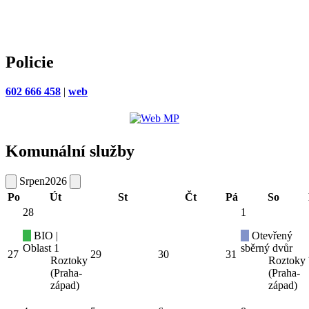
Policie
602 666 458
|
web
Komunální služby
Srpen
2026
Po
Út
St
Čt
Pá
So
28
1
BIO |
Otevřený
Oblast 1
sběrný dvůr
27
29
30
31
Roztoky
Roztoky
(Praha-
(Praha-
západ)
západ)