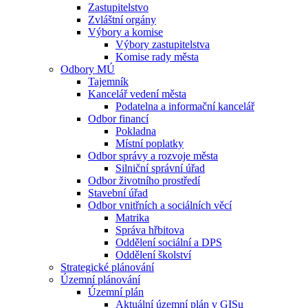
Zastupitelstvo
Zvláštní orgány
Výbory a komise
Výbory zastupitelstva
Komise rady města
Odbory MÚ
Tajemník
Kancelář vedení města
Podatelna a informační kancelář
Odbor financí
Pokladna
Místní poplatky
Odbor správy a rozvoje města
Silniční správní úřad
Odbor životního prostředí
Stavební úřad
Odbor vnitřních a sociálních věcí
Matrika
Správa hřbitova
Oddělení sociální a DPS
Oddělení školství
Strategické plánování
Územní plánování
Územní plán
Aktuální územní plán v GISu