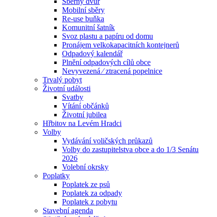
Sběrný dvůr
Mobilní sběry
Re-use buňka
Komunitní šatník
Svoz plastu a papíru od domu
Pronájem velkokapacitních kontejnerů
Odpadový kalendář
Plnění odpadových cílů obce
Nevyvezená ⁄ ztracená popelnice
Trvalý pobyt
Životní události
Svatby
Vítání občánků
Životní jubilea
Hřbitov na Levém Hradci
Volby
Vydávání voličských průkazů
Volby do zastupitelstva obce a do 1/3 Senátu
2026
Volební okrsky
Poplatky
Poplatek ze psů
Poplatek za odpady
Poplatek z pobytu
Stavební agenda