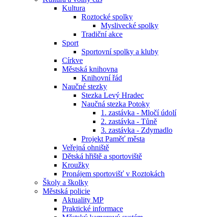
Kultura
Roztocké spolky
Myslivecké spolky
Tradiční akce
Sport
Sportovní spolky a kluby
Církve
Městská knihovna
Knihovní řád
Naučné stezky
Stezka Levý Hradec
Naučná stezka Potoky
1. zastávka - Mločí údolí
2. zastávka - Tůně
3. zastávka - Zdymadlo
Projekt Paměť města
Veřejná ohniště
Dětská hřiště a sportoviště
Kroužky
Pronájem sportovišť v Roztokách
Školy a školky
Městská policie
Aktuality MP
Praktické informace