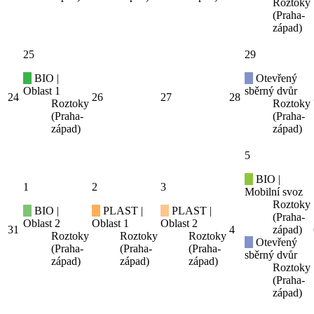
Roztoky
(Praha-
západ)
25
29
BIO |
Otevřený
Oblast 1
sběrný dvůr
24
26
27
28
Roztoky
Roztoky
(Praha-
(Praha-
západ)
západ)
5
BIO |
1
2
3
Mobilní svoz
Roztoky
BIO |
PLAST |
PLAST |
(Praha-
Oblast 2
Oblast 1
Oblast 2
31
4
západ)
Roztoky
Roztoky
Roztoky
Otevřený
(Praha-
(Praha-
(Praha-
sběrný dvůr
západ)
západ)
západ)
Roztoky
(Praha-
západ)