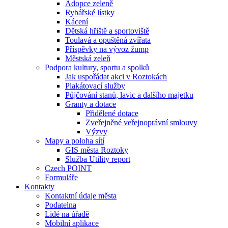
Adopce zeleně
Rybářské lístky
Kácení
Dětská hřiště a sportoviště
Toulavá a opuštěná zvířata
Příspěvky na vývoz žump
Městská zeleň
Podpora kultury, sportu a spolků
Jak uspořádat akci v Roztokách
Plakátovací služby
Půjčování stanů, lavic a dalšího majetku
Granty a dotace
Přidělené dotace
Zveřejněné veřejnoprávní smlouvy
Výzvy
Mapy a poloha sítí
GIS města Roztoky
Služba Utility report
Czech POINT
Formuláře
Kontakty
Kontaktní údaje města
Podatelna
Lidé na úřadě
Mobilní aplikace