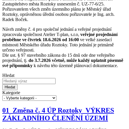
Zastupitelstvo města Roztoky usnesením č. UZ-77-6/25.
Pořizovatelem všech změn územního plánu je Městský úřad
Roztoky, oprávněnou úřední osobou pořizovatele je Ing. arch.
Radek Boček.
Návrh změny č. 4 pro společné jednání a veřejné projednání
zpracovala společnost Atelier T-plan, s.r.o,
veřejné projednání
proběhne ve čtvrtek 18.6.2026 od 16:00
ve velké zasedací
místnosti Městského úřadu Roztoky. Toto jednání je primárně
určeno veřejnosti.
Dle ust. § 97 stavebního zákona do 15 dnů ode dne veřejného
projednání, tj.
do 3.7.2026 včetně, může každý uplatnit písemně
své připomínky
k návrhu této územně plánovací dokumentace.
Hledat
Hledat
Kategorie
01_Změna č. 4 ÚP Roztoky_VÝKRES
ZÁKLADNÍHO ČLENĚNÍ ÚZEMÍ