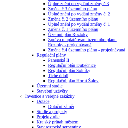
Úplné znění po vydání změny č.3
Změna č.3 územního plánu
Úplné znění po vydání změny č. 2
Změna č. 2 územního plánu
Úplné znění po vydání změny č. 1
Změna č. 1 územního plánu
Územní plán Roztoky
Zpráva o uplatňování územního plánu
Roztoky - projednávaná
Změna č.4 územního plánu - projednávaná
Regulační plány
Panenská II
Regulační plán Dubečnice
Regulační plán Solníky
Tiché údolí
Regulační plán Horní Žalov
Územní studie
Stavební uzávěry
Investice a veřejné zakázky
Dotace
Dotační záměr
Studie a projekty
Projekty ulic
Krajský průtah městem
Stav roztocké serpentiny