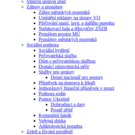
Silniční správní úřad
Zábory a pronájmy
Zábor městských pozemků
Umístění reklamy na sloupy VO
Půjčování stanů, lavic a dalšího majetku
Nafukovací hala a tělocvičny ZŠZB
Pronájem prostor MÚ
Pronájmy městských pozemků
Sociální podpora
Sociální bydlení
Pečovatelská služba
Dům s pečovatelskou službou
Domácí zdravotnická péče
Služby pro seniory
Denní stacionář pro seniory
Příspěvek na dopravu k lékaři
Jednorázový finanční příspěvek v nouzi
Podpora rodin
Pomoc Ukrajině
Dobrodinci a dary
Prostě přijď
Komunitní šatník
Veřejná sbírka
Adiktologická poradna
Zeleň a životní prostředí