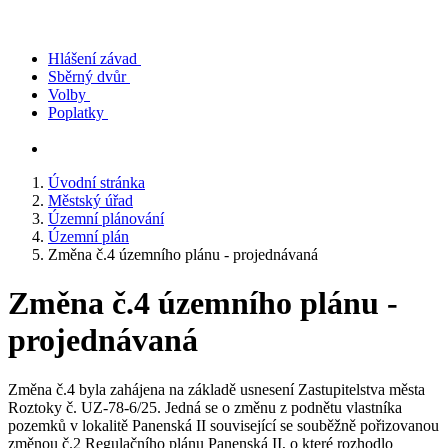
Hlášení závad
Sběrný dvůr
Volby
Poplatky
Úvodní stránka
Městský úřad
Územní plánování
Územní plán
Změna č.4 územního plánu - projednávaná
Změna č.4 územního plánu -
projednávaná
Změna č.4 byla zahájena na základě usnesení Zastupitelstva města
Roztoky č. UZ-78-6/25. Jedná se o změnu z podnětu vlastníka
pozemků v lokalitě Panenská II související se souběžně pořizovanou
změnou č.2 Regulačního plánu Panenská II, o které rozhodlo