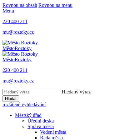
Rovnou na obsah
Rovnou na menu
Menu
220 400 211
mu@roztoky.cz
Město
Roztoky
Město
Roztoky
220 400 211
mu@roztoky.cz
Hledaný výraz
Hledat
rozšířené vyhledávání
Městský úřad
Úřední deska
Správa města
Vedení města
Rada města