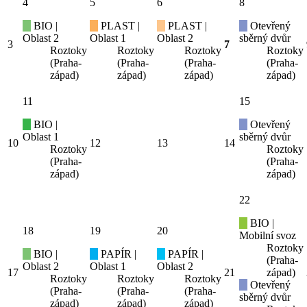
4
5
6
8
BIO |
PLAST |
PLAST |
Otevřený
Oblast 2
Oblast 1
Oblast 2
sběrný dvůr
3
7
Roztoky
Roztoky
Roztoky
Roztoky
(Praha-
(Praha-
(Praha-
(Praha-
západ)
západ)
západ)
západ)
11
15
BIO |
Otevřený
Oblast 1
sběrný dvůr
10
12
13
14
Roztoky
Roztoky
(Praha-
(Praha-
západ)
západ)
22
BIO |
18
19
20
Mobilní svoz
Roztoky
BIO |
PAPÍR |
PAPÍR |
(Praha-
Oblast 2
Oblast 1
Oblast 2
17
21
západ)
Roztoky
Roztoky
Roztoky
Otevřený
(Praha-
(Praha-
(Praha-
sběrný dvůr
západ)
západ)
západ)