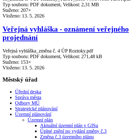
Typ souboru: PDF dokument, Velikost: 2,31 MB
Staženo: 207×
Vloženo:
13. 5. 2026
Veřejná vyhláška - oznámení veřejného
projednání
Veřejná vyhláška_změna č. 4 ÚP Roztoky.pdf
Typ souboru: PDF dokument, Velikost: 271,48 kB
Staženo: 153×
Vloženo:
13. 5. 2026
Městský úřad
Úřední deska
Správa města
Odbory MÚ
Strategické plánování
Územní plánování
Územní plán
Aktuální územní plán v GISu
Úplné znění po vydání změny č.3
Změna č.3 územního plánu