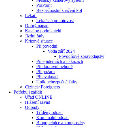
Městský kamerový systém
PolPoint
Bezpečnostní značení kol
Lékaři
Lékařská pohotovost
Dobrý nápad
Katalog podnikatelů
Jízdní řády
Krizové situace
Při povodni
Voda září 2024
Povodňové zpravodajství
Při epidemiích a nákazách
Při dopravní nehodě
Při požáru
Při evakuaci
Únik nebezpečné látky
Cizinci ⁄ Foreigners
Potřebuji zařídit
Úřad ONLINE
Hlášení závad
Odpady
Tříděný odpad
Komunální odpad
Biopopelnice a kompostéry