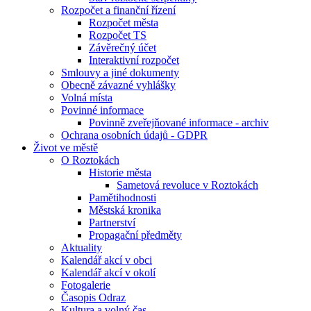
Rozpočet a finanční řízení
Rozpočet města
Rozpočet TS
Závěrečný účet
Interaktivní rozpočet
Smlouvy a jiné dokumenty
Obecně závazné vyhlášky
Volná místa
Povinné informace
Povinně zveřejňované informace - archiv
Ochrana osobních údajů - GDPR
Život ve městě
O Roztokách
Historie města
Sametová revoluce v Roztokách
Pamětihodnosti
Městská kronika
Partnerství
Propagační předměty
Aktuality
Kalendář akcí v obci
Kalendář akcí v okolí
Fotogalerie
Časopis Odraz
Kultura a volný čas