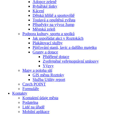
Adopce zeleně
Rybářské lístky
Kácení
Dětská hřiště a sportoviště
Toulavá a opuštěná zvířata
Příspěvky na vývoz žump
Městská zeleň
Podpora kultury, sportu a spolků
Jak uspořádat akci v Roztokách
Plakátovací služby
Půjčování stanů, lavic a dalšího majetku
Granty a dotace
Přidělené dotace
Zveřejněné veřejnoprávní smlouvy
Výzvy
Mapy a poloha sítí
GIS města Roztoky
Služba Utility report
Czech POINT
Formuláře
Kontakty
Kontaktní údaje města
Podatelna
Lidé na úřadě
Mobilní aplikace