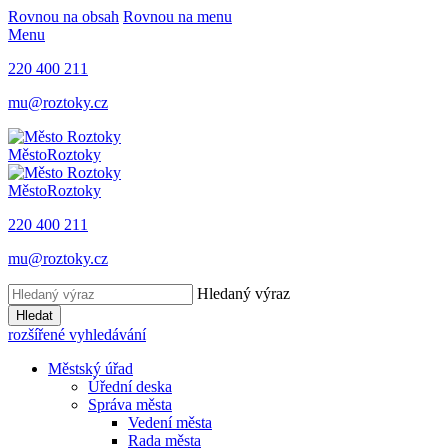
Rovnou na obsah
Rovnou na menu
Menu
220 400 211
mu@roztoky.cz
Město
Roztoky
Město
Roztoky
220 400 211
mu@roztoky.cz
Hledaný výraz
Hledat
rozšířené vyhledávání
Městský úřad
Úřední deska
Správa města
Vedení města
Rada města