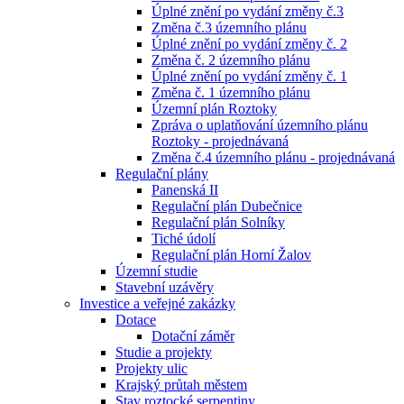
Úplné znění po vydání změny č.3
Změna č.3 územního plánu
Úplné znění po vydání změny č. 2
Změna č. 2 územního plánu
Úplné znění po vydání změny č. 1
Změna č. 1 územního plánu
Územní plán Roztoky
Zpráva o uplatňování územního plánu
Roztoky - projednávaná
Změna č.4 územního plánu - projednávaná
Regulační plány
Panenská II
Regulační plán Dubečnice
Regulační plán Solníky
Tiché údolí
Regulační plán Horní Žalov
Územní studie
Stavební uzávěry
Investice a veřejné zakázky
Dotace
Dotační záměr
Studie a projekty
Projekty ulic
Krajský průtah městem
Stav roztocké serpentiny