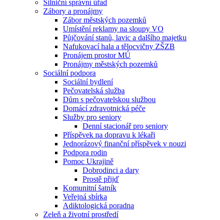
Silniční správní úřad
Zábory a pronájmy
Zábor městských pozemků
Umístění reklamy na sloupy VO
Půjčování stanů, lavic a dalšího majetku
Nafukovací hala a tělocvičny ZŠZB
Pronájem prostor MÚ
Pronájmy městských pozemků
Sociální podpora
Sociální bydlení
Pečovatelská služba
Dům s pečovatelskou službou
Domácí zdravotnická péče
Služby pro seniory
Denní stacionář pro seniory
Příspěvek na dopravu k lékaři
Jednorázový finanční příspěvek v nouzi
Podpora rodin
Pomoc Ukrajině
Dobrodinci a dary
Prostě přijď
Komunitní šatník
Veřejná sbírka
Adiktologická poradna
Zeleň a životní prostředí