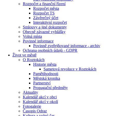
Rozpočet a finanční řízení
Rozpočet města
Rozpočet TS
Závěrečný účet
Interaktivní rozpočet
Smlouvy a jiné dokumenty
Obecně závazné vyhlášky
Volná místa
Povinné informace
Povinně zveřejňované informace - archiv
Ochrana osobních údajů - GDPR
Život ve městě
O Roztokách
Historie města
Sametová revoluce v Roztokách
Pamětihodnosti
Městská kronika
Partnerství
Propagační předměty
Aktuality
Kalendář akcí v obci
Kalendář akcí v okolí
Fotogalerie
Časopis Odraz
Kultura a volný čas