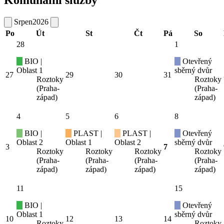
Srpen
2026
Po
Út
St
Čt
Pá
So
28
1
BIO |
Otevřený
Oblast 1
sběrný dvůr
27
29
30
31
Roztoky
Roztoky
(Praha-
(Praha-
západ)
západ)
4
5
6
8
BIO |
PLAST |
PLAST |
Otevřený
Oblast 2
Oblast 1
Oblast 2
sběrný dvůr
3
7
Roztoky
Roztoky
Roztoky
Roztoky
(Praha-
(Praha-
(Praha-
(Praha-
západ)
západ)
západ)
západ)
11
15
BIO |
Otevřený
Oblast 1
sběrný dvůr
10
12
13
14
Roztoky
Roztoky