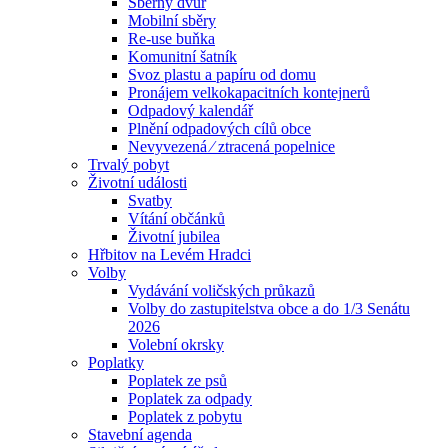
Sběrný dvůr
Mobilní sběry
Re-use buňka
Komunitní šatník
Svoz plastu a papíru od domu
Pronájem velkokapacitních kontejnerů
Odpadový kalendář
Plnění odpadových cílů obce
Nevyvezená ⁄ ztracená popelnice
Trvalý pobyt
Životní události
Svatby
Vítání občánků
Životní jubilea
Hřbitov na Levém Hradci
Volby
Vydávání voličských průkazů
Volby do zastupitelstva obce a do 1/3 Senátu
2026
Volební okrsky
Poplatky
Poplatek ze psů
Poplatek za odpady
Poplatek z pobytu
Stavební agenda