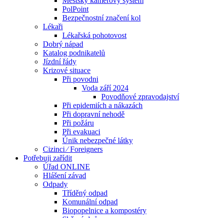
Městský kamerový systém
PolPoint
Bezpečnostní značení kol
Lékaři
Lékařská pohotovost
Dobrý nápad
Katalog podnikatelů
Jízdní řády
Krizové situace
Při povodni
Voda září 2024
Povodňové zpravodajství
Při epidemiích a nákazách
Při dopravní nehodě
Při požáru
Při evakuaci
Únik nebezpečné látky
Cizinci ⁄ Foreigners
Potřebuji zařídit
Úřad ONLINE
Hlášení závad
Odpady
Tříděný odpad
Komunální odpad
Biopopelnice a kompostéry