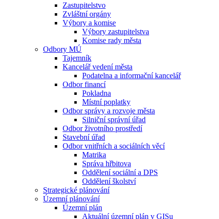
Zastupitelstvo
Zvláštní orgány
Výbory a komise
Výbory zastupitelstva
Komise rady města
Odbory MÚ
Tajemník
Kancelář vedení města
Podatelna a informační kancelář
Odbor financí
Pokladna
Místní poplatky
Odbor správy a rozvoje města
Silniční správní úřad
Odbor životního prostředí
Stavební úřad
Odbor vnitřních a sociálních věcí
Matrika
Správa hřbitova
Oddělení sociální a DPS
Oddělení školství
Strategické plánování
Územní plánování
Územní plán
Aktuální územní plán v GISu