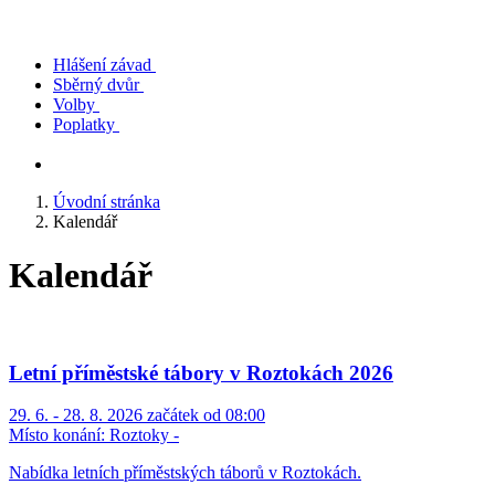
Hlášení závad
Sběrný dvůr
Volby
Poplatky
Úvodní stránka
Kalendář
Kalendář
Letní příměstské tábory v Roztokách 2026
29. 6. - 28. 8. 2026 začátek od 08:00
Místo konání:
Roztoky -
Nabídka letních příměstských táborů v Roztokách.