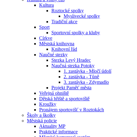
Kultura
Roztocké spolky
Myslivecké spolky
Tradiční akce
Sport
Sportovní spolky a kluby
Církve
Městská knihovna
Knihovní řád
Naučné stezky
Stezka Levý Hradec
Naučná stezka Potoky
1. zastávka - Mločí údolí
2. zastávka - Tůně
3. zastávka - Zdymadlo
Projekt Paměť města
Veřejná ohniště
Dětská hřiště a sportoviště
Kroužky
Pronájem sportovišť v Roztokách
Školy a školky
Městská policie
Aktuality MP
Praktické informace