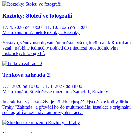
Roztoky: Století ve fotografii
17. 4. 2026 od 10:00 - 11. 10. 2026 do 18:00
Místo konání:
Zámek Roztoky - Roztoky
Výstava, věnovaná obyvatelům města i všem, kteří mají k Roztokám
vztah, nabídne jedinečný pohled do minulosti prostřednictvím
historických fotografií.
Trnkova zahrada 2
7. 3. 2026 od 10:00 - 31. 1. 2027 do 18:00
Místo konání:
Středočeské muzeum - Zámek 1, Roztoky
Interaktivní výstava oživuje příběh nejúspěšnější dětské knihy Jiřího
Trnky "Zahrada" a převádí ho do multimediální instalace s originální
scénografií a rozehrává autorovy ilustrace.