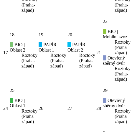
(Praha-
(Praha-
západ)
západ)
22
BIO |
18
19
20
Mobilní svoz
Roztoky
BIO |
PAPÍR |
PAPÍR |
(Praha-
Oblast 2
Oblast 1
Oblast 2
17
21
západ)
Roztoky
Roztoky
Roztoky
Otevřený
(Praha-
(Praha-
(Praha-
sběrný dvůr
západ)
západ)
západ)
Roztoky
(Praha-
západ)
25
29
BIO |
Otevřený
Oblast 1
sběrný dvůr
24
26
27
28
Roztoky
Roztoky
(Praha-
(Praha-
západ)
západ)