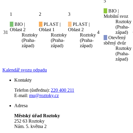
5
BIO |
1
2
3
Mobilní svoz
Roztoky
BIO |
PLAST |
PLAST |
(Praha-
Oblast 2
Oblast 1
Oblast 2
31
4
západ)
Roztoky
Roztoky
Roztoky
Otevřený
(Praha-
(Praha-
(Praha-
sběrný dvůr
západ)
západ)
západ)
Roztoky
(Praha-
západ)
Kalendář svozu odpadu
Kontakty
Telefon (ústředna):
220 400 211
E-mail:
mu@roztoky.cz
Adresa
Městský úřad Roztoky
252 63 Roztoky
Nám. 5. května 2