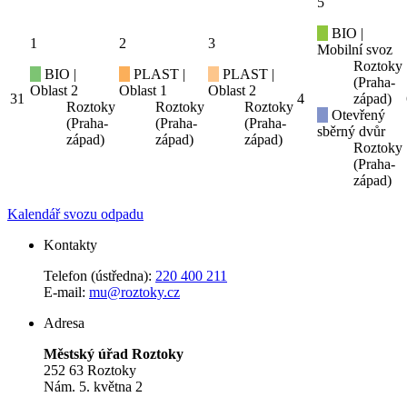
5
BIO |
1
2
3
Mobilní svoz
Roztoky
BIO |
PLAST |
PLAST |
(Praha-
Oblast 2
Oblast 1
Oblast 2
31
4
západ)
Roztoky
Roztoky
Roztoky
Otevřený
(Praha-
(Praha-
(Praha-
sběrný dvůr
západ)
západ)
západ)
Roztoky
(Praha-
západ)
Kalendář svozu odpadu
Kontakty
Telefon (ústředna):
220 400 211
E-mail:
mu@roztoky.cz
Adresa
Městský úřad Roztoky
252 63 Roztoky
Nám. 5. května 2