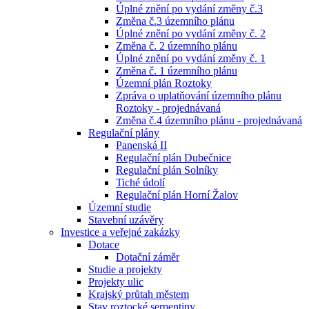
Úplné znění po vydání změny č.3
Změna č.3 územního plánu
Úplné znění po vydání změny č. 2
Změna č. 2 územního plánu
Úplné znění po vydání změny č. 1
Změna č. 1 územního plánu
Územní plán Roztoky
Zpráva o uplatňování územního plánu
Roztoky - projednávaná
Změna č.4 územního plánu - projednávaná
Regulační plány
Panenská II
Regulační plán Dubečnice
Regulační plán Solníky
Tiché údolí
Regulační plán Horní Žalov
Územní studie
Stavební uzávěry
Investice a veřejné zakázky
Dotace
Dotační záměr
Studie a projekty
Projekty ulic
Krajský průtah městem
Stav roztocké serpentiny