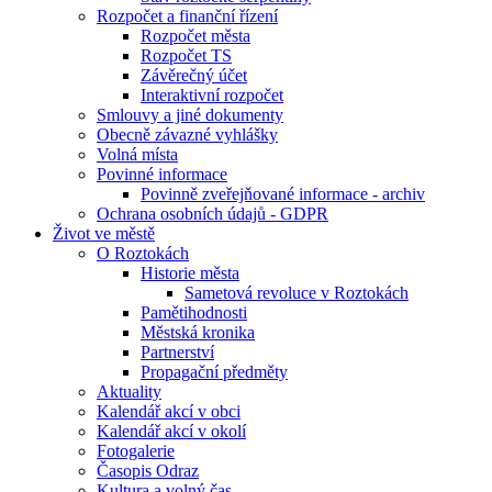
Rozpočet a finanční řízení
Rozpočet města
Rozpočet TS
Závěrečný účet
Interaktivní rozpočet
Smlouvy a jiné dokumenty
Obecně závazné vyhlášky
Volná místa
Povinné informace
Povinně zveřejňované informace - archiv
Ochrana osobních údajů - GDPR
Život ve městě
O Roztokách
Historie města
Sametová revoluce v Roztokách
Pamětihodnosti
Městská kronika
Partnerství
Propagační předměty
Aktuality
Kalendář akcí v obci
Kalendář akcí v okolí
Fotogalerie
Časopis Odraz
Kultura a volný čas