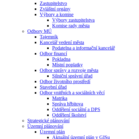
Zastupitelstvo
Zvláštní orgány
Výbory a komise
Výbory zastupitelstva
Komise rady města
Odbory MÚ
Tajemník
Kancelář vedení města
Podatelna a informační kancelář
Odbor financí
Pokladna
Místní poplatky
Odbor správy a rozvoje města
Silniční správní úřad
Odbor životního prostředí
Stavební úřad
Odbor vnitřních a sociálních věcí
Matrika
Správa hřbitova
Oddělení sociální a DPS
Oddělení školství
Strategické plánování
Územní plánování
Územní plán
Aktuální územní plán v GISu