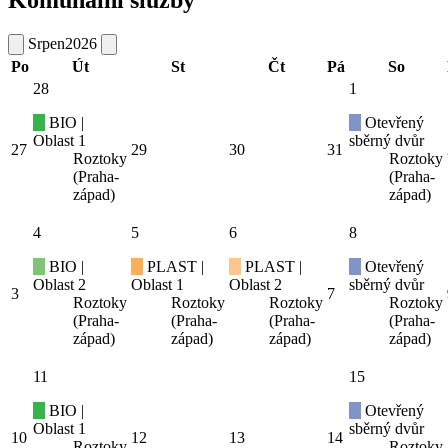
Srpen
2026
Po
Út
St
Čt
Pá
So
28
1
BIO |
Otevřený
Oblast 1
sběrný dvůr
27
29
30
31
Roztoky
Roztoky
(Praha-
(Praha-
západ)
západ)
4
5
6
8
BIO |
PLAST |
PLAST |
Otevřený
Oblast 2
Oblast 1
Oblast 2
sběrný dvůr
3
7
Roztoky
Roztoky
Roztoky
Roztoky
(Praha-
(Praha-
(Praha-
(Praha-
západ)
západ)
západ)
západ)
11
15
BIO |
Otevřený
Oblast 1
sběrný dvůr
10
12
13
14
Roztoky
Roztoky