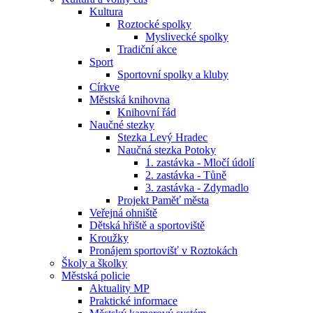
Kultura
Roztocké spolky
Myslivecké spolky
Tradiční akce
Sport
Sportovní spolky a kluby
Církve
Městská knihovna
Knihovní řád
Naučné stezky
Stezka Levý Hradec
Naučná stezka Potoky
1. zastávka - Mločí údolí
2. zastávka - Tůně
3. zastávka - Zdymadlo
Projekt Paměť města
Veřejná ohniště
Dětská hřiště a sportoviště
Kroužky
Pronájem sportovišť v Roztokách
Školy a školky
Městská policie
Aktuality MP
Praktické informace