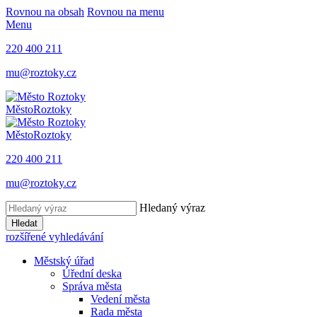
Rovnou na obsah
Rovnou na menu
Menu
220 400 211
mu@roztoky.cz
Město
Roztoky
Město
Roztoky
220 400 211
mu@roztoky.cz
Hledaný výraz
Hledat
rozšířené vyhledávání
Městský úřad
Úřední deska
Správa města
Vedení města
Rada města