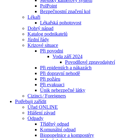
Městský kamerový systém
PolPoint
Bezpečnostní značení kol
Lékaři
Lékařská pohotovost
Dobrý nápad
Katalog podnikatelů
Jízdní řády
Krizové situace
Při povodni
Voda září 2024
Povodňové zpravodajství
Při epidemiích a nákazách
Při dopravní nehodě
Při požáru
Při evakuaci
Únik nebezpečné látky
Cizinci ⁄ Foreigners
Potřebuji zařídit
Úřad ONLINE
Hlášení závad
Odpady
Tříděný odpad
Komunální odpad
Biopopelnice a kompostéry