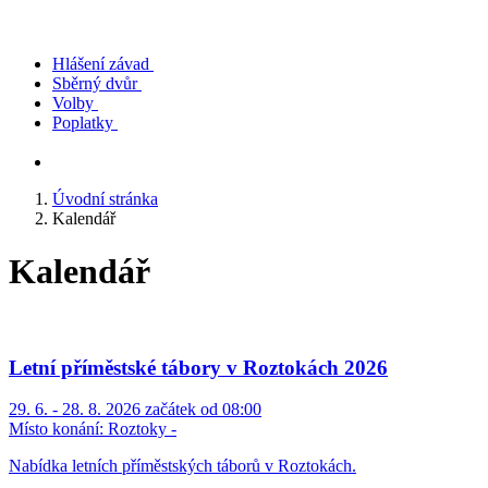
Hlášení závad
Sběrný dvůr
Volby
Poplatky
Úvodní stránka
Kalendář
Kalendář
Letní příměstské tábory v Roztokách 2026
29. 6. - 28. 8. 2026 začátek od 08:00
Místo konání:
Roztoky -
Nabídka letních příměstských táborů v Roztokách.