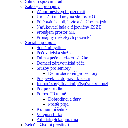
Silniční správní úřad
Zábory a pronájmy
Zábor městských pozemků
Umístění reklamy na sloupy VO
Půjčování stanů, lavic a dalšího majetku
Nafukovací hala a tělocvičny ZŠZB
Pronájem prostor MÚ
Pronájmy městských pozemků
Sociální podpora
Sociální bydlení
Pečovatelská služba
Dům s pečovatelskou službou
Domácí zdravotnická péče
Služby pro seniory
Denní stacionář pro seniory
Příspěvek na dopravu k lékaři
Jednorázový finanční příspěvek v nouzi
Podpora rodin
Pomoc Ukrajině
Dobrodinci a dary
Prostě přijď
Komunitní šatník
Veřejná sbírka
Adiktologická poradna
Zeleň a životní prostředí