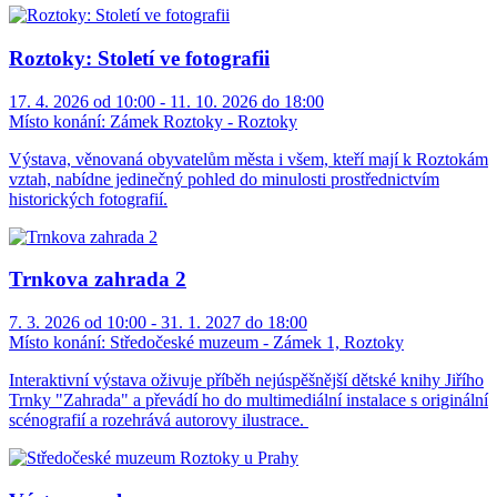
Roztoky: Století ve fotografii
17. 4. 2026 od 10:00 - 11. 10. 2026 do 18:00
Místo konání:
Zámek Roztoky - Roztoky
Výstava, věnovaná obyvatelům města i všem, kteří mají k Roztokám
vztah, nabídne jedinečný pohled do minulosti prostřednictvím
historických fotografií.
Trnkova zahrada 2
7. 3. 2026 od 10:00 - 31. 1. 2027 do 18:00
Místo konání:
Středočeské muzeum - Zámek 1, Roztoky
Interaktivní výstava oživuje příběh nejúspěšnější dětské knihy Jiřího
Trnky "Zahrada" a převádí ho do multimediální instalace s originální
scénografií a rozehrává autorovy ilustrace.