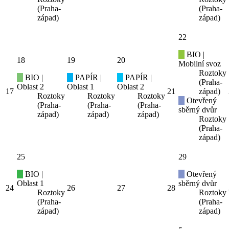
(Praha-
(Praha-
západ)
západ)
22
BIO |
18
19
20
Mobilní svoz
Roztoky
BIO |
PAPÍR |
PAPÍR |
(Praha-
Oblast 2
Oblast 1
Oblast 2
17
21
západ)
Roztoky
Roztoky
Roztoky
Otevřený
(Praha-
(Praha-
(Praha-
sběrný dvůr
západ)
západ)
západ)
Roztoky
(Praha-
západ)
25
29
BIO |
Otevřený
Oblast 1
sběrný dvůr
24
26
27
28
Roztoky
Roztoky
(Praha-
(Praha-
západ)
západ)