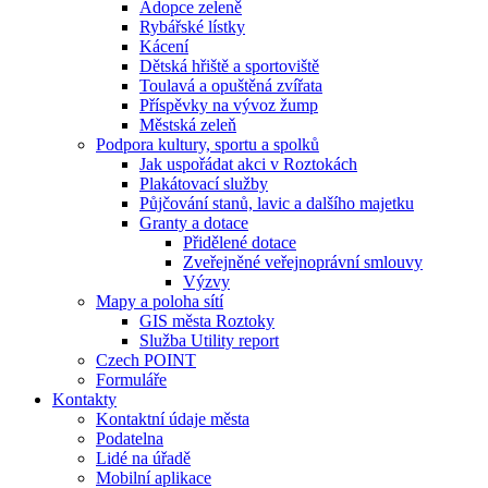
Adopce zeleně
Rybářské lístky
Kácení
Dětská hřiště a sportoviště
Toulavá a opuštěná zvířata
Příspěvky na vývoz žump
Městská zeleň
Podpora kultury, sportu a spolků
Jak uspořádat akci v Roztokách
Plakátovací služby
Půjčování stanů, lavic a dalšího majetku
Granty a dotace
Přidělené dotace
Zveřejněné veřejnoprávní smlouvy
Výzvy
Mapy a poloha sítí
GIS města Roztoky
Služba Utility report
Czech POINT
Formuláře
Kontakty
Kontaktní údaje města
Podatelna
Lidé na úřadě
Mobilní aplikace