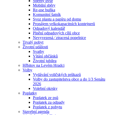
Sběrný dvůr
Mobilní sběry
Re-use buňka
Komunitní šatník
Svoz plastu a papíru od domu
Pronájem velkokapacitních kontejnerů
Odpadový kalendář
Plnění odpadových cílů obce
Nevyvezená ⁄ ztracená popelnice
Trvalý pobyt
Životní události
Svatby
Vítání občánků
Životní jubilea
Hřbitov na Levém Hradci
Volby
Vydávání voličských průkazů
Volby do zastupitelstva obce a do 1/3 Senátu
2026
Volební okrsky
Poplatky
Poplatek ze psů
Poplatek za odpady
Poplatek z pobytu
Stavební agenda