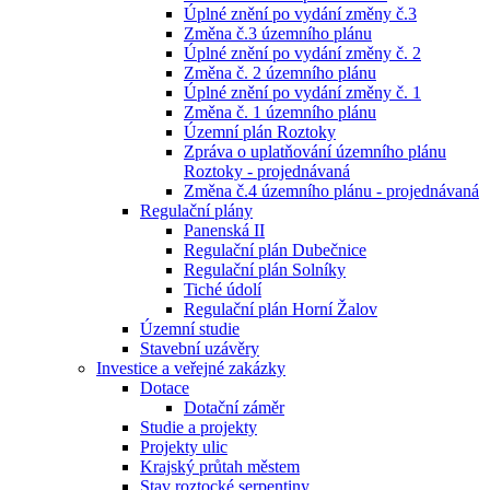
Úplné znění po vydání změny č.3
Změna č.3 územního plánu
Úplné znění po vydání změny č. 2
Změna č. 2 územního plánu
Úplné znění po vydání změny č. 1
Změna č. 1 územního plánu
Územní plán Roztoky
Zpráva o uplatňování územního plánu
Roztoky - projednávaná
Změna č.4 územního plánu - projednávaná
Regulační plány
Panenská II
Regulační plán Dubečnice
Regulační plán Solníky
Tiché údolí
Regulační plán Horní Žalov
Územní studie
Stavební uzávěry
Investice a veřejné zakázky
Dotace
Dotační záměr
Studie a projekty
Projekty ulic
Krajský průtah městem
Stav roztocké serpentiny