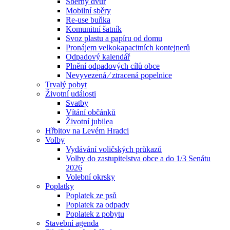
Sběrný dvůr
Mobilní sběry
Re-use buňka
Komunitní šatník
Svoz plastu a papíru od domu
Pronájem velkokapacitních kontejnerů
Odpadový kalendář
Plnění odpadových cílů obce
Nevyvezená ⁄ ztracená popelnice
Trvalý pobyt
Životní události
Svatby
Vítání občánků
Životní jubilea
Hřbitov na Levém Hradci
Volby
Vydávání voličských průkazů
Volby do zastupitelstva obce a do 1/3 Senátu
2026
Volební okrsky
Poplatky
Poplatek ze psů
Poplatek za odpady
Poplatek z pobytu
Stavební agenda