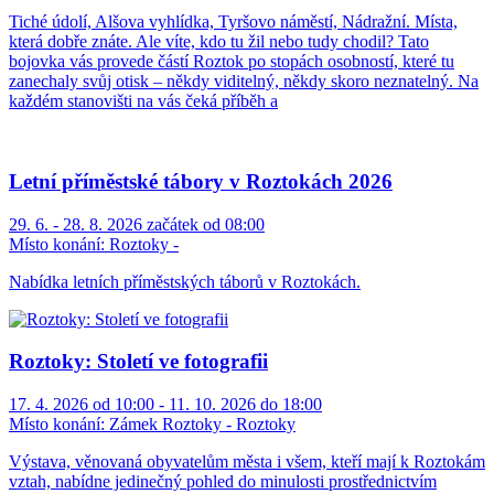
Tiché údolí, Alšova vyhlídka, Tyršovo náměstí, Nádražní. Místa,
která dobře znáte. Ale víte, kdo tu žil nebo tudy chodil? Tato
bojovka vás provede částí Roztok po stopách osobností, které tu
zanechaly svůj otisk – někdy viditelný, někdy skoro neznatelný. Na
každém stanovišti na vás čeká příběh a
Letní příměstské tábory v Roztokách 2026
29. 6. - 28. 8. 2026 začátek od 08:00
Místo konání:
Roztoky -
Nabídka letních příměstských táborů v Roztokách.
Roztoky: Století ve fotografii
17. 4. 2026 od 10:00 - 11. 10. 2026 do 18:00
Místo konání:
Zámek Roztoky - Roztoky
Výstava, věnovaná obyvatelům města i všem, kteří mají k Roztokám
vztah, nabídne jedinečný pohled do minulosti prostřednictvím