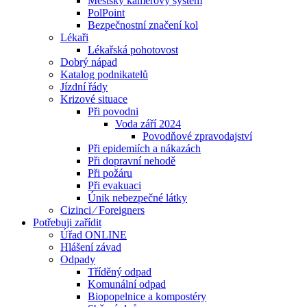
Městský kamerový systém
PolPoint
Bezpečnostní značení kol
Lékaři
Lékařská pohotovost
Dobrý nápad
Katalog podnikatelů
Jízdní řády
Krizové situace
Při povodni
Voda září 2024
Povodňové zpravodajství
Při epidemiích a nákazách
Při dopravní nehodě
Při požáru
Při evakuaci
Únik nebezpečné látky
Cizinci ⁄ Foreigners
Potřebuji zařídit
Úřad ONLINE
Hlášení závad
Odpady
Tříděný odpad
Komunální odpad
Biopopelnice a kompostéry