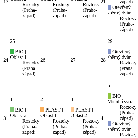
17
21
západ)
Roztoky
Roztoky
Roztoky
Otevřený
(Praha-
(Praha-
(Praha-
sběrný dvůr
západ)
západ)
západ)
Roztoky
(Praha-
západ)
25
29
BIO |
Otevřený
Oblast 1
sběrný dvůr
24
26
27
28
Roztoky
Roztoky
(Praha-
(Praha-
západ)
západ)
5
BIO |
1
2
3
Mobilní svoz
Roztoky
BIO |
PLAST |
PLAST |
(Praha-
Oblast 2
Oblast 1
Oblast 2
31
4
západ)
Roztoky
Roztoky
Roztoky
Otevřený
(Praha-
(Praha-
(Praha-
sběrný dvůr
západ)
západ)
západ)
Roztoky