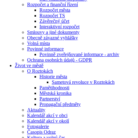
Rozpočet a finanční řízení
Rozpočet města
Rozpočet TS
Závěrečný účet
Interaktivní rozpočet
Smlouvy a jiné dokumenty
Obecně závazné vyhlášky
Volná místa
Povinné informace
Povinně zveřejňované informace - archiv
Ochrana osobních údajů - GDPR
Život ve městě
O Roztokách
Historie města
Sametová revoluce v Roztokách
Pamětihodnosti
Městská kronika
Partnerství
Propagační předměty
Aktuality
Kalendář akcí v obci
Kalendář akcí v okolí
Fotogalerie
Časopis Odraz
Kultura a volný čas