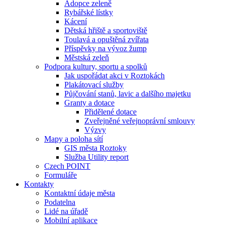
Adopce zeleně
Rybářské lístky
Kácení
Dětská hřiště a sportoviště
Toulavá a opuštěná zvířata
Příspěvky na vývoz žump
Městská zeleň
Podpora kultury, sportu a spolků
Jak uspořádat akci v Roztokách
Plakátovací služby
Půjčování stanů, lavic a dalšího majetku
Granty a dotace
Přidělené dotace
Zveřejněné veřejnoprávní smlouvy
Výzvy
Mapy a poloha sítí
GIS města Roztoky
Služba Utility report
Czech POINT
Formuláře
Kontakty
Kontaktní údaje města
Podatelna
Lidé na úřadě
Mobilní aplikace