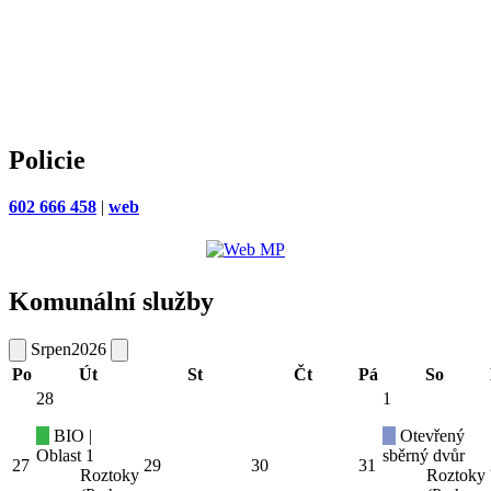
Policie
602 666 458
|
web
Komunální služby
Srpen
2026
Po
Út
St
Čt
Pá
So
28
1
BIO |
Otevřený
Oblast 1
sběrný dvůr
27
29
30
31
Roztoky
Roztoky