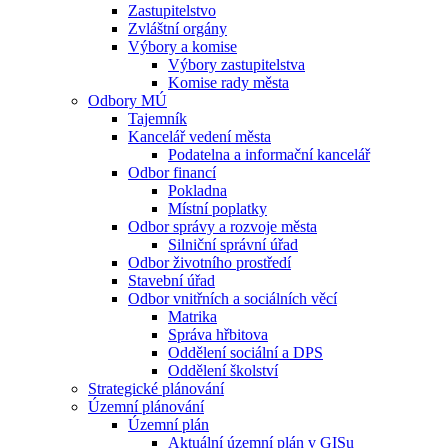
Zastupitelstvo
Zvláštní orgány
Výbory a komise
Výbory zastupitelstva
Komise rady města
Odbory MÚ
Tajemník
Kancelář vedení města
Podatelna a informační kancelář
Odbor financí
Pokladna
Místní poplatky
Odbor správy a rozvoje města
Silniční správní úřad
Odbor životního prostředí
Stavební úřad
Odbor vnitřních a sociálních věcí
Matrika
Správa hřbitova
Oddělení sociální a DPS
Oddělení školství
Strategické plánování
Územní plánování
Územní plán
Aktuální územní plán v GISu