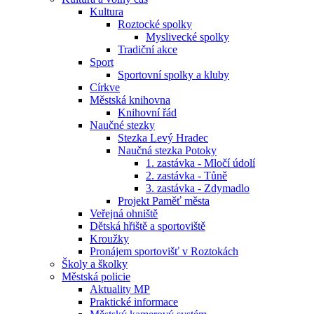
Kultura
Roztocké spolky
Myslivecké spolky
Tradiční akce
Sport
Sportovní spolky a kluby
Církve
Městská knihovna
Knihovní řád
Naučné stezky
Stezka Levý Hradec
Naučná stezka Potoky
1. zastávka - Mločí údolí
2. zastávka - Tůně
3. zastávka - Zdymadlo
Projekt Paměť města
Veřejná ohniště
Dětská hřiště a sportoviště
Kroužky
Pronájem sportovišť v Roztokách
Školy a školky
Městská policie
Aktuality MP
Praktické informace