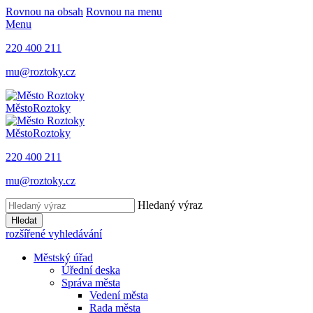
Rovnou na obsah
Rovnou na menu
Menu
220 400 211
mu@roztoky.cz
Město
Roztoky
Město
Roztoky
220 400 211
mu@roztoky.cz
Hledaný výraz
Hledat
rozšířené vyhledávání
Městský úřad
Úřední deska
Správa města
Vedení města
Rada města