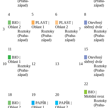
(Praha-
(Praha-
západ)
západ)
4
5
6
8
BIO |
PLAST |
PLAST |
Otevřený
Oblast 2
Oblast 1
Oblast 2
sběrný dvůr
3
7
Roztoky
Roztoky
Roztoky
Roztoky
(Praha-
(Praha-
(Praha-
(Praha-
západ)
západ)
západ)
západ)
11
15
BIO |
Otevřený
Oblast 1
sběrný dvůr
10
12
13
14
Roztoky
Roztoky
(Praha-
(Praha-
západ)
západ)
22
BIO |
18
19
20
Mobilní svoz
Roztoky
BIO |
PAPÍR |
PAPÍR |
(Praha-
Oblast 2
Oblast 1
Oblast 2