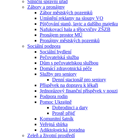
Silniční správní úřad
Zábory a pronájmy
Zábor městských pozemků
Umístění reklamy na sloupy VO
Půjčování stanů, lavic a dalšího majetku
Nafukovací hala a tělocvičny ZŠZB
Pronájem prostor MÚ
Pronájmy městských pozemků
Sociální podpora
Sociální bydlení
Pečovatelská služba
Dům s pečovatelskou službou
Domácí zdravotnická péče
Služby pro seniory
Denní stacionář pro seniory
Příspěvek na dopravu k lékaři
Jednorázový finanční příspěvek v nouzi
Podpora rodin
Pomoc Ukrajině
Dobrodinci a dary
Prostě přijď
Komunitní šatník
Veřejná sbírka
Adiktologická poradna
Zeleň a životní prostředí