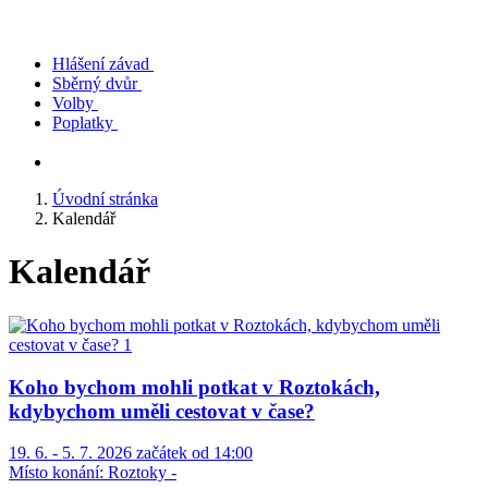
Hlášení závad
Sběrný dvůr
Volby
Poplatky
Úvodní stránka
Kalendář
Kalendář
Koho bychom mohli potkat v Roztokách,
kdybychom uměli cestovat v čase?
19. 6. - 5. 7. 2026 začátek od 14:00
Místo konání:
Roztoky -