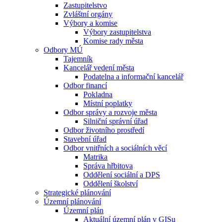
Zastupitelstvo
Zvláštní orgány
Výbory a komise
Výbory zastupitelstva
Komise rady města
Odbory MÚ
Tajemník
Kancelář vedení města
Podatelna a informační kancelář
Odbor financí
Pokladna
Místní poplatky
Odbor správy a rozvoje města
Silniční správní úřad
Odbor životního prostředí
Stavební úřad
Odbor vnitřních a sociálních věcí
Matrika
Správa hřbitova
Oddělení sociální a DPS
Oddělení školství
Strategické plánování
Územní plánování
Územní plán
Aktuální územní plán v GISu