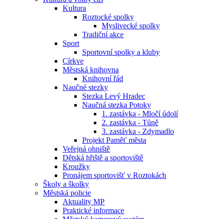
Kultura
Roztocké spolky
Myslivecké spolky
Tradiční akce
Sport
Sportovní spolky a kluby
Církve
Městská knihovna
Knihovní řád
Naučné stezky
Stezka Levý Hradec
Naučná stezka Potoky
1. zastávka - Mločí údolí
2. zastávka - Tůně
3. zastávka - Zdymadlo
Projekt Paměť města
Veřejná ohniště
Dětská hřiště a sportoviště
Kroužky
Pronájem sportovišť v Roztokách
Školy a školky
Městská policie
Aktuality MP
Praktické informace