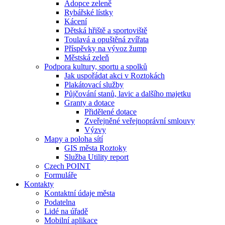
Adopce zeleně
Rybářské lístky
Kácení
Dětská hřiště a sportoviště
Toulavá a opuštěná zvířata
Příspěvky na vývoz žump
Městská zeleň
Podpora kultury, sportu a spolků
Jak uspořádat akci v Roztokách
Plakátovací služby
Půjčování stanů, lavic a dalšího majetku
Granty a dotace
Přidělené dotace
Zveřejněné veřejnoprávní smlouvy
Výzvy
Mapy a poloha sítí
GIS města Roztoky
Služba Utility report
Czech POINT
Formuláře
Kontakty
Kontaktní údaje města
Podatelna
Lidé na úřadě
Mobilní aplikace