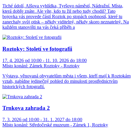
Tiché údolí, Alšova vyhlídka, Tyršovo náměstí, Nádražní. Místa,
která dobře znáte. Ale víte, kdo tu žil nebo tudy chodil? Tato
bojovka vás provede částí Roztok po stopách osobností, které tu
zanechaly svůj otisk – někdy viditelný, někdy skoro neznatelný. Na
každém stanovišti na vás čeká příběh a
Roztoky: Století ve fotografii
17. 4. 2026 od 10:00 - 11. 10. 2026 do 18:00
Místo konání:
Zámek Roztoky - Roztoky
Výstava, věnovaná obyvatelům města i všem, kteří mají k Roztokám
vztah, nabídne jedinečný pohled do minulosti prostřednictvím
historických fotografií.
Trnkova zahrada 2
7. 3. 2026 od 10:00 - 31. 1. 2027 do 18:00
Místo konání:
Středočeské muzeum - Zámek 1, Roztoky