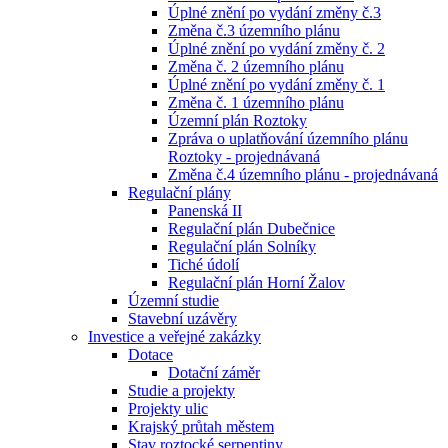
Úplné znění po vydání změny č.3
Změna č.3 územního plánu
Úplné znění po vydání změny č. 2
Změna č. 2 územního plánu
Úplné znění po vydání změny č. 1
Změna č. 1 územního plánu
Územní plán Roztoky
Zpráva o uplatňování územního plánu
Roztoky - projednávaná
Změna č.4 územního plánu - projednávaná
Regulační plány
Panenská II
Regulační plán Dubečnice
Regulační plán Solníky
Tiché údolí
Regulační plán Horní Žalov
Územní studie
Stavební uzávěry
Investice a veřejné zakázky
Dotace
Dotační záměr
Studie a projekty
Projekty ulic
Krajský průtah městem
Stav roztocké serpentiny