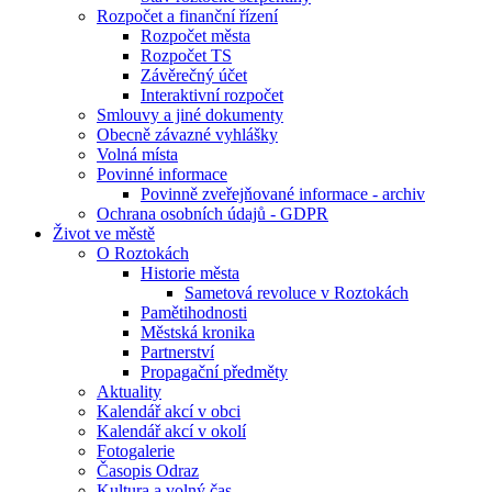
Rozpočet a finanční řízení
Rozpočet města
Rozpočet TS
Závěrečný účet
Interaktivní rozpočet
Smlouvy a jiné dokumenty
Obecně závazné vyhlášky
Volná místa
Povinné informace
Povinně zveřejňované informace - archiv
Ochrana osobních údajů - GDPR
Život ve městě
O Roztokách
Historie města
Sametová revoluce v Roztokách
Pamětihodnosti
Městská kronika
Partnerství
Propagační předměty
Aktuality
Kalendář akcí v obci
Kalendář akcí v okolí
Fotogalerie
Časopis Odraz
Kultura a volný čas