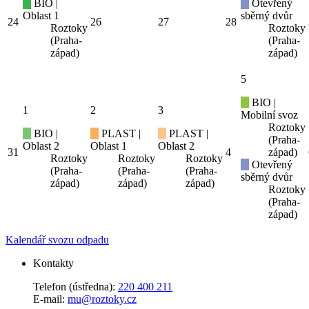
BIO |
Otevřený
Oblast 1
sběrný dvůr
24
26
27
28
Roztoky
Roztoky
(Praha-
(Praha-
západ)
západ)
5
BIO |
1
2
3
Mobilní svoz
Roztoky
BIO |
PLAST |
PLAST |
(Praha-
Oblast 2
Oblast 1
Oblast 2
31
4
západ)
Roztoky
Roztoky
Roztoky
Otevřený
(Praha-
(Praha-
(Praha-
sběrný dvůr
západ)
západ)
západ)
Roztoky
(Praha-
západ)
Kalendář svozu odpadu
Kontakty
Telefon (ústředna):
220 400 211
E-mail:
mu@roztoky.cz