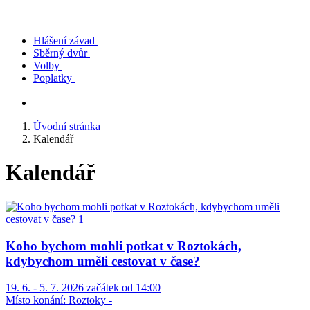
Hlášení závad
Sběrný dvůr
Volby
Poplatky
Úvodní stránka
Kalendář
Kalendář
Koho bychom mohli potkat v Roztokách,
kdybychom uměli cestovat v čase?
19. 6. - 5. 7. 2026 začátek od 14:00
Místo konání:
Roztoky -