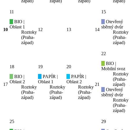
západ)
západ)
západ)
západ)
11
15
BIO |
Otevřený
Oblast 1
sběrný dvůr
10
12
13
14
Roztoky
Roztoky
(Praha-
(Praha-
západ)
západ)
22
BIO |
18
19
20
Mobilní svoz
Roztoky
BIO |
PAPÍR |
PAPÍR |
(Praha-
Oblast 2
Oblast 1
Oblast 2
17
21
západ)
Roztoky
Roztoky
Roztoky
Otevřený
(Praha-
(Praha-
(Praha-
sběrný dvůr
západ)
západ)
západ)
Roztoky
(Praha-
západ)
25
29