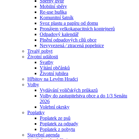
Sběrný dvůr
Mobilní sběry
Re-use buňka
Komunitní šatník
Svoz plastu a papíru od domu
Pronájem velkokapacitních kontejnerů
Odpadový kalendář
Plnění odpadových cílů obce
Nevyvezená ⁄ ztracená popelnice
Trvalý pobyt
Životní události
Svatby
Vítání občánků
Životní jubilea
Hřbitov na Levém Hradci
Volby
Vydávání voličských průkazů
Volby do zastupitelstva obce a do 1/3 Senátu
2026
Volební okrsky
Poplatky
Poplatek ze psů
Poplatek za odpady
Poplatek z pobytu
Stavební agenda