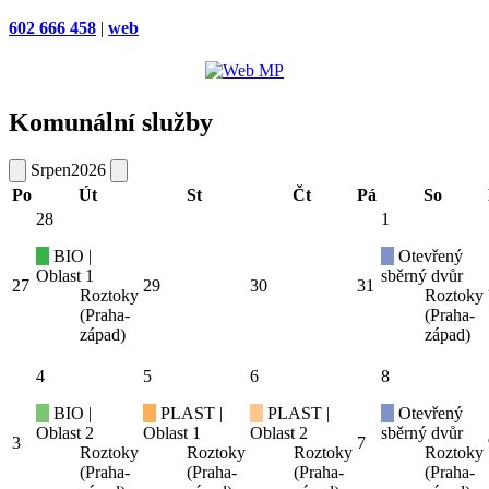
602 666 458
|
web
Komunální služby
Srpen
2026
Po
Út
St
Čt
Pá
So
28
1
BIO |
Otevřený
Oblast 1
sběrný dvůr
27
29
30
31
Roztoky
Roztoky
(Praha-
(Praha-
západ)
západ)
4
5
6
8
BIO |
PLAST |
PLAST |
Otevřený
Oblast 2
Oblast 1
Oblast 2
sběrný dvůr
3
7
Roztoky
Roztoky
Roztoky
Roztoky
(Praha-
(Praha-
(Praha-
(Praha-