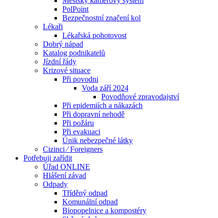
Městský kamerový systém
PolPoint
Bezpečnostní značení kol
Lékaři
Lékařská pohotovost
Dobrý nápad
Katalog podnikatelů
Jízdní řády
Krizové situace
Při povodni
Voda září 2024
Povodňové zpravodajství
Při epidemiích a nákazách
Při dopravní nehodě
Při požáru
Při evakuaci
Únik nebezpečné látky
Cizinci ⁄ Foreigners
Potřebuji zařídit
Úřad ONLINE
Hlášení závad
Odpady
Tříděný odpad
Komunální odpad
Biopopelnice a kompostéry