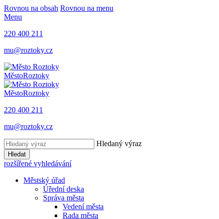
Rovnou na obsah
Rovnou na menu
Menu
220 400 211
mu@roztoky.cz
Město
Roztoky
Město
Roztoky
220 400 211
mu@roztoky.cz
Hledaný výraz
Hledat
rozšířené vyhledávání
Městský úřad
Úřední deska
Správa města
Vedení města
Rada města