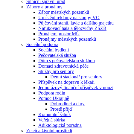
Silniční správní úřad
Zábory a pronájmy
Zábor městských pozemků
Umístění reklamy na sloupy VO
Půjčování stanů, lavic a dalšího majetku
Nafukovací hala a tělocvičny ZŠZB
Pronájem prostor MÚ
Pronájmy městských pozemků
Sociální podpora
Sociální bydlení
Pečovatelská služba
Dům s pečovatelskou službou
Domácí zdravotnická péče
Služby pro seniory
Denní stacionář pro seniory
Příspěvek na dopravu k lékaři
Jednorázový finanční příspěvek v nouzi
Podpora rodin
Pomoc Ukrajině
Dobrodinci a dary
Prostě přijď
Komunitní šatník
Veřejná sbírka
Adiktologická poradna
Zeleň a životní prostředí