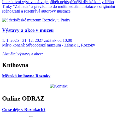
Interaktivní výstava oživuje příběh nejúspěšnější dětské knihy Jiřího
Trnky "Zahrada" a převádí ho do multimediální instalace s originální
scénografií a rozehrává autorovy ilustrace.
Výstavy a akce v muzeu
1. 1. 2025 - 31. 12. 2027 začátek od 10:00
Místo konání:
Středočeské muzeum - Zámek 1, Roztoky
Aktuální výstavy a akce:
Knihovna
Městská knihovna Roztoky
Online ODRAZ
Co se děje v Roztokách?