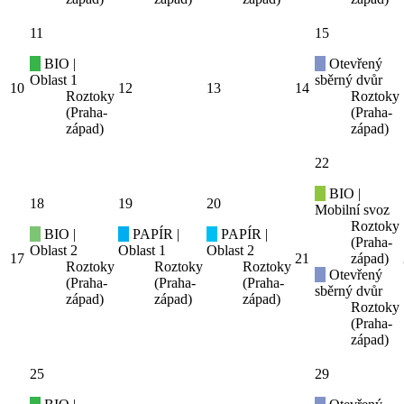
11
15
BIO |
Otevřený
Oblast 1
sběrný dvůr
10
12
13
14
Roztoky
Roztoky
(Praha-
(Praha-
západ)
západ)
22
BIO |
18
19
20
Mobilní svoz
Roztoky
BIO |
PAPÍR |
PAPÍR |
(Praha-
Oblast 2
Oblast 1
Oblast 2
17
21
západ)
Roztoky
Roztoky
Roztoky
Otevřený
(Praha-
(Praha-
(Praha-
sběrný dvůr
západ)
západ)
západ)
Roztoky
(Praha-
západ)
25
29