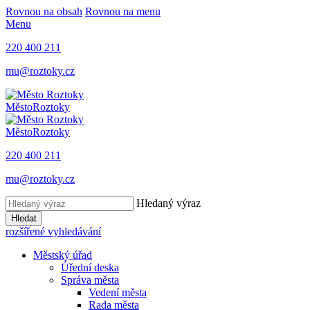
Rovnou na obsah
Rovnou na menu
Menu
220 400 211
mu@roztoky.cz
Město
Roztoky
Město
Roztoky
220 400 211
mu@roztoky.cz
Hledaný výraz
Hledat
rozšířené vyhledávání
Městský úřad
Úřední deska
Správa města
Vedení města
Rada města