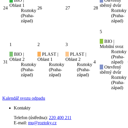
BIO |
Otevřený
Oblast 1
sběrný dvůr
24
26
27
28
Roztoky
Roztoky
(Praha-
(Praha-
západ)
západ)
5
BIO |
1
2
3
Mobilní svoz
Roztoky
BIO |
PLAST |
PLAST |
(Praha-
Oblast 2
Oblast 1
Oblast 2
31
4
západ)
Roztoky
Roztoky
Roztoky
Otevřený
(Praha-
(Praha-
(Praha-
sběrný dvůr
západ)
západ)
západ)
Roztoky
(Praha-
západ)
Kalendář svozu odpadu
Kontakty
Telefon (ústředna):
220 400 211
E-mail:
mu@roztoky.cz