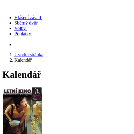
Hlášení závad
Sběrný dvůr
Volby
Poplatky
Úvodní stránka
Kalendář
Kalendář