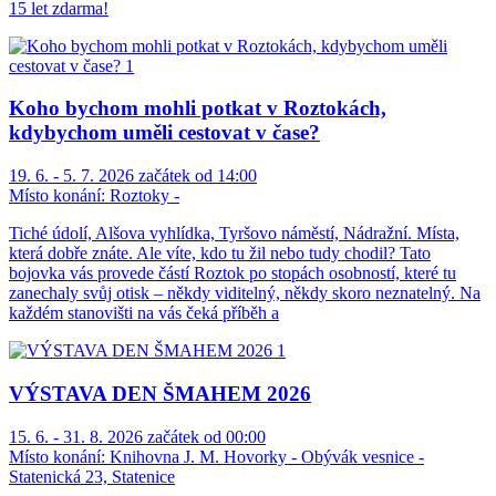
15 let zdarma!
Koho bychom mohli potkat v Roztokách,
kdybychom uměli cestovat v čase?
19. 6. - 5. 7. 2026 začátek od 14:00
Místo konání:
Roztoky -
Tiché údolí, Alšova vyhlídka, Tyršovo náměstí, Nádražní. Místa,
která dobře znáte. Ale víte, kdo tu žil nebo tudy chodil? Tato
bojovka vás provede částí Roztok po stopách osobností, které tu
zanechaly svůj otisk – někdy viditelný, někdy skoro neznatelný. Na
každém stanovišti na vás čeká příběh a
VÝSTAVA DEN ŠMAHEM 2026
15. 6. - 31. 8. 2026 začátek od 00:00
Místo konání:
Knihovna J. M. Hovorky - Obývák vesnice -
Statenická 23, Statenice