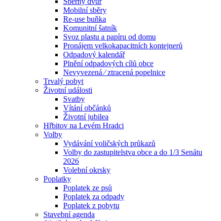
Sběrný dvůr
Mobilní sběry
Re-use buňka
Komunitní šatník
Svoz plastu a papíru od domu
Pronájem velkokapacitních kontejnerů
Odpadový kalendář
Plnění odpadových cílů obce
Nevyvezená ⁄ ztracená popelnice
Trvalý pobyt
Životní události
Svatby
Vítání občánků
Životní jubilea
Hřbitov na Levém Hradci
Volby
Vydávání voličských průkazů
Volby do zastupitelstva obce a do 1/3 Senátu
2026
Volební okrsky
Poplatky
Poplatek ze psů
Poplatek za odpady
Poplatek z pobytu
Stavební agenda