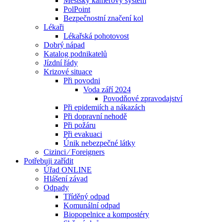
Městský kamerový systém
PolPoint
Bezpečnostní značení kol
Lékaři
Lékařská pohotovost
Dobrý nápad
Katalog podnikatelů
Jízdní řády
Krizové situace
Při povodni
Voda září 2024
Povodňové zpravodajství
Při epidemiích a nákazách
Při dopravní nehodě
Při požáru
Při evakuaci
Únik nebezpečné látky
Cizinci ⁄ Foreigners
Potřebuji zařídit
Úřad ONLINE
Hlášení závad
Odpady
Tříděný odpad
Komunální odpad
Biopopelnice a kompostéry