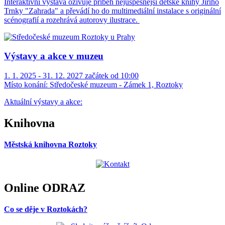
Interaktivní výstava oživuje příběh nejúspěšnější dětské knihy Jiřího
Trnky "Zahrada" a převádí ho do multimediální instalace s originální
scénografií a rozehrává autorovy ilustrace.
Výstavy a akce v muzeu
1. 1. 2025 - 31. 12. 2027 začátek od 10:00
Místo konání:
Středočeské muzeum - Zámek 1, Roztoky
Aktuální výstavy a akce:
Knihovna
Městská knihovna Roztoky
Online ODRAZ
Co se děje v Roztokách?