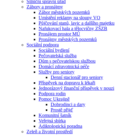
Silniční správní úřad
Zábory a pronájmy
Zábor městských pozemků
Umístění reklamy na sloupy VO
Půjčování stanů, lavic a dalšího majetku
Nafukovací hala a tělocvičny ZŠZB
Pronájem prostor MÚ
Pronájmy městských pozemků
Sociální podpora
Sociální bydlení
Pečovatelská služba
Dům s pečovatelskou službou
Domácí zdravotnická péče
Služby pro seniory
Denní stacionář pro seniory
Příspěvek na dopravu k lékaři
Jednorázový finanční příspěvek v nouzi
Podpora rodin
Pomoc Ukrajině
Dobrodinci a dary
Prostě přijď
Komunitní šatník
Veřejná sbírka
Adiktologická poradna
Zeleň a životní prostředí