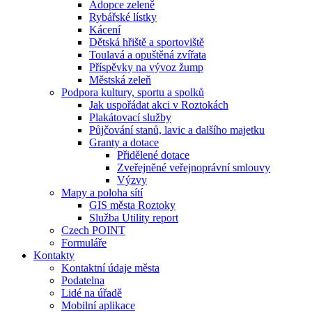
Adopce zeleně
Rybářské lístky
Kácení
Dětská hřiště a sportoviště
Toulavá a opuštěná zvířata
Příspěvky na vývoz žump
Městská zeleň
Podpora kultury, sportu a spolků
Jak uspořádat akci v Roztokách
Plakátovací služby
Půjčování stanů, lavic a dalšího majetku
Granty a dotace
Přidělené dotace
Zveřejněné veřejnoprávní smlouvy
Výzvy
Mapy a poloha sítí
GIS města Roztoky
Služba Utility report
Czech POINT
Formuláře
Kontakty
Kontaktní údaje města
Podatelna
Lidé na úřadě
Mobilní aplikace