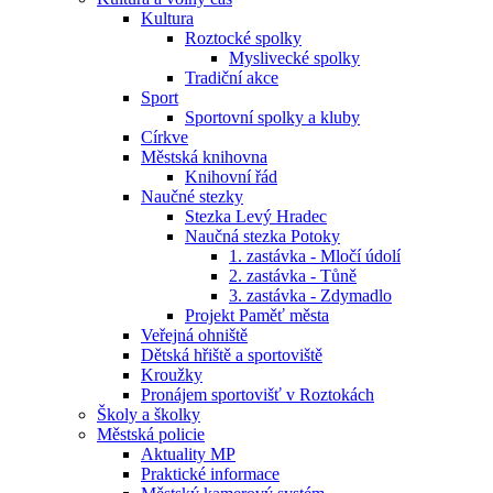
Kultura
Roztocké spolky
Myslivecké spolky
Tradiční akce
Sport
Sportovní spolky a kluby
Církve
Městská knihovna
Knihovní řád
Naučné stezky
Stezka Levý Hradec
Naučná stezka Potoky
1. zastávka - Mločí údolí
2. zastávka - Tůně
3. zastávka - Zdymadlo
Projekt Paměť města
Veřejná ohniště
Dětská hřiště a sportoviště
Kroužky
Pronájem sportovišť v Roztokách
Školy a školky
Městská policie
Aktuality MP
Praktické informace