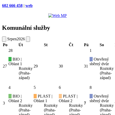
602 666 458
|
web
Komunální služby
Srpen
2026
Po
Út
St
Čt
Pá
So
28
1
BIO |
Otevřený
Oblast 1
sběrný dvůr
27
29
30
31
Roztoky
Roztoky
(Praha-
(Praha-
západ)
západ)
4
5
6
8
BIO |
PLAST |
PLAST |
Otevřený
Oblast 2
Oblast 1
Oblast 2
sběrný dvůr
3
7
Roztoky
Roztoky
Roztoky
Roztoky
(Praha-
(Praha-
(Praha-
(Praha-
západ)
západ)
západ)
západ)