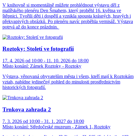
V knihovně si momentálně můžete prohlédnout výstavu děl z
malířského plenéru Den Šmahem, který proběhl 16. května ve
štěpnici. Tvořili děti i dospělí a vznikla spousta krásných, hravých i
překvapivých obrázků. Po plenéru navíc proběhla vernisáž. Výstava
potrvá až do konce prázdnin.
Roztoky: Století ve fotografii
17. 4. 2026 od 10:00 - 11. 10. 2026 do 18:00
Místo konání:
Zámek Roztoky - Roztoky
Výstava, věnovaná obyvatelům města i všem, kteří mají k Roztokám
vztah, nabídne jedinečný pohled do minulosti prostřednictvím
historických fotografií.
Trnkova zahrada 2
7. 3. 2026 od 10:00 - 31. 1. 2027 do 18:00
Místo konání:
Středočeské muzeum - Zámek 1, Roztoky