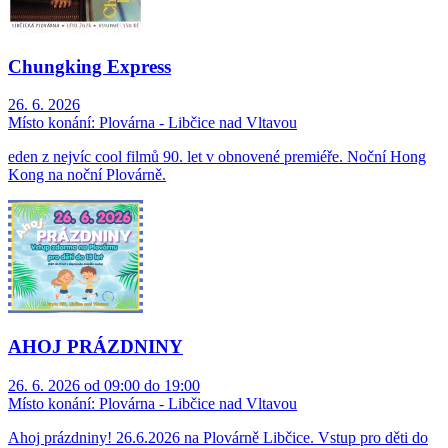
Chungking Express
26. 6. 2026
Místo konání:
Plovárna - Libčice nad Vltavou
eden z nejvíc cool filmů 90. let v obnovené premiéře. Noční Hong
Kong na noční Plovárně.
AHOJ PRÁZDNINY
26. 6. 2026 od 09:00 do 19:00
Místo konání:
Plovárna - Libčice nad Vltavou
Ahoj prázdniny! 26.6.2026 na Plovárně Libčice. Vstup pro děti do