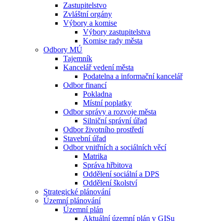
Zastupitelstvo
Zvláštní orgány
Výbory a komise
Výbory zastupitelstva
Komise rady města
Odbory MÚ
Tajemník
Kancelář vedení města
Podatelna a informační kancelář
Odbor financí
Pokladna
Místní poplatky
Odbor správy a rozvoje města
Silniční správní úřad
Odbor životního prostředí
Stavební úřad
Odbor vnitřních a sociálních věcí
Matrika
Správa hřbitova
Oddělení sociální a DPS
Oddělení školství
Strategické plánování
Územní plánování
Územní plán
Aktuální územní plán v GISu