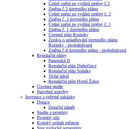
Úplné znění po vydání změny č.3
Změna č.3 územního plánu
Úplné znění po vydání změny č. 2
Změna č. 2 územního plánu
Úplné znění po vydání změny č. 1
Změna č. 1 územního plánu
Územní plán Roztoky
Zpráva o uplatňování územního plánu
Roztoky - projednávaná
Změna č.4 územního plánu - projednávaná
Regulační plány
Panenská II
Regulační plán Dubečnice
Regulační plán Solníky
Tiché údolí
Regulační plán Horní Žalov
Územní studie
Stavební uzávěry
Investice a veřejné zakázky
Dotace
Dotační záměr
Studie a projekty
Projekty ulic
Krajský průtah městem
Stav roztocké serpentiny