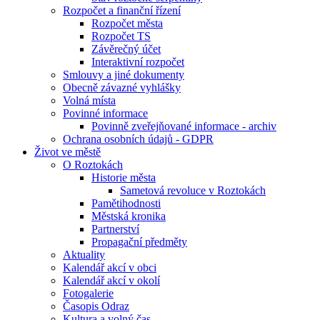
Rozpočet a finanční řízení
Rozpočet města
Rozpočet TS
Závěrečný účet
Interaktivní rozpočet
Smlouvy a jiné dokumenty
Obecně závazné vyhlášky
Volná místa
Povinné informace
Povinně zveřejňované informace - archiv
Ochrana osobních údajů - GDPR
Život ve městě
O Roztokách
Historie města
Sametová revoluce v Roztokách
Pamětihodnosti
Městská kronika
Partnerství
Propagační předměty
Aktuality
Kalendář akcí v obci
Kalendář akcí v okolí
Fotogalerie
Časopis Odraz
Kultura a volný čas