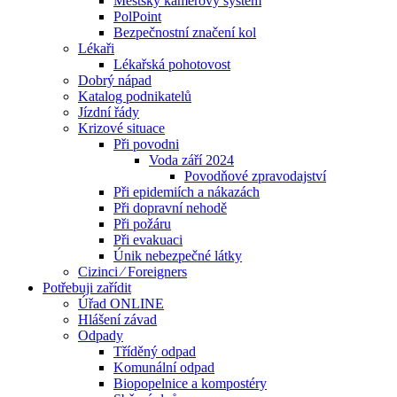
Městský kamerový systém
PolPoint
Bezpečnostní značení kol
Lékaři
Lékařská pohotovost
Dobrý nápad
Katalog podnikatelů
Jízdní řády
Krizové situace
Při povodni
Voda září 2024
Povodňové zpravodajství
Při epidemiích a nákazách
Při dopravní nehodě
Při požáru
Při evakuaci
Únik nebezpečné látky
Cizinci ⁄ Foreigners
Potřebuji zařídit
Úřad ONLINE
Hlášení závad
Odpady
Tříděný odpad
Komunální odpad
Biopopelnice a kompostéry