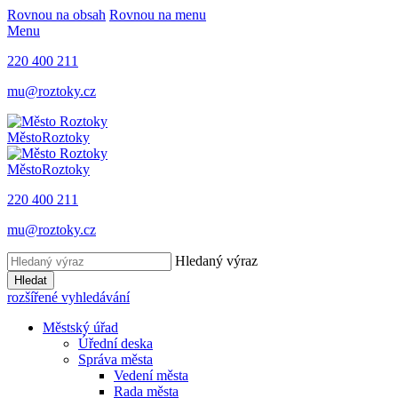
Rovnou na obsah
Rovnou na menu
Menu
220 400 211
mu@roztoky.cz
Město
Roztoky
Město
Roztoky
220 400 211
mu@roztoky.cz
Hledaný výraz
Hledat
rozšířené vyhledávání
Městský úřad
Úřední deska
Správa města
Vedení města
Rada města