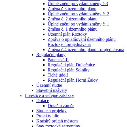
Úplné znění po vydání změny č.3
Změna č.3 územního plánu
Úplné znění po vydání změny č. 2
Změna č. 2 územního plánu
Úplné znění po vydání změny č. 1
Změna č. 1 územního plánu
Územní plán Roztoky
Zpráva o uplatňování územního plánu
Roztoky - projednávaná
Změna č.4 územního plánu - projednávaná
Regulační plány
Panenská II
Regulační plán Dubečnice
Regulační plán Solníky
Tiché údolí
Regulační plán Horní Žalov
Územní studie
Stavební uzávěry
Investice a veřejné zakázky
Dotace
Dotační záměr
Studie a projekty
Projekty ulic
Krajský průtah městem
Stav roztocké serpentiny