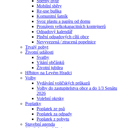
Sběrný dvůr
Mobilní sběry
Re-use buňka
Komunitní šatník
Svoz plastu a papíru od domu
Pronájem velkokapacitních kontejnerů
Odpadový kalendář
Plnění odpadových cílů obce
Nevyvezená ⁄ ztracená popelnice
Trvalý pobyt
Životní události
Svatby
Vítání občánků
Životní jubilea
Hřbitov na Levém Hradci
Volby
Vydávání voličských průkazů
Volby do zastupitelstva obce a do 1/3 Senátu
2026
Volební okrsky
Poplatky
Poplatek ze psů
Poplatek za odpady
Poplatek z pobytu
Stavební agenda