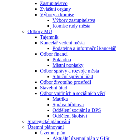
Zastupitelstvo
Zvláštní orgány
Výbory a komise
Výbory zastupitelstva
Komise rady města
Odbory MÚ
Tajemník
Kancelář vedení města
Podatelna a informační kancelář
Odbor financí
Pokladna
Místní poplatky
Odbor správy a rozvoje města
Silniční správní úřad
Odbor životního prostředí
Stavební úřad
Odbor vnitřních a sociálních věcí
Matrika
Správa hřbitova
Oddělení sociální a DPS
Oddělení školství
Strategické plánování
Územní plánování
Územní plán
Aktuální územní plán v GISu