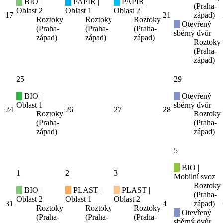
BIO |
PAPÍR |
PAPÍR |
(Praha-
Oblast 2
Oblast 1
Oblast 2
17
21
západ)
Roztoky
Roztoky
Roztoky
Otevřený
(Praha-
(Praha-
(Praha-
sběrný dvůr
západ)
západ)
západ)
Roztoky
(Praha-
západ)
25
29
BIO |
Otevřený
Oblast 1
sběrný dvůr
24
26
27
28
Roztoky
Roztoky
(Praha-
(Praha-
západ)
západ)
5
BIO |
1
2
3
Mobilní svoz
Roztoky
BIO |
PLAST |
PLAST |
(Praha-
Oblast 2
Oblast 1
Oblast 2
31
4
západ)
Roztoky
Roztoky
Roztoky
Otevřený
(Praha-
(Praha-
(Praha-
sběrný dvůr