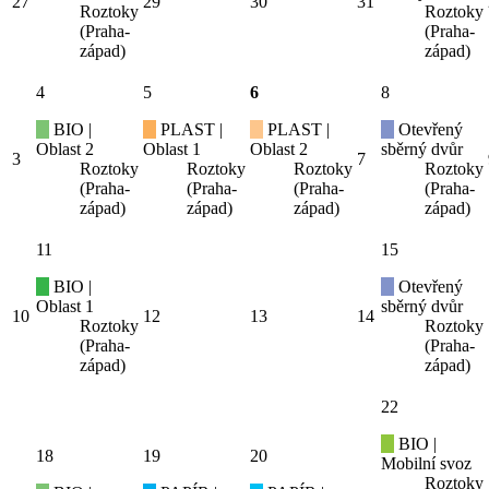
27
29
30
31
Roztoky
Roztoky
(Praha-
(Praha-
západ)
západ)
4
5
6
8
BIO |
PLAST |
PLAST |
Otevřený
Oblast 2
Oblast 1
Oblast 2
sběrný dvůr
3
7
Roztoky
Roztoky
Roztoky
Roztoky
(Praha-
(Praha-
(Praha-
(Praha-
západ)
západ)
západ)
západ)
11
15
BIO |
Otevřený
Oblast 1
sběrný dvůr
10
12
13
14
Roztoky
Roztoky
(Praha-
(Praha-
západ)
západ)
22
BIO |
18
19
20
Mobilní svoz
Roztoky