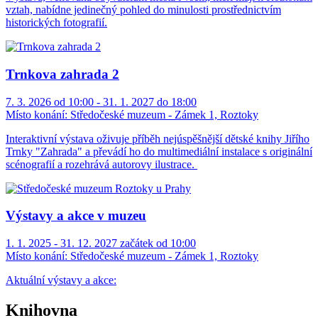
vztah, nabídne jedinečný pohled do minulosti prostřednictvím
historických fotografií.
Trnkova zahrada 2
7. 3. 2026 od 10:00 - 31. 1. 2027 do 18:00
Místo konání:
Středočeské muzeum - Zámek 1, Roztoky
Interaktivní výstava oživuje příběh nejúspěšnější dětské knihy Jiřího
Trnky "Zahrada" a převádí ho do multimediální instalace s originální
scénografií a rozehrává autorovy ilustrace.
Výstavy a akce v muzeu
1. 1. 2025 - 31. 12. 2027 začátek od 10:00
Místo konání:
Středočeské muzeum - Zámek 1, Roztoky
Aktuální výstavy a akce:
Knihovna