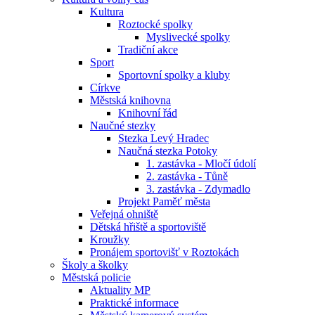
Kultura
Roztocké spolky
Myslivecké spolky
Tradiční akce
Sport
Sportovní spolky a kluby
Církve
Městská knihovna
Knihovní řád
Naučné stezky
Stezka Levý Hradec
Naučná stezka Potoky
1. zastávka - Mločí údolí
2. zastávka - Tůně
3. zastávka - Zdymadlo
Projekt Paměť města
Veřejná ohniště
Dětská hřiště a sportoviště
Kroužky
Pronájem sportovišť v Roztokách
Školy a školky
Městská policie
Aktuality MP
Praktické informace