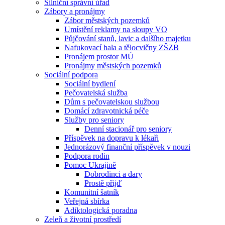
Silniční správní úřad
Zábory a pronájmy
Zábor městských pozemků
Umístění reklamy na sloupy VO
Půjčování stanů, lavic a dalšího majetku
Nafukovací hala a tělocvičny ZŠZB
Pronájem prostor MÚ
Pronájmy městských pozemků
Sociální podpora
Sociální bydlení
Pečovatelská služba
Dům s pečovatelskou službou
Domácí zdravotnická péče
Služby pro seniory
Denní stacionář pro seniory
Příspěvek na dopravu k lékaři
Jednorázový finanční příspěvek v nouzi
Podpora rodin
Pomoc Ukrajině
Dobrodinci a dary
Prostě přijď
Komunitní šatník
Veřejná sbírka
Adiktologická poradna
Zeleň a životní prostředí