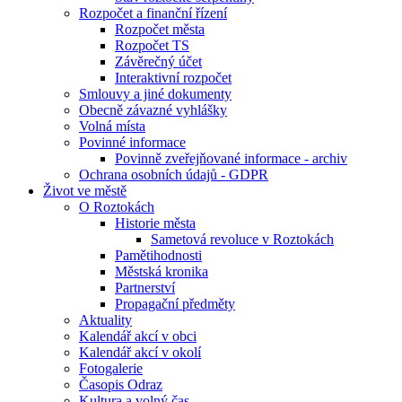
Rozpočet a finanční řízení
Rozpočet města
Rozpočet TS
Závěrečný účet
Interaktivní rozpočet
Smlouvy a jiné dokumenty
Obecně závazné vyhlášky
Volná místa
Povinné informace
Povinně zveřejňované informace - archiv
Ochrana osobních údajů - GDPR
Život ve městě
O Roztokách
Historie města
Sametová revoluce v Roztokách
Pamětihodnosti
Městská kronika
Partnerství
Propagační předměty
Aktuality
Kalendář akcí v obci
Kalendář akcí v okolí
Fotogalerie
Časopis Odraz
Kultura a volný čas