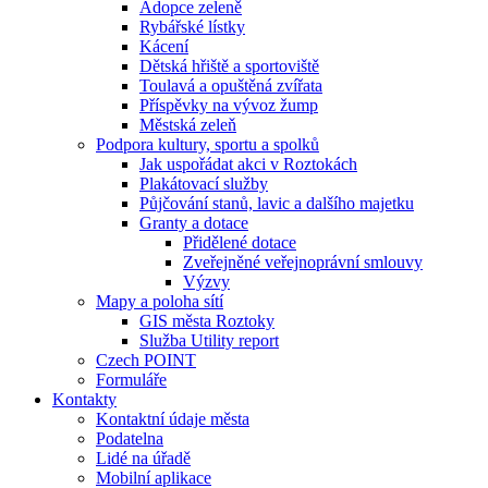
Adopce zeleně
Rybářské lístky
Kácení
Dětská hřiště a sportoviště
Toulavá a opuštěná zvířata
Příspěvky na vývoz žump
Městská zeleň
Podpora kultury, sportu a spolků
Jak uspořádat akci v Roztokách
Plakátovací služby
Půjčování stanů, lavic a dalšího majetku
Granty a dotace
Přidělené dotace
Zveřejněné veřejnoprávní smlouvy
Výzvy
Mapy a poloha sítí
GIS města Roztoky
Služba Utility report
Czech POINT
Formuláře
Kontakty
Kontaktní údaje města
Podatelna
Lidé na úřadě
Mobilní aplikace