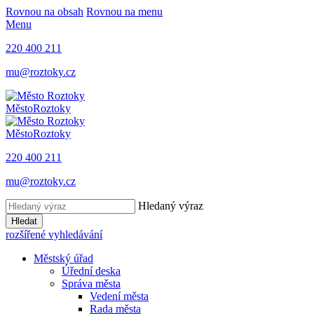
Rovnou na obsah
Rovnou na menu
Menu
220 400 211
mu@roztoky.cz
Město
Roztoky
Město
Roztoky
220 400 211
mu@roztoky.cz
Hledaný výraz
Hledat
rozšířené vyhledávání
Městský úřad
Úřední deska
Správa města
Vedení města
Rada města