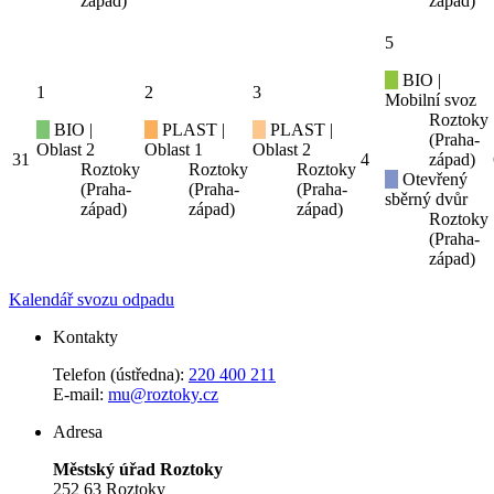
západ)
západ)
5
BIO |
1
2
3
Mobilní svoz
Roztoky
BIO |
PLAST |
PLAST |
(Praha-
Oblast 2
Oblast 1
Oblast 2
31
4
západ)
Roztoky
Roztoky
Roztoky
Otevřený
(Praha-
(Praha-
(Praha-
sběrný dvůr
západ)
západ)
západ)
Roztoky
(Praha-
západ)
Kalendář svozu odpadu
Kontakty
Telefon (ústředna):
220 400 211
E-mail:
mu@roztoky.cz
Adresa
Městský úřad Roztoky
252 63 Roztoky