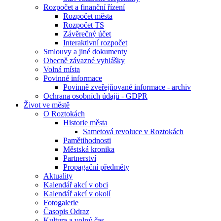
Rozpočet a finanční řízení
Rozpočet města
Rozpočet TS
Závěrečný účet
Interaktivní rozpočet
Smlouvy a jiné dokumenty
Obecně závazné vyhlášky
Volná místa
Povinné informace
Povinně zveřejňované informace - archiv
Ochrana osobních údajů - GDPR
Život ve městě
O Roztokách
Historie města
Sametová revoluce v Roztokách
Pamětihodnosti
Městská kronika
Partnerství
Propagační předměty
Aktuality
Kalendář akcí v obci
Kalendář akcí v okolí
Fotogalerie
Časopis Odraz
Kultura a volný čas