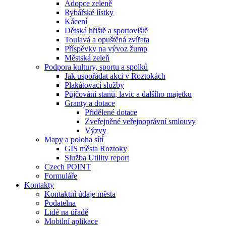
Adopce zeleně
Rybářské lístky
Kácení
Dětská hřiště a sportoviště
Toulavá a opuštěná zvířata
Příspěvky na vývoz žump
Městská zeleň
Podpora kultury, sportu a spolků
Jak uspořádat akci v Roztokách
Plakátovací služby
Půjčování stanů, lavic a dalšího majetku
Granty a dotace
Přidělené dotace
Zveřejněné veřejnoprávní smlouvy
Výzvy
Mapy a poloha sítí
GIS města Roztoky
Služba Utility report
Czech POINT
Formuláře
Kontakty
Kontaktní údaje města
Podatelna
Lidé na úřadě
Mobilní aplikace