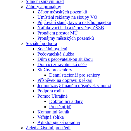
Silniční správní úřad
Zábory a pronájmy
Zábor městských pozemků
Umístění reklamy na sloupy VO
Půjčování stanů, lavic a dalšího majetku
Nafukovací hala a tělocvičny ZŠZB
Pronájem prostor MÚ
Pronájmy městských pozemků
Sociální podpora
Sociální bydlení
Pečovatelská služba
Dům s pečovatelskou službou
Domácí zdravotnická péče
Služby pro seniory
Denní stacionář pro seniory
Příspěvek na dopravu k lékaři
Jednorázový finanční příspěvek v nouzi
Podpora rodin
Pomoc Ukrajině
Dobrodinci a dary
Prostě přijď
Komunitní šatník
Veřejná sbírka
Adiktologická poradna
Zeleň a životní prostředí