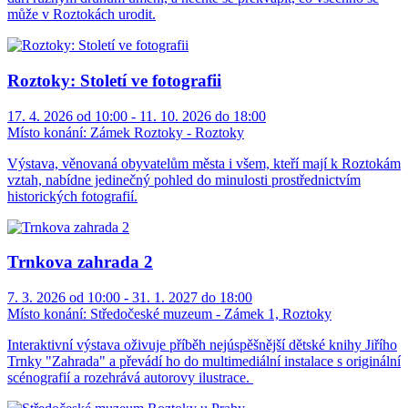
může v Roztokách urodit.
Roztoky: Století ve fotografii
17. 4. 2026 od 10:00 - 11. 10. 2026 do 18:00
Místo konání:
Zámek Roztoky - Roztoky
Výstava, věnovaná obyvatelům města i všem, kteří mají k Roztokám
vztah, nabídne jedinečný pohled do minulosti prostřednictvím
historických fotografií.
Trnkova zahrada 2
7. 3. 2026 od 10:00 - 31. 1. 2027 do 18:00
Místo konání:
Středočeské muzeum - Zámek 1, Roztoky
Interaktivní výstava oživuje příběh nejúspěšnější dětské knihy Jiřího
Trnky "Zahrada" a převádí ho do multimediální instalace s originální
scénografií a rozehrává autorovy ilustrace.