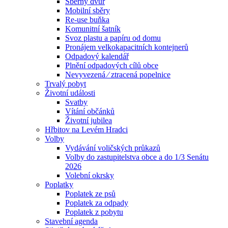
Sběrný dvůr
Mobilní sběry
Re-use buňka
Komunitní šatník
Svoz plastu a papíru od domu
Pronájem velkokapacitních kontejnerů
Odpadový kalendář
Plnění odpadových cílů obce
Nevyvezená ⁄ ztracená popelnice
Trvalý pobyt
Životní události
Svatby
Vítání občánků
Životní jubilea
Hřbitov na Levém Hradci
Volby
Vydávání voličských průkazů
Volby do zastupitelstva obce a do 1/3 Senátu
2026
Volební okrsky
Poplatky
Poplatek ze psů
Poplatek za odpady
Poplatek z pobytu
Stavební agenda