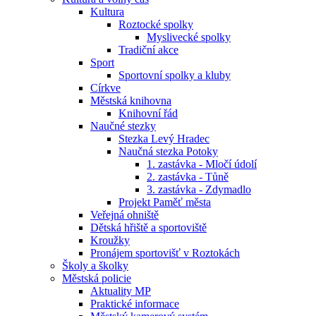
Kultura
Roztocké spolky
Myslivecké spolky
Tradiční akce
Sport
Sportovní spolky a kluby
Církve
Městská knihovna
Knihovní řád
Naučné stezky
Stezka Levý Hradec
Naučná stezka Potoky
1. zastávka - Mločí údolí
2. zastávka - Tůně
3. zastávka - Zdymadlo
Projekt Paměť města
Veřejná ohniště
Dětská hřiště a sportoviště
Kroužky
Pronájem sportovišť v Roztokách
Školy a školky
Městská policie
Aktuality MP
Praktické informace